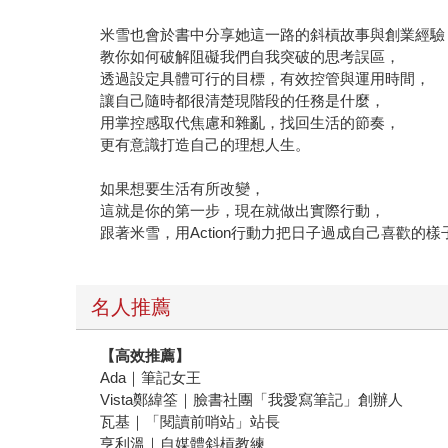
米雪也會於書中分享她這一路的斜槓故事與創業經驗
教你如何破解阻礙我們自我突破的思考誤區，
透過設定具體可行的目標，有效控管與運用時間，
讓自己隨時都很清楚現階段的任務是什麼，
用掌控感取代焦慮和雜亂，找回生活的節奏，
更有意識打造自己的理想人生。
如果想要生活有所改變，
這就是你的第一步，現在就做出實際行動，
跟著米雪，用Action行動力把日子過成自己喜歡的樣
名人推薦
【高效推薦】
Ada｜筆記女王
Vista鄭緯筌｜臉書社團「我愛寫筆記」創辦人
瓦基｜「閱讀前哨站」站長
亨利溫｜自媒體斜槓教練