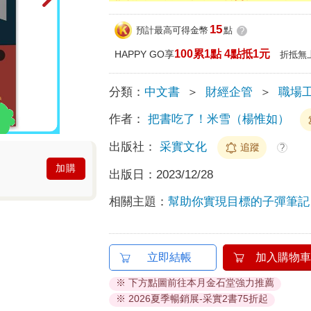
15
預計最高可得金幣
點
?
100累1點 4點抵1元
HAPPY GO享
折抵無
分類：
中文書
＞
財經企管
＞
職場
作者：
把書吃了！米雪（楊惟如）
出版社：
采實文化
追蹤
?
加購
出版日：
2023/12/28
相關主題：
幫助你實現目標的子彈筆記
立即結帳
加入購物車
※ 下方點圖前往本月金石堂強力推薦
※ 2026夏季暢銷展-采實2書75折起