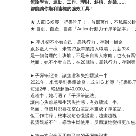
無論學習、運動、工作、理財、斜槓、創業……
都能讓你順利達標的強效工具！
★ 人氣IG粉專「把書吃了！」首部著作，不私藏公
★ 自創、自產、自銷「Action行動力子彈筆記本」
► 平凡卻不小看自己，靠執行力，存到一桶金
跟多數人一樣，米雪23歲畢業踏入職場，月薪33K，
是一個普通的上班族，不是來自富人家庭，也沒有厲
然而，她不小看自己，在26歲時，靠執行力，存到第
►子彈筆記法，讓焦慮和失控驟減一半
2021年，米雪受到書籍啟發，成立IG 粉專「把書吃
短短2年，粉絲超過40,000人。
過程中，她巧遇了「子彈筆記法」，
讓內心焦慮感和生活失控感，有效驟減一半。
然而，每個月都要在空白筆記本畫成子彈筆記，
但工作忙碌，根本沒耐心慢慢畫，越畫越醜，
視覺觀感不佳，導致中斷使用，反而讓她變得更加焦
►第一本完全不用自己畫的子彈筆記本