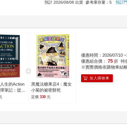
預計 2026/08/08 出貨
參考庫存量：5
預訂
優惠時間：2026/07/10 ~2
優惠組合價：
75
折
特
※實際價格依購物車結
加入購物車
生的Action
黑魔法糖果店4：魔女
子彈筆記：從時
小菊的祕密餅乾
到目標實踐，只
元
定價
330
元
使用，改變就會