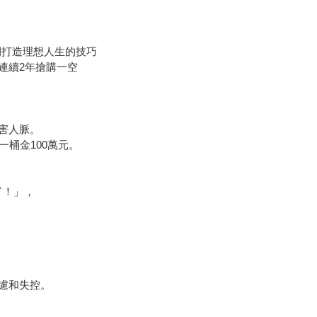
開打造理想人生的技巧
，連續2年搶購一空
害人脈。
一桶金100萬元。
了！」，
慮和失控。