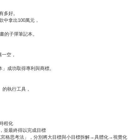
有多好。
中拿出100萬元，
己畫的子彈筆記本。
購一空，
記本」成功取得專利與商標。
踐」的執行工具，
時程化
，並最終得以完成目標
小九宮格思考法」，分別將大目標與小目標拆解→具體化→視覺化