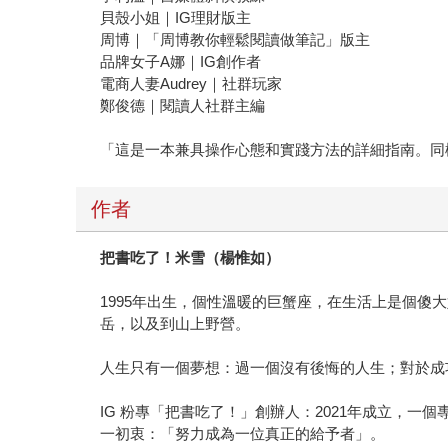
貝殼小姐｜IG理財版主
周博｜「周博教你輕鬆閱讀做筆記」版主
品牌女子A娜｜IG創作者
電商人妻Audrey｜社群玩家
鄭俊德｜閱讀人社群主編
「這是一本兼具操作心態和實踐方法的詳細指南。同
作者
把書吃了！米雪（楊惟如）
1995年出生，個性溫暖的巨蟹座，在生活上是個
岳，以及到山上野營。
人生只有一個夢想：過一個沒有後悔的人生；對於成
IG 粉專「把書吃了！」創辦人：2021年成立，一
一初衷：「努力成為一位真正的給予者」。