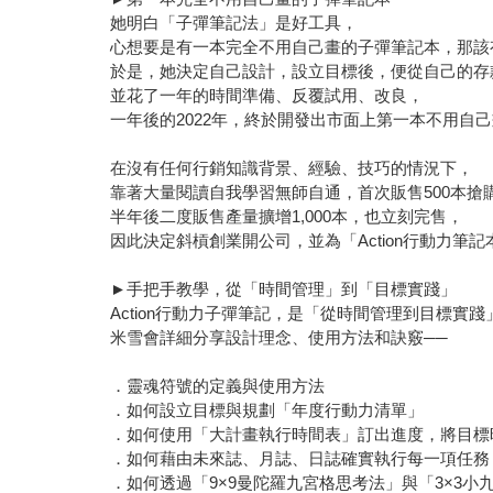
她明白「子彈筆記法」是好工具，
心想要是有一本完全不用自己畫的子彈筆記本，那該
於是，她決定自己設計，設立目標後，便從自己的存款
並花了一年的時間準備、反覆試用、改良，
一年後的2022年，終於開發出市面上第一本不用自
在沒有任何行銷知識背景、經驗、技巧的情況下，
靠著大量閱讀自我學習無師自通，首次販售500本搶
半年後二度販售產量擴增1,000本，也立刻完售，
因此決定斜槓創業開公司，並為「Action行動力筆
►手把手教學，從「時間管理」到「目標實踐」
Action行動力子彈筆記，是「從時間管理到目標實
米雪會詳細分享設計理念、使用方法和訣竅──
．靈魂符號的定義與使用方法
．如何設立目標與規劃「年度行動力清單」
．如何使用「大計畫執行時間表」訂出進度，將目標
．如何藉由未來誌、月誌、日誌確實執行每一項任務
．如何透過「9×9曼陀羅九宮格思考法」與「3×3