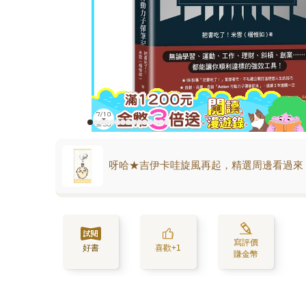
呀哈★吉伊卡哇旋風再起，精選周邊看過來
寫評價
好書
喜歡+1
賺金幣