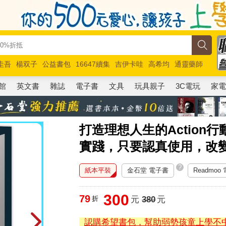
圭吾
楊双子
公益書包
16647續集
吉伊卡哇
高希均
通靈藥師
路邊攤新作
馬斯克
玩具總動員5
超慢跑
館
英文書
雜誌
電子書
文具
玩具親子
3C電玩
家
打造理想人生的Actio
實踐，只要認真使用，改
?
紙本平裝
金石堂 電子書
Readmoo
300
79
折
元
380
元
認購希望書包，幫助弱勢孩童上學不