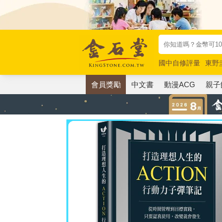
國中自修評量
東野
唯紅花綻放
奧德賽
會員獎勵
中文書
動漫ACG
親子