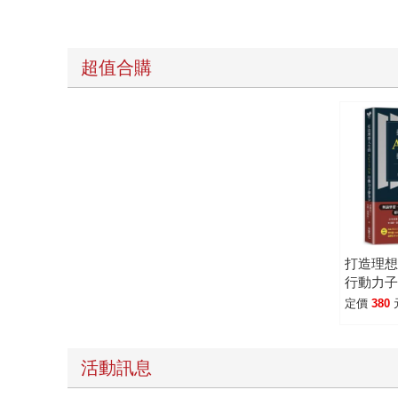
超值合購
打造理想人
行動力
間管理
定價
380
要認真
發生
活動訊息