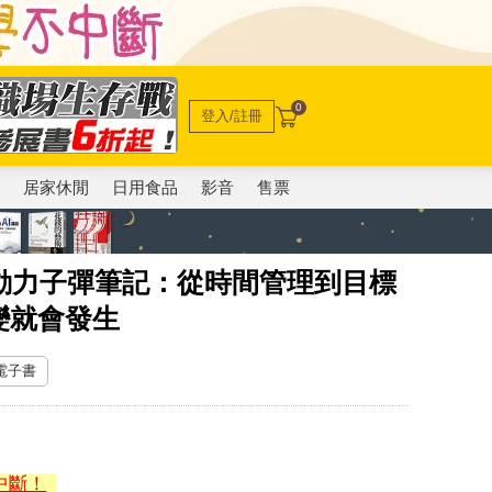
0
登入/註冊
電
居家休閒
日用食品
影音
售票
n行動力子彈筆記：從時間管理到目標
變就會發生
 電子書
中斷！