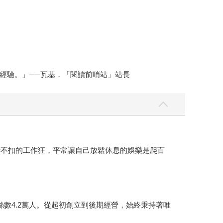
經驗。」──瓦基，「閱讀前哨站」站長
折不扣的工作狂，平常讓自己放鬆休息的娛樂是爬百
絲數4.2萬人。從起初創立到後期經營，始終秉持著唯