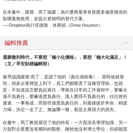
在本書中，羅傑．馬丁揭露，為什麼商業界有那麼多備受推崇的
架構毫無效用，並提出更精明的替代方案。
──Dropbox執行長德魯．休斯頓（Drew Houston）
編輯推薦
通膨微利時代，不要想「極小化價格」，要想「極大化滿足」！
（文／早安財經編輯部）
最早認識羅傑‧馬丁，是讀了他的《責任感病毒》。當時他就發
現，很多企業裡從上到下，員工們都罹患了這種管理病，也就
是：不知道該怎麼負起責任，導致在日常的工作過程中，要嘛太
過不負責任，要嘛過度負責任。讓人覺得不負責任的，往往挫折
連連、一事無成，而那些過度負責任的，到最後疲於奔命、精疲
力竭，決定一走了之。無論哪一種，都是企業很大的損失。
在書中，馬丁教授展現了他的特長：一方面深具學理知識，另一
方面對企業實況有獨到的觀察。雖然他沒有博士學位，但卻能當