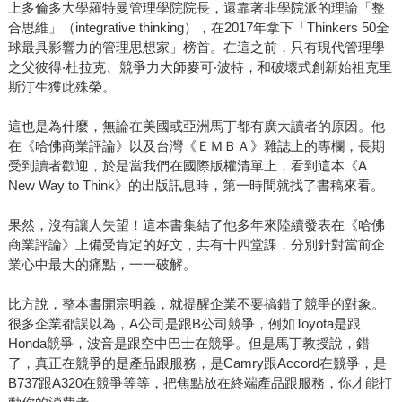
上多倫多大學羅特曼管理學院院長，還靠著非學院派的理論「整
合思維」（integrative thinking），在2017年拿下「Thinkers 50全
球最具影響力的管理思想家」榜首。在這之前，只有現代管理學
之父彼得‧杜拉克、競爭力大師麥可‧波特，和破壞式創新始祖克里
斯汀生獲此殊榮。
這也是為什麼，無論在美國或亞洲馬丁都有廣大讀者的原因。他
在《哈佛商業評論》以及台灣《ＥＭＢＡ》雜誌上的專欄，長期
受到讀者歡迎，於是當我們在國際版權清單上，看到這本《A
New Way to Think》的出版訊息時，第一時間就找了書稿來看。
果然，沒有讓人失望！這本書集結了他多年來陸續發表在《哈佛
商業評論》上備受肯定的好文，共有十四堂課，分別針對當前企
業心中最大的痛點，一一破解。
比方說，整本書開宗明義，就提醒企業不要搞錯了競爭的對象。
很多企業都誤以為，A公司是跟B公司競爭，例如Toyota是跟
Honda競爭，波音是跟空中巴士在競爭。但是馬丁教授說，錯
了，真正在競爭的是產品跟服務，是Camry跟Accord在競爭，是
B737跟A320在競爭等等，把焦點放在終端產品跟服務，你才能打