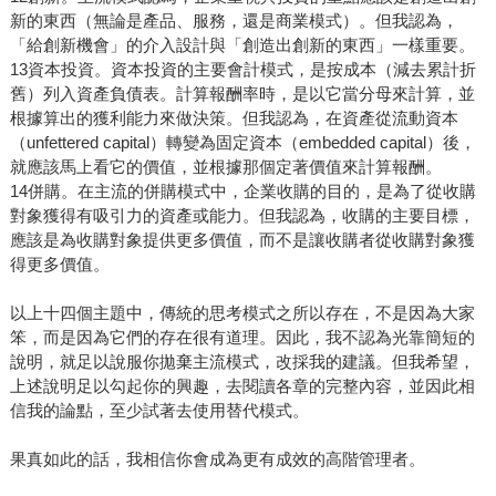
新的東西（無論是產品、服務，還是商業模式）。但我認為，
「給創新機會」的介入設計與「創造出創新的東西」一樣重要。
13資本投資。資本投資的主要會計模式，是按成本（減去累計折
舊）列入資產負債表。計算報酬率時，是以它當分母來計算，並
根據算出的獲利能力來做決策。但我認為，在資產從流動資本
（unfettered capital）轉變為固定資本（embedded capital）後，
就應該馬上看它的價值，並根據那個定著價值來計算報酬。
14併購。在主流的併購模式中，企業收購的目的，是為了從收購
對象獲得有吸引力的資產或能力。但我認為，收購的主要目標，
應該是為收購對象提供更多價值，而不是讓收購者從收購對象獲
得更多價值。
以上十四個主題中，傳統的思考模式之所以存在，不是因為大家
笨，而是因為它們的存在很有道理。因此，我不認為光靠簡短的
說明，就足以說服你拋棄主流模式，改採我的建議。但我希望，
上述說明足以勾起你的興趣，去閱讀各章的完整內容，並因此相
信我的論點，至少試著去使用替代模式。
果真如此的話，我相信你會成為更有成效的高階管理者。