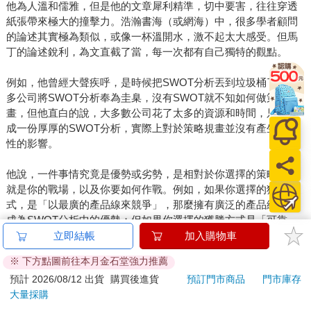
他為人溫和儒雅，但是他的文章犀利精準，切中要害，往往穿透
紙張帶來極大的撞擊力。浩瀚書海（或網海）中，很多學者顧問
的論述其實極為類似，或像一杯溫開水，激不起太大感受。但馬
丁的論述銳利，為文直截了當，每一次都有自己獨特的觀點。
例如，他曾經大聲疾呼，是時候把SWOT分析丟到垃圾桶了。很
多公司將SWOT分析奉為圭臬，沒有SWOT就不知如何做策略規
畫，但他直白的說，大多數公司花了太多的資源和時間，只為完
成一份厚厚的SWOT分析，實際上對於策略規畫並沒有產生決定
性的影響。
他說，一件事情究竟是優勢或劣勢，是相對於你選擇的策略，也
就是你的戰場，以及你要如何作戰。例如，如果你選擇的獲勝方
式，是「以最廣的產品線來競爭」，那麼擁有廣泛的產品線，就
成為SWOT分析中的優勢；但如果你選擇的獲勝方式是「可靠、
穩定的交貨」，那麼產品線的廣度可就會成為劣勢。因此，當你
立即結帳
加入購物車
還沒有決定在哪作戰、如何作戰，怎麼能判斷某一點究竟是你的
※ 下方點圖前往本月金石堂強力推薦
優勢、還是劣勢呢？
預計 2026/08/12 出貨
購買後進貨
預訂門市商品
門市庫存
大量採購
管理的世界有他，真是太幸福了