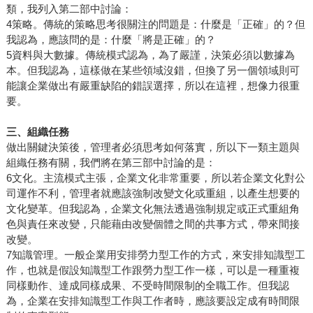
類，我列入第二部中討論：
4策略。傳統的策略思考很關注的問題是：什麼是「正確」的？但
我認為，應該問的是：什麼「將是正確」的？
5資料與大數據。傳統模式認為，為了嚴謹，決策必須以數據為
本。但我認為，這樣做在某些領域沒錯，但換了另一個領域則可
能讓企業做出有嚴重缺陷的錯誤選擇，所以在這裡，想像力很重
要。
三、組織任務
做出關鍵決策後，管理者必須思考如何落實，所以下一類主題與
組織任務有關，我們將在第三部中討論的是：
6文化。主流模式主張，企業文化非常重要，所以若企業文化對公
司運作不利，管理者就應該強制改變文化或重組，以產生想要的
文化變革。但我認為，企業文化無法透過強制規定或正式重組角
色與責任來改變，只能藉由改變個體之間的共事方式，帶來間接
改變。
7知識管理。一般企業用安排勞力型工作的方式，來安排知識型工
作，也就是假設知識型工作跟勞力型工作一樣，可以是一種重複
同樣動作、達成同樣成果、不受時間限制的全職工作。但我認
為，企業在安排知識型工作與工作者時，應該要設定成有時間限