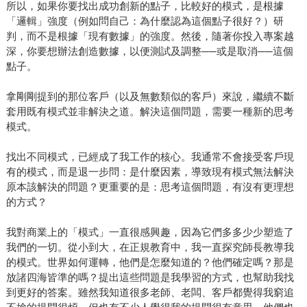
所以，如果你要找出成功創新的點子，比較好的模式，是根據
「邏輯」強度（例如問自己：為什麼認為這個點子很好？）研
判，而不是根據「現有數據」的強度。然後，隨著你投入專案越
深，你要想辦法創造數據，以便測試及調整──或是取消──這個
點子。
拿剛剛提到的那位客戶（以及無數類似的客戶）來說，繼續不斷
套用既有模式並非解決之道。解決這個問題，需要一種新的思考
模式。
找出不同模式，已經成了我工作的核心。我通常不會接受客戶現
有的模式，而是退一步問：是什麼因素，導致現有模式無法解決
原本該解決的問題？更重要的是：思考這個問題，有沒有更理想
的方式？
我對商業上的「模式」一直很感興趣，因為它們多多少少塑造了
我們的一切。從小到大，在正規教育中，我一直探究師長教導我
的模式。世界如何運轉，他們是怎麼知道的？他們確定嗎？那是
放諸四海皆準的嗎？提出這些問題是我學習的方式，也幫助我找
到更好的答案。雖然我知道很多老師、老闆、客戶都覺得我窮追