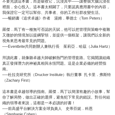
不要光讀這本書，而是吸收它，沉浸其中——讓整個大腦沉浸在
裡面，全心投入。這本書太精闢了，只要認真應用書中的內容，
我保證它一定可以幫你、共事者、你的工作社群改變生活。
──暢銷書《追求卓越》作者 湯姆．畢德士（Tom Peters）
羅傑．馬丁有一種無可否認的天賦，他可以把管理與策略中複雜
又微妙的情境加以提綱挈領，並提供一個框架，讓我們以全新的
視角來思考最常見的問題。
──Eventbrite共同創辦人兼執行長 茱莉亞．哈茲（Julia Hartz）
拜讀此書，就像聽卓越大師破解熱門的管理套路。它揭開讓組織
真正發揮潛力的神祕真相與永恆問題。這是企業必備的經營指
南。
──杜拉克研究所（Drucker Institute）執行董事 扎卡里．弗斯特
（Zachary First）
這本書是卓越領導的指南。羅傑．馬丁以簡潔有趣的小故事，幫
你了解局勢，做出正確的選擇，避免犯下常見的錯誤。對任何組
織的領導者來說，這都是一本必讀的好書！
──前高盛平台解決方案全球負責人 史蒂芬妮．科恩
（Stephanie Cohen）