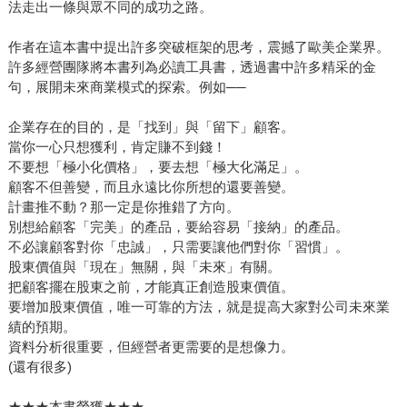
法走出一條與眾不同的成功之路。
作者在這本書中提出許多突破框架的思考，震撼了歐美企業界。
許多經營團隊將本書列為必讀工具書，透過書中許多精采的金
句，展開未來商業模式的探索。例如──
企業存在的目的，是「找到」與「留下」顧客。
當你一心只想獲利，肯定賺不到錢！
不要想「極小化價格」，要去想「極大化滿足」。
顧客不但善變，而且永遠比你所想的還要善變。
計畫推不動？那一定是你推錯了方向。
別想給顧客「完美」的產品，要給容易「接納」的產品。
不必讓顧客對你「忠誠」，只需要讓他們對你「習慣」。
股東價值與「現在」無關，與「未來」有關。
把顧客擺在股東之前，才能真正創造股東價值。
要增加股東價值，唯一可靠的方法，就是提高大家對公司未來業
績的預期。
資料分析很重要，但經營者更需要的是想像力。
(還有很多)
★★★本書榮獲★★★