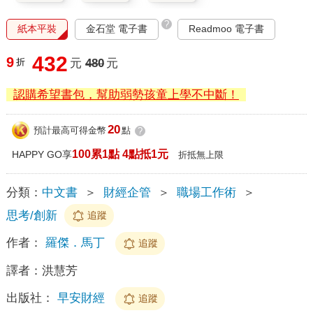
?
紙本平裝
金石堂 電子書
Readmoo 電子書
432
9
折
元
480
元
認購希望書包，幫助弱勢孩童上學不中斷！
20
預計最高可得金幣
點
?
100累1點 4點抵1元
HAPPY GO享
折抵無上限
分類：
中文書
＞
財經企管
＞
職場工作術
＞
思考/創新
追蹤
作者：
羅傑．馬丁
追蹤
譯者：
洪慧芳
出版社：
早安財經
追蹤