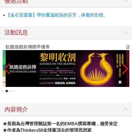
優惠活動
到的觀察。雖然他沒有博士學位，但卻能當上多倫多大學羅
特曼管理學院院長，還靠著非學院派的理論「整合思維」
【金石堂選書】帶你重溫紙張的芬芳，捧書的安穩。
（integrative thinking），在2017年拿下「Thinkers 50全球最
具影響力的管理思想家」榜首。在這之前，只有現代管理學
活動訊息
之父彼得‧杜拉克、競爭力大師麥可‧波特，和破壞式創新始祖
克里斯汀生獲此殊榮。 這也是為什麼，無論在美國或亞洲馬
飢餓遊戲前傳贈早優券
讀
丁都有廣大讀者的原因。他在《哈佛商業評論》以及台灣
《ＥＭＢＡ》雜誌上的專欄，長期受到讀者歡迎，於是當我
們在國際版權清單上，看到這本《A New Way to Think》的
出版訊息時，第一時間就找了書稿來看。 果然，沒有讓人失
望！這本書集結了他多年來陸續發表在《哈佛商業評論》上
備受肯定的好文，共有十四堂課，分別針對當前企業心中最
大的痛點，一一破解。 比方說，整本書開宗明義，就提醒企
業不要搞錯了競爭的對象。很多企業都誤以為，A公司是跟B
公司競爭，例如Toyota是跟Honda競爭，波音是跟空中巴士
內容簡介
在競爭。但是馬丁教授說，錯了，真正在競爭的是產品跟服
務，是Camry跟Accord在競爭，是B737跟A320在競爭等等，
★長期為台灣管理雜誌第一名的EMBA撰寫專欄，備受肯定
把焦點放在終端產品跟服務，你才能打動你的消費者。 還
★作者為Thinkers50全球最頂尖的管理思想家