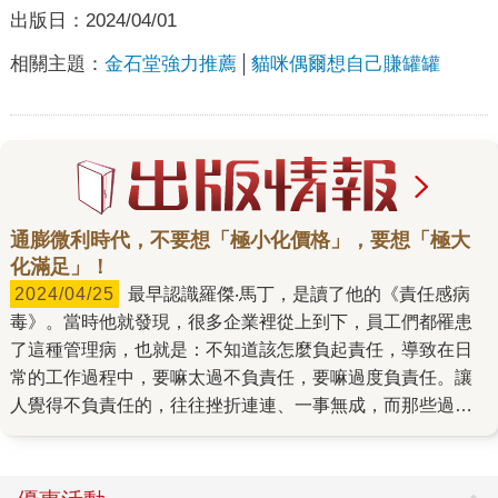
出版日：
2024/04/01
相關主題：
金石堂強力推薦
貓咪偶爾想自己賺罐罐
通膨微利時代，不要想「極小化價格」，要想「極大
化滿足」！
2024/04/25
最早認識羅傑‧馬丁，是讀了他的《責任感病
毒》。當時他就發現，很多企業裡從上到下，員工們都罹患
了這種管理病，也就是：不知道該怎麼負起責任，導致在日
常的工作過程中，要嘛太過不負責任，要嘛過度負責任。讓
人覺得不負責任的，往往挫折連連、一事無成，而那些過度
負責任的，到最後疲於奔命、精疲力竭，決定一走了之。無
論哪一種，都是企業很大的損失。 在書中，馬丁教授展現了
他的特長：一方面深具學理知識，另一方面對企業實況有獨