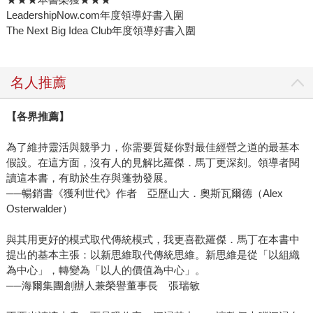
LeadershipNow.com年度領導好書入圍
The Next Big Idea Club年度領導好書入圍
名人推薦
【各界推薦】
為了維持靈活與競爭力，你需要質疑你對最佳經營之道的最基本
假設。在這方面，沒有人的見解比羅傑．馬丁更深刻。領導者閱
讀這本書，有助於生存與蓬勃發展。
──暢銷書《獲利世代》作者 亞歷山大．奧斯瓦爾德（Alex
Osterwalder）
與其用更好的模式取代傳統模式，我更喜歡羅傑．馬丁在本書中
提出的基本主張：以新思維取代傳統思維。新思維是從「以組織
為中心」，轉變為「以人的價值為中心」。
──海爾集團創辦人兼榮譽董事長 張瑞敏