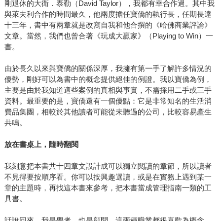
剛退休的大衛．泰勒（David Taylor），我都有幸合作過。其中我
與萊夫利合作的時間最久，他兩度擔任寶僑的執行長，任期長達
十三年，書中有兩章就是改寫自我和他合撰的《哈佛商業評論》
文章。當然，我們也曾合著《玩成大贏家》（Playing to Win）一
書。
由於長久以來與寶僑的關係深厚，我擁有第一手了解許多情況的
優勢，剛好可以為書中的概念提供絕佳的例證。我以寶僑為例，
主要是由於我知道這些案例的真相與事實，不需採用二手或三手
資料。最重要的是，寶僑還有一個優點：它是非常知名的生活消
費品集團，相較於其他讀者可能從未聽過的公司，比較容易產生
共鳴。
放在書桌上，隨時翻閱
我刻意把本書共十四章文設計成可以獨立閱讀的章節，所以讀者
不見得要按順序看。你可以按興趣選讀，或是在實務上遇到某一
章的主題時，再找這本書來參考，把本書當成管理指南一類的工
具書。
話說回來，我是學者，也是顧問，這兩種職業都很喜歡為概念