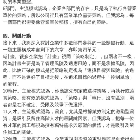
制的專案型態。
8部門。主流模式認為，企業各部門的存在，只是為了執行各營業
單位的策略，所以公司裡只有營業單位需要策略。但我認為，每
一個部門都需要像營業單位那樣，擁有自己的策略。
四、關鍵行動
接下來，我將深入探討企業中多數部門參與的一些關鍵行動。這
一類主題構成本書剩下的六章，亦即第四單元：
9計畫。很多企業把「計畫」視同「策略制定」，但兩者不一樣，
因為計畫主要是為了管理風險及適應風險，而不是承擔風險。因
此，比較正確的模式是把策略制定視為「選擇目標與風險」的過
程，而不是選好了目標之後，在追求目標的過程中「控制風險」
的流程。
10執行。主流模式認為，你應該先制定或選擇策略，再執行或落
實策略。更有效的模式認為，「策略」與「執行」沒有區別，兩
者都是在不確定、受限及競爭下做選擇。
11人才。主流模式認為，薪資，尤其是根據績效制定的激勵型薪
資，是吸引及留住高階人才的最關鍵因素。但我認為，把每一位
有才華的員工都視為擁有獨特需求與願望的個體，才是吸引及留
住員工的關鍵。
12創新。主流模式認為，企業重視與投資的重點應該是創造出創