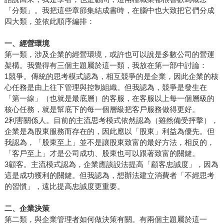
「分類」。我把這些章節集結成書時，在腦中也大致把它們分成
四大類，並依此順序編排：
一、經營環境
第一類，涉及企業的經營環境，或許也可以說是多數公司的營運
架構。我覺得有三個主題屬於這一類，我放在第一部中討論：
1競爭。傳統的思考模式認為，相互競爭的是企業，因此企業的核
心任務是由上往下管理與控制組織。但我認為，競爭是發生在
「第一線」（也就是最底層）的客服，在客服以上每一個層級的
核心任務，就是幫底下的每一個層級把客戶服務做得更好。
2利害關係人。目前的主流思考模式依然認為（雖然備受抨擊），
企業是為股東服務而存在的，因此應以「股東」利益為優先。但
我認為，「股東至上」並不是讓股東致富的最好方法，相反的，
「客戶至上」才是公司成功、股東也可以跟著致富的關鍵。
3顧客。主流模式認為，企業應該設法提高「顧客忠誠度」，因為
這是成功獲利的關鍵。但我認為，想辦法建立消費者「不經思考
的習慣」，遠比提高忠誠度更重要。
二、企業決策
第二類，與企業管理者如何做決策有關。有兩個主題屬於這一