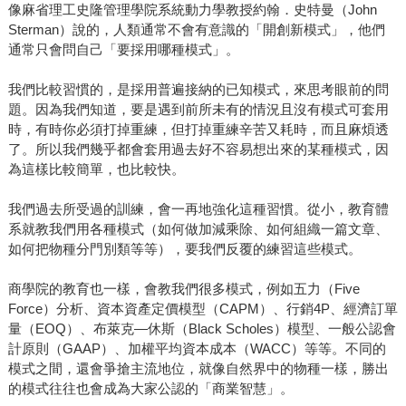
像麻省理工史隆管理學院系統動力學教授約翰．史特曼（John
Sterman）說的，人類通常不會有意識的「開創新模式」，他們
通常只會問自己「要採用哪種模式」。
我們比較習慣的，是採用普遍接納的已知模式，來思考眼前的問
題。因為我們知道，要是遇到前所未有的情況且沒有模式可套用
時，有時你必須打掉重練，但打掉重練辛苦又耗時，而且麻煩透
了。所以我們幾乎都會套用過去好不容易想出來的某種模式，因
為這樣比較簡單，也比較快。
我們過去所受過的訓練，會一再地強化這種習慣。從小，教育體
系就教我們用各種模式（如何做加減乘除、如何組織一篇文章、
如何把物種分門別類等等），要我們反覆的練習這些模式。
商學院的教育也一樣，會教我們很多模式，例如五力（Five
Force）分析、資本資產定價模型（CAPM）、行銷4P、經濟訂單
量（EOQ）、布萊克—休斯（Black Scholes）模型、一般公認會
計原則（GAAP）、加權平均資本成本（WACC）等等。不同的
模式之間，還會爭搶主流地位，就像自然界中的物種一樣，勝出
的模式往往也會成為大家公認的「商業智慧」。