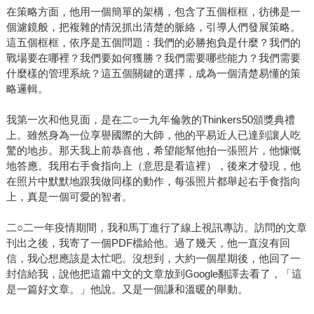
在策略方面，他用一個簡單的架構，包含了五個框框，彷彿是一
個濾鏡般，把複雜的情況抓出清楚的脈絡，引導人們發展策略。
這五個框框，依序是五個問題：我們的必勝抱負是什麼？我們的
戰場要在哪裡？我們要如何獲勝？我們需要哪些能力？我們需要
什麼樣的管理系統？這五個關鍵的選擇，成為一個清楚易懂的策
略邏輯。
我第一次和他見面，是在二○一九年倫敦的Thinkers50頒獎典禮
上。雖然身為一位享譽國際的大師，他的平易近人已達到讓人吃
驚的地步。那天我上前恭喜他，希望能幫他拍一張照片，他慷慨
地答應。我用右手食指向上（意思是看這裡），後來才發現，他
在照片中默默地跟我做同樣的動作，每張照片都舉起右手食指向
上，真是一個可愛的智者。
二○二一年疫情期間，我和馬丁進行了線上視訊專訪。訪問的文章
刊出之後，我寄了一個PDF檔給他。過了幾天，他一直沒有回
信，我心想應該是太忙吧。沒想到，大約一個星期後，他回了一
封信給我，說他把這篇中文的文章放到Google翻譯去看了，「這
是一篇好文章。」他說。又是一個謙和溫暖的舉動。