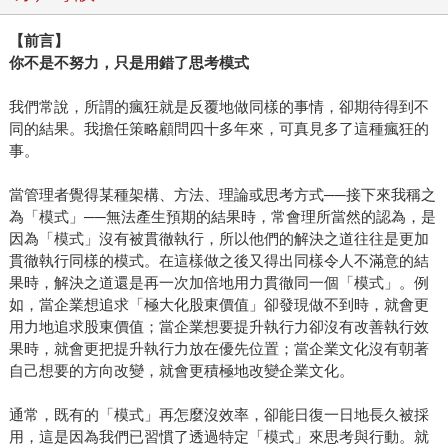
【前言】
你不是不努力，只是用錯了思考模式
我們常說，所謂的瘋狂就是反覆地做同樣的事情，卻期待得到不
同的結果。我擔任策略顧問四十多年來，可真見多了這種瘋狂的
事。
當管理者覺得某種架構、方法、理論或思考方式──接下來我稱之
為「模式」──無法產生預期的結果時，常會理所當然的認為，是
因為「模式」沒有被貫徹執行，所以他們的解決之道往往是更加
貫徹執行同樣的模式。在這樣做之後又得出同樣令人不滿意的結
果時，解決之道還是再一次加倍地用力貫徹同一個「模式」。例
如，當企業想追求「極大化股東價值」卻發現做不到時，就會更
用力地追求股東價值；當企業想要提升執行力卻沒有改善執行效
果時，就會更把提升執行力放在優先位置；當企業文化沒有朝著
自己想要的方向改變，就會更積極地改變企業文化。
通常，既有的「模式」再怎麼沒效率，卻能日復一日地長久被採
用，這是因為我們已習慣了透過特定「模式」來思考與行動。就