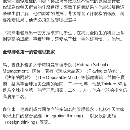
他會問類似這樣的問題：你認為導致成績不理想的原因是什麼？
你認為你每天所做的什麼選擇，導致了這個結果？他嘗試幫助這
些學生們了解，他們原本的選擇，背後隱含了什麼樣的假設，而
要改變結果，他們必須先改變哪些選擇。
「我漸漸發展出一套方法來幫助學生，在我完全陌生的科目上拿
到更高的成績。事實證明，這變成了我一生的好習慣。」他說。
全球排名第一的管理思想家
馬丁曾任多倫多大學羅特曼管理學院（Rotman School of
Management）院長，著有《玩成大贏家》（Playing to Win）、
《決策的兩難》（The Opposable Mind）等暢銷書籍，並擔任寶
僑、樂高等全球頂尖企業的顧問。二○一七年，他獲Thinkers50推
選為全球排名第一的管理思想家，二○一九年，他在全球的排名仍
高居第二名。
多年來，他獨創或共同創立許多知名的管理觀念，包括今天大家
琅琅上口的整合思維（integrative thinking），以及設計思維
（design thinking）等等。