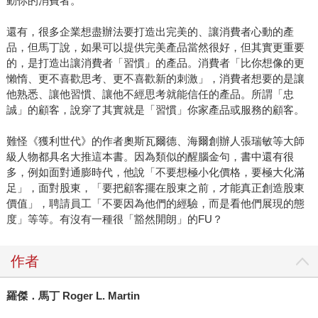
動你的消費者。
還有，很多企業想盡辦法要打造出完美的、讓消費者心動的產
品，但馬丁說，如果可以提供完美產品當然很好，但其實更重要
的，是打造出讓消費者「習慣」的產品。消費者「比你想像的更
懶惰、更不喜歡思考、更不喜歡新的刺激」，消費者想要的是讓
他熟悉、讓他習慣、讓他不經思考就能信任的產品。所謂「忠
誠」的顧客，說穿了其實就是「習慣」你家產品或服務的顧客。
難怪《獲利世代》的作者奧斯瓦爾德、海爾創辦人張瑞敏等大師
級人物都具名大推這本書。因為類似的醒腦金句，書中還有很
多，例如面對通膨時代，他說「不要想極小化價格，要極大化滿
足」，面對股東，「要把顧客擺在股東之前，才能真正創造股東
價值」，聘請員工「不要因為他們的經驗，而是看他們展現的態
度」等等。有沒有一種很「豁然開朗」的FU？
作者
羅傑．馬丁 Roger L. Martin