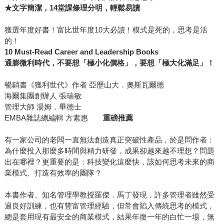
★文字簡潔，14堂課條理分明，輕鬆易讀
有，很多企業想盡辦法要打造出完美的、讓消費者心動的產
品，但馬丁說，如果可以提供完美產品當然很好，但其實更
獲選年度好書！富比世年度10大必讀！模式是死的，思考是活
重要的，是打造出讓消費者「習慣」的產品。消費者「比你
的！
想像的更懶惰、更不喜歡思考、更不喜歡新的刺激」，消費
10 Must-Read Career and Leadership Books
者想要的是讓他熟悉、讓他習慣、讓他不經思考就能信任的
通膨微利時代，不要想「極小化價格」，要想「極大化滿足」！
產品。所謂「忠誠」的顧客，說穿了其實就是「習慣」你家
產品或服務的顧客。 難怪《獲利世代》的作者奧斯瓦爾德、
暢銷書《獲利世代》作者 亞歷山大．奧斯瓦爾德
海爾集團創辦人 張瑞敏
海爾創辦人張瑞敏等大師級人物都具名大推這本書。因為類
管理大師 湯姆．畢德士
似的醒腦金句，書中還有很多，例如面對通膨時代，他說
EMBA雜誌總編輯 方素惠
重磅推薦
「不要想極小化價格，要極大化滿足」，面對股東，「要把
顧客擺在股東之前，才能真正創造股東價值」，聘請員工
有一家公司的老闆一直無法創造真正突破性產品，於是問作者：
「不要因為他們的經驗，而是看他們展現的態度」等等。有
為什麼投入那麼多時間與精力研發，成果卻越來越不理想？問題
沒有一種很「豁然開朗」的FU？
出在哪裡？更重要的是：科技變化這麼快，該如何思考未來的商
業模式、打造有效率的團隊？
本書作者、知名管理學教授羅傑．馬丁發現，許多管理者雖然受
過良好訓練，也有豐富管理經驗，但常會陷入傳統思考的模式，
總是套用現有最安全的商業模式，結果年復一年的白忙一場，無