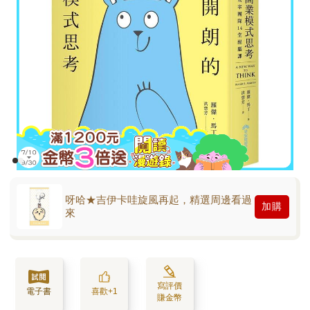
呀哈★吉伊卡哇旋風再起，精選周邊看過
加購
來
寫評價
電子書
喜歡+1
賺金幣