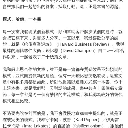
不捨的提問很煩，但也有不少人覺得我的提問很有意思，他們也
會根據我們一起想出的答案，採取行動。這，正是本書的源起。
模式、哈佛、一本書
每一次當我發現某個新模式，順利幫助客戶解決某個問題時，就
會把它寫下來，與更多人分享。一直以來，我最喜歡分享的媒
體，就是《哈佛商業評論》（Harvard Business Review）。我與
最棒的編輯夥伴大衛．錢比恩（David Champion）自二○一○年合
作以來，一起發表了二十幾篇文章。
我和錢比恩合作的文章，並不是每一篇都在質疑效果不如預期的
模式，並試圖提供新的建議。但有一天錢比恩突然發現，這些文
章中有很多篇都是如此，所以他提議以這種方式寫一本書。你手
上這本書，就是我們那一天對話的成果。書中共有十四個獨立章
節，每一章都是將一個有缺陷的主流模式，和我認為較好的替代
模式相互比較。
不過要先說在前面的是，我不會傲慢地宣稱書中提出的，就是正
確或完美的模式。我奉守卡爾．波普（Karl Popper）╱伊姆雷．
拉卡托斯（Imre Lakatos）的否證論（falsificationism），跟他們