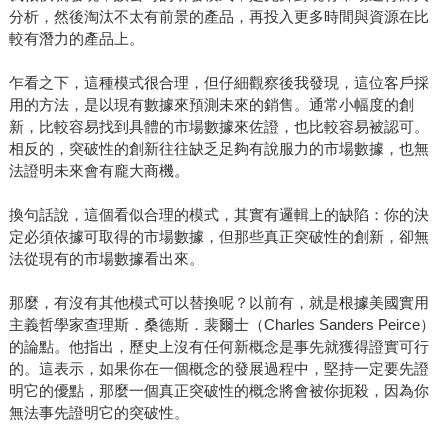
分析，然後淘汰不太有前景的產品，再投入更多時間與資源在比
較有潛力的產品上。
乍看之下，這種模式很合理，但仔細觀察後我發現，這位客戶採
用的方法，是以現有數據來預測未來的銷售。通常小幅度的創
新，比較容易找到具體的市場數據來佐證，也比較容易被認可。
相反的，突破性的創新往往缺乏足夠有說服力的市場數據，也無
法證明未來會有龐大商機。
換句話說，這個看似合理的模式，其實有邏輯上的缺陷：你的決
定必須依據可取得的市場數據，但那些真正突破性的創新，卻無
法從現有的市場數據看出來。
那麼，有沒有其他模式可以替換呢？以前有，就是根據美國實用
主義哲學家查理斯．桑德斯．裴爾士（Charles Sanders Peirce）
的論點。他指出，歷史上沒有任何新概念是事先就獲得證實可行
的。這表示，如果你在一個概念的發展過程中，堅持一定要先證
明它的優點，那麼一個真正突破性的概念將會被你扼殺，因為你
無法事先證明它的突破性。