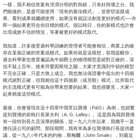
一樣，我不相信答案有涇渭分明的對與錯，只有好與壞之分。我
們能做的，是盡可能使用「現有的最佳模式」，並密切追蹤成
果。看到成果就繼續使用，如果沒有就設法創造更好的模式──亦
即一個結果更符合你目標的模式。假以時日，你的新模式也許會
出現成效不佳的情況，等著被更好的模式取代。
我知道，許多接受過科學訓練的管理者可能會相信，商業上的確
存在某個正確的答案或模式。如果你就是這樣想，容我提醒你，
過去科學家也曾普遍認為牛頓爵士的物理模型是絕對正確的，深
信不疑上百年。後來拜愛因斯坦之賜，大家才意識到牛頓的模型
不完全正確，只是大致上成立。我也無法保證書中提出的十四個
模式絕對正確，但我相信這十四個新（或另類）模式，比所取代
的主流模式更有可能為你帶來想要的結果。我也很樂見，大家一
起來精進這些模式。
最後，你會發現在這十四章中我常以寶僑（P&G）為例，也頻繁
提到寶僑的前執行長萊夫利（A. G. Lafley）。這是因為我與寶僑
有一段特別長久且深厚的關係，從一九八六年以來，我幾乎一直
擔任該公司的顧問。那段期間，我有幸為多位寶僑執行長提供建
議，從一九八○年代末的約翰．斯梅爾（John Smale），到最近