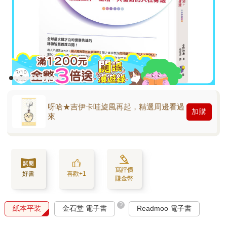
呀哈★吉伊卡哇旋風再起，精選周邊看過
加購
來
寫評價
好書
喜歡+1
賺金幣
?
紙本平裝
金石堂 電子書
Readmoo 電子書