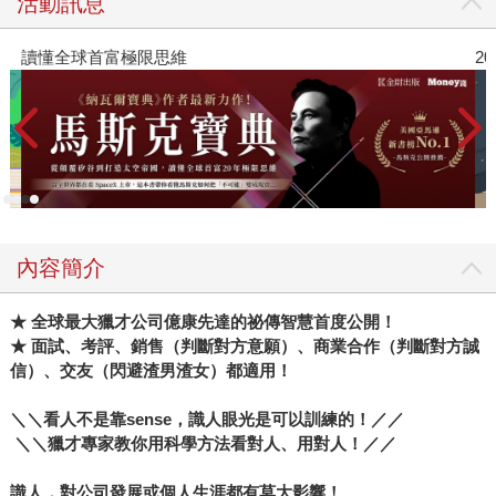
活動訊息
讀懂全球首富極限思維
2
內容簡介
★
全球最大獵才公司億康先達的祕傳智慧首度公開！
★
面試、考評、銷售（判斷對方意願）、商業合作（判斷對方誠
信）、交友（閃避渣男渣女）都適用！
＼＼看人不是靠
sense
，識人眼光是可以訓練的！／／
＼＼獵才專家教你用科學方法看對人、用對人！／／
識人，對公司發展或個人生涯都有莫大影響！