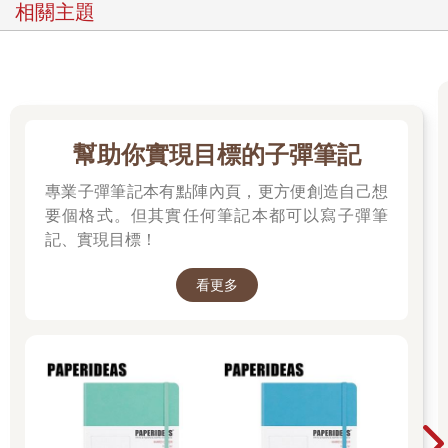
‧已經連續三個員工捲入工作以外的糾紛，實在很煩惱到底要怎麼
相關主題
看透人性。
這裡我得到了一個很重要的提示，那就是，對於眼前的人，我們
必須要有「優劣判斷」和「善惡判斷」這兩種不同的判斷標準。
這是兩個方向完全不一樣的主題，但都是非常真實的煩惱。
本書一開始的企畫，是以解決「判斷優劣」相關煩惱為主要方
向，但因為大家的回饋，所以也加入「判斷善惡」，並在第5章闡
幫助你實現目標的子彈筆記
述相關想法與技術。
專業子彈筆記本有點陣內頁，更方便創造自己想
►►
「看人的眼光」可以鍛鍊嗎？
要個格式。但其實任何筆記本都可以寫子彈筆
回到開頭詢問大家的問題：
記、實現目標！
「你有看人的眼光嗎？」
「你想提升這方面的能力嗎？」
看更多
「為什麼呢？」
看了前面的問卷和回饋，如果能讓你有更具體的想法，那就太好
了。
另一方面，不管我們再怎麼努力，都不可能知道一個人真正的能
力。
要辨別一個人的本性善惡也很困難。
我們只能按照自己的方式去做。
看到這，你想放棄了嗎？