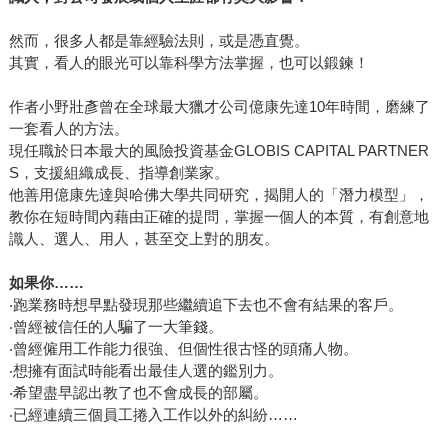
然而，很多人都是靠經驗法則，或是憑直覺。
其實，看人的眼光可以靠科學方法掌握，也可以鍛鍊！
作者小野壯彥曾在全球最大獵才公司億康先達10年時間，磨練了
一套看人的方法。
現任職於日本最大的風險投資基金GLOBIS CAPITAL PARTNER
S，支援組織成長、指導創業家。
他善用億康先達與哈佛大學共同研究，揭開人的「潛力模型」，
教你在短時間內藉由正確的提問，掌握一個人的本質，有創意地
識人、選人、用人，甚至交上對的朋友。
如果你……
‧跑業務時想早點發現那些繼續追下去也不會有結果的客戶。
‧曾經被信任的人騙了一大筆錢。
‧曾經僱用工作能力很強、但個性很古怪的頭痛人物。
‧想擁有面試時能看出最佳人選的鑑別力。
‧希望盡早認出教了也不會成長的部屬。
‧已經連續三個員工捲入工作以外的糾紛……