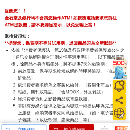
關於識人，幾乎沒有人受過正規的教育與訓練。在這種狀況下，
盲目地行動也不會有結果。
提醒您！！
我們必須先掌握「架構」，這是捷徑。
金石堂及銀行均不會請您操作ATM! 如接獲電話要求您前往
跟空手道或劍道很類似，一開始要先建立架構的概念。
ATM提款機，請不要聽從指示，以免受騙上當！
有了架構的概念，才能夠有意識地試錯，在過程中進步。
有運動經驗的人應該都懂。
退換貨須知：
鍛鍊肌肉也一樣。盲目地重訓不會有效果，正確的動作和適當的
**提醒您，鑑賞期不等於試用期，退回商品須為全新狀態**
負重，並且有意識地運用特定肌肉，規律、堅定地努力，才是祕
依據「消費者保護法」第19條及行政院消費者保護處公告之
訣。
「通訊交易解除權合理例外情事適用準則」，以下商品購買
每天的訓練，並不需要什麼天賦。
後，除商品本身有瑕疵外，將不提供7天的猶豫期：
我希望大家可以抱持相同的想法。
易於腐敗、保存期限較短或解約時即將逾期。（如：生
在世界最頂端獵才公司磨練出來的祕密智慧，在此首次公開。我
鮮食品）
會依序詳細說明。
依消費者要求所為之客製化給付。（客製化商品）
想提升識人的能力，我們可以把人視為一棟建築物，分不同樓
報紙、期刊或雜誌。（含MOOK、外文雜誌）
層。不妨想像成是一棟地下室很深的建築物。
經消費者拆封之影音商品或電腦軟體。
一樓是「經驗、知識、技能」，地下一樓是「能力」，地下二樓
非以有形媒介提供之數位內容或一經提供即為完成之線
是「潛力」，最底層的地下三樓則是「原動力」。
從地面上的一樓、地下一樓到地下三樓，逐漸往下深入。
上服務，經消費者事先同意始提供。（如：電子書、電
這種建築物應該不存在於世界上，但請發揮你的想像力。我想像
子雜誌、下載版軟體、虛擬商品…等）
的是巴黎羅浮宮的玻璃金字塔，雖然外表看起來是玻璃金字塔，
已拆封之個人衛生用品。（如：內衣褲、刮鬍刀、除毛
立即結帳
加入購物車