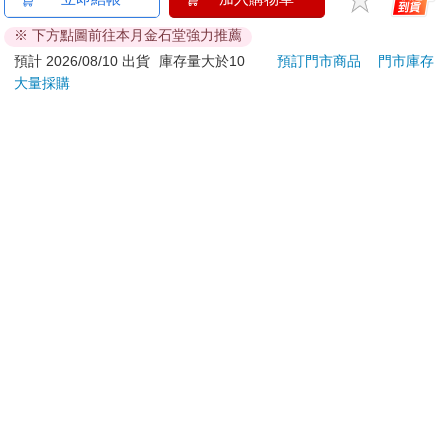
但是地底下卻大有乾坤。
刀…等）
地面上是容易被他人看見與了解，也容易改變的部分。越往下深
※ 下方點圖前往本月金石堂強力推薦
若非上列種類商品，均享有到貨7天的猶豫期（含例假
入，就越難被看到與理解，也越不容易改變。
日）。
預計 2026/08/10 出貨
庫存量大於10
預訂門市商品
門市庫存
順道一提，「人是可以改變的嗎？」這是非常大的議題，目前的
大量採購
辦理退換貨時，商品（組合商品恕無法接受單獨退貨）必須
共識是，有容易改變的部分，也有不容易改變的部分。
是您收到商品時的原始狀態（包含商品本體、配件、贈品、
以建築物來比擬人的內在，我們在看人的時候會比較容易。
保證書、所有附隨資料文件及原廠內外包裝…等），請勿直
因為更有邏輯、有方法。
接使用原廠包裝寄送，或於原廠包裝上黏貼紙張或書寫文
請記住這個架構，並且有意識地試錯，累積經驗，之後你在看人
字。
的時候，就會看到他的內在宛如設計圖般浮現眼前。
是不是引起你的興趣了？
退回商品若無法回復原狀，將請您負擔回復原狀所需費用，
接下來，我們就依序「潛入」各個樓層。
嚴重時將影響您的退貨權益。
►►
地面上的「經驗」「知識」「技能」
一樓是容易看到、容易理解，也容易改變的東西，那就是「經
驗」「知識」「技能」。
這些是相對表面的東西，從履歷表上很容易就可以看出來。只要
如實傳達，不論是誰來看、誰來問，都相對不會出錯。容易理
解、不會出錯，初學者也能很有自信地下判斷。
遺憾的是，幾乎所有的面試都只接觸到這個樓層就結束。確認履
歷表上羅列的經驗、知識、技能是否符合公司需求，然後做個簡
單的性向測驗。