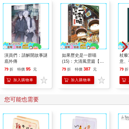
►►
鑑別人才的世界級頂峰集團
祕密社團，可以說是形容這家公司最適合的詞。
簡而言之，億康先達是為大型企業挑選接班人、經營管理階層這
種會左右公司命運的全球性獵才公司。說得淺白一些，就是「超
高級獵才集團」。
主要的獵才對象是年收入一億、甚至數億日圓的高階經理人。
當然，只許成功不許失敗。
「他過去的績效非常出色，沒想到這麼不適合貴公司，我真是看
演員們：請解開故事謎
如果歷史是一群喵
杖藜
走眼了。」
底外傳
(15)：大清風雲篇【萌
意、
這可不是道歉就能了事。
貓漫畫學歷史】
恭談
95
387
79
折
特價
元
79
折
特價
元
79
折
正因為如此，億康先達的顧問必須徹底鍛鍊看人的眼光，訓練方
想
法也非常成熟。
加入購物車
加入購物車
►►
在競爭激烈的獵才世界培養出來的技術
我在三十五歲時成為這個國際組織的一員，任職十年期間，不斷
您可能也需要
磨練自己看人的眼光。我面試過多樣的經營人才，遍布海內外，
人數超過五千人。
經營管理階層評鑑服務，也是工作的一部分。
這與獵才，也就是從公司外部尋找人才的服務完全不同方向。這
是對客戶公司內部的人員進行評鑑，並提供建議，比如誰具有未