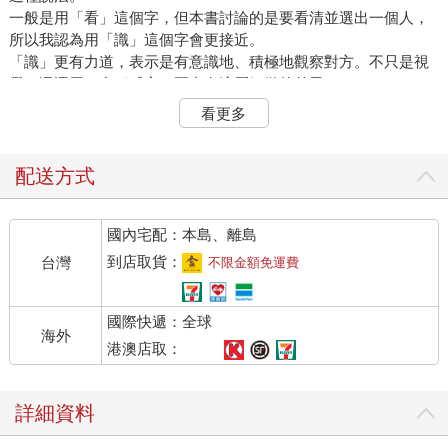
一般是用「看」這個字，但本書討論的是要看清並選出一個人，
所以我認為用「識」這個字會更接近。
「識」更有力道，表示是有意識地、積極地觀察對方。不只是視
覺，還運用了多種感官。兩者有這層細微的差異。
想問大家兩個問題：
看更多
問題① 你覺得自己有「看人的眼光」嗎？
問題② 如果有科學方法可以增進這方面的能力，想不想學？
我在寫這本書之前，曾拿這兩道題目問身邊友人，做問卷調查。
配送方式
這些人很多都是在公司裡擔任要職的管理階層，甚至包含知名的
經營者，帶領大型團隊、管理很多部屬的也不在少數。總共收到
國內宅配：本島、離島
一百七十二份回覆。
結果如下。
到店取貨：
台灣
不限金額免運費
首先，關於第一個問題：「你覺得自己有『看人的眼光』」
嗎？」有六成的人答：「我覺得自己有看人的眼光。」
國際快遞：全球
比例比我預想來得高。
海外
既然如此，我推測對第二個問題有興趣的人應該會比較少。
港澳店取：
但是關於第二個問題：「如果有科學方法可以增進這方面的能
力，想不想學？」卻有八成以上的人回答：「我有興趣。」
詳細資料
這背後有什麼含義呢？
參與問卷調查的樣本，如前所述，都是職場上的成功人士。也就