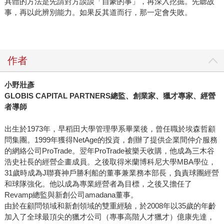
具體的方法是先請對方談談「自豪的事」，再深入挖掘。先聽故
事，再以此辨別能力。如果反其道而行，那一定會失敗。
作者
小野壯彥
GLOBIS CAPITAL PARTNERS
總監、創業家、獵才專家、經營
者導師
出生於1973年，早稻田大學管理學系畢業後，曾任職於埃森哲顧
問集團。1999年獲得NetAge的投資，創辦了提供企業間仲介服務
的網絡公司ProTrade。翌年ProTrade被樂天收購，他成為三木谷
浩史社長的經營企畫成員。之後取得米蘭博科尼大學MBA學位，
31歲時成為J聯賽神戶勝利船的董事兼業務本部長，負責球團經營
和球隊強化。他以成為專業經營者為目標，之後又擔任了
Revamp總監與新創公司amadana董事。
由於在顧問領域和新創領域的雙重經驗，於2008年以35歲的年齡
加入了全球最頂尖的獵才公司（專事高階人才獵才）億康先達，