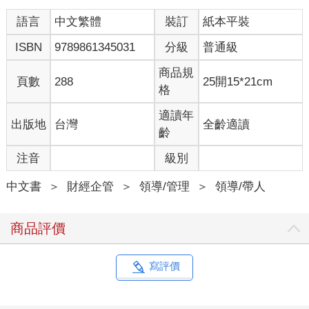
是說，這些人擁有豐富的管理經驗，可以說是閱人無數，不難想
語言
中文繁體
裝訂
紙本平裝
像他們對自己的看人眼光很有自信。
有趣的是，即便如此，聽到有科學方法可以增進這方面的能力，
ISBN
9789861345031
分級
普通級
他們還是想學。
我想說的是，這些人已經是社會上的成功人士，但幾乎所有人都
商品規
頁數
288
25開15*21cm
對於提升「看人眼光」這件事高度關心。
格
更不用說還在這條道路上精進的人了。
或許只是因為人們很難自信滿滿地斷言「我不需要」。但這份需
適讀年
出版地
台灣
全齡適讀
求對於我寫這本書仍是很大的鼓勵。
齡
在這份問卷中，人們回答想提升自己看人眼光的理由，也正是我
注音
級別
想透過這本書解決的問題。
‧想擁有面試時能看出最佳人選的鑑別力。
中文書
＞
財經企管
＞
領導/管理
＞
領導/帶人
‧打考績都是憑感覺，談不上科學性和再現性。
‧我自己身邊，能夠客觀評斷一個人的人真的很少。
‧跑業務的時候，希望能早點發現那些再繼續追下去也不會有結果
商品評價
的客戶。
‧對於教了也不會成長的部屬，希望能盡早認清。
‧曾經被信任的人騙了一大筆錢。
寫評價
‧曾經判斷錯誤，沒事先篩選掉有反社會人格的人。
‧曾經僱用工作能力很強、但個性很古怪的頭痛人物。