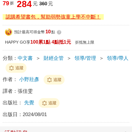
284
79
折
元
360
元
認購希望書包，幫助弱勢孩童上學不中斷！
10
預計最高可得金幣
點
?
100累1點 4點抵1元
HAPPY GO享
折抵無上限
分類：
中文書
＞
財經企管
＞
領導/管理
＞
領導/帶人
追蹤
作者：
小野壯彥
追蹤
譯者：
張佳雯
出版社：
先覺
追蹤
出版日：
2024/08/01