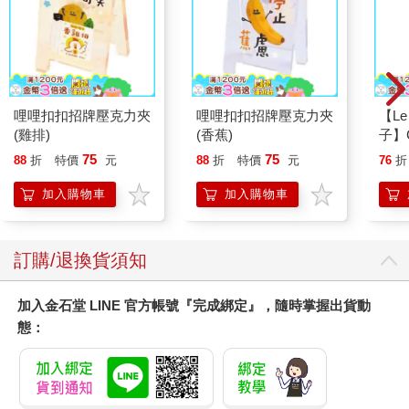
來性、該晉用什麼樣的人才，是深入大企業高層核心的特殊服
務。
具體來說，通常是來自公司的董事長、社長、提名委員會的委
託，希望從第三者的角度提供建議，評估誰適合成為下一任的經
營者。
哩哩扣扣招牌壓克力夾
哩哩扣扣招牌壓克力夾
【Le 
以識人的角度來說，這比獵才的本業來得更純粹，會更深入一個
(雞排)
(香蕉)
子】
人的內心層面。
小王
75
75
在不允許失敗的狀況下，必須洞悉連本人都沒有察覺到的深層領
88
折
特價
元
88
折
特價
元
76
折
域，看透一個人的本質與可能性。
加入購物車
加入購物車
這種壓力和所要求的精確度，以賽車來比喻，相當於以時速超過
三百公里競速的F1賽事。
度過非常充實的十年之後，從億康先達畢業的我，夢想著可以將
訂購/退換貨須知
學到的方法、技術活用於社會上。
第2章 從四個「樓層」看出人的發展性
加入金石堂 LINE 官方帳號『完成綁定』，隨時掌握出貨動
態：
►►
人有「四個樓層」
從第2章開始，將正式進入具體的實踐方法。
想洞察一個人，我們該怎麼做？
如何提升識人的能力？這是可以訓練的嗎？