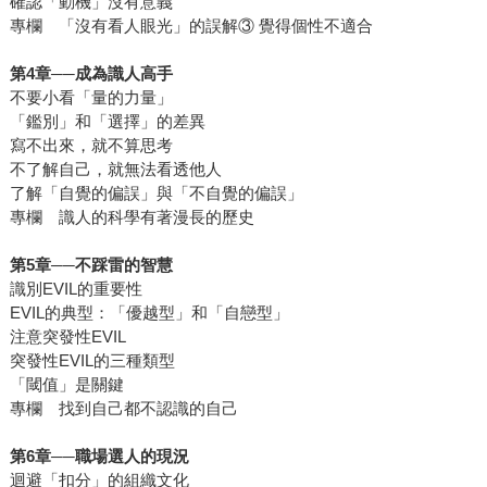
確認「動機」沒有意義
專欄 「沒有看人眼光」的誤解③ 覺得個性不適合
第4章──成為識人高手
不要小看「量的力量」
「鑑別」和「選擇」的差異
寫不出來，就不算思考
不了解自己，就無法看透他人
了解「自覺的偏誤」與「不自覺的偏誤」
專欄 識人的科學有著漫長的歷史
第5章──不踩雷的智慧
識別EVIL的重要性
EVIL的典型：「優越型」和「自戀型」
注意突發性EVIL
突發性EVIL的三種類型
「閾值」是關鍵
專欄 找到自己都不認識的自己
第6章──職場選人的現況
迴避「扣分」的組織文化