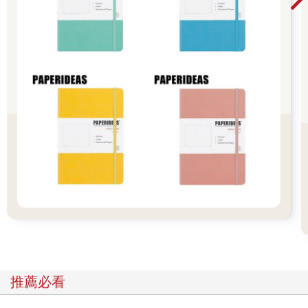
但是，希望你能退一步思考。
懂得識人，日後不管對於公司發展，或是每個人的人生，都會有
莫大的影響，是非常重要的能力。
然而，很多人都是靠經驗法則，或是憑直覺。
我以前也是如此。
「才錄取沒多久，又離職了……」
「又遇到渣男／渣女了……」
這也是人生。
雖然笑著說「順其自然」很簡單，但是以大局來看，不斷重複錯
誤的選擇，不僅是對個人，對社會整體都是很大的損失。
儘管如此，關於這個問題，值得信賴的資訊、實踐手法、訓練方
法都不夠普及。
這不是很可怕的事情嗎？
「這本來就是個沒有答案的世界。」
「看人的眼光是種感覺，沒辦法鍛鍊的啦！」
我彷彿可以聽到這樣的說詞。
但這些答案都是「NO」。
看人的眼光可以靠科學方法掌握，也可以鍛鍊。
推薦必看
我就是在總公司位於瑞士，宛若祕密社團的「億康先達」公司，
學習並實踐這套做法。