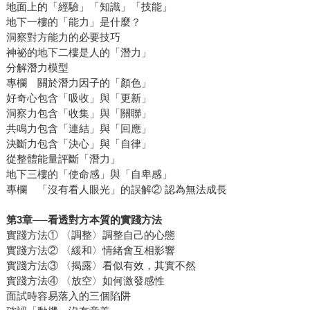
地面上的「經驗」「知識」「技能」
地下一樓的「能力」是什麼？
洞察對方能力的必要技巧
神祕的地下二樓是人的「潛力」
分解潛力模型
專欄 關於潛力因子的「顏色」
好奇心包含「吸收」與「更新」
洞察力包含「收集」與「關聯」
共鳴力包含「連結」與「回應」
決斷力包含「決心」與「自律」
從整體能量評斷「潛力」
地下三樓的「使命感」與「自卑感」
專欄 「沒有看人眼光」的誤解② 認為無法成長
第3章──看透對方本質的實踐方法
實踐方法① 〈調整〉調整自己的心態
實踐方法② 〈緩和〉情緒會互相影響
實踐方法③ 〈揭露〉看似有效，其實不然
實踐方法④ 〈放空〉如何激發感性
面試時容易落入的三個陷阱