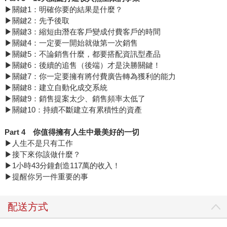
▶關鍵1：明確你要的結果是什麼？
▶關鍵2：先予後取
▶關鍵3：縮短由潛在客戶變成付費客戶的時間
▶關鍵4：一定要一開始就做第一次銷售
▶關鍵5：不論銷售什麼，都要搭配資訊型產品
▶關鍵6：後續的追售（後端）才是決勝關鍵！
▶關鍵7：你一定要擁有將付費廣告轉為獲利的能力
▶關鍵8：建立自動化成交系統
▶關鍵9：銷售提案太少、銷售頻率太低了
▶關鍵10：持續不斷建立有累積性的資產
Part 4
你值得擁有人生中最美好的一切
▶人生不是只有工作
▶接下來你該做什麼？
▶1小時43分鐘創造117萬的收入！
▶提醒你另一件重要的事
配送方式