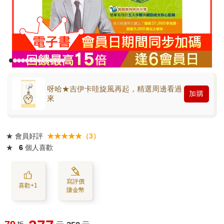
呀哈★吉伊卡哇旋風再起，精選周邊看過
加購
來
★
會員好評
★★★★★（3）
★
6
個人喜歡
寫評價
喜歡+1
賺金幣