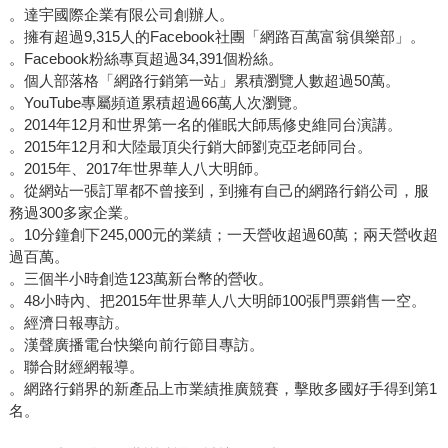
。達宇國際企業有限公司創辦人。
。擁有超過9,315人的Facebook社團「網路百萬富翁俱樂部」。
。Facebook粉絲專頁超過34,391個粉絲。
。個人部落格「網路行銷第一站」累積瀏覽人數超過50萬。
。YouTube專屬頻道累積超過66萬人次瀏覽。
。2014年12月和世界第一名的催眠大師馬修史維同台演講。
。2015年12月和大陸最頂尖行銷大師劉克亞老師同台。
。2015年、2017年世界華人八大明師。
。從網站一張訂單都不曾接到，到擁有自己的網路行銷公司，服
務過300多家企業。
。10分鐘創下245,000元的業績；一天營收超過60萬；兩天營收超
過百萬。
。三個半小時創造123萬新台幣的營收。
。48小時內、把2015年世界華人八大明師100張門票銷售一空。
。經濟日報專訪。
。漢聲廣播電台快樂向前行節目專訪。
。聯合財經網報導。
。網路行銷界的新產品上市業績推廣競賽，擊敗多國好手得到第1
名。