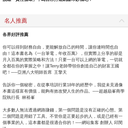
名人推薦
各界好評推薦
你可以得到財務自由，更能解放自己的時間，讓你連時間也自
由！這本書名為《一台筆電，年收百萬》，但實際上分享的卻是
月入百萬的實際策略和方法！只要一台可以上網的筆電，一切就
全都在你的掌握之中！讓Terry老師帶領你創造自己的財富王國
吧！──亞洲八大明師首席 王擎天
告訴你一個秘密，在從事培訓行業18年的經歷中，我從未見過像
本書這樣富有價值，能夠有效改變人生的作品。──超越巔峯商學
院執行長 林裕峯
大多數人無法透過網路賺錢，第一個問題是沒有正確的心態。第
二個問題是用錯了工具。不管你是正要起步的人，或是已經有一
個事業的人，這本書都是很適合你的！──網站集客 創辦人 邱閔