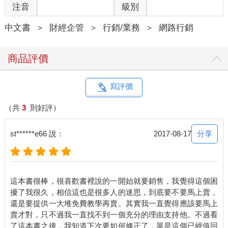
注音
級別
中文書
＞
財經企管
＞
行銷/業務
＞
網路行銷
商品評價
寫評價
（共
3
則好評）
分享
st******e66 說：
2017-08-17
這本書很棒，很喜歡書裡說的一開始就要銷售，我覺得這個困
擾了我很久，相信這也是很多人的迷思，到底要不要馬上賣，
還是要提供一大堆免費教學再賣。其實我一直覺得應該要馬上
賣才對，只不過我一直找不到一個充分的理由支持他。不過看
了這本書之後，我知道下次要如何修正了，單是這個已經值回