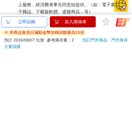
上服務，經消費者事先同意始提供。（如：電子書、電
子雜誌、下載版軟體、虛擬商品…等）
已拆封之個人衛生用品。（如：內衣褲、刮鬍刀、除毛
立即結帳
加入購物車
刀…等）
※ 本商品會員日滿額金幣加碼回饋最高15倍
若非上列種類商品，均享有到貨7天的猶豫期（含例假
日）。
預計 2026/08/07 出貨
參考庫存量：2
預訂門市商品
門市庫存
大量採購
辦理退換貨時，商品（組合商品恕無法接受單獨退貨）必須
是您收到商品時的原始狀態（包含商品本體、配件、贈品、
保證書、所有附隨資料文件及原廠內外包裝…等），請勿直
接使用原廠包裝寄送，或於原廠包裝上黏貼紙張或書寫文
字。
退回商品若無法回復原狀，將請您負擔回復原狀所需費用，
嚴重時將影響您的退貨權益。