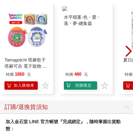
水平檔案-色・愛・
落・夢-總集篇
Tamagotchi 塔麻歌子
夏日
塔麻可吉 電子寵物 樂
園系列（熱帶橙果／極
1850
480
特價
元
特價
元
特價
地冰雪）
加入購物車
預購限定
訂購/退換貨須知
加入金石堂 LINE 官方帳號『完成綁定』，隨時掌握出貨動
態：