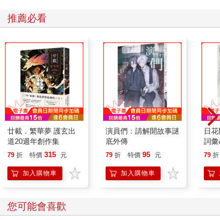
推薦必看
廿載．繁華夢 護玄出
演員們：請解開故事謎
日花
道20週年創作集
底外傳
詞彙
315
95
79
折
特價
元
79
折
特價
元
79
折
加入購物車
加入購物車
您可能會喜歡