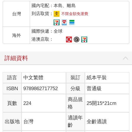
國內宅配：本島、離島
到店取貨：
台灣
不限金額免運費
國際快遞：全球
海外
港澳店取：
詳細資料
語言
中文繁體
裝訂
紙本平裝
ISBN
9789862717752
分級
普通級
商品規
頁數
224
25開15*21cm
格
適讀年
出版地
台灣
全齡適讀
齡