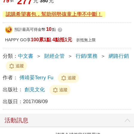
277
79
折
元
350
元
認購希望書包，幫助弱勢孩童上學不中斷！
10
預計最高可得金幣
點
?
100累1點 4點抵1元
HAPPY GO享
折抵無上限
分類：
中文書
＞
財經企管
＞
行銷/業務
＞
網路行銷
追蹤
作者：
傅靖晏Terry Fu
追蹤
出版社：
創見文化
追蹤
出版日：
2017/08/09
活動訊息