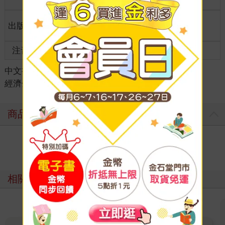
格
適讀年
出版地
台灣
全齡適讀
齡
注音
級別
中文書
＞
考試書/政府出版品
＞
政府出版品
＞
經濟金融
商品評價
寫評價
相關主題