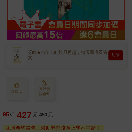
呀哈★吉伊卡哇旋風再起，精選周邊看過
加購
來
寫評價
喜歡+1
賺金幣
427
95
折
元
450
元
認購希望書包，幫助弱勢孩童上學不中斷！