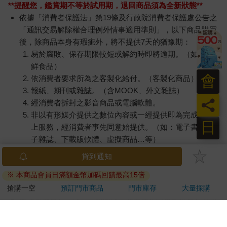
**提醒您，鑑賞期不等於試用期，退回商品須為全新狀態**
依據「消費者保護法」第19條及行政院消費者保護處公告之
「通訊交易解除權合理例外情事適用準則」，以下商品購買
後，除商品本身有瑕疵外，將不提供7天的猶豫期：
易於腐敗、保存期限較短或解約時即將逾期。（如：生
鮮食品）
會
依消費者要求所為之客製化給付。（客製化商品）
報紙、期刊或雜誌。（含MOOK、外文雜誌）
員
經消費者拆封之影音商品或電腦軟體。
非以有形媒介提供之數位內容或一經提供即為完成之線
日
上服務，經消費者事先同意始提供。（如：電子書、電
子雜誌、下載版軟體、虛擬商品…等）
已拆封之個人衛生用品。（如：內衣褲、刮鬍刀、除毛
貨到通知
刀…等）
※ 本商品會員日滿額金幣加碼回饋最高15倍
若非上列種類商品，均享有到貨7天的猶豫期（含例假
日）。
搶購一空
預訂門市商品
門市庫存
大量採購
辦理退換貨時，商品（組合商品恕無法接受單獨退貨）必須
是您收到商品時的原始狀態（包含商品本體、配件、贈品、
保證書、所有附隨資料文件及原廠內外包裝…等），請勿直