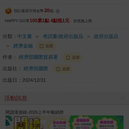
20
預計最高可得金幣
點
?
100累1點 4點抵1元
HAPPY GO享
折抵無上限
分類：
中文書
＞
考試書/政府出版品
＞
政府出版品
＞
經濟金融
追蹤
作者：
經濟部國際貿易署
追蹤
出版社：
經濟部國際
追蹤
出版日：
2024/12/31
活動訊息
閱讀漫遊錄-2026上半年暢銷榜