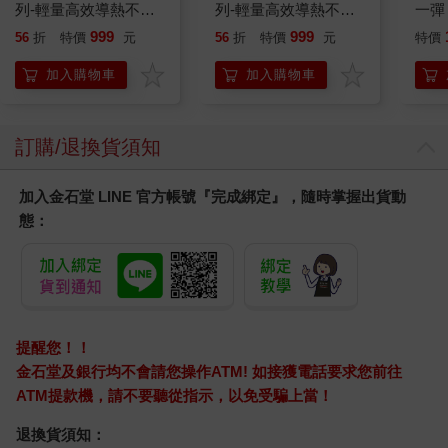
列-輕量高效導熱不沾
列-輕量高效導熱不沾
一彈 
平煎鍋30cm
平煎鍋30cm
Pal
999
999
56
折
特價
元
56
折
特價
元
特價
盒）
加入購物車
加入購物車
訂購/退換貨須知
加入金石堂 LINE 官方帳號『完成綁定』，隨時掌握出貨動
態：
提醒您！！
金石堂及銀行均不會請您操作ATM! 如接獲電話要求您前往
ATM提款機，請不要聽從指示，以免受騙上當！
退換貨須知：