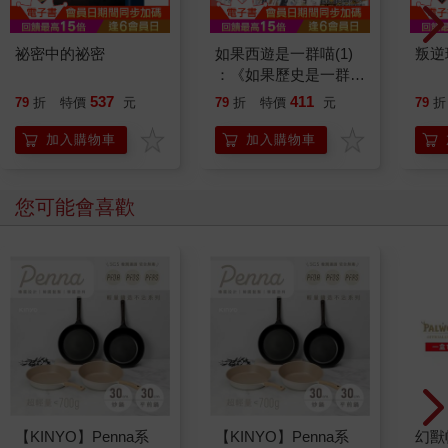
祕密中的祕密
如果西遊是一群喵(1)
叛逆
：《如果歷史是一群
喵》作者最新力作，附
537
411
79
折
特價
元
79
折
特價
元
79
折
【首卷特典】拉頁
加入購物車
加入購物車
您可能會喜歡
【KINYO】Penna系
【KINYO】Penna系
幻獸