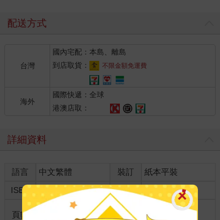
配送方式
國內宅配：本島、離島
到店取貨：
台灣
不限金額免運費
國際快遞：全球
海外
港澳店取：
詳細資料
語言
中文繁體
裝訂
紙本平裝
ISBN
9789865334772
分級
普通級
商品規
頁數
326
18開17*23cm