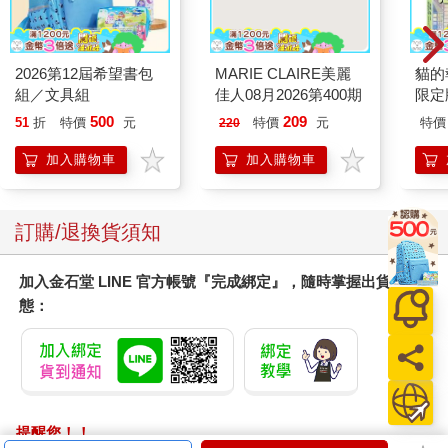
2026第12屆希望書包
MARIE CLAIRE美麗
貓的
組／文具組
佳人08月2026第400期
限定
500
209
51
折
特價
元
特價
元
特價
220
加入購物車
加入購物車
訂購/退換貨須知
加入金石堂 LINE 官方帳號『完成綁定』，隨時掌握出貨動
態：
提醒您！！