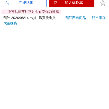
金石堂及銀行均不會請您操作ATM! 如接獲電話要求您前往
立即結帳
加入購物車
ATM提款機，請不要聽從指示，以免受騙上當！
※ 下方點圖前往本月金石堂強力推薦
退換貨須知：
預計 2026/08/14 出貨
購買後進貨
預訂門市商品
門市庫存
大量採購
**提醒您，鑑賞期不等於試用期，退回商品須為全新狀態**
依據「消費者保護法」第19條及行政院消費者保護處公告之
「通訊交易解除權合理例外情事適用準則」，以下商品購買
後，除商品本身有瑕疵外，將不提供7天的猶豫期：
易於腐敗、保存期限較短或解約時即將逾期。（如：生
鮮食品）
依消費者要求所為之客製化給付。（客製化商品）
報紙、期刊或雜誌。（含MOOK、外文雜誌）
經消費者拆封之影音商品或電腦軟體。
非以有形媒介提供之數位內容或一經提供即為完成之線
上服務，經消費者事先同意始提供。（如：電子書、電
子雜誌、下載版軟體、虛擬商品…等）
已拆封之個人衛生用品。（如：內衣褲、刮鬍刀、除毛
刀…等）
若非上列種類商品，均享有到貨7天的猶豫期（含例假