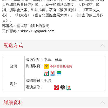
人與繼續教育研究所碩士。寫作範圍涵蓋散文、人物採訪、歌
詞、演唱會文案、影片推薦。著有《淚腺壞掉》、《茶室女人
心》、《無家者》（獲台北國際書展大獎）、《失去你的三月四
日》。
部落格：藍屋頂白牆上的陽光
工作聯絡：shine710@gmail.com
配送方式
國內宅配：本島、離島
到店取貨：
台灣
不限金額免運費
國際快遞：全球
海外
港澳店取：
詳細資料