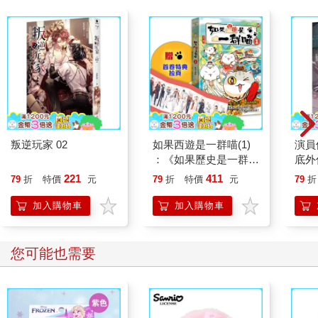
叛逆玩家 02
如果西遊是一群喵(1)
演員
：《如果歷史是一群
底外
喵》作者最新力作，附
221
411
79
折
特價
元
79
折
特價
元
79
折
【首卷特典】拉頁
加入購物車
加入購物車
您可能也需要