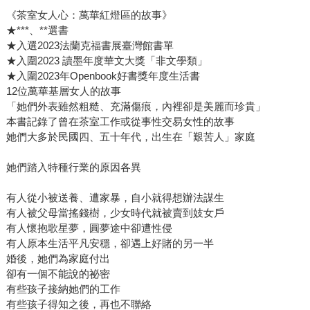
《茶室女人心：萬華紅燈區的故事》
★***、**選書
★入選2023法蘭克福書展臺灣館書單
★入圍2023 讀墨年度華文大獎「非文學類」
★入圍2023年Openbook好書獎年度生活書
12位萬華基層女人的故事
「她們外表雖然粗糙、充滿傷痕，內裡卻是美麗而珍貴」
本書記錄了曾在茶室工作或從事性交易女性的故事
她們大多於民國四、五十年代，出生在「艱苦人」家庭
她們踏入特種行業的原因各異
有人從小被送養、遭家暴，自小就得想辦法謀生
有人被父母當搖錢樹，少女時代就被賣到妓女戶
有人懷抱歌星夢，圓夢途中卻遭性侵
有人原本生活平凡安穩，卻遇上好賭的另一半
婚後，她們為家庭付出
卻有一個不能說的祕密
有些孩子接納她們的工作
有些孩子得知之後，再也不聯絡