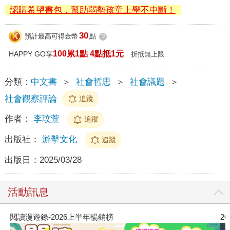
認購希望書包，幫助弱勢孩童上學不中斷！
30
預計最高可得金幣
點
?
100累1點 4點抵1元
HAPPY GO享
折抵無上限
分類：
中文書
＞
社會哲思
＞
社會議題
＞
社會觀察評論
追蹤
作者：
李玟萱
追蹤
出版社：
游擊文化
追蹤
出版日：
2025/03/28
活動訊息
閱讀漫遊錄-2026上半年暢銷榜
2