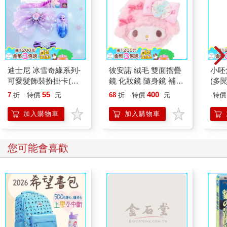
迪士尼 冰雪奇緣系列-
彼安諾 絨毛 雙面摺疊
小呸
可愛髮飾裝扮掛卡(紫
鏡 化妝鏡 隨身鏡 補妝
(多閱
色)
鏡 鏡子 PIANO 三麗鷗
55
400
7
折
特價
元
68
折
特價
元
特價
Sanrio
加入購物車
加入購物車
您可能會喜歡