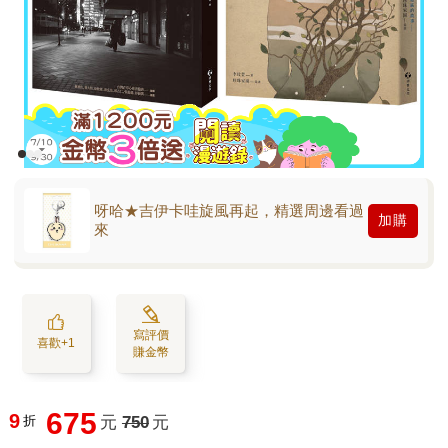
呀哈★吉伊卡哇旋風再起，精選周邊看過
加購
來
寫評價
喜歡+1
賺金幣
675
9
折
元
750
元