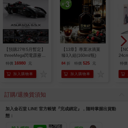
【預購27年5月暫定】
【13章】專業冰滴菓
【N
threeMega閃電霹靂車
臻3入組(160ml/瓶)
24c
VA Hi-SPEC UNITED
16980
525
特價
元
84
折
特價
元
特價
阿斯拉 G.S.X RS
SIREN 黑色限定
加入購物車
加入購物車
訂購/退換貨須知
加入金石堂 LINE 官方帳號『完成綁定』，隨時掌握出貨動
態：