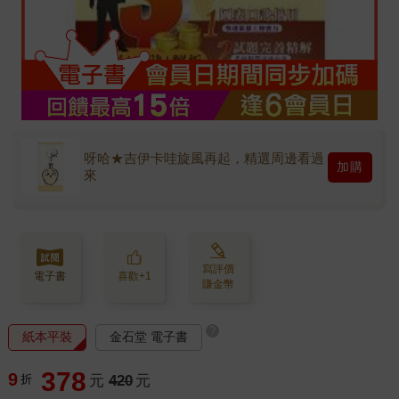
呀哈★吉伊卡哇旋風再起，精選周邊看過
加購
來
寫評價
電子書
喜歡+1
賺金幣
?
紙本平裝
金石堂 電子書
378
9
折
元
420
元