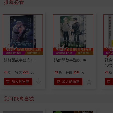
推薦必看
請解開故事謎底 05
請解開故事謎底 04
腎臟
40
就告
221
150
79
折
特價
元
79
折
特價
元
79
折
加入購物車
加入購物車
您可能會喜歡