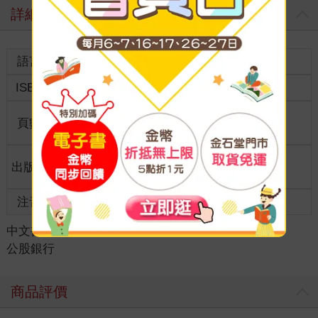
詳細資料
語言
中文繁體
裝訂
紙本平裝
ISBN
9789574548804
分級
普通級
商品規
頁數
0
18開17*23cm
格
適讀年
出版地
台灣
全齡適讀
齡
注音
級別
中文書
＞
考試書/政府出版品
＞
銀行招考
＞
公股銀行
商品評價