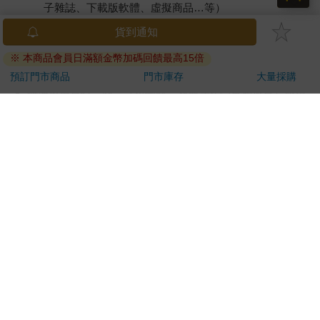
子雜誌、下載版軟體、虛擬商品…等）
已拆封之個人衛生用品。（如：內衣褲、刮鬍刀、除毛
貨到通知
刀…等）
※ 本商品會員日滿額金幣加碼回饋最高15倍
若非上列種類商品，均享有到貨7天的猶豫期（含例假
日）。
預訂門市商品
門市庫存
大量採購
辦理退換貨時，商品（組合商品恕無法接受單獨退貨）必須
是您收到商品時的原始狀態（包含商品本體、配件、贈品、
保證書、所有附隨資料文件及原廠內外包裝…等），請勿直
接使用原廠包裝寄送，或於原廠包裝上黏貼紙張或書寫文
字。
退回商品若無法回復原狀，將請您負擔回復原狀所需費用，
嚴重時將影響您的退貨權益。