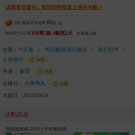
認購希望書包，幫助弱勢孩童上學不中斷！
15
預計最高可得金幣
點
?
100累1點 4點抵1元
HAPPY GO享
折抵無上限
分類：
中文書
＞
考試書/政府出版品
＞
銀行招考
＞
公股銀行
追蹤
作者：
廖震
追蹤
出版社：
大華傳真
追蹤
出版日：
2013/10/14
活動訊息
閱讀漫遊錄-2026上半年暢銷榜