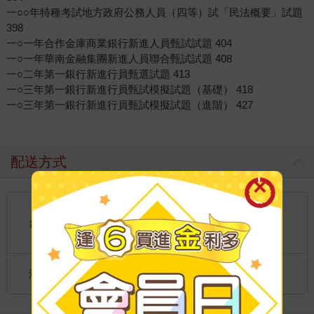
一○○年特種考試地方政府公務人員（四等）試「民法概要」試題
398
一○一年合作金庫商業銀行新進人員甄試試題 404
一○一年華南金融集團新進人員聯合甄試試題 408
一○二年第一銀行新進行員甄選試題 413
一○三年第一銀行新進行員甄試模擬試題（基礎） 418
一○三年第一銀行新進行員甄試模擬試題（進階） 427
配送方式
國內宅配：本島、離島
到店取貨：
台灣
不限金額免運費
國際快遞：全球
海外
港澳店取：