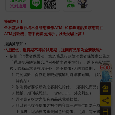
提醒您！！
金石堂及銀行均不會請您操作ATM! 如接獲電話要求您前往
ATM提款機，請不要聽從指示，以免受騙上當！
退換貨須知：
**提醒您，鑑賞期不等於試用期，退回商品須為全新狀態**
依據「消費者保護法」第19條及行政院消費者保護處公告之
「通訊交易解除權合理例外情事適用準則」，以下商品購買
後，除商品本身有瑕疵外，將不提供7天的猶豫期：
易於腐敗、保存期限較短或解約時即將逾期。（如：生
鮮食品）
會
依消費者要求所為之客製化給付。（客製化商品）
報紙、期刊或雜誌。（含MOOK、外文雜誌）
員
經消費者拆封之影音商品或電腦軟體。
非以有形媒介提供之數位內容或一經提供即為完成之線
日
上服務，經消費者事先同意始提供。（如：電子書、電