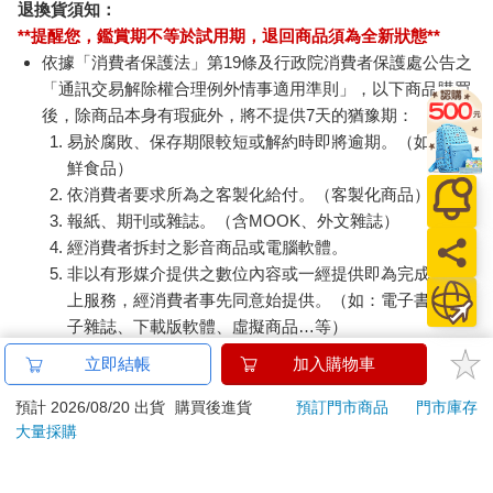
退換貨須知：
**提醒您，鑑賞期不等於試用期，退回商品須為全新狀態**
依據「消費者保護法」第19條及行政院消費者保護處公告之
「通訊交易解除權合理例外情事適用準則」，以下商品購買
後，除商品本身有瑕疵外，將不提供7天的猶豫期：
易於腐敗、保存期限較短或解約時即將逾期。（如：生
鮮食品）
依消費者要求所為之客製化給付。（客製化商品）
報紙、期刊或雜誌。（含MOOK、外文雜誌）
經消費者拆封之影音商品或電腦軟體。
非以有形媒介提供之數位內容或一經提供即為完成之線
上服務，經消費者事先同意始提供。（如：電子書、電
子雜誌、下載版軟體、虛擬商品…等）
已拆封之個人衛生用品。（如：內衣褲、刮鬍刀、除毛
立即結帳
加入購物車
刀…等）
若非上列種類商品，均享有到貨7天的猶豫期（含例假
預計 2026/08/20 出貨
購買後進貨
預訂門市商品
門市庫存
大量採購
日）。
辦理退換貨時，商品（組合商品恕無法接受單獨退貨）必須
是您收到商品時的原始狀態（包含商品本體、配件、贈品、