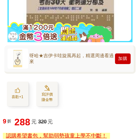
呀哈★吉伊卡哇旋風再起，精選周邊看過
加購
來
寫評價
喜歡+1
賺金幣
288
9
折
元
320
元
認購希望書包，幫助弱勢孩童上學不中斷！