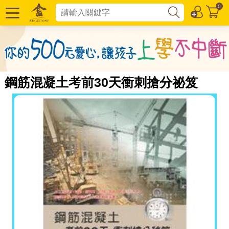
0
鋼筋混凝土考前30天衝刺搶分祕笈