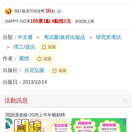
10
預計最高可得金幣
點
?
100累1點 4點抵1元
HAPPY GO享
折抵無上限
分類：
中文書
＞
考試書/政府出版品
＞
研究所考試
＞
理工/資訊
追蹤
作者：
紫煌
追蹤
出版社：
台北弘揚
追蹤
出版日：
2013/12/14
活動訊息
閱讀漫遊錄-2026上半年暢銷榜