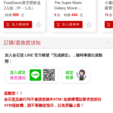
FoodSaver真空密鮮盒
The Super Mario
小書
2入組（中－1.2L）
Galaxy Movie:
蘿蕾
Peach`s Birthday
899
444
特價
元
9
折
特價
元
79
折
Surprise: The Super
Mario Galaxy Movie
加入購物車
加入購物車
Storybook
訂購/退換貨須知
加入金石堂 LINE 官方帳號『完成綁定』，隨時掌握出貨動
態：
提醒您！！
金石堂及銀行均不會請您操作ATM! 如接獲電話要求您前往
ATM提款機，請不要聽從指示，以免受騙上當！