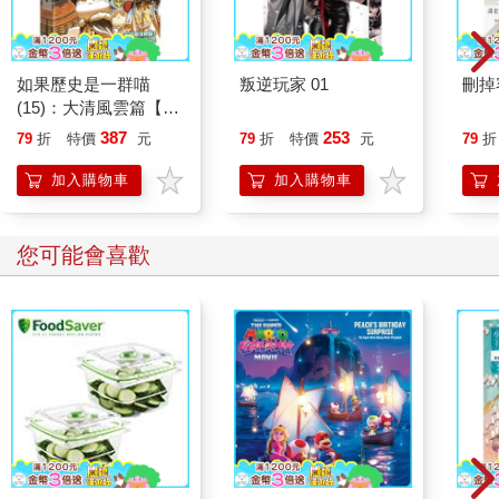
如果歷史是一群喵
叛逆玩家 01
刪掉
(15)：大清風雲篇【萌
貓漫畫學歷史】
387
253
79
折
特價
元
79
折
特價
元
79
折
加入購物車
加入購物車
您可能會喜歡