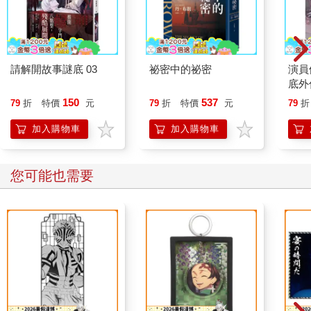
請解開故事謎底 03
祕密中的祕密
演員
底外
150
537
79
折
特價
元
79
折
特價
元
79
折
加入購物車
加入購物車
您可能也需要