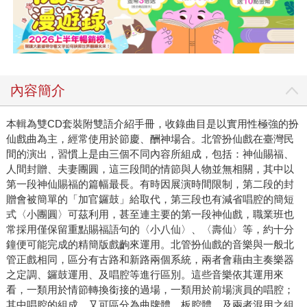
內容簡介
本輯為雙CD套裝附雙語介紹手冊，收錄曲目是以實用性極強的扮
仙戲曲為主，經常使用於節慶、酬神場合。北管扮仙戲在臺灣民
間的演出，習慣上是由三個不同內容所組成，包括：神仙賜福、
人間封贈、夫妻團圓，這三段間的情節與人物並無相關，其中以
第一段神仙賜福的篇幅最長。有時因展演時間限制，第二段的封
贈會被簡單的「加官鑼鼓」給取代，第三段也有減省唱腔的簡短
式〈小團圓〉可茲利用，甚至連主要的第一段神仙戲，職業班也
常採用僅保留重點賜福語句的〈小八仙〉、〈壽仙〉等，約十分
鐘便可能完成的精簡版戲齣來運用。北管扮仙戲的音樂與一般北
管正戲相同，區分有古路和新路兩個系統，兩者會藉由主奏樂器
之定調、鑼鼓運用、及唱腔等進行區別。這些音樂依其運用來
看，一類用於情節轉換銜接的過場，一類用於前場演員的唱腔；
其中唱腔的組成，又可區分為曲牌體、板腔體、及兩者混用之組