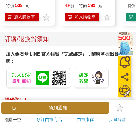
IMPKMB13GB
(8款可選) 凱蒂貓 Hello
539
399
特價
元
69
折
特價
元
特價
Kitty 庫洛米 布丁狗 酷
企鵝
加入購物車
加入購物車
訂購/退換貨須知
加入金石堂 LINE 官方帳號『完成綁定』，隨時掌握出貨動
態：
提醒您！！
金石堂及銀行均不會請您操作ATM! 如接獲電話要求您前往
貨到通知
ATM提款機，請不要聽從指示，以免受騙上當！
搶購一空
預訂門市商品
門市庫存
大量採購
退換貨須知：
**提醒您，鑑賞期不等於試用期，退回商品須為全新狀態**