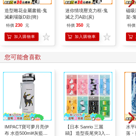
造型雕花金屬書籤-鬼
迷你情境壓克力框-鬼
磁吸
滅劇場版D款(猗)
滅之刃A款(炭)
架-
柱)
230
350
特價
元
特價
元
特價
加入購物車
加入購物車
您可能會喜歡
IMPACT寶可夢月亮伊
【日本 Sanrio 三麗
水平
布 水壺500ml#灰藍
鷗】 造型長尾夾3入組
落・