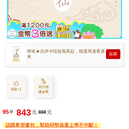
呀哈★吉伊卡哇旋風再起，精選周邊看過
加購
來
寫評價
喜歡+1
賺金幣
843
95
折
元
888
元
認購希望書包，幫助弱勢孩童上學不中斷！