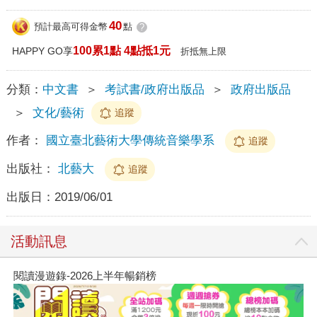
40
預計最高可得金幣
點
?
100累1點 4點抵1元
HAPPY GO享
折抵無上限
分類：
中文書
＞
考試書/政府出版品
＞
政府出版品
＞
文化/藝術
追蹤
作者：
國立臺北藝術大學傳統音樂學系
追蹤
出版社：
北藝大
追蹤
出版日：
2019/06/01
活動訊息
閱讀漫遊錄-2026上半年暢銷榜