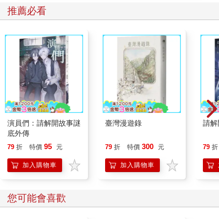
推薦必看
演員們：請解開故事謎
臺灣漫遊錄
請解
底外傳
95
300
79
折
特價
元
79
折
特價
元
79
折
加入購物車
加入購物車
您可能會喜歡