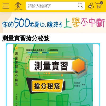
0
測量實習搶分秘笈