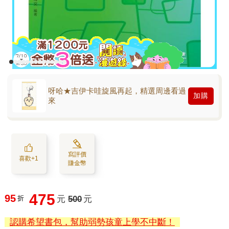
呀哈★吉伊卡哇旋風再起，精選周邊看過
加購
來
寫評價
喜歡+1
賺金幣
475
95
折
元
500
元
認購希望書包，幫助弱勢孩童上學不中斷！