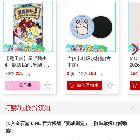
【電子書】星喵醫生
吉伊卡哇吸水杯墊(古
MO
4─ 聽聽我的煩惱吧-假
本屋)
202
期挑戰
231
180
特價
元
9
折
特價
元
200
電子書
加入購物車
訂購/退換貨須知
加入金石堂 LINE 官方帳號『完成綁定』，隨時掌握出貨動
態：