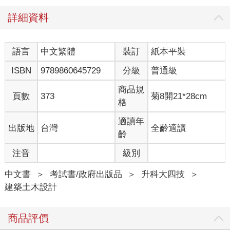
詳細資料
語言
中文繁體
裝訂
紙本平裝
ISBN
9789860645729
分級
普通級
商品規
頁數
373
菊8開21*28cm
格
適讀年
出版地
台灣
全齡適讀
齡
注音
級別
中文書
＞
考試書/政府出版品
＞
升科大四技
＞
建築土木設計
商品評價