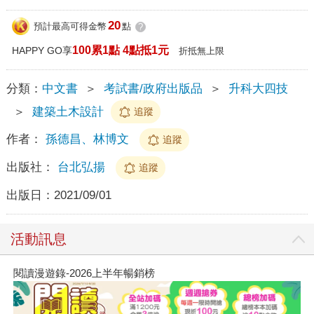
20
預計最高可得金幣
點
?
100累1點 4點抵1元
HAPPY GO享
折抵無上限
分類：
中文書
＞
考試書/政府出版品
＞
升科大四技
＞
建築土木設計
追蹤
作者：
孫德昌、林博文
追蹤
出版社：
台北弘揚
追蹤
出版日：
2021/09/01
活動訊息
閱讀漫遊錄-2026上半年暢銷榜