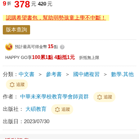
378
9
折
元
420
元
認購希望書包，幫助弱勢孩童上學不中斷！
版本查詢
15
預計最高可得金幣
點
?
100累1點 4點抵1元
HAPPY GO享
折抵無上限
分類：
中文書
＞
參考書
＞
國中總複習
＞
數學.其他
追蹤
作者：
中華未來學校教育學會師資群
追蹤
出版社：
大碩教育
追蹤
出版日：
2023/07/30