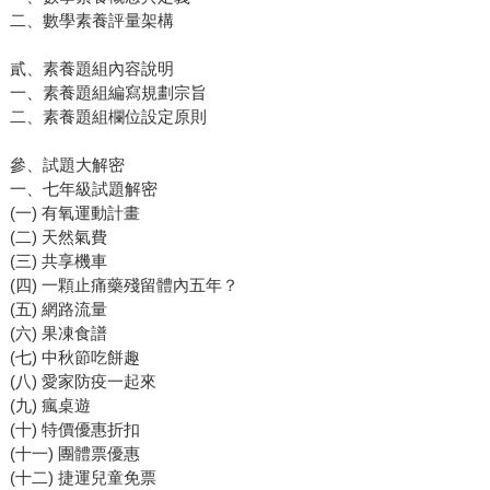
二、數學素養評量架構
貳、素養題組內容說明
一、素養題組編寫規劃宗旨
二、素養題組欄位設定原則
參、試題大解密
一、七年級試題解密
(一) 有氧運動計畫
(二) 天然氣費
(三) 共享機車
(四) 一顆止痛藥殘留體內五年？
(五) 網路流量
(六) 果凍食譜
(七) 中秋節吃餅趣
(八) 愛家防疫一起來
(九) 瘋桌遊
(十) 特價優惠折扣
(十一) 團體票優惠
(十二) 捷運兒童免票