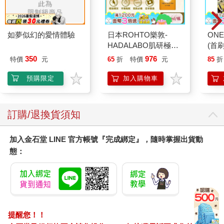
如夢似幻的愛情體驗
日本ROHTO樂敦-
ONE
HADALABO肌研極潤
(首刷
金緻7重玻尿酸高效保
350
976
特價
元
65
折
特價
元
85
折
濕潤澤特濃精華乳液
140ml/金瓶(Premium
預購限定
加入購物車
臉部肌膚護理乳霜,素
顏保養乾肌水凝乳)
訂購/退換貨須知
加入金石堂 LINE 官方帳號『完成綁定』，隨時掌握出貨動
態：
提醒您！！