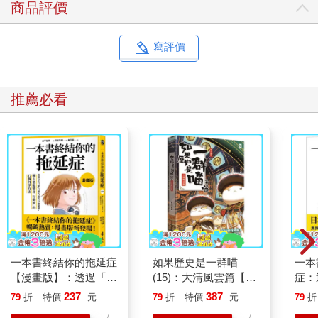
商品評價
寫評價
推薦必看
一本書終結你的拖延症
如果歷史是一群喵
一本
【漫畫版】：透過「小
(15)：大清風雲篇【萌
症：
行動」打開大腦的行動
貓漫畫學歷史】
開大
237
387
79
折
特價
元
79
折
特價
元
79
折
開關，懶人也能變身
人也