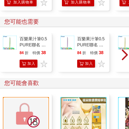
「行動派」的37個科
的3
加入購物車
加入購物車
學方法
您可能也需要
百樂果汁筆0.5
百樂果汁筆0.5
PURE聯名 麝
PURE聯名 葡
香葡萄(限量)
萄(限量)
38
38
84
折
特價
元
84
折
特價
元
加入
加入
購物
購物
車
車
您可能會喜歡