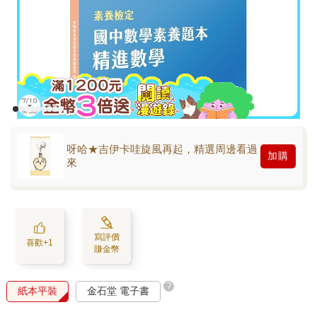
呀哈★吉伊卡哇旋風再起，精選周邊看過
加購
來
寫評價
喜歡+1
賺金幣
?
紙本平裝
金石堂 電子書