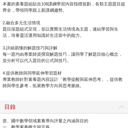
本書的素養題組貼合108課綱學習內容指標規劃，各類主題題目超
齊全，帶領同學跟上新課綱趨勢。
2.融合多元生活情境
題目採題組式呈現，並以實際生活情境為主題，連結學習與生
活，培養靈活運用知識於生活當中的能力。
3.詳細易懂的解題技巧與詳解
每一題均由專業師資撰寫解題技巧，讓同學了解題目核心概念，
並分析可以代入題目的公式與技巧。
4.提供教師與同學延伸學習題材
專業教師針對素養題內容設計「教學提醒與延伸思考」，提供教
師與學生參考，拓展教學方向與思考脈絡。
目錄
壹、國中數學領域素養導向評量之內涵與目的
一、數學素養概念與定義