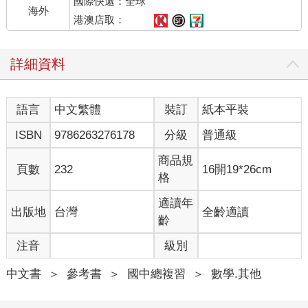
國際快遞：全球
海外
港澳店取：
詳細資料
語言
中文繁體
裝訂
紙本平裝
ISBN
9786263276178
分級
普通級
商品規
頁數
232
16開19*26cm
格
適讀年
出版地
台灣
全齡適讀
齡
注音
級別
中文書
＞
參考書
＞
國中總複習
＞
數學.其他