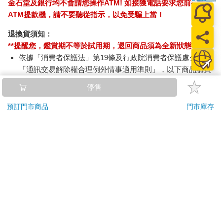
金石堂及銀行均不會請您操作ATM! 如接獲電話要求您前往
ATM提款機，請不要聽從指示，以免受騙上當！
退換貨須知：
**提醒您，鑑賞期不等於試用期，退回商品須為全新狀態**
依據「消費者保護法」第19條及行政院消費者保護處公告之
「通訊交易解除權合理例外情事適用準則」，以下商品購買
後，除商品本身有瑕疵外，將不提供7天的猶豫期：
停售
易於腐敗、保存期限較短或解約時即將逾期。（如：生
鮮食品）
預訂門市商品
門市庫存
依消費者要求所為之客製化給付。（客製化商品）
報紙、期刊或雜誌。（含MOOK、外文雜誌）
經消費者拆封之影音商品或電腦軟體。
非以有形媒介提供之數位內容或一經提供即為完成之線
上服務，經消費者事先同意始提供。（如：電子書、電
子雜誌、下載版軟體、虛擬商品…等）
已拆封之個人衛生用品。（如：內衣褲、刮鬍刀、除毛
刀…等）
若非上列種類商品，均享有到貨7天的猶豫期（含例假