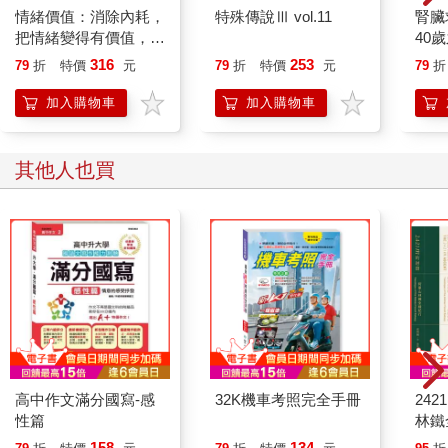
情緒價值：消除內耗，
特殊傳說Ⅲ vol.11
腎臟
把情緒變得有價值，跟
40
誰都能自在相處
就告
316
253
79
折
特價
元
79
折
特價
元
79
折
加入購物車
加入購物車
其他人也買
高中作文滿分國寫-感
32K機車考照完全手冊
24
性篇
林鐵
158
134