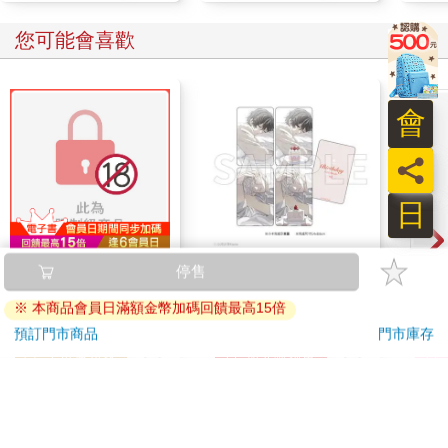
您可能會喜歡
會
員
日
連同慾望澈底吞噬你
16647 Birthday Cake
【電
停售
（全）【特裝版】
小卡組
區 (
※ 本商品會員日滿額金幣加碼回饋最高15倍
580
240
特價
元
特價
元
特價
預訂門市商品
門市庫存
上市通知我
加入購物車
訂購/退換貨須知