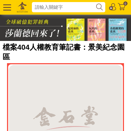
0
檔案404人權教育筆記書：景美紀念園
區