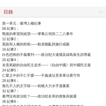
目錄
第一單元：臺灣人權紀事
08 紀事1：
戰後的希望與絕望——軍事占領與二二八事件
12 紀事2：
憲政與人權的桎梏——動員戡亂與施行戒嚴
16 紀事3：
白色恐怖的不義審判——政治犯大逮捕及綠島新生訓導處
20 紀事4：
未竟夙願的自由民主追求——《自由中國》與中國民主黨
24 紀事5：
仁愛之中的不仁不愛——不義遺址景美軍法看守所
28 紀事6：
無孔不入的文字獄——柏楊大力水手漫畫案
32 紀事7：
臺灣沒有政治犯？——政治犯名單的搜集與披露
36 紀事8：