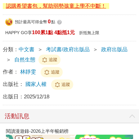
認購希望書包，幫助弱勢孩童上學不中斷！
0
預計最高可得金幣
點
?
100累1點 4點抵1元
HAPPY GO享
折抵無上限
分類：
中文書
＞
考試書/政府出版品
＞
政府出版品
＞
自然生態
追蹤
作者：
林靜雯
追蹤
出版社：
國家人權
追蹤
出版日：
2025/12/18
活動訊息
閱讀漫遊錄-2026上半年暢銷榜