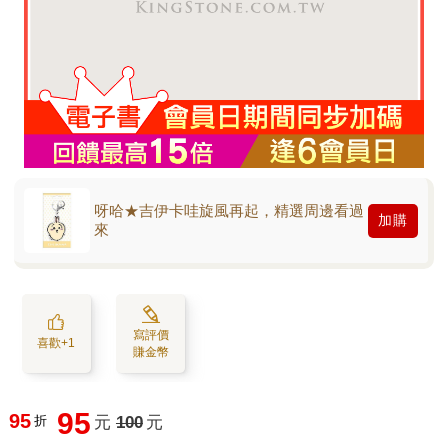
呀哈★吉伊卡哇旋風再起，精選周邊看過
加購
來
寫評價
喜歡+1
賺金幣
95
95
折
元
100
元