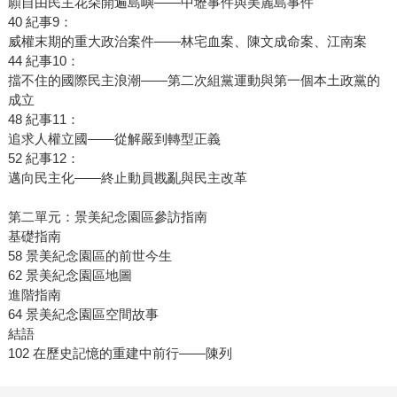
願自由民主花朵開遍島嶼——中壢事件與美麗島事件
40 紀事9：
威權末期的重大政治案件——林宅血案、陳文成命案、江南案
44 紀事10：
擋不住的國際民主浪潮——第二次組黨運動與第一個本土政黨的
成立
48 紀事11：
追求人權立國——從解嚴到轉型正義
52 紀事12：
邁向民主化——終止動員戡亂與民主改革
第二單元：景美紀念園區參訪指南
基礎指南
58 景美紀念園區的前世今生
62 景美紀念園區地圖
進階指南
64 景美紀念園區空間故事
結語
102 在歷史記憶的重建中前行——陳列