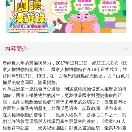
內容簡介
歷經近六年的籌備與努力，2017年12月13日，總統正式公布《國
家人權博物館組織法》，國家人權博物館在2018年正式成立，並
於同年5月17日、18日，在「白色恐怖綠島紀念園區」與「白色恐
怖景美紀念園區」隆重揭牌。
作為亞洲第一座結合歷史遺址、闡述威權統治侵害人權歷史的博
物館，國家人權博物館的誕生，更象徵著國家對歷史傷痕的正
視，以此回應政治受難者前輩們多年來的殷切期盼，促進臺灣社
會面對人權受害的歷史，共同反思過去、記取教訓、邁向未來。
在人權博物館的使命中，「推廣人權教育」是核心工作之一。我
們期許讓教育現場與人權議題產生更緊密的連結，《檔案404 人
權教育筆記書——景美紀念園區》以圖文書的面貌，彙集12則臺