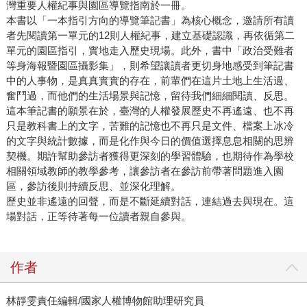
灣重要人權紀事與園區導覽指南於一冊。
本書以「一本指引方向的導覽筆記書」為核心概念，邀請所有讀
者先閱讀第一單元的12則人權紀事，建立基礎認識，再依循第二
單元的園區指引，實地走入歷史現場。此外，書中「政治受難者
等身海報暨園區攝影集」，則希望讓讀者更切身地感受到筆記書
中的人事物，是真真實實的存在，前輩們在這片土地上生活過、
奮鬥過，而他們的生活場景與記憶，留待我們細細閱讀、反思。
這本筆記書的願景在於，臺灣的人權發展歷史不再遙遠、也不再
只是教科書上的文字，苦難的記憶也不再只是文件、檔案上冰冷
的文字與統計數據，而是化作與今日的價值選擇息息相關的思辨
契機。期許幫助參訪者獲得更深刻的學習體驗，也期待作為學校
相關領域教師的教學參考，讓參訪者在參訪前帶著問題進入園
區，參訪後則持續反思、並深化理解。
歷史並非遙遠的回聲，而是不斷延續對話，連結過去與現在。這
場對話，正等待著每一位讀者親自參與。
作者
林靜雯責任編輯/國家人權博物館助理研究員