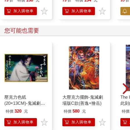
79
折
特價
元
79
折
特價
元
95
折
加入購物車
加入購物車
您可能也需要
壓克力色紙
大壓克力擺飾-鬼滅劇
The 
(20×13CM)-鬼滅劇場
場版C款(善逸+獪岳)
此刻
版C款(蟲柱)
320
580
特價
元
特價
元
特價
加入購物車
加入購物車