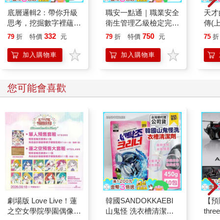
底層邏輯2：帶你升級
職安一點通｜職業安全
天才
思考，挖掘數字裡蘊含
衛生管理乙級檢定完勝
傳(
的商業寶藏
攻略｜2026版(套書)
332
750
79
折
特價
元
79
折
特價
元
75
折
加入購物車
加入購物車
您可能會喜歡
劇場版 Love Live！蓮
韓國SANDOKKAEBI
【預
之空女學院學園偶像俱
山鬼怪 洗衣槽清潔劑
thr