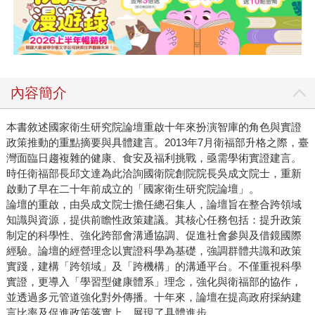
內容簡介
本書敘述國家衛生研究院論壇重啟十年來扮演智庫的角色與實證
政策推動的重點摘要與具體建言。2013年7月衛福部升格之際，臺
灣面臨日趨複雜的健康、食安及福利挑戰，亟需學術實證建言。
時任衛福部長邱文達為此洽詢國衛院創院院長吳成文院士，重新
啟動了早在二十年前成立的「國家衛生研究院論壇」。
論壇的重啟，由吳成文院士擔任總召集人，論壇旨在整合跨領域
知識與資源，提供前瞻性政策建議。其核心任務包括：提升政策
制定的科學性、強化跨部會溝通協調、促進社會參與及借鏡國際
經驗。論壇的經營理念以實證科學為基礎，強調群體共識和政策
實踐，建構「跨領域」及「跨機構」的溝通平台。不僅重視科學
實證，更導入「學習型健康體系」理念，強化與衛福部的協作，
並透過多元管道強化對外傳播。十年來，論壇在提高政府採納建
言比率及促進政策落實上，展現了具體進步。