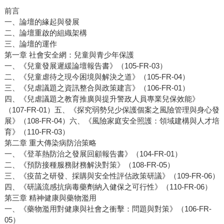
前言
一、論壇的緣起與發展
二、論壇重啟的組織架構
三、論壇的運作
第一章 社會安全網：兒童與青少年保護
一、《兒童發展遲緩論壇報告書》（105-FR-03）
二、《兒童虐待之現今困境與解決之道》（105-FR-04）
三、《兒虐議題之資訊整合與政策建言》（106-FR-01）
四、《兒虐議題之教育推廣與提升警政人員專業兒保效能》
（107-FR-01）五、《探究弱勢兒少保護個案之風險管理與身心發
展》（108-FR-04）六、《風險家庭安全照護：領域建構與人才培
育》（110-FR-03）
第二章 重大傳染病防治策略
一、《登革熱防治之發展回顧報告書》（104-FR-01）
二、《預防接種服務財務解決對策》（108-FR-05）
三、《疫苗之研發、採購與安全性評估政策研議》（109-FR-06）
四、《研議流感抗病毒藥劑納入健保之可行性》（110-FR-06）
第三章 精神健康與藥物濫用
一、《藥物濫用對健康與社會之衝擊：問題與對策》（106-FR-
05）