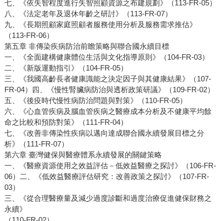
七、《依失智程度進行失智照顧資源之布建規劃》（113-FR-05）
八、《法定老年及退休年齡之研討》（113-FR-07）
九、《長期照顧家庭照顧者服務使用分析及服務需求推估》
（113-FR-06）
第五章 非傳染疾病防治前瞻策略與聯合國永續目標
一、《全面建構健康體位生活與文化指導原則》（104-FR-03）
二、《新版運動指引》（104-FR-05）
三、《我國高齡長者健康識能之決定因子與其健康結果》（107-
FR-04）四、《慢性腎臟病防治與透析政策研議》（109-FR-02）
五、《後疫時代慢性病防治問題與對策》（110-FR-05）
六、《心血管疾病及腦血管疾病之醫療成本分析及不健康平均餘
命之比較和預防對策》（111-FR-04）
七、《改善非傳染性疾病以邁向達成聯合國永續發展目標之分
析》（111-FR-07）
第六章 臺灣健保與醫療體系永續發展的關鍵策略
一、《醫療資源使用之效益評估－低效益醫療之探討》（106-FR-
06）二、《低效益醫療評估研究：改善政策之探討》（107-FR-
03）
三、《從合理醫療量及減少過度診斷和過度治療促進健保財務之
永續》
（110-FR-02）