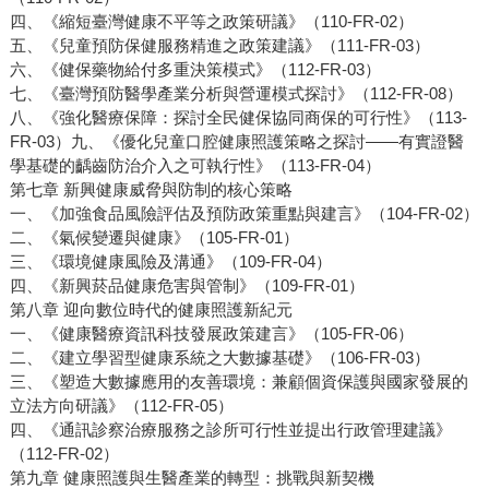
四、《縮短臺灣健康不平等之政策研議》（110-FR-02）
五、《兒童預防保健服務精進之政策建議》（111-FR-03）
六、《健保藥物給付多重決策模式》（112-FR-03）
七、《臺灣預防醫學產業分析與營運模式探討》（112-FR-08）
八、《強化醫療保障：探討全民健保協同商保的可行性》（113-
FR-03）九、《優化兒童口腔健康照護策略之探討——有實證醫
學基礎的齲齒防治介入之可執行性》（113-FR-04）
第七章 新興健康威脅與防制的核心策略
一、《加強食品風險評估及預防政策重點與建言》（104-FR-02）
二、《氣候變遷與健康》（105-FR-01）
三、《環境健康風險及溝通》（109-FR-04）
四、《新興菸品健康危害與管制》（109-FR-01）
第八章 迎向數位時代的健康照護新紀元
一、《健康醫療資訊科技發展政策建言》（105-FR-06）
二、《建立學習型健康系統之大數據基礎》（106-FR-03）
三、《塑造大數據應用的友善環境：兼顧個資保護與國家發展的
立法方向研議》（112-FR-05）
四、《通訊診察治療服務之診所可行性並提出行政管理建議》
（112-FR-02）
第九章 健康照護與生醫產業的轉型：挑戰與新契機