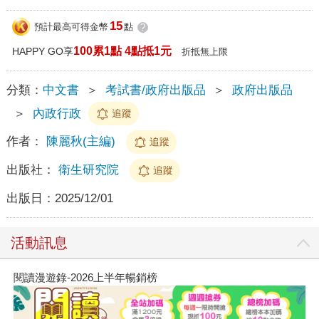
15
預計最高可得金幣
點
?
100累1點 4點抵1元
HAPPY GO享
折抵無上限
分類：
中文書
＞
考試書/政府出版品
＞
政府出版品
＞
內政行政
追蹤
作者：
陳麗秋(主編)
追蹤
出版社：
衛生研究院
追蹤
出版日：
2025/12/01
活動訊息
閱讀漫遊錄-2026上半年暢銷榜