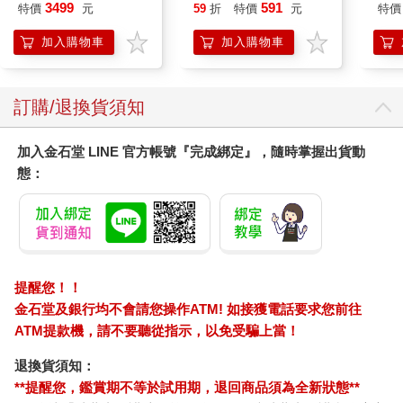
樂部 Bloom Garden
450公克-10包組
VA 
3499
591
特價
元
59
折
特價
元
特價
Party蓮之空預售大套
阿斯拉
組
SIR
加入購物車
加入購物車
訂購/退換貨須知
加入金石堂 LINE 官方帳號『完成綁定』，隨時掌握出貨動
態：
提醒您！！
金石堂及銀行均不會請您操作ATM! 如接獲電話要求您前往
ATM提款機，請不要聽從指示，以免受騙上當！
退換貨須知：
**提醒您，鑑賞期不等於試用期，退回商品須為全新狀態**