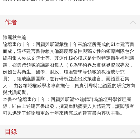
作者
陳麗秋主編
論壇重啟十年：回顧與展望彙整十年來論壇所完成的61本建言書
而成，這些建言書仰賴具備高度專業性與獨立性的領導團隊包含
總召集人吳成文院士等。其運作核心模式是針對特定衛生福利議
題，召集跨領域的議題召集人（多為學術界及實務界資深專家，
例如公共衛生、醫學、財政、環境醫學等領域的教授或研究
員），組成議題團隊，進行研析並產出政策建言。而議題召集
人： 由各領域權威學者專家擔任，負責引導特定議題的研究方向
與共識凝聚。
本書<<論壇重啟十年：回顧與展望>>編輯群為論壇科學管理團
隊，即由上述建言書出發，撰寫重點摘要與具體建言，讓閱讀者
可以迅速了解論壇重啟十年來所完成的建言書內容與主張。
目錄