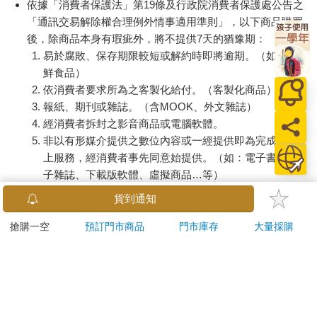
依據「消費者保護法」第19條及行政院消費者保護處公告之
「通訊交易解除權合理例外情事適用準則」，以下商品購買
後，除商品本身有瑕疵外，將不提供7天的猶豫期：
易於腐敗、保存期限較短或解約時即將逾期。（如：生
鮮食品）
依消費者要求所為之客製化給付。（客製化商品）
報紙、期刊或雜誌。（含MOOK、外文雜誌）
經消費者拆封之影音商品或電腦軟體。
非以有形媒介提供之數位內容或一經提供即為完成之線
上服務，經消費者事先同意始提供。（如：電子書、電
子雜誌、下載版軟體、虛擬商品…等）
已拆封之個人衛生用品。（如：內衣褲、刮鬍刀、除毛
貨到通知
刀…等）
若非上列種類商品，均享有到貨7天的猶豫期（含例假
搶購一空
預訂門市商品
門市庫存
大量採購
日）。
辦理退換貨時，商品（組合商品恕無法接受單獨退貨）必須
是您收到商品時的原始狀態（包含商品本體、配件、贈品、
保證書、所有附隨資料文件及原廠內外包裝…等），請勿直
接使用原廠包裝寄送，或於原廠包裝上黏貼紙張或書寫文