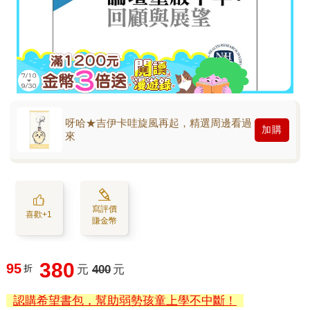
呀哈★吉伊卡哇旋風再起，精選周邊看過
加購
來
寫評價
喜歡+1
賺金幣
380
95
折
元
400
元
認購希望書包，幫助弱勢孩童上學不中斷！