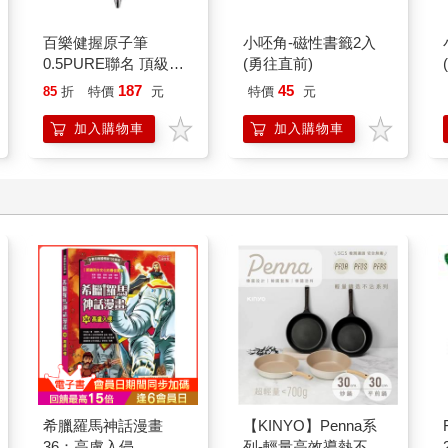
百樂健握原子筆
小呸角-磁性書籤2入
0.5PURE聯名 頂級白
(勇往直前)
桃(限量)
187
45
85
折
特價
元
特價
元
加入購物車
加入購物車
希臘羅馬神話漫畫
【KINYO】Penna系
36：高盧入侵
列-輕量高效導熱不沾