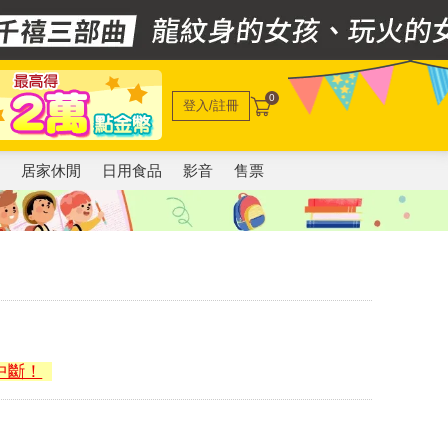
0
登入/註冊
電
居家休閒
日用食品
影音
售票
中斷！