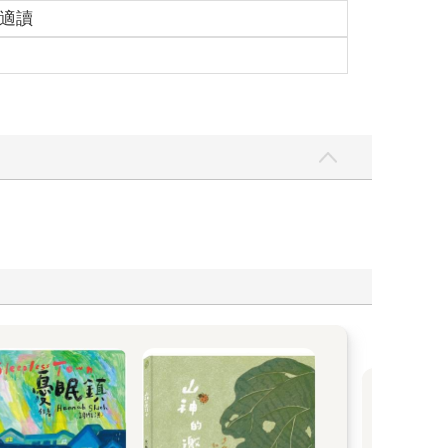
歲適讀
故