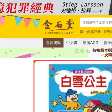
國中自修評量
東野
唯紅花綻放
奧德賽
會員獎勵
中文書
動漫ACG
親子