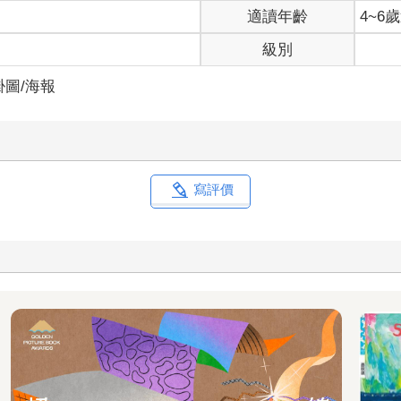
適讀年齡
4~6
級別
掛圖/海報
寫評價