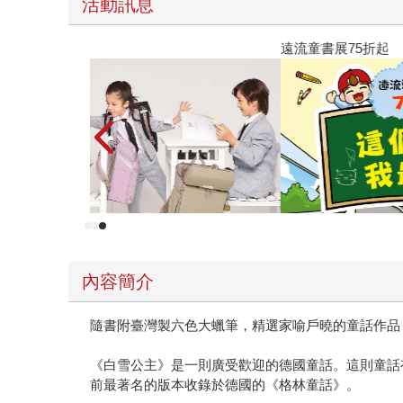
活動訊息
遠流童書展75折起
內容簡介
隨書附臺灣製六色大蠟筆，精選家喻戶曉的童話作品
《白雪公主》是一則廣受歡迎的德國童話。這則童話
前最著名的版本收錄於德國的《格林童話》。