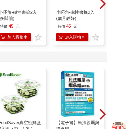
小呸角-磁性書籤2入
小呸角-磁性書籤2入
小呸角
(多閱讀)
(歲月靜好)
(好日子
45
45
45
特價
元
特價
元
特價
加入購物車
加入購物車
加
FoodSaver真空密鮮盒
【電子書】民法親屬與
ONE 
2入組（中－1.2L）
繼承編
(首刷限定