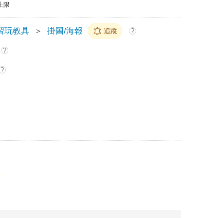
上限
習玩教具
＞
掛圖/海報
追蹤
?
?
?