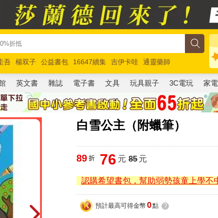
圭吾
楊双子
公益書包
16647續集
吉伊卡哇
通靈藥師
路邊攤新作
馬斯克
玩具總動員5
超慢跑
館
英文書
雜誌
電子書
文具
玩具親子
3C電玩
家
白雪公主（附蠟筆）
76
89
折
元
85
元
認購希望書包，幫助弱勢孩童上學不
0
預計最高可得金幣
點
?