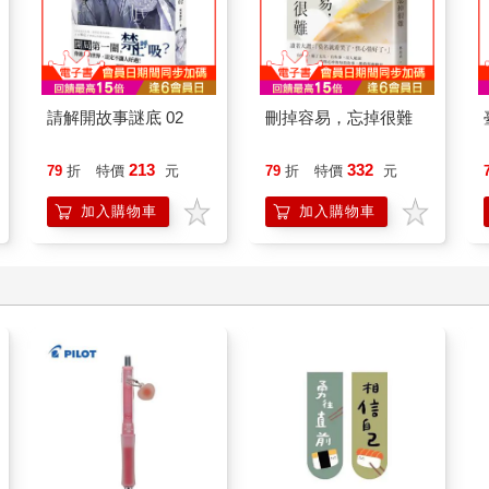
請解開故事謎底 02
刪掉容易，忘掉很難
213
332
79
折
特價
元
79
折
特價
元
加入購物車
加入購物車