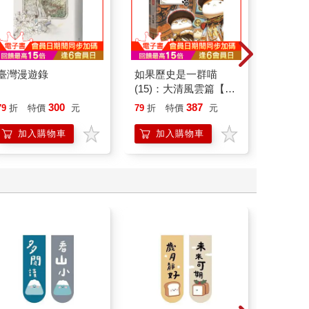
臺灣漫遊錄
如果歷史是一群喵
特殊傳說Ⅲ
(15)：大清風雲篇【萌
貓漫畫學歷史】
300
387
79
折
特價
元
79
折
特價
元
79
折
加入購物車
加入購物車
加