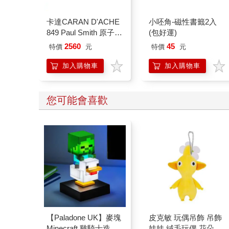
卡達CARAN D'ACHE
小呸角-磁性書籤2入
849 Paul Smith 原子筆
(包好運)
ED.5 條紋銀
2560
45
特價
元
特價
元
加入購物車
加入購物車
您可能會喜歡
【Paladone UK】麥塊
皮克敏 玩偶吊飾 吊飾
Minecraft 雞騎士造型
娃娃 絨毛玩偶 花朵 葉