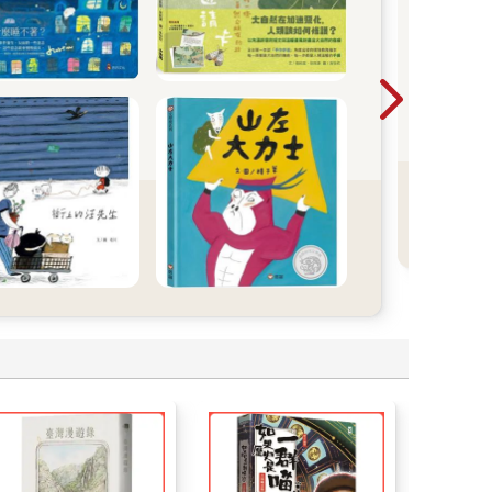
📍
79
到我
好好
潮