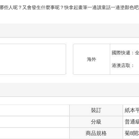
哪些人呢？又會發生什麼事呢？快拿起畫筆一邊讀童話一邊塗顏色吧
國際快遞：
海外
港澳店取：
裝訂
紙本
分級
普通
商品規格
菊8開2