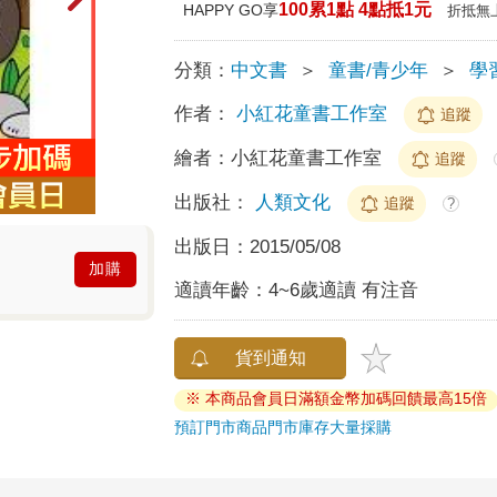
100累1點 4點抵1元
HAPPY GO享
折抵無
分類：
中文書
＞
童書/青少年
＞
學
作者：
小紅花童書工作室
追蹤
繪者：
小紅花童書工作室
追蹤
出版社：
人類文化
追蹤
?
出版日：
2015/05/08
加購
適讀年齡：
4~6歲適讀 有注音
貨到通知
※ 本商品會員日滿額金幣加碼回饋最高15倍
預訂門市商品
門市庫存
大量採購