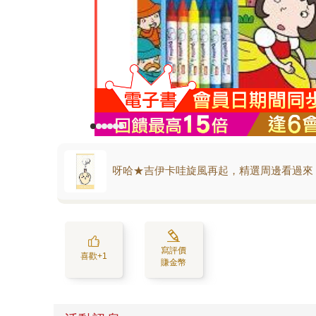
呀哈★吉伊卡哇旋風再起，精選周邊看過來
寫評價
喜歡+1
賺金幣