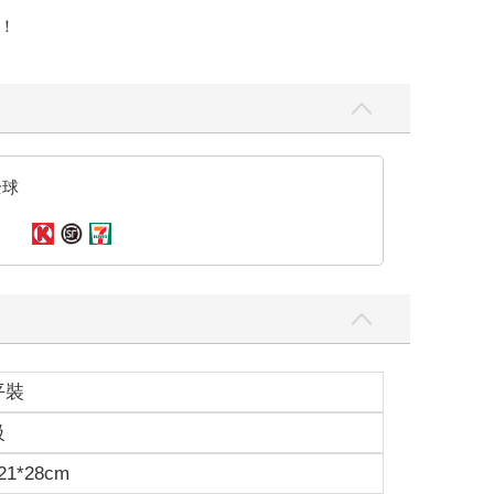
！
全球
平裝
級
1*28cm