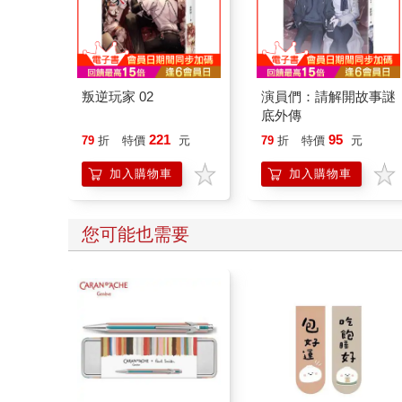
叛逆玩家 02
演員們：請解開故事謎
底外傳
221
95
79
折
特價
元
79
折
特價
元
加入購物車
加入購物車
您可能也需要