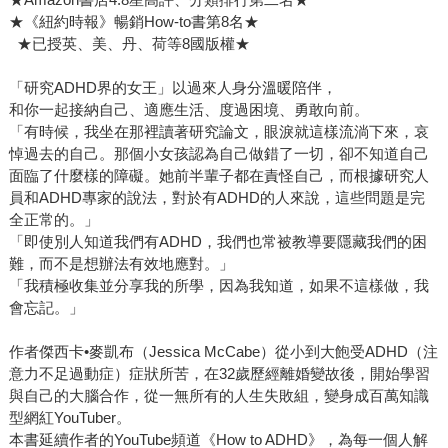
★《紐約時報》暢銷How-to書第8名★
★已授英、美、丹、荷等8國版權★
「研究ADHD界的女王」以過來人身分溫暖陪伴，
和你一起接納自己、適應生活、度過困境、勇敢向前。
「有時候，我坐在那裡讀著研究論文，眼淚就這樣流淌下來，哀
悼過去的自己。那個小女孩認為自己做錯了一切，卻不知道自己
面臨了什麼樣的障礙。她前半輩子都在責怪自己，而根據研究人
員和ADHD專家的說法，對於有ADHD的人來說，這些問題是完
全正常的。」
「即使別人知道我們有ADHD，我們也常被教導要隱藏我們的困
難，而不是想辦法有效地應對。」
「我積極收集並分享我的所學，因為我知道，如果不這樣做，我
會忘記。」
作者傑西卡•麥凱布（Jessica McCabe）從小到大飽受ADHD（注
意力不足過動症）症狀所苦，在32歲歷經離婚變故後，開始學習
與自己的大腦合作，從一無所有的人生失敗組，變身成百萬知識
型網紅YouTuber。
本書延續作者的YouTube頻道《How to ADHD》，為每一個人解