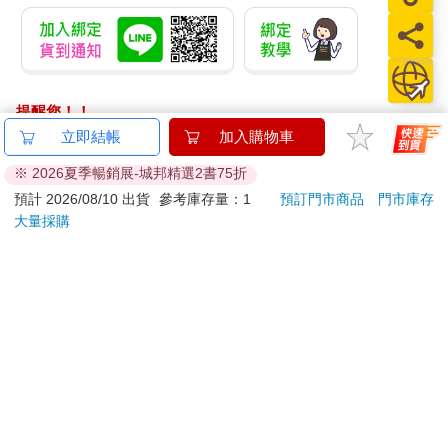
提醒您！！
金石堂及銀行均不會請您操作ATM! 如接獲電話要求您前往
立即結帳
加入購物車
ATM提款機，請不要聽從指示，以免受騙上當！
※ 2026夏季暢銷展-城邦精選2書75折
退換貨須知：
預計 2026/08/10 出貨
參考庫存量：1
預訂門市商品
門市庫存
大量採購
**提醒您，鑑賞期不等於試用期，退回商品須為全新狀態**
依據「消費者保護法」第19條及行政院消費者保護處公告之
「通訊交易解除權合理例外情事適用準則」，以下商品購買
後，除商品本身有瑕疵外，將不提供7天的猶豫期：
易於腐敗、保存期限較短或解約時即將逾期。（如：生
鮮食品）
依消費者要求所為之客製化給付。（客製化商品）
報紙、期刊或雜誌。（含MOOK、外文雜誌）
經消費者拆封之影音商品或電腦軟體。
非以有形媒介提供之數位內容或一經提供即為完成之線