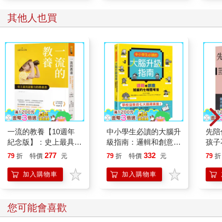
其他人也買
一流的教養【10週年
中小學生必讀的大腦升
先陪
紀念版】：史上最具說
級指南：邏輯和創意加
孩子
服力的教養書
乘的七種思考法
不停
277
332
79
折
特價
元
79
折
特價
元
79
折
心理
27
加入購物車
加入購物車
您可能會喜歡