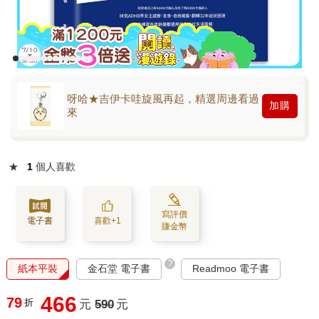
呀哈★吉伊卡哇旋風再起，精選周邊看過
加購
來
★
1
個人喜歡
寫評價
電子書
喜歡+1
賺金幣
?
紙本平裝
金石堂 電子書
Readmoo 電子書
466
79
折
元
590
元