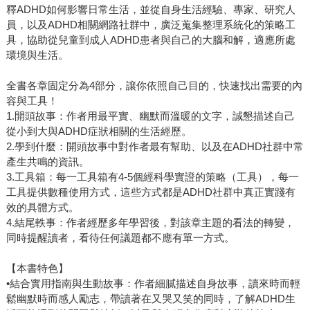
釋ADHD如何影響日常生活，並從自身生活經驗、專家、研究人
員，以及ADHD相關網路社群中，廣泛蒐集整理系統化的策略工
具，協助從兒童到成人ADHD患者與自己的大腦和解，適應所處
環境與生活。
全書各章固定分為4部分，讓你依照自己目的，快速找出需要的內
容與工具！
1.開頭故事：作者用最平實、幽默而溫暖的文字，誠懇描述自己
從小到大與ADHD症狀相關的生活經歷。
2.學到什麼：開頭故事中對作者最有幫助、以及在ADHD社群中常
產生共鳴的資訊。
3.工具箱：每一工具箱有4-5個經科學實證的策略（工具），每一
工具提供數種使用方式，這些方式都是ADHD社群中真正實踐有
效的具體方式。
4.結尾軼事：作者經歷多年學習後，對該章主題的看法的轉變，
同時提醒讀者，看待任何議題都不應有單一方式。
【本書特色】
•結合實用指南與生動故事：作者細膩描述自身故事，讀來時而輕
鬆幽默時而感人勵志，帶讀著在又哭又笑的同時，了解ADHD生