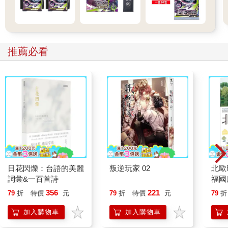
推薦必看
日花閃爍：台語的美麗
叛逆玩家 02
北歐
詞彙&一百首詩
福國
356
221
79
折
特價
元
79
折
特價
元
79
折
加入購物車
加入購物車