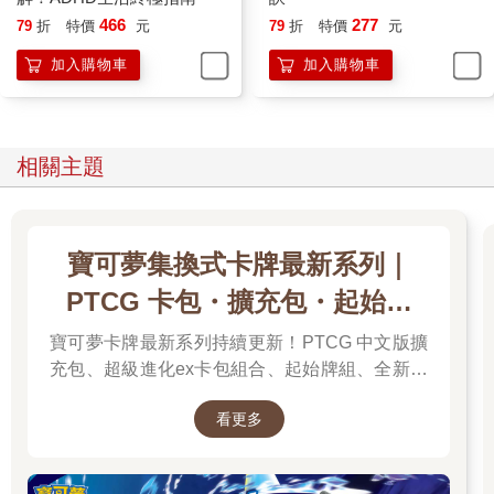
466
277
79
折
特價
元
79
折
特價
元
加入購物車
加入購物車
相關主題
寶可夢集換式卡牌最新系列｜
PTCG 卡包・擴充包・起始牌
組．最新卡牌＆組合一次看
寶可夢卡牌最新系列持續更新！PTCG 中文版擴
充包、超級進化ex卡包組合、起始牌組、全新周
邊一次彙整，新彈上市不漏接，快速找到你要的
看更多
寶可夢卡牌！