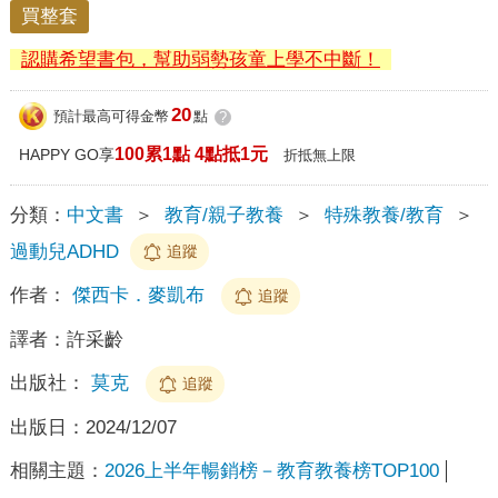
買整套
認購希望書包，幫助弱勢孩童上學不中斷！
20
預計最高可得金幣
點
?
100累1點 4點抵1元
HAPPY GO享
折抵無上限
分類：
中文書
＞
教育/親子教養
＞
特殊教養/教育
＞
過動兒ADHD
追蹤
作者：
傑西卡．麥凱布
追蹤
譯者：
許采齡
出版社：
莫克
追蹤
出版日：
2024/12/07
相關主題：
2026上半年暢銷榜－教育教養榜TOP100