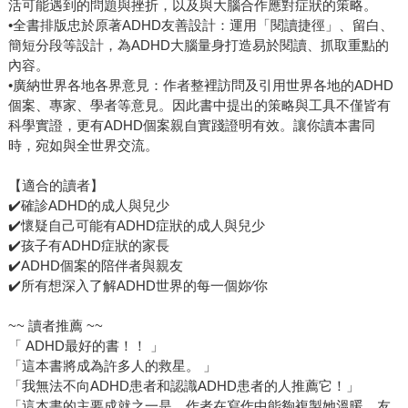
活可能遇到的問題與挫折，以及與大腦合作應對症狀的策略。
•全書排版忠於原著ADHD友善設計：運用「閱讀捷徑」、留白、
簡短分段等設計，為ADHD大腦量身打造易於閱讀、抓取重點的
內容。
•廣納世界各地各界意見：作者整裡訪問及引用世界各地的ADHD
個案、專家、學者等意見。因此書中提出的策略與工具不僅皆有
科學實證，更有ADHD個案親自實踐證明有效。讓你讀本書同
時，宛如與全世界交流。
【適合的讀者】
✔️確診ADHD的成人與兒少
✔️懷疑自己可能有ADHD症狀的成人與兒少
✔️孩子有ADHD症狀的家長
✔️ADHD個案的陪伴者與親友
✔️所有想深入了解ADHD世界的每一個妳∕你
~~ 讀者推薦 ~~
「 ADHD最好的書！！ 」
「這本書將成為許多人的救星。 」
「我無法不向ADHD患者和認識ADHD患者的人推薦它！」
「這本書的主要成就之一是，作者在寫作中能夠複製她溫暖、友