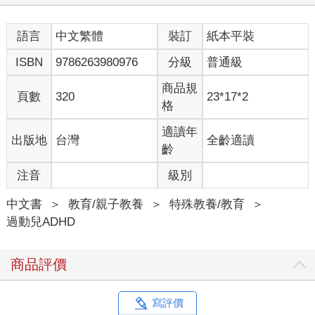
語言
中文繁體
裝訂
紙本平裝
ISBN
9786263980976
分級
普通級
商品規
頁數
320
23*17*2
格
適讀年
出版地
台灣
全齡適讀
齡
注音
級別
中文書
＞
教育/親子教養
＞
特殊教養/教育
＞
過動兒ADHD
商品評價
寫評價