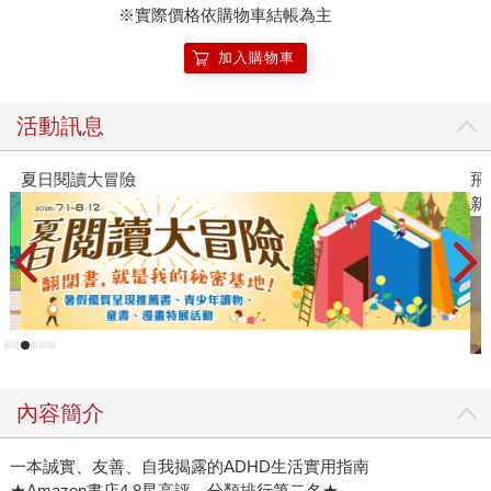
※實際價格依購物車結帳為主
加入購物車
活動訊息
夏日閱讀大冒險
飛
新
內容簡介
一本誠實、友善、自我揭露的ADHD生活實用指南
★Amazon書店4.8星高評、分類排行第二名★