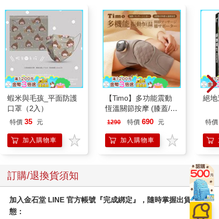
蝦米與毛孩_平面防護
【Timo】多功能震動
絕地
口罩（2入）
恆溫關節按摩 (膝蓋/
肩/手肘通用) 無線充電
35
690
特價
元
特價
元
特價
1290
加熱護膝 智能震動護
膝熱敷 【單入組】
加入購物車
加入購物車
訂購/退換貨須知
加入金石堂 LINE 官方帳號『完成綁定』，隨時掌握出貨動
態：