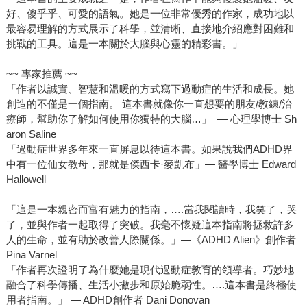
好、傻乎乎、可愛的語氣。她是一位非常優秀的作家，成功地以
最容易理解的方式展示了科學，並清晰、直接地介紹應對困難和
挑戰的工具。這是一本關於大腦與心靈的精彩書。」
~~ 專家推薦 ~~
「作者以誠實、智慧和溫暖的方式寫下過動症的生活和成長。她
創造的不僅是一個指南。 這本書就像你一直想要的朋友/教練/治
療師，幫助你了解如何使用你獨特的大腦…」 — 心理學博士 Sh
aron Saline
「過動症世界多年來一直屏息以待這本書。如果說我們ADHD界
中有一位仙女教母，那就是傑西卡·麥凱布」— 醫學博士 Edward
Hallowell
「這是一本親密而富有魅力的指南，….當我閱讀時，我笑了，哭
了，並與作者一起取得了突破。我毫不懷疑這本指南將拯救許多
人的生命，並有助於改善人際關係。」—《ADHD Alien》創作者
Pina Varnel
「作者再次證明了為什麼她是現代過動症教育的領導者。巧妙地
融合了科學傳播、生活小撇步和原始脆弱性。….這本書是終極使
用者指南。」 — ADHD創作者 Dani Donovan