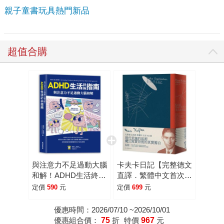
親子童書玩具熱門新品
超值合購
與注意力不足過動大腦
卡夫卡日記【完整德文
和解！ADHD生活終極
直譯．繁體中文首次出
指南
版】
定價
590
元
定價
699
元
優惠時間：2026/07/10 ~2026/10/01
優惠組合價：
75
折
特價
967
元