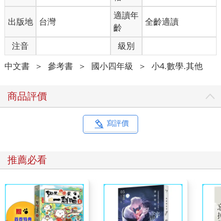
適讀年
出版地
台灣
全齡適讀
齡
注音
級別
中文書
＞
參考書
＞
國小四年級
＞
小4.數學.其他
商品評價
寫評價
推薦必看