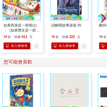
如果西遊是一群喵(1)
請解開故事謎底 05
刪掉
：《如果歷史是一群
喵》作者最新力作，附
411
221
79
折
特價
元
79
折
特價
元
79
折
【首卷特典】拉頁
加入購物車
加入購物車
您可能會喜歡