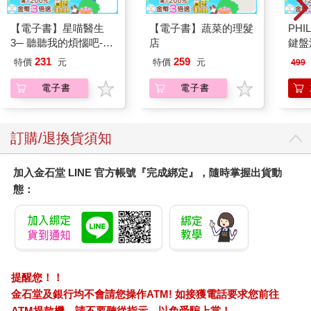
【電子書】星喵醫生
【電子書】蔬菜的理髮
PHI
3─ 聽聽我的煩惱吧-實
店
鍵盤滑
現自我
231
259
特價
元
特價
元
499
電子書
電子書
訂購/退換貨須知
加入金石堂 LINE 官方帳號『完成綁定』，隨時掌握出貨動
態：
提醒您！！
金石堂及銀行均不會請您操作ATM! 如接獲電話要求您前往
ATM提款機，請不要聽從指示，以免受騙上當！