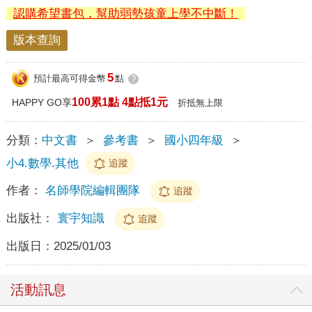
認購希望書包，幫助弱勢孩童上學不中斷！
版本查詢
5
預計最高可得金幣
點
?
100累1點 4點抵1元
HAPPY GO享
折抵無上限
分類：
中文書
＞
參考書
＞
國小四年級
＞
小4.數學.其他
追蹤
作者：
名師學院編輯團隊
追蹤
出版社：
寰宇知識
追蹤
出版日：
2025/01/03
活動訊息