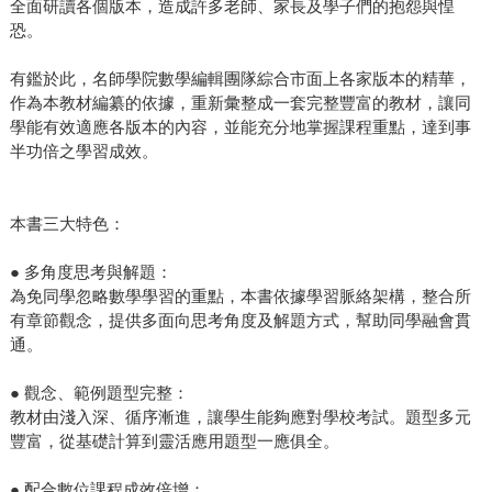
全面研讀各個版本，造成許多老師、家長及學子們的抱怨與惶
恐。
有鑑於此，名師學院數學編輯團隊綜合市面上各家版本的精華，
作為本教材編纂的依據，重新彙整成一套完整豐富的教材，讓同
學能有效適應各版本的內容，並能充分地掌握課程重點，達到事
半功倍之學習成效。
本書三大特色：
● 多角度思考與解題：
為免同學忽略數學學習的重點，本書依據學習脈絡架構，整合所
有章節觀念，提供多面向思考角度及解題方式，幫助同學融會貫
通。
● 觀念、範例題型完整：
教材由淺入深、循序漸進，讓學生能夠應對學校考試。題型多元
豐富，從基礎計算到靈活應用題型一應俱全。
● 配合數位課程成效倍增：