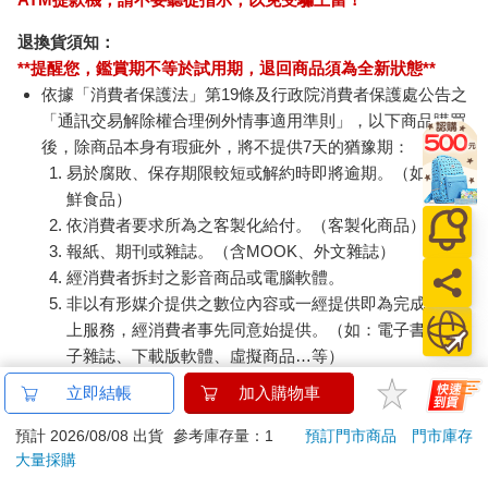
退換貨須知：
**提醒您，鑑賞期不等於試用期，退回商品須為全新狀態**
依據「消費者保護法」第19條及行政院消費者保護處公告之
「通訊交易解除權合理例外情事適用準則」，以下商品購買
後，除商品本身有瑕疵外，將不提供7天的猶豫期：
易於腐敗、保存期限較短或解約時即將逾期。（如：生
鮮食品）
依消費者要求所為之客製化給付。（客製化商品）
報紙、期刊或雜誌。（含MOOK、外文雜誌）
經消費者拆封之影音商品或電腦軟體。
非以有形媒介提供之數位內容或一經提供即為完成之線
上服務，經消費者事先同意始提供。（如：電子書、電
子雜誌、下載版軟體、虛擬商品…等）
已拆封之個人衛生用品。（如：內衣褲、刮鬍刀、除毛
立即結帳
加入購物車
刀…等）
若非上列種類商品，均享有到貨7天的猶豫期（含例假
預計 2026/08/08 出貨
參考庫存量：1
預訂門市商品
門市庫存
大量採購
日）。
辦理退換貨時，商品（組合商品恕無法接受單獨退貨）必須