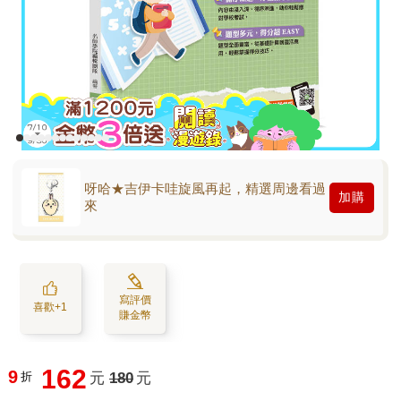
呀哈★吉伊卡哇旋風再起，精選周邊看過
加購
來
寫評價
喜歡+1
賺金幣
162
9
折
元
180
元