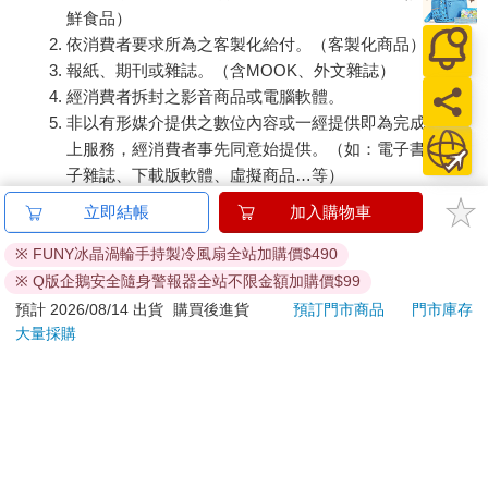
鮮食品）
依消費者要求所為之客製化給付。（客製化商品）
報紙、期刊或雜誌。（含MOOK、外文雜誌）
經消費者拆封之影音商品或電腦軟體。
非以有形媒介提供之數位內容或一經提供即為完成之線
上服務，經消費者事先同意始提供。（如：電子書、電
子雜誌、下載版軟體、虛擬商品…等）
已拆封之個人衛生用品。（如：內衣褲、刮鬍刀、除毛
立即結帳
加入購物車
刀…等）
若非上列種類商品，均享有到貨7天的猶豫期（含例假
※ FUNY冰晶渦輪手持製冷風扇全站加購價$490
日）。
※ Q版企鵝安全隨身警報器全站不限金額加購價$99
辦理退換貨時，商品（組合商品恕無法接受單獨退貨）必須
預計 2026/08/14 出貨
購買後進貨
預訂門市商品
門市庫存
是您收到商品時的原始狀態（包含商品本體、配件、贈品、
大量採購
保證書、所有附隨資料文件及原廠內外包裝…等），請勿直
接使用原廠包裝寄送，或於原廠包裝上黏貼紙張或書寫文
字。
退回商品若無法回復原狀，將請您負擔回復原狀所需費用，
嚴重時將影響您的退貨權益。