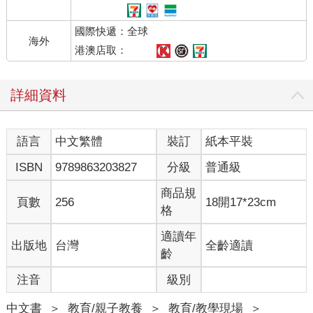
國際快遞：全球
海外
港澳店取：
詳細資料
語言
中文繁體
裝訂
紙本平裝
ISBN
9789863203827
分級
普通級
商品規
頁數
256
18開17*23cm
格
適讀年
出版地
台灣
全齡適讀
齡
注音
級別
中文書
＞
教育/親子教養
＞
教育/教學現場
＞