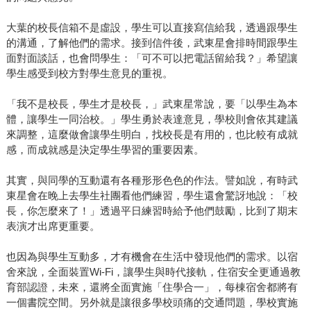
大葉的校長信箱不是虛設，學生可以直接寫信給我，透過跟學生
的溝通，了解他們的需求。接到信件後，武東星會排時間跟學生
面對面談話，也會問學生：「可不可以把電話留給我？」希望讓
學生感受到校方對學生意見的重視。
「我不是校長，學生才是校長，」武東星常說，要「以學生為本
體，讓學生一同治校。」學生勇於表達意見，學校則會依其建議
來調整，這麼做會讓學生明白，找校長是有用的，也比較有成就
感，而成就感是決定學生學習的重要因素。
其實，與同學的互動還有各種形形色色的作法。譬如說，有時武
東星會在晚上去學生社團看他們練習，學生還會驚訝地說：「校
長，你怎麼來了！」透過平日練習時給予他們鼓勵，比到了期末
表演才出席更重要。
也因為與學生互動多，才有機會在生活中發現他們的需求。以宿
舍來說，全面裝置Wi-Fi，讓學生與時代接軌，住宿安全更通過教
育部認證，未來，還將全面實施「住學合一」，每棟宿舍都將有
一個書院空間。另外就是讓很多學校頭痛的交通問題，學校實施