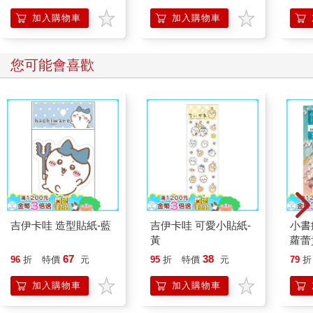
加入購物車
加入購物車
您可能會喜歡
吉伊卡哇 造型貼紙-藍
吉伊卡哇 可愛小貼紙-
小書
黃
蘿蕾
67
38
96
折
特價
元
95
折
特價
元
79
折
加入購物車
加入購物車