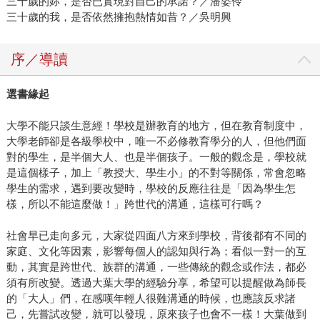
三十歲的妳，是否已實現對自己的承諾？／潘姿伶
三十歲的我，是否依然擁抱熱情如昔？／吳明興
序／導讀
選書緣起
大學不能只談生意經！學校是辦教育的地方，但在教育制度中，
大學老師卻是各級學校中，唯一不必修教育學分的人，但他們面
對的學生，是半個大人、也是半個孩子。一般的觀念是，學校就
是這個樣子，加上「教授大、學生小」的不對等關係，常會忽略
學生的需求，遇到要改變時，學校的反應往往是「因為學生怎
樣，所以不能這麼做！」跨世代的溝通，這樣可行嗎？
社會早已走向多元，大家從四面八方來到學校，背後都有不同的
家庭、文化等因素，影響每個人的認知與行為；看似一對一的互
動，其實是跨世代、族群的溝通，一些傳統的觀念或作法，都必
須有所改變。透過大葉大學的經驗分享，希望可以提醒做為師長
的「大人」們，在感嘆年輕人很難溝通的時候，也應該反求諸
己，先嘗試改變，就可以發現，原來孩子也會不一樣！大葉做到