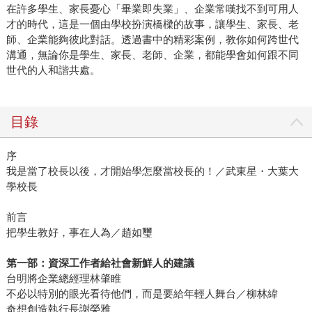
在許多學生、家長憂心「畢業即失業」、企業常嘆找不到可用人
才的時代，這是一個由學校扮演橋樑的故事，讓學生、家長、老
師、企業能夠彼此對話。透過書中的精彩案例，教你如何跨世代
溝通，無論你是學生、家長、老師、企業，都能學會如何跟不同
世代的人和諧共處。
目錄
序
我是當了校長以後，才開始學怎麼當校長的！／武東星・大葉大
學校長
前言
把學生教好，事在人為／趙如璽
第一部：資深工作者給社會新鮮人的建議
台明將企業總經理林肇睢
不必以特別的眼光看待他們，而是要給年輕人舞台／柳林緯
奇想創造執行長謝榮雅