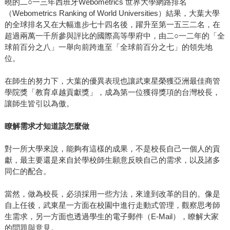
曉的二○一三年西班牙Webometrics 世界大學網路排名
（Webometrics Ranking of World Universities）結果，大葉大學
的全球排名又在大幅進步七十四名後，躍升至第一五三二名，在
超過兩萬一千所參與評比的國際高等學府中，由二○一二年的「全
球前百分之八」一舉向前跨進至「全球前百分之七」的領先地
位。
在師生的努力下，大葉的優異表現也讓武東星榮獲亞洲最佳商管
學院獎「教育卓越貢獻獎」，成為第一位獲得獎項的台灣校長，
讓師生皆引以為傲。
瞭解需求才知道該怎麼做
對一所大學來說，能夠有這樣的成果，不是校長自己一個人的貢
獻，最主要還是來自於學校師生願意反映自己的需求，以及諸多
同仁的配合。
當然，做為校長，必須採用一些方法，來達到改革的目的。像是
自上任後，武東星一方面在校園中進行走動式管理，觀察思考師
生需求，另一方面也透過學生的電子郵件（E-Mail），瞭解大家
的問題與意見。