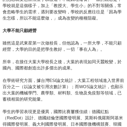
學校就是這個樣子，加上「教授大、學生小」的不對等關係，常
會忽略學生的需求，遇到要改變時，學校的反應往往是「因為學
生怎樣，所以不能這麼做，」成為改變的種種阻礙。
大學不能只顧經營
雖然這是武東星第一次做校長，但他認為，一所大學，不能只顧
經營，大學的目的是把學生教好，一切「事在人為」。
所幸，在接任大葉大學校長之後，大葉的表現如同天蠶蛻變，於
國內、國際都創造出許多傑出的成果。
在學術研究方面，據台灣ESI論文統計，大葉工程領域進入世界前
百分之一（以論文被引用次數計算）；而WOS論文統計，也顯示
出大葉的機械學門、農學類、材料類、生物及免疫類等領域，已
蓄積相當的研究能量。
學生的學習表現更是優異，國際比賽屢獲佳績：德國紅點
（RedDot）設計、德國紐倫堡國際發明展、莫斯科俄羅斯阿基米
得國際發明展、義大利國際發明展、日本國際微機構競賽、韓國