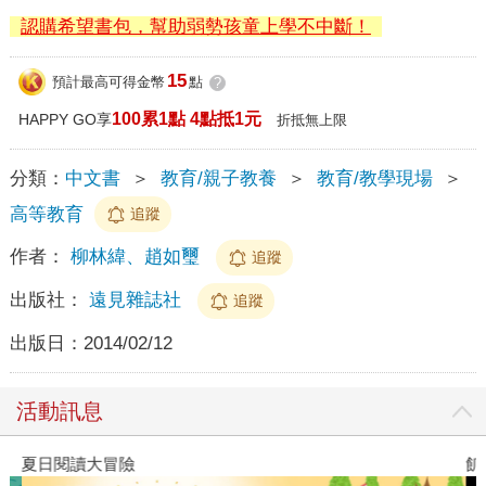
認購希望書包，幫助弱勢孩童上學不中斷！
15
預計最高可得金幣
點
?
100累1點 4點抵1元
HAPPY GO享
折抵無上限
分類：
中文書
＞
教育/親子教養
＞
教育/教學現場
＞
高等教育
追蹤
作者：
柳林緯、趙如璽
追蹤
出版社：
遠見雜誌社
追蹤
出版日：
2014/02/12
活動訊息
夏日閱讀大冒險
飢