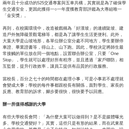
兩年且十分成功的525交通專案與五車共構，其實就是為了確保學
生交通安全，更因此獲得一○一年度獲教育部評鑑為大專組唯一
「金安獎」。
再則，在校園環境中，改造被戲稱為「好漢坡」的連續陡坡、建
造戶外無障礙景觀電梯等，都是為了讓學生生活更便利。此外，
大葉大學是山坡地形，各單位辦公室分處不同地方，學生要辦停
車證、畢業證書等，得山上、山下跑。因此，學校決定將師生最
常接觸的單位放在同一個地點，設置聯合辦公室，只要「One
Stop」，學生就可以處理好所有程序，並且透過「家戶聯防」相
互監督，提升行政效率，讓員工提供有品質的行政服務。
當校長，百分之七十的時間都在處理小事，可是小事若不處理就
會變成大事；學校的每件事都跟校長有關係，面對學生、家長的
反應、教育部的訴求，腳步要很快，很快要予以回應。
辦一所值得感謝的大學
有些大學校長會問：「為什麼大葉可以做得到？是不是媒體曝光
多、學校交通變好？」其實，這些只是有形的結果，而在武東星