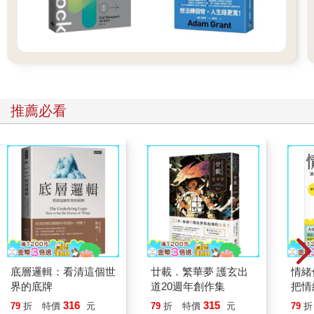
推薦必看
底層邏輯：看清這個世
廿載．繁華夢 護玄出
情緒
界的底牌
道20週年創作集
把情
誰都
316
315
79
折
特價
元
79
折
特價
元
79
折