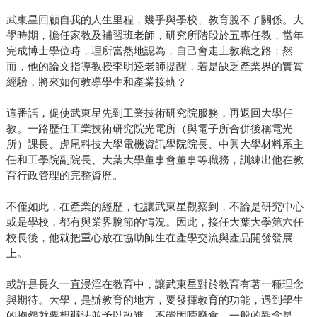
武東星回顧自我的人生里程，幾乎與學校、教育脫不了關係。大
學時期，擔任家教及補習班老師，研究所階段於五專任教，當年
完成博士學位時，理所當然地認為，自己會走上教職之路；然
而，他的論文指導教授李明逵老師提醒，若是缺乏產業界的實質
經驗，將來如何教導學生和產業接軌？
這番話，促使武東星先到工業技術研究院服務，再返回大學任
教。一路歷任工業技術研究院光電所（與電子所合併後稱電光
所）課長、虎尾科技大學電機資訊學院院長、中興大學材料系主
任和工學院副院長、大葉大學董事會董事等職務，訓練出他在教
育行政管理的完整資歷。
不僅如此，在產業的經歷，也讓武東星觀察到，不論是研究中心
或是學校，都有與業界脫節的情況。因此，接任大葉大學第六任
校長後，他就把重心放在協助師生在產學交流與產品開發發展
上。
或許是長久一直浸淫在教育中，讓武東星對於教育有著一種理念
與期待。大學，是辦教育的地方，要發揮教育的功能，遇到學生
的抱怨就要想辦法並予以改進，不能因噎廢食。一般的觀念是，