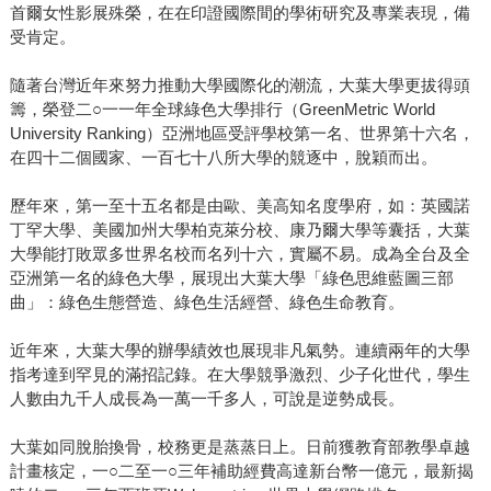
首爾女性影展殊榮，在在印證國際間的學術研究及專業表現，備
受肯定。
隨著台灣近年來努力推動大學國際化的潮流，大葉大學更拔得頭
籌，榮登二○一一年全球綠色大學排行（GreenMetric World
University Ranking）亞洲地區受評學校第一名、世界第十六名，
在四十二個國家、一百七十八所大學的競逐中，脫穎而出。
歷年來，第一至十五名都是由歐、美高知名度學府，如：英國諾
丁罕大學、美國加州大學柏克萊分校、康乃爾大學等囊括，大葉
大學能打敗眾多世界名校而名列十六，實屬不易。成為全台及全
亞洲第一名的綠色大學，展現出大葉大學「綠色思維藍圖三部
曲」：綠色生態營造、綠色生活經營、綠色生命教育。
近年來，大葉大學的辦學績效也展現非凡氣勢。連續兩年的大學
指考達到罕見的滿招記錄。在大學競爭激烈、少子化世代，學生
人數由九千人成長為一萬一千多人，可說是逆勢成長。
大葉如同脫胎換骨，校務更是蒸蒸日上。日前獲教育部教學卓越
計畫核定，一○二至一○三年補助經費高達新台幣一億元，最新揭