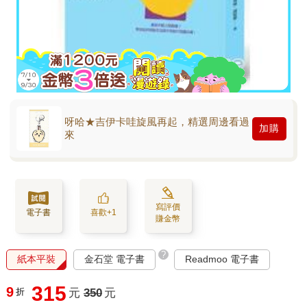
呀哈★吉伊卡哇旋風再起，精選周邊看過
加購
來
寫評價
電子書
喜歡+1
賺金幣
?
紙本平裝
金石堂 電子書
Readmoo 電子書
315
9
折
元
350
元