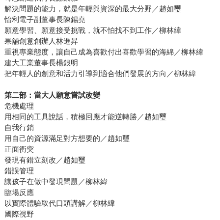
解決問題的能力，就是年輕與資深的最大分野／趙如璽
怡利電子副董事長陳錫堯
願意學習、願意接受挑戰，就不怕找不到工作／柳林緯
果舖創意創辦人林進昇
重視專業態度，讓自己成為喜歡付出喜歡學習的海綿／柳林緯
建大工業董事長楊銀明
把年輕人的創意和活力引導到適合他們發展的方向／柳林緯
第二部：當大人願意嘗試改變
危機處理
用相同的工具說話，積極回應才能逆轉勝／趙如璽
自我行銷
用自己的資源滿足對方想要的／趙如璽
正面衝突
發現有錯立刻改／趙如璽
錯誤管理
讓孩子在做中發現問題／柳林緯
臨場反應
以實際體驗取代口頭講解／柳林緯
國際視野