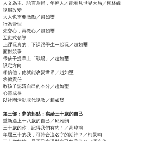
人文為主、語言為輔，年輕人才能看見世界大局／柳林緯
說服改變
大人也需要激勵／趙如璽
行為管理
先交心，再教心／趙如璽
互動式領導
上課玩真的，下課跟學生一起玩／趙如璽
面對競爭
帶孩子提早上「戰場」／趙如璽
設定方向
相信他，他就能改變世界／趙如璽
承擔責任
教孩子認清自己的本分／趙如璽
心靈成長
以社團活動取代說教／趙如璽
第三部：夢的起點：寫給三十歲的自己
重新遇上十八歲的自己／邱雅韵
三十歲的你，記得我們有約！／高瑋鴻
年屆三十的我，可符合這名字的期許？／柯景昀