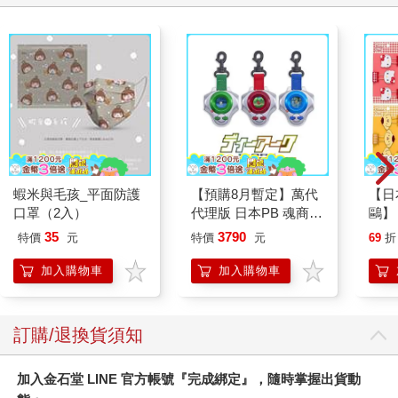
蝦米與毛孩_平面防護
【預購8月暫定】萬代
【日本
口罩（2入）
代理版 日本PB 魂商店
鷗】
限定 數碼寶貝 D-ARK
(8款
35
3790
特價
元
特價
元
69
折
25周年彩色進化版
Kit
企鵝
加入購物車
加入購物車
訂購/退換貨須知
加入金石堂 LINE 官方帳號『完成綁定』，隨時掌握出貨動