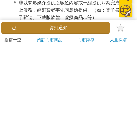
非以有形媒介提供之數位內容或一經提供即為完成之線
上服務，經消費者事先同意始提供。（如：電子書、電
子雜誌、下載版軟體、虛擬商品…等）
已拆封之個人衛生用品。（如：內衣褲、刮鬍刀、除毛
貨到通知
刀…等）
若非上列種類商品，均享有到貨7天的猶豫期（含例假
搶購一空
預訂門市商品
門市庫存
大量採購
日）。
辦理退換貨時，商品（組合商品恕無法接受單獨退貨）必須
是您收到商品時的原始狀態（包含商品本體、配件、贈品、
保證書、所有附隨資料文件及原廠內外包裝…等），請勿直
接使用原廠包裝寄送，或於原廠包裝上黏貼紙張或書寫文
字。
退回商品若無法回復原狀，將請您負擔回復原狀所需費用，
嚴重時將影響您的退貨權益。