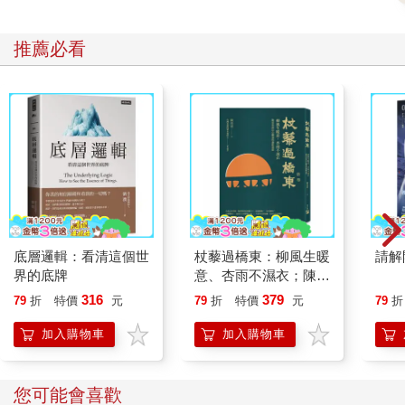
推薦必看
底層邏輯：看清這個世
杖藜過橋東：柳風生暖
請解
界的底牌
意、杏雨不濕衣；陳亮
恭談以心轉境的適齡漫
316
379
79
折
特價
元
79
折
特價
元
79
折
想
加入購物車
加入購物車
您可能會喜歡