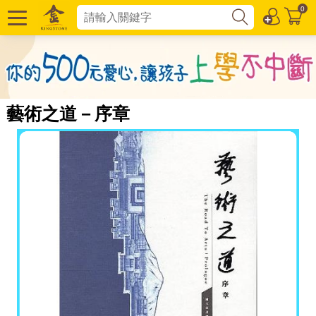
0
藝術之道－序章