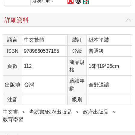
港澳店取：
詳細資料
語言
中文繁體
裝訂
紙本平裝
ISBN
9789860537185
分級
普通級
商品規
頁數
112
16開19*26cm
格
適讀年
出版地
台灣
全齡適讀
齡
注音
級別
中文書
＞
考試書/政府出版品
＞
政府出版品
＞
教育學習