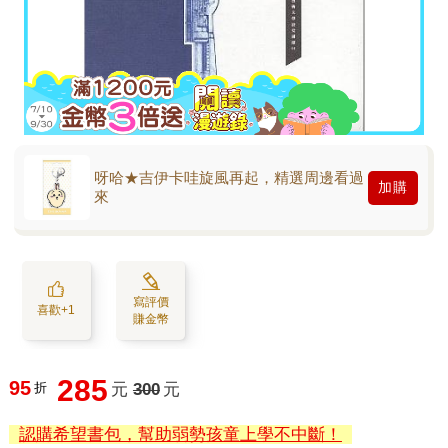
呀哈★吉伊卡哇旋風再起，精選周邊看過
加購
來
寫評價
喜歡+1
賺金幣
285
95
折
元
300
元
認購希望書包，幫助弱勢孩童上學不中斷！