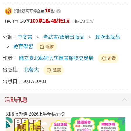
10
預計最高可得金幣
點
?
100累1點 4點抵1元
HAPPY GO享
折抵無上限
分類：
中文書
＞
考試書/政府出版品
＞
政府出版品
＞
教育學習
追蹤
作者：
國立臺北藝術大學圖書館校史發展
追蹤
出版社：
北藝大
追蹤
出版日：
2017/10/01
活動訊息
閱讀漫遊錄-2026上半年暢銷榜