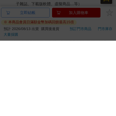
子雜誌、下載版軟體、虛擬商品…等）
已拆封之個人衛生用品。（如：內衣褲、刮鬍刀、除毛
立即結帳
加入購物車
刀…等）
※ 本商品會員日滿額金幣加碼回饋最高15倍
若非上列種類商品，均享有到貨7天的猶豫期（含例假
日）。
預計 2026/08/13 出貨
購買後進貨
預訂門市商品
門市庫存
大量採購
辦理退換貨時，商品（組合商品恕無法接受單獨退貨）必須
是您收到商品時的原始狀態（包含商品本體、配件、贈品、
保證書、所有附隨資料文件及原廠內外包裝…等），請勿直
接使用原廠包裝寄送，或於原廠包裝上黏貼紙張或書寫文
字。
退回商品若無法回復原狀，將請您負擔回復原狀所需費用，
嚴重時將影響您的退貨權益。