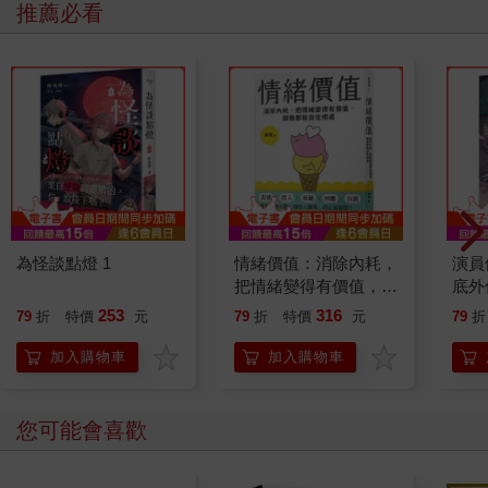
推薦必看
為怪談點燈 1
情緒價值：消除內耗，
演員
把情緒變得有價值，跟
底外
誰都能自在相處
253
316
79
折
特價
元
79
折
特價
元
79
折
加入購物車
加入購物車
您可能會喜歡