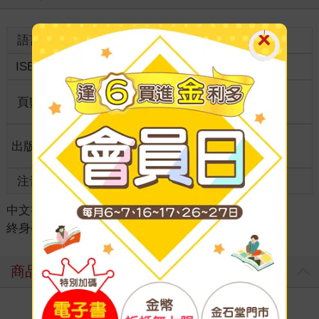
語言
中文繁體
裝訂
紙本平裝
ISBN
9789868073456
分級
普通級
商品規
頁數
279
25開15*21cm
格
適讀年
出版地
台灣
全齡適讀
齡
注音
級別
中文書
＞
教育/親子教養
＞
教育/教學現場
＞
終身學習
商品評價
寫評價