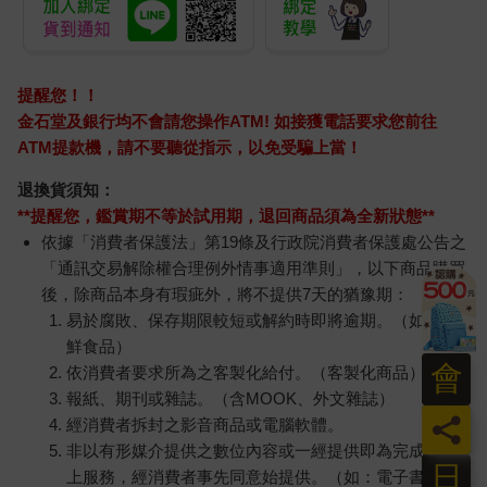
提醒您！！
金石堂及銀行均不會請您操作ATM! 如接獲電話要求您前往
ATM提款機，請不要聽從指示，以免受騙上當！
退換貨須知：
**提醒您，鑑賞期不等於試用期，退回商品須為全新狀態**
依據「消費者保護法」第19條及行政院消費者保護處公告之
「通訊交易解除權合理例外情事適用準則」，以下商品購買
後，除商品本身有瑕疵外，將不提供7天的猶豫期：
易於腐敗、保存期限較短或解約時即將逾期。（如：生
鮮食品）
會
依消費者要求所為之客製化給付。（客製化商品）
報紙、期刊或雜誌。（含MOOK、外文雜誌）
員
經消費者拆封之影音商品或電腦軟體。
非以有形媒介提供之數位內容或一經提供即為完成之線
日
上服務，經消費者事先同意始提供。（如：電子書、電