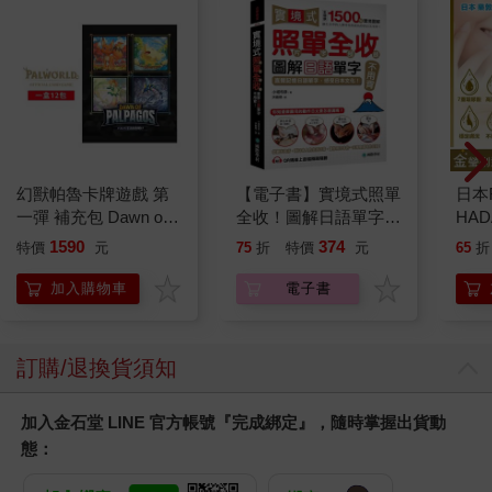
幻獸帕魯卡牌遊戲 第
【電子書】實境式照單
日本
一彈 補充包 Dawn of
全收！圖解日語單字不
HA
Palpagos（日文版一
用背：照片單字全部收
金緻
1590
374
特價
元
75
折
特價
元
65
折
盒）
錄！全場景1500張實
濕潤
境圖解，讓生活中的人
140
加入購物車
電子書
事時地物成為你的日文
臉部
老師！
顏保
訂購/退換貨須知
加入金石堂 LINE 官方帳號『完成綁定』，隨時掌握出貨動
態：