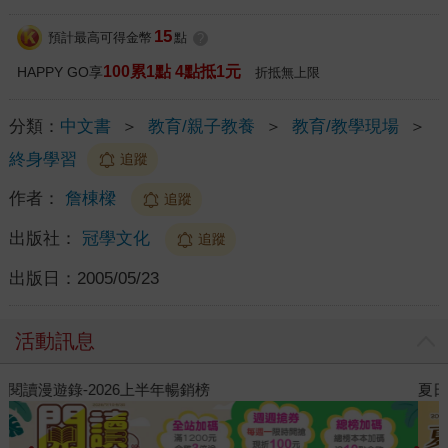
15
預計最高可得金幣
點
?
100累1點 4點抵1元
HAPPY GO享
折抵無上限
分類：
中文書
＞
教育/親子教養
＞
教育/教學現場
＞
終身學習
追蹤
作者：
詹棟樑
追蹤
出版社：
冠學文化
追蹤
出版日：
2005/05/23
活動訊息
夏日閱讀大冒險
2