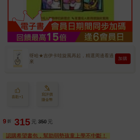
呀哈★吉伊卡哇旋風再起，精選周邊看過
加購
來
寫評價
喜歡+1
賺金幣
315
9
折
元
350
元
認購希望書包，幫助弱勢孩童上學不中斷！