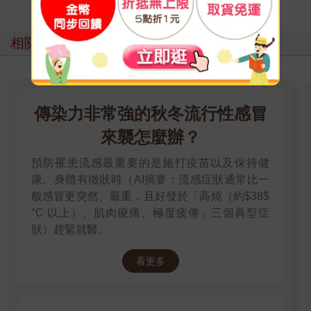
相關主題
傳染力非常強的秋冬流行性感冒
來襲怎麼辦？
預防罹患流感最重要的是施打疫苗以及保持健
康。身體有徵狀時（AI摘要：流感症狀通常比一
般感冒更突然、嚴重，且好發於「高燒（約$38$
°C 以上）、肌肉痠痛、極度疲倦」三個典型症
狀）趕緊就醫。
看更多