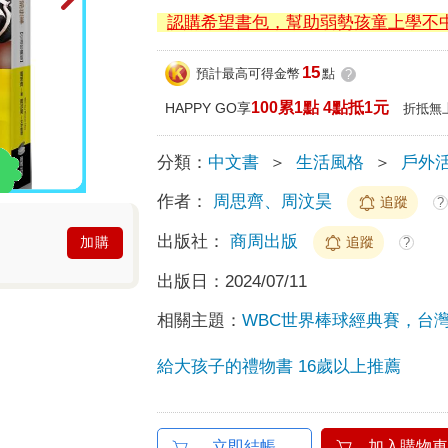
認購希望書包，幫助弱勢孩童上學不
15
預計最高可得金幣
點
?
100累1點 4點抵1元
HAPPY GO享
折抵無
分類：
中文書
＞
生活風格
＞
戶外活
作者：
周思齊、周汶昊
追蹤
?
出版社：
商周出版
追蹤
加購
?
出版日：
2024/07/11
相關主題：
WBC世界棒球經典賽，台
給大孩子的禮物書 16歲以上推薦
立即結帳
加入購物車