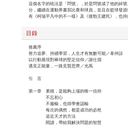
這個名字的唸法是「問號」，於是問號成了他的綽號
分，繼續在運動界書寫比賽和球員，並且在籃球發源地——
有《柯瑞平凡中的不一樣》及《後勁王建民》，也持
目錄
推薦序
努力追夢、持續學習，人生才有無數可能／辜仲諒
以行動展現對棒球的堅定信仰／謝仕淵
遇見正能量，一路見賢思齊／光禹
引 言
第一章 累積，是能夠上場的唯一信仰
不忘初心
不服輸，也得學會認輸
每次的偶然，都是成功的必然
追近天才的方法
閱讀，帶給我解決問題的智慧