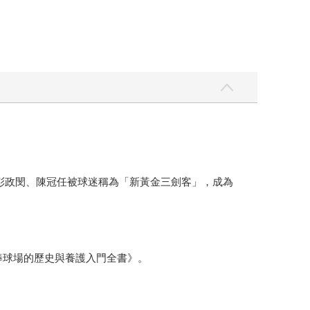
隊友彭政閔、陳冠任被球迷稱為「新黃金三劍客」，成為
《棒球場的歷史與養護入門全書》。