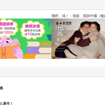
飛吧，鴻！：母親、我與中國（暢
憾
人著作！