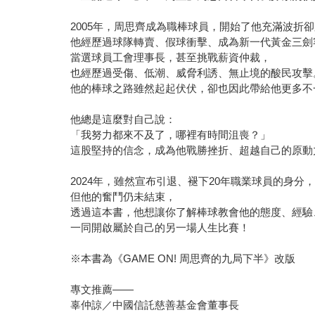
2005年，周思齊成為職棒球員，開始了他充滿波折
他經歷過球隊轉賣、假球衝擊、成為新一代黃金三劍
當選球員工會理事長，甚至挑戰薪資仲裁，
也經歷過受傷、低潮、威脅利誘、無止境的酸民攻擊
他的棒球之路雖然起起伏伏，卻也因此帶給他更多不
他總是這麼對自己說：
「我努力都來不及了，哪裡有時間沮喪？」
這股堅持的信念，成為他戰勝挫折、超越自己的原動
2024年，雖然宣布引退、褪下20年職業球員的身分
但他的奮鬥仍未結束，
透過這本書，他想讓你了解棒球教會他的態度、經驗
一同開啟屬於自己的另一場人生比賽！
※本書為《GAME ON! 周思齊的九局下半》改版
專文推薦——
辜仲諒／中國信託慈善基金會董事長