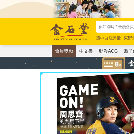
國中自修評量
東野
唯紅花綻放
奧德賽
會員獎勵
中文書
動漫ACG
親子