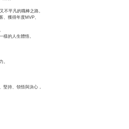
卻又不平凡的職棒之路。
客、獲得年度MVP、
。
一樣的人生體悟。
力。
，
、堅持、領悟與決心，