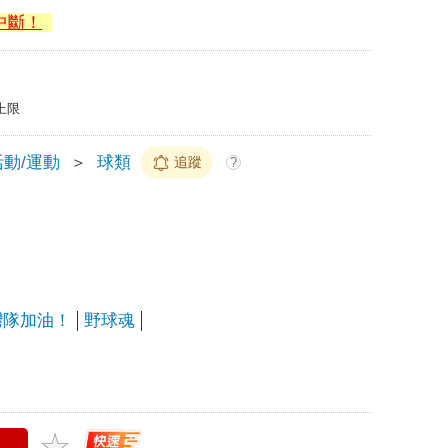
中斷！
上限
動/運動
＞
球類
追蹤
?
灣隊加油！
野球魂