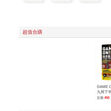
超值合購
GAME
九局下
的那些
定價
450
版】