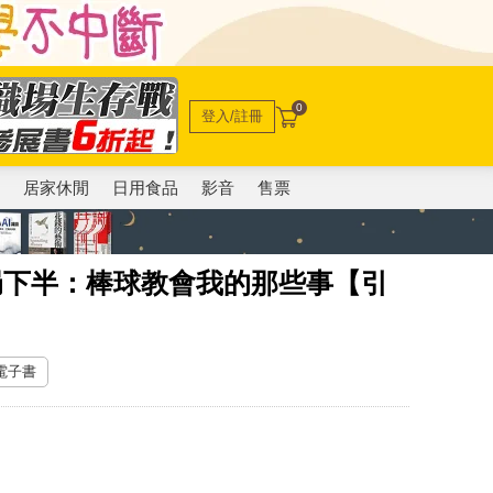
0
登入/註冊
電
居家休閒
日用食品
影音
售票
九局下半：棒球教會我的那些事【引
 電子書