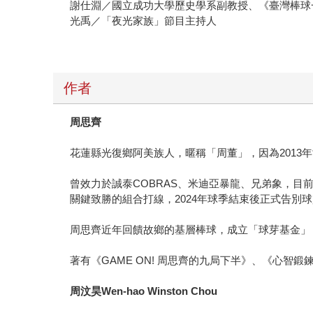
謝仕淵／國立成功大學歷史學系副教授、《臺灣棒球
光禹／「夜光家族」節目主持人
作者
周思齊
花蓮縣光復鄉阿美族人，暱稱「周董」，因為2013
曾效力於誠泰COBRAS、米迪亞暴龍、兄弟象，目
關鍵致勝的組合打線，2024年球季結束後正式告別
周思齊近年回饋故鄉的基層棒球，成立「球芽基金」
著有《GAME ON! 周思齊的九局下半》、《心
周汶昊Wen-hao Winston Chou