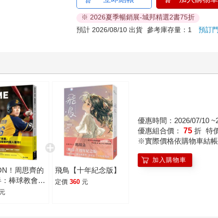
※ 2026夏季暢銷展-城邦精選2書75折
預計 2026/08/10 出貨
參考庫存量：1
預訂
優惠時間：2026/07/10 ~20
優惠組合價：
75
折
特
※實際價格依購物車結帳
加入購物車
 ON！周思齊的
飛鳥【十年紀念版】
半：棒球教會我
定價
360
元
事【引退珍藏
元