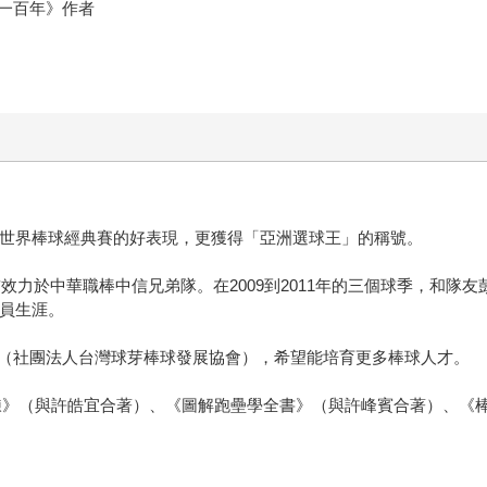
一百年》作者
年世界棒球經典賽的好表現，更獲得「亞洲選球王」的稱號。
前效力於中華職棒中信兄弟隊。在2009到2011年的三個球季，和
球員生涯。
（社團法人台灣球芽棒球發展協會），希望能培育更多棒球人才。
智鍛鍊》（與許皓宜合著）、《圖解跑壘學全書》（與許峰賓合著）、