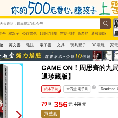
圭吾
楊双子
公益書包
16647續集
吉伊卡哇
高希均
通靈藥師
路邊攤新作
馬斯克
玩具總動員5
超慢跑
館
英文書
雜誌
電子書
文具
玩具親子
3C電玩
家
GAME ON！周思齊的
退珍藏版】
?
紙本平裝
金石堂 電子書
Readmoo
356
79
折
元
450
元
買整套