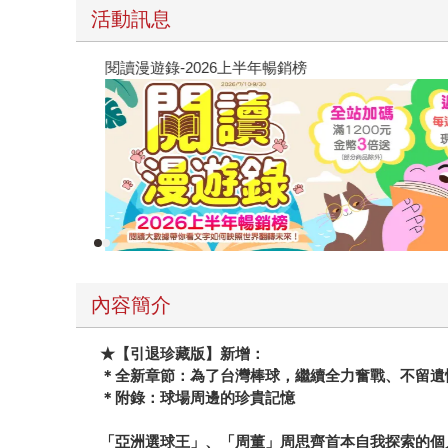
活動訊息
閱讀漫遊錄-2026上半年暢銷榜
內容簡介
★
【引退珍藏版】新增：
＊全新章節：為了台灣棒球，繼續全力奮戰、不留遺
＊附錄：球場周邊的珍貴記憶
「亞洲選球王」、「周董」周思齊首本自我探索的個