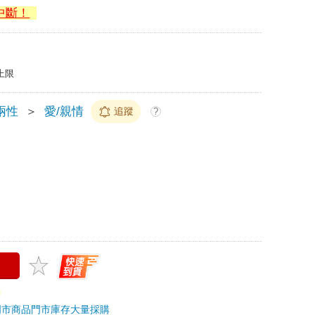
中斷！
上限
兩性
＞
愛/親情
追蹤
?
門市商品
門市庫存
大量採購