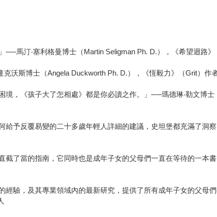
格曼博士（Martin Seligman Ph. D.），《希望迴路》（The 
（Angela Duckworth Ph. D.），《恆毅力》（Grit）作
孩子大了怎相處》都是你必讀之作。」──瑪德琳‧勒文博士（Madelin
予反覆易變的二十多歲年輕人詳細的建議，史坦堡都充滿了洞察力、同情
當的指南，它同時也是成年子女的父母們一直在等待的一本書。」──麗莎‧
驗，及其專業領域內的最新研究，提供了所有成年子女的父母們都需要的一
人