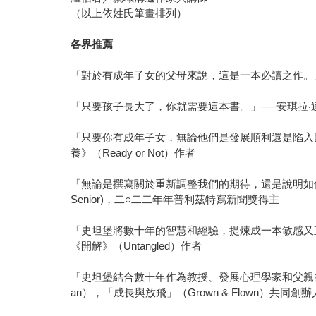
（以上依姓氏筆畫排列）
各界推薦
「對於有成年子女的父母來說，這是一本必讀之作。」──馬汀‧塞利
「只要孩子長大了，你就需要這本書。」──安琪拉‧達克沃斯博士
「只要你有成年子女，無論他們是發展順利還是陷入困境，《
養》（Ready or Not）作者
「無論是撰寫關於重新調整我們的期待，還是說明如何給
Senior)，二○二二年年普利茲特寫新聞獎得主
「史坦堡將數十年的智慧和經驗，提煉成一本敏感又直截了
《開解》（Untangled）作者
「史坦堡結合數十年作為教授、發展心理學家和父親的經
an），「成長與放飛」（Grown & Flown）共同創辦