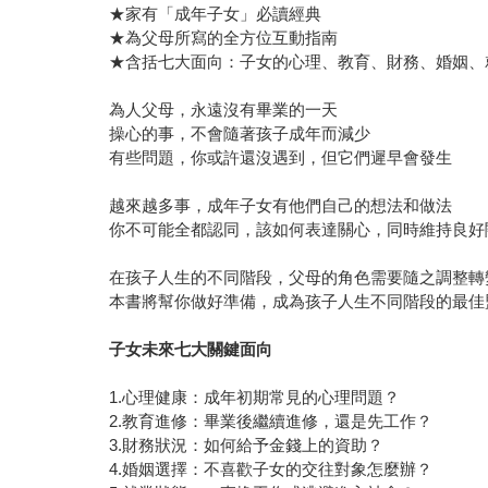
★家有「成年子女」必讀經典
★為父母所寫的全方位互動指南
★含括七大面向：子女的心理、教育、財務、婚姻、
為人父母，永遠沒有畢業的一天
操心的事，不會隨著孩子成年而減少
有些問題，你或許還沒遇到，但它們遲早會發生
越來越多事，成年子女有他們自己的想法和做法
你不可能全都認同，該如何表達關心，同時維持良好
在孩子人生的不同階段，父母的角色需要隨之調整轉
本書將幫你做好準備，成為孩子人生不同階段的最佳
子女未來七大關鍵面向
1.心理健康：成年初期常見的心理問題？
2.教育進修：畢業後繼續進修，還是先工作？
3.財務狀況：如何給予金錢上的資助？
4.婚姻選擇：不喜歡子女的交往對象怎麼辦？