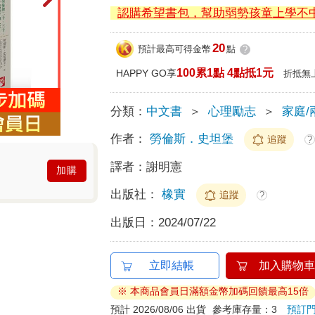
認購希望書包，幫助弱勢孩童上學不
20
預計最高可得金幣
點
?
100累1點 4點抵1元
HAPPY GO享
折抵無
分類：
中文書
＞
心理勵志
＞
家庭/
作者：
勞倫斯．史坦堡
追蹤
?
譯者：
謝明憲
加購
出版社：
橡實
追蹤
?
出版日：
2024/07/22
立即結帳
加入購物車
※ 本商品會員日滿額金幣加碼回饋最高15倍
預計 2026/08/06 出貨
參考庫存量：3
預訂