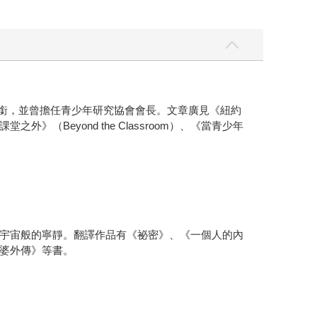
雙重榮銜，並曾擔任青少年研究協會會長。文章廣見《紐約
eyond the Classroom）、《當青少年
宇宙般的寧靜。翻譯作品有《祕密》、《一個人的內
婆外傳》等書。