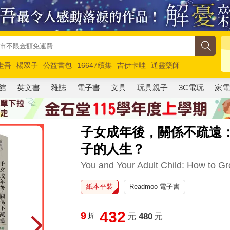
圭吾
楊双子
公益書包
16647續集
吉伊卡哇
通靈藥師
路邊攤新作
馬斯克
玩具總動員5
超慢跑
館
英文書
雜誌
電子書
文具
玩具親子
3C電玩
家
子女成年後，關係不疏遠
子的人生？
You and Your Adult Child: How to G
紙本平裝
Readmoo 電子書
432
9
折
元
480
元