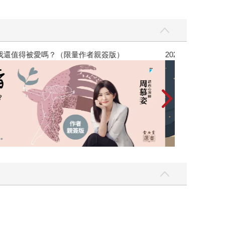
，我還值得被愛嗎？（限量作者親簽版）
2026年8月金