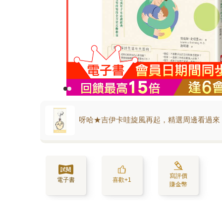
呀哈★吉伊卡哇旋風再起，精選周邊看過來
寫評價
電子書
喜歡+1
賺金幣