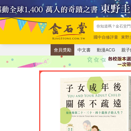
國中自修評量
東野
唯紅花綻放
奧德賽
會員獎勵
中文書
動漫ACG
親子