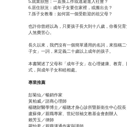
5.就業狀態：一直換工作或逃避進入社會？
6.居住狀況：成年子女要住家裡，或搬出去？
7.孫子女教養：如何當一個受歡迎的祖父母？
也許你曾經以為，只要孩子長大到十八歲，你養兒育
人煞費苦心。
長久以來，我們沒有一個簡單通用的名詞，來指稱二
子女」一詞，來定義二十歲以上成年的孩子。
本書闡述了父母和「成年子女」在心理健康、教育、
式，與成年子女和睦相處。
專業推薦
彭菊仙／暢銷作家
黃柏威／諮商心理師
楊聰財醫學博士／楊聰才身心診所暨新衛生中心院長
盧蘇偉／親職專家、世紀領袖文教基金會創辦人
賴芳玉／律師
羅怡君／親職溝通作家與講師