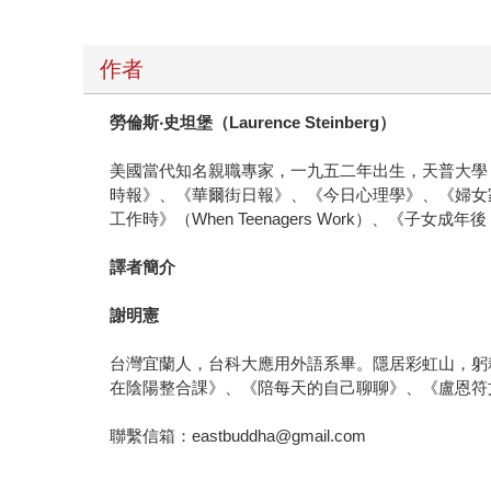
作者
勞倫斯
‧
史坦堡（
Laurence Steinberg
）
美國當代知名親職專家，一九五二年出生，天普大學（Te
時報》、《華爾街日報》、《今日心理學》、《婦女家庭期
工作時》（When Teenagers Work）、《子
譯者簡介
謝明憲
台灣宜蘭人，台科大應用外語系畢。隱居彩虹山，躬
在陰陽整合課》、《陪每天的自己聊聊》、《盧恩符
聯繫信箱：eastbuddha@gmail.com