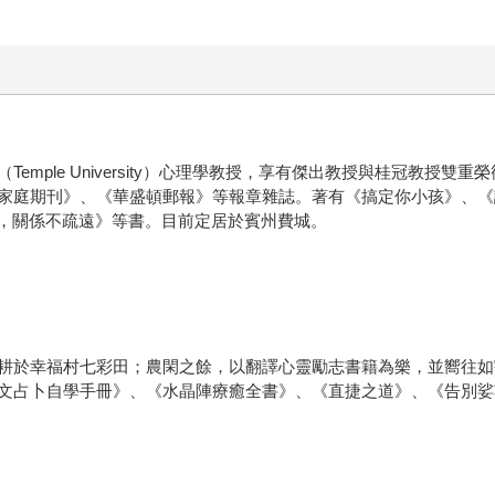
mple University）心理學教授，享有傑出教授與桂冠教授
刊》、《華盛頓郵報》等報章雜誌。著有《搞定你小孩》、《課堂之外》（B
女成年後，關係不疏遠》等書。目前定居於賓州費城。
耕於幸福村七彩田；農閑之餘，以翻譯心靈勵志書籍為樂，並嚮往如
文占卜自學手冊》、《水晶陣療癒全書》、《直捷之道》、《告別娑