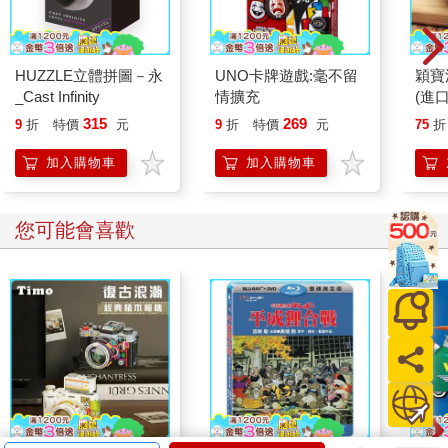
HUZZLE立體拼圖－永
UNO卡牌遊戲:毫不留
穎寶
_Cast Infinity
情擴充
(進
315
269
9
折
特價
元
9
折
特價
元
75
折
加入購物車
加入購物車
您可能會喜歡
Who 