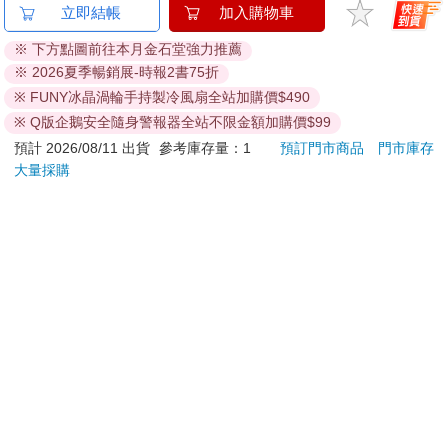
【Timo】復古浪潮 經
平成狸合戰 BD＋DVD
立即結帳
加入購物車
典積木相機 禮物
限定版 BD
※ 下方點圖前往本月金石堂強力推薦
349
888
51
折
特價
元
特價
元
9
折
※ 2026夏季暢銷展-時報2書75折
※ FUNY冰晶渦輪手持製冷風扇全站加購價$490
加入購物車
加入購物車
※ Q版企鵝安全隨身警報器全站不限金額加購價$99
預計 2026/08/11 出貨
參考庫存量：1
預訂門市商品
門市庫存
訂購/退換貨須知
大量採購
加入金石堂 LINE 官方帳號『完成綁定』，隨時掌握出貨動
態：
提醒您！！
金石堂及銀行均不會請您操作ATM! 如接獲電話要求您前往
ATM提款機，請不要聽從指示，以免受騙上當！