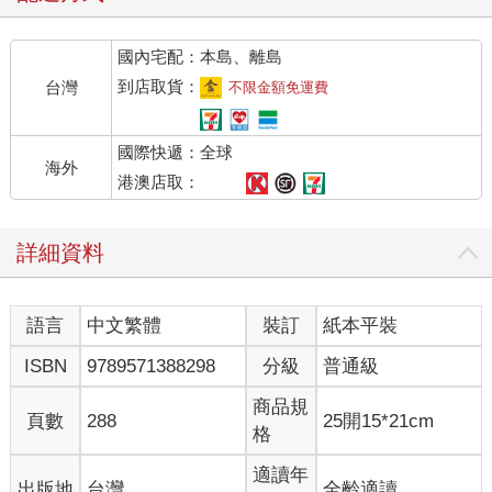
國內宅配：本島、離島
到店取貨：
台灣
不限金額免運費
國際快遞：全球
海外
港澳店取：
詳細資料
語言
中文繁體
裝訂
紙本平裝
ISBN
9789571388298
分級
普通級
商品規
頁數
288
25開15*21cm
格
適讀年
出版地
台灣
全齡適讀