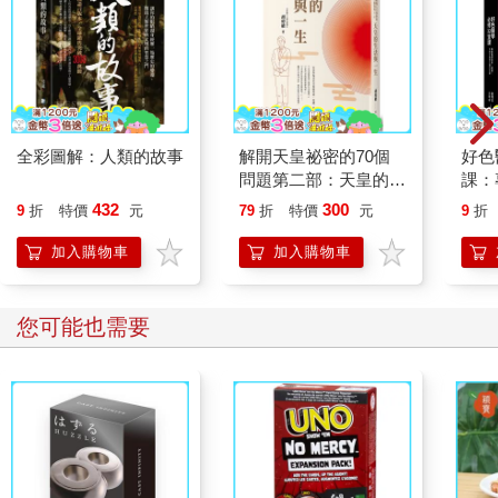
全彩圖解：人類的故事
解開天皇祕密的70個
好色
問題第二部：天皇的生
課：
活與一生
謎、
432
300
9
折
特價
元
79
折
特價
元
9
折
性愛
加入購物車
加入購物車
您可能也需要