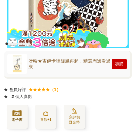
呀哈★吉伊卡哇旋風再起，精選周邊看過
加購
來
★
會員好評
★★★★★（1）
★
2
個人喜歡
寫評價
電子書
喜歡+1
賺金幣