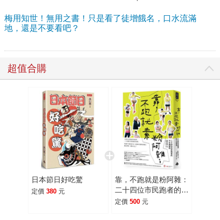
梅用知世！無用之書！只是看了徒增餓名，口水流滿
地，還是不要看吧？
超值合購
日本節日好吃驚
靠，不跑就是粉阿雜：
二十四位市民跑者的汗
定價
380
元
水與夢想
定價
500
元