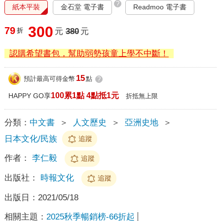
?
紙本平裝
金石堂 電子書
Readmoo 電子書
300
79
折
元
380
元
認購希望書包，幫助弱勢孩童上學不中斷！
15
預計最高可得金幣
點
?
100累1點 4點抵1元
HAPPY GO享
折抵無上限
分類：
中文書
＞
人文歷史
＞
亞洲史地
＞
日本文化/民族
追蹤
作者：
李仁毅
追蹤
出版社：
時報文化
追蹤
出版日：
2021/05/18
相關主題：
2025秋季暢銷榜-66折起