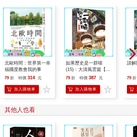
北歐時間：世界第一幸
如果歷史是一群喵
請解
福國度教會我的事
(15)：大清風雲篇【萌
貓漫畫學歷史】
314
387
79
折
特價
元
79
折
特價
元
79
折
加入購物車
加入購物車
其他人也看