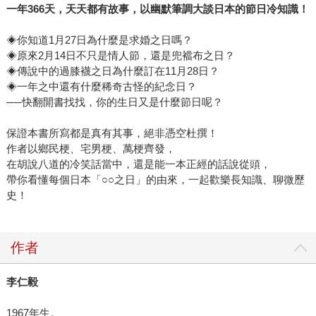
一年366天，天天都有故事，以幽默筆調大談日本的節日冷知識！
◈你知道1月27日為什麼是求婚之日嗎？
◈原來2月14日不只是情人節，還是兜襠布之日？
◈傳說中的過膝襪之日為什麼訂在11月28日？
◈一年之中還有什麼稀奇古怪的紀念日？
──快翻開書找找，你的生日又是什麼節日呢？
保證本書所寫都是真有其事，絕非憑空杜撰！
作者以鄉民梗、宅男梗、萬梗齊發，
在胡說八道的冷笑話當中，還是能一本正經的話說從頭，
帶你看懂每個日本「○○之日」的由來，一起歡樂長知識、聊微歷
史！
作者
李仁毅
1967年生。