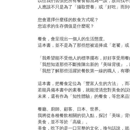
以往我們習慣把所有餐食都混為一談，故而找不
人應該不只是為了「攝取營養」或「好吃」而到
您會選擇什麼樣的飲食方式呢？
您追求的生存價值是什麼呢？
餐食，會呈現出一個人的生活態度。
這本書，並不是為了那些想被追捧成「老饕」或
「我希望能不受他人的標準擺布，好好享受用餐
「我想知道那些不斷推陳出新的『美味背後』，
「我想了解那些活躍於餐飲第一線的職人，有哪
這本書，把餐食定位為「豐富人生的方法」，而
若能具備本書中的素養，就能澄清您對美食的誤
未來，還有作為「知性體驗」的餐食，等您來品
餐廳、廚師、顧客、日本、世界。
我將從各種餐飲相關的切入點，探討「美味」背
美食，並不等於「高級」。
美食，吃下的是一口完整的文化，換句話說，就