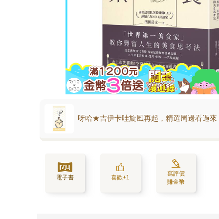
呀哈★吉伊卡哇旋風再起，精選周邊看過來
寫評價
電子書
喜歡+1
賺金幣