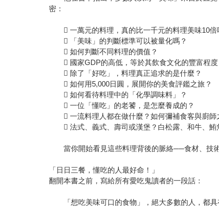
密：
 一萬元的料理，真的比一千元的料理美味10倍
 「美味」的判斷標準可以被量化嗎？
 如何判斷不同料理的價值？
 國家GDP的高低，等於其飲食文化的豐富程度
 除了「好吃」，料理真正追求的是什麼？
 如何用5,000日圓，展開你的美食評鑑之旅？
 如何看待料理中的「化學調味料」？
 一位「懂吃」的老饕，是怎麼養成的？
 一流料理人都在做什麼？如何彌補食客與廚師
 法式、義式、壽司或漢堡？白松露、和牛、鮪
當你開始看見這些料理背後的脈絡──食材、技術
「日日三餐，懂吃的人最好命！」
翻開本書之前，寫給所有愛吃鬼讀者的一段話：
「想吃美味可口的食物」，絕大多數的人，都具