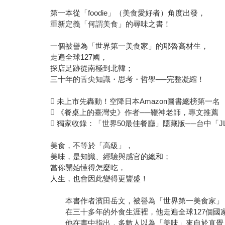
第一本從「foodie」（美食愛好者）角度出發，
重新定義「何謂美食」的尋味之書！
一個被譽為「世界第一美食家」的耶魯高材生，
走遍全球127國，
探店足跡從南極到北韓；
三十年的舌尖知識・思考・哲學──完整凝縮！
 未上市先轟動！空降日本Amazon圖書總榜第一名
 《餐桌上的臺灣史》作者──鞭神老師，專文推薦
 獨家收錄：「世界50最佳餐廳」隱藏版──台中「JL
美食，不等於「高級」，
美味，是知識、經驗與感官的總和；
當你開始懂得怎麼吃，
人生，也會因此變得更豐盛！
本書作者濱田岳文，被譽為「世界第一美食家」，
在三十多年的外食生涯裡，他走遍全球127個國
他在書中指出，多數人以為「美味」來自於直覺，