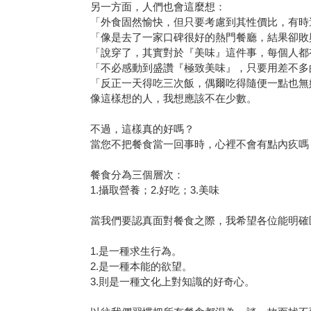
另一方面，人們也會這麼想：
「外食固然愉快，但只要考慮到其性價比，有時
「像是去了一家口碑很好的熱門餐廳，結果卻敗
「說穿了，其實對於『美味』這件事，每個人都
「不必感動到盛讚『極致美味』，只要用差不多
「反正一天得吃三次飯，偶爾吃得隨便一點也無
像這樣想的人，我想應該不在少數。
不過，這樣真的好嗎？
當您不把餐食當一回事時，心裡不會有點內疚嗎
餐食分為三個層次：
1.攝取營養；2.好吃；3.美味
當我們要認真面對餐食之際，我希望各位能明確區
1.是一種求生行為。
2.是一種本能的欲望。
3.則是一種文化上對知識的好奇心。