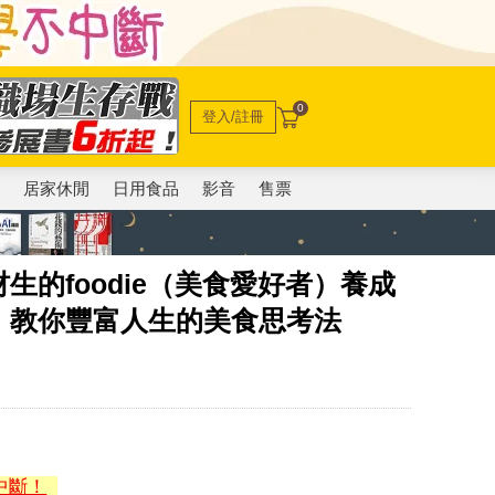
0
登入/註冊
電
居家休閒
日用食品
影音
售票
生的foodie（美食愛好者）養成
」教你豐富人生的美食思考法
中斷！