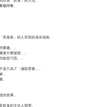
到欣賞「飲食」的方法。
餐廳用餐。
「美食家」的人所寫的成名指南。
的樂趣。」
藏著什麼祕密。」
些創意巧思。」
不是只為了「攝取營養」。
解，
嘗。
後的故事。
是飲食的文化人類學。