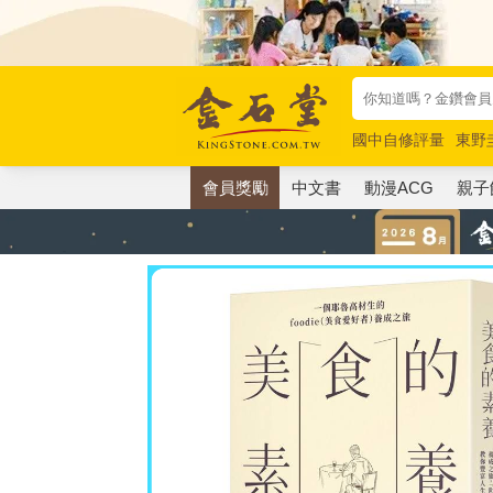
國中自修評量
東野
唯紅花綻放
奧德賽
會員獎勵
中文書
動漫ACG
親子