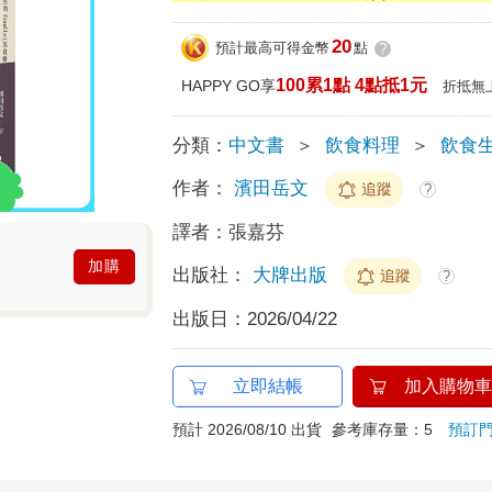
20
預計最高可得金幣
點
?
100累1點 4點抵1元
HAPPY GO享
折抵無
分類：
中文書
＞
飲食料理
＞
飲食
作者：
濱田岳文
追蹤
?
譯者：
張嘉芬
加購
出版社：
大牌出版
追蹤
?
出版日：
2026/04/22
立即結帳
加入購物車
預計 2026/08/10 出貨
參考庫存量：5
預訂