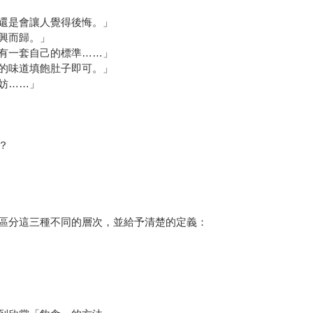
還是會讓人覺得後悔。」
興而歸。」
有一套自己的標準……」
的味道填飽肚子即可。」
妨……」
？
分這三種不同的層次，並給予清楚的定義：