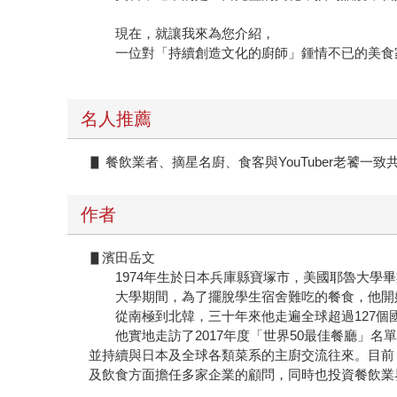
現在，就讓我來為您介紹，
一位對「持續創造文化的廚師」鍾情不已的美食
名人推薦
▋ 餐飲業者、摘星名廚、食客與YouTuber老饕一
作者
▋濱田岳文
1974年生於日本兵庫縣寶塚市，美國耶魯大學畢
大學期間，為了擺脫學生宿舍難吃的餐食，他開始
從南極到北韓，三十年來他走遍全球超過127個
他實地走訪了2017年度「世界50最佳餐廳」名單上的所
並持續與日本及全球各類菜系的主廚交流往來。目前，除
及飲食方面擔任多家企業的顧問，同時也投資餐飲業