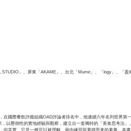
 STUDIO」、屏東「AKAME」、台北「Mume」、「logy」、「
在國際餐飲評鑑組織OAD評論者排名中，他連續六年名列世界第
家，以壓倒性的實地經驗與觀察，建立出一套獨特的「美食思考法」
但其實，它是一種可以被理解、藉由練習與累積而來的素養。本書