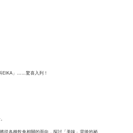
盈科EIKA」……驚喜入列！
一。
。
將從各種飲食相關的面向，探討「美味」背後的祕