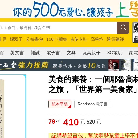
圭吾
楊双子
公益書包
16647續集
吉伊卡哇
高希均
通靈藥師
路邊攤新作
馬斯克
玩具總動員5
超慢跑
館
英文書
雜誌
電子書
文具
玩具親子
3C電玩
家
美食的素養：一個耶魯高材
之旅，「世界第一美食家
紙本平裝
Readmoo 電子書
410
79
折
元
520
元
認購希望書包，幫助弱勢孩童上學不