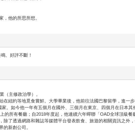
家，他的所思所想。
致共鳴、好評不斷！
業（主修政治學）。
在紐約等地覓食嘗鮮。大學畢業後，他前往法國巴黎留學，進一步
國家。如今他一年有五個月在國外、三個月在東京、四個月在日本其
有餐廳；自2018年度起，他連續六年蟬聯「OAD全球頂級餐廳」（OAD
了透過網路和雜誌等媒體平台發表飲食、旅遊的相關資訊之外，他也以Acc
界的新創公司。