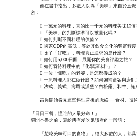
他在書中指出，多數人以為「美味」來自於直覺，
密：
 一萬元的料理，真的比一千元的料理美味10倍
 「美味」的判斷標準可以被量化嗎？
 如何判斷不同料理的價值？
 國家GDP的高低，等於其飲食文化的豐富程度
 除了「好吃」，料理真正追求的是什麼？
 如何用5,000日圓，展開你的美食評鑑之旅？
 如何看待料理中的「化學調味料」？
 一位「懂吃」的老饕，是怎麼養成的？
 一流料理人都在做什麼？如何彌補食客與廚師
 法式、義式、壽司或漢堡？白松露、和牛、鮪
當你開始看見這些料理背後的脈絡──食材、技術
「日日三餐，懂吃的人最好命！」
翻開本書之前，寫給所有愛吃鬼讀者的一段話：
「想吃美味可口的食物」，絕大多數的人，都具