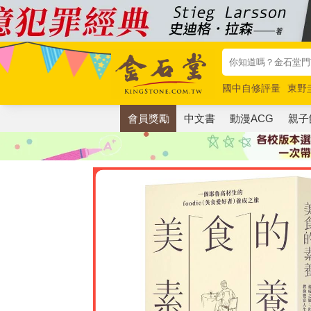
國中自修評量
東野
唯紅花綻放
奧德賽
會員獎勵
中文書
動漫ACG
親子