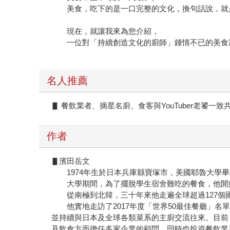
美食，吃下的是一口完整的文化，換句話說，就
現在，就讓我來為您介紹，
一位對「持續創造文化的廚師」鍾情不已的美食
名人推薦
▋ 餐飲業者、摘星名廚、食客與YouTuber老饕一
作者
▋濱田岳文
1974年生於日本兵庫縣寶塚市，美國耶魯大學畢
大學期間，為了擺脫學生宿舍難吃的餐食，他開始
從南極到北韓，三十年來他走遍全球超過127個
他實地走訪了2017年度「世界50最佳餐廳」名單上的所
並持續與日本及全球各類菜系的主廚交流往來。目前，除
及飲食方面擔任多家企業的顧問，同時也投資餐飲業