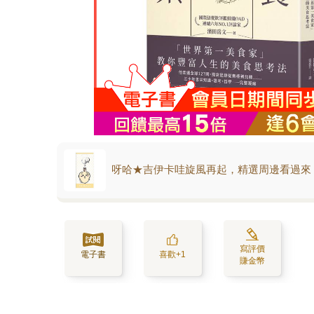
呀哈★吉伊卡哇旋風再起，精選周邊看過來
寫評價
電子書
喜歡+1
賺金幣