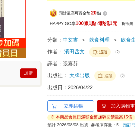
20
預計最高可得金幣
點
?
100累1點 4點抵1元
HAPPY GO享
折抵無
分類：
中文書
＞
飲食料理
＞
飲食
作者：
濱田岳文
追蹤
?
譯者：
張嘉芬
加購
出版社：
大牌出版
追蹤
?
出版日：
2026/04/22
立即結帳
加入購物車
※ 本商品會員日滿額金幣加碼回饋最高15倍
預計 2026/08/08 出貨
參考庫存量：5
預訂