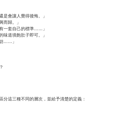
還是會讓人覺得後悔。」
興而歸。」
有一套自己的標準……」
的味道填飽肚子即可。」
妨……」
？
分這三種不同的層次，並給予清楚的定義：