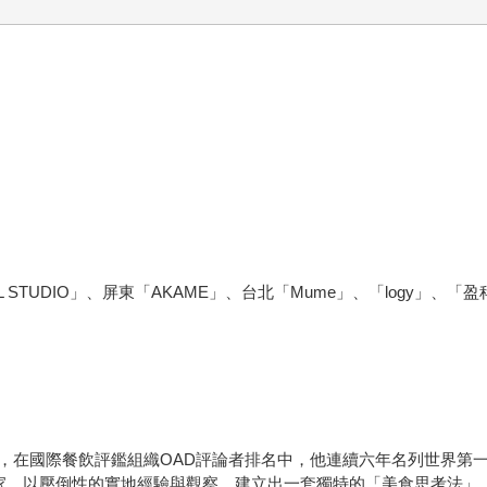
 STUDIO」、屏東「AKAME」、台北「Mume」、「logy」、「
在國際餐飲評鑑組織OAD評論者排名中，他連續六年名列世界第
家，以壓倒性的實地經驗與觀察，建立出一套獨特的「美食思考法」