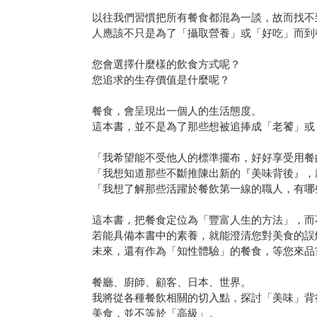
以往我們習慣把所有餐食都混為一談，故而找不
人應該不只是為了「攝取營養」或「好吃」而到
您會選擇什麼樣的飲食方式呢？
您追求的生存價值是什麼呢？
餐食，會呈現出一個人的生活態度。
這本書，並不是為了那些想被追捧成「老饕」或
「我希望能不受他人的標準擺布，好好享受用餐
「我想知道那些不斷推陳出新的『美味背後』，
「我想了解那些活躍於餐飲第一線的職人，有哪
這本書，把餐食定位為「豐富人生的方法」，而
若能具備本書中的素養，就能澄清您對美食的誤
未來，還有作為「知性體驗」的餐食，等您來品
餐廳、廚師、顧客、日本、世界。
我將從各種餐飲相關的切入點，探討「美味」背
美食，並不等於「高級」。