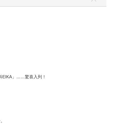
盈科EIKA」……驚喜入列！
一。
。