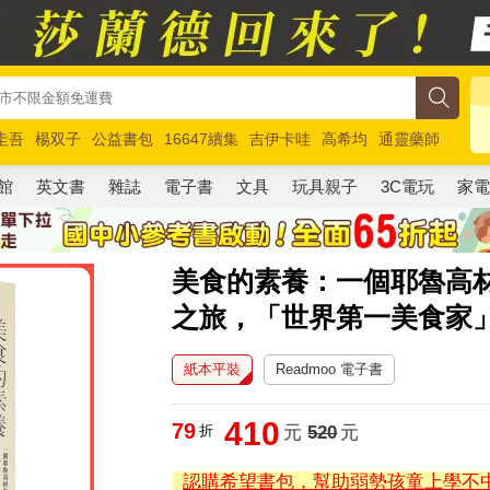
圭吾
楊双子
公益書包
16647續集
吉伊卡哇
高希均
通靈藥師
路邊攤新作
馬斯克
玩具總動員5
超慢跑
館
英文書
雜誌
電子書
文具
玩具親子
3C電玩
家
美食的素養：一個耶魯高材
之旅，「世界第一美食家
紙本平裝
Readmoo 電子書
410
79
折
元
520
元
認購希望書包，幫助弱勢孩童上學不