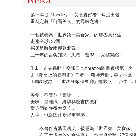
第一本從「foodie」（美食愛好者）角度出發，
重新定義「何謂美食」的尋味之書！
一個被譽為「世界第一美食家」的耶魯高材生，
走遍全球127國，
探店足跡從南極到北韓；
三十年的舌尖知識・思考・哲學──完整凝縮！
 未上市先轟動！空降日本Amazon圖書總榜第一名
 《餐桌上的臺灣史》作者──鞭神老師，專文推薦
 獨家收錄：「世界50最佳餐廳」隱藏版──台中「JL
美食，不等於「高級」，
美味，是知識、經驗與感官的總和；
當你開始懂得怎麼吃，
人生，也會因此變得更豐盛！
本書作者濱田岳文，被譽為「世界第一美食家」，
在三十多年的外食生涯裡，他走遍全球127個國