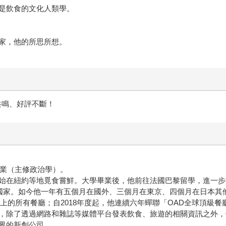
是飲食的文化人類學。
家，他的所思所想。
致共鳴、好評不斷！
業（主修政治學）。
在紐約等地覓食嘗鮮。大學畢業後，他前往法國巴黎留學，進一步
國家。如今他一年有五個月在國外、三個月在東京、四個月在日本其
有餐廳；自2018年度起，他連續六年蟬聯「OAD全球頂級餐廳」（OAD
了透過網路和雜誌等媒體平台發表飲食、旅遊的相關資訊之外，他也以Acc
界的新創公司。