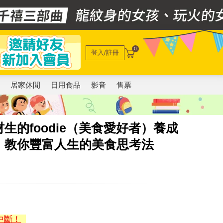
0
登入/註冊
電
居家休閒
日用食品
影音
售票
生的foodie（美食愛好者）養成
」教你豐富人生的美食思考法
中斷！