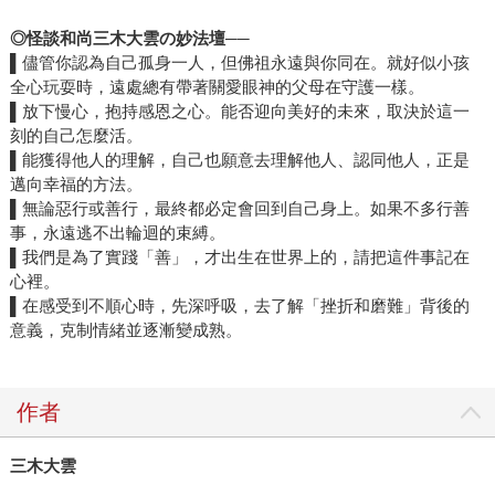
◎
怪談和尚三木大雲の妙法壇
──
▌儘管你認為自己孤身一人，但佛祖永遠與你同在。就好似小孩
全心玩耍時，遠處總有帶著關愛眼神的父母在守護一樣。
▌放下慢心，抱持感恩之心。能否迎向美好的未來，取決於這一
刻的自己怎麼活。
▌能獲得他人的理解，自己也願意去理解他人、認同他人，正是
邁向幸福的方法。
▌無論惡行或善行，最終都必定會回到自己身上。如果不多行善
事，永遠逃不出輪迴的束縛。
▌我們是為了實踐「善」，才出生在世界上的，請把這件事記在
心裡。
▌在感受到不順心時，先深呼吸，去了解「挫折和磨難」背後的
意義，克制情緒並逐漸變成熟。
作者
三木大雲