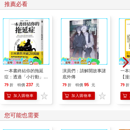
推薦必看
一本書終結你的拖延
演員們：請解開故事謎
一本
症：透過「小行動」打
底外傳
【漫
開大腦的行動開關，懶
行動
237
95
79
折
特價
元
79
折
特價
元
79
折
人也能變身「行動派」
開關
的37個科學方法
「行
加入購物車
加入購物車
學方
您可能也需要