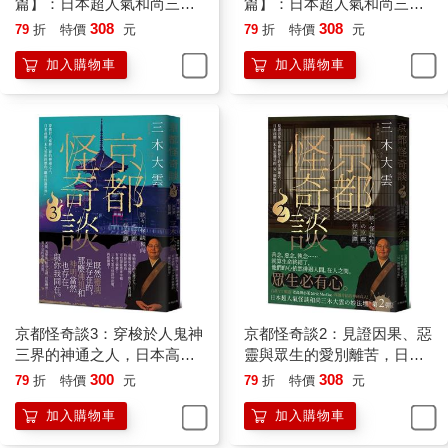
篇】：日本超人氣和尚三木
篇】：日本超人氣和尚三木
大雲，帶你追溯前世今生、
大雲，帶你穿梭幽冥之門、
308
308
79
折
特價
元
79
折
特價
元
潛心化解善惡因緣的醒世之
細緻導覽善惡果報的警世之
加入購物車
加入購物車
作
作
京都怪奇談3：穿梭於人鬼神
京都怪奇談2：見證因果、惡
三界的神通之人，日本高僧
靈與眾生的愛別離苦，日本
三木大雲所經歷的「離奇怪
高僧三木大雲遇見的「另一
300
308
79
折
特價
元
79
折
特價
元
誕世界」
個戰慄京都」
加入購物車
加入購物車