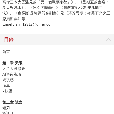
高僧三木大雲遇見的「另一個戰慄京都」》、《星期五的書店：
夏天與汽水》、《冰冷的轉學生》《圖解重配和聲 樂風編曲
法》、《實踐版 最強經營企劃書》及《璀璨異境：夜幕下光之工
廠攝影集》等。
Email：shin12317@gmail.com
目錄
前言
第一章
天眼
大黑天神顯靈
AI語音辨識
既視感
逼車
●欲望
第二章
謊言
短刀
怪談師