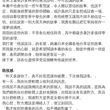
世界上還有許多科學尚無法證明，不可思議的故事。
本書中也會出現一些乍看荒誕，令人難以置信的故事。也說不
定，我親身經歷過的那些體驗，或許真的只是妄想或誤會一場。
但回頭看現實世界中發生的事，有些經歷又讓我不得不相信這一
切。好比說第一則大黑天神的故事，我實在難以把它單純視作一
場夢或偶然。
我寫的這些內容，不管各位相信與否，其中都蘊含著許多值得學
習的道理。
我打著「怪談說法」的名號，跑遍日本全國各地分享這些故事。
而我最大的心願，就是希望閱讀本書的各位，能從中獲得一些提
醒，進而調整自身，朝幸福更靠近一步。
接下來，請各位盡情享受這個離奇怪誕的世界。
既視感
「昨天多謝你了。真不好意思讓你破費，下次換我請客。」
有一天，我在社群軟體上收到這則訊息。
但我並不真的認識傳訊息來的那個人。我說不真的認識，是因為
我們雖然在社群軟體上是好友關係，但我並沒有見過對方。而且
在社群軟體上，我連對方是男是女都分辨不出來。
我心想，對方應該是傳錯人了，便立刻回訊。
「剛才收到您傳來的訊息，似乎傳錯對象了。」