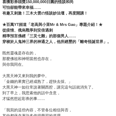
喜獲彩券頭獎
150,000,000
日圓的怪談和尚
可怕卻能帶來幸福……
有趣又刺激！三木大雲の怪談妙法壇，再度開講！
★
百萬
YT
頻道「老高與小茉
Mr & Mrs Gao
」專題介紹！
★
從疫情、俄烏戰爭到安倍遇刺
精準預言佛經「三災七難」的那個男人……
穿梭於人鬼神三界的神通之人，他所經歷的「離奇怪誕世界」。
既然靈魂是存在的，
那麼佛祖和神明當然也存在，
與你我同在。
大黑天神又來到我的夢中。
「金錢的果實已經成熟了，趕快去採。」
大黑天神一如往常說著關西腔，講完這句話就消失了。
到了早上，我思索他的話中含意，
才猛然想起彩券的事……
「我寫的這些內容，不管各位相信與否，
其中都蘊含著許多值得學習的道理。