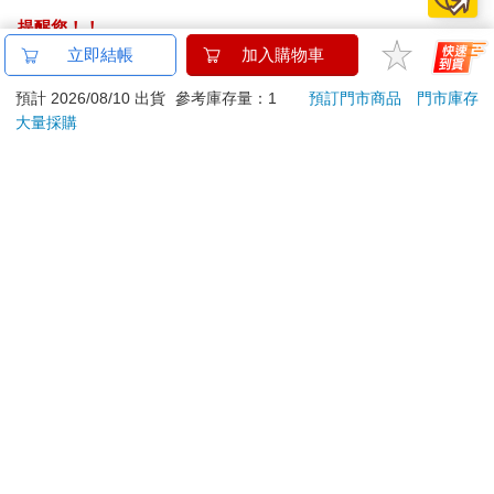
提醒您！！
金石堂及銀行均不會請您操作ATM! 如接獲電話要求您前往
立即結帳
加入購物車
ATM提款機，請不要聽從指示，以免受騙上當！
預計 2026/08/10 出貨
參考庫存量：1
預訂門市商品
門市庫存
大量採購
退換貨須知：
**提醒您，鑑賞期不等於試用期，退回商品須為全新狀態**
依據「消費者保護法」第19條及行政院消費者保護處公告之
「通訊交易解除權合理例外情事適用準則」，以下商品購買
後，除商品本身有瑕疵外，將不提供7天的猶豫期：
易於腐敗、保存期限較短或解約時即將逾期。（如：生
鮮食品）
依消費者要求所為之客製化給付。（客製化商品）
報紙、期刊或雜誌。（含MOOK、外文雜誌）
經消費者拆封之影音商品或電腦軟體。
非以有形媒介提供之數位內容或一經提供即為完成之線
上服務，經消費者事先同意始提供。（如：電子書、電
子雜誌、下載版軟體、虛擬商品…等）
已拆封之個人衛生用品。（如：內衣褲、刮鬍刀、除毛
刀…等）