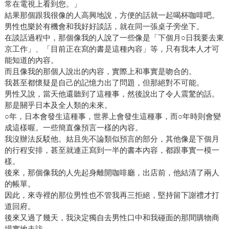
常在電視上看到您。」
結果那個跟我很像的人高興地說，方便的話就一起喝杯咖啡吧。
男性也樂於有機會和我好好談話，就在同一張桌子旁坐下。
在談話過程中，那個像我的人說了一些像是「下個月○日我要去東
京工作」、「目前正在寫的書是這種內容」等，只有我本人才可
能知道的內容。
而且像我的那個人說出的內容，實際上和事實是吻合的。
我甚至都懷疑是自己的記憶力出了問題，但那絕對不可能。
男性又說，當天他還聽到了這種事，然後說出了令人震驚的話。
那是關乎日本及全人類的未來。
○年，日本會發生這種事，世界上會發生這種事，而○年時則會變
成這樣喔。一些簡直像預言一樣的內容。
我沒辦法反駁他。姑且先不論類似預言的部分，其他像是下個月
的行程安排，甚至就連正寫到一半的書本內容，都跟事實一模一
樣。
後來，那個像我的人先起身離開咖啡廳，出店前，他結清了兩人
的帳單。
因此，來寺裡的那位男性也不管我再三拒絕，堅持留下謝禮才打
道回府。
後來又過了幾天，我決定獨自去男性口中和我碰面的那間購物商
場實地走訪。