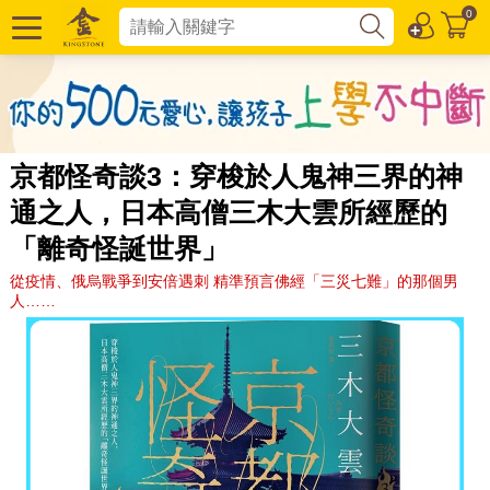
0
京都怪奇談3：穿梭於人鬼神三界的神
通之人，日本高僧三木大雲所經歷的
「離奇怪誕世界」
從疫情、俄烏戰爭到安倍遇刺 精準預言佛經「三災七難」的那個男
人……