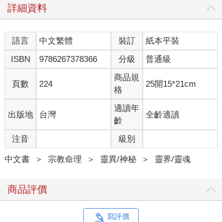
詳細資料
語言
中文繁體
裝訂
紙本平裝
ISBN
9786267378366
分級
普通級
商品規
頁數
224
25開15*21cm
格
適讀年
出版地
台灣
全齡適讀
齡
注音
級別
中文書
＞
宗教命理
＞
靈異/神秘
＞
靈界/靈魂
商品評價
寫評價