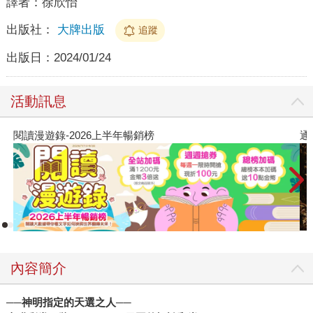
譯者：
徐欣怡
出版社：
大牌出版
追蹤
出版日：
2024/01/24
活動訊息
閱讀漫遊錄-2026上半年暢銷榜
通
內容簡介
──神明指定的天選之人──