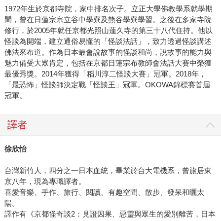
1972年生於京都寺院，家中排名次子。立正大學佛教學系就學期
間，曾在日蓮宗宗立谷中學寮及熊谷學寮學習。之後在多家寺院
修行，於2005年就任京都光照山蓮久寺的第三十八代住持。他以
怪談為開端，建立通俗易懂的「怪談法話」，致力透過怪談講述
佛法來布道。作為日本最會說故事的怪談和尚，說故事的能力與
魅力備受大眾肯定，包括在京都日蓮宗布教師會法話大賽中榮獲
最優秀獎。2014年獲得「稻川淳二怪談大賽」冠軍。2018年，
「最恐怖」怪談師決定戰「怪談王」冠軍。OKOWA錦標賽首屆
冠軍。
譯者
徐欣怡
台灣新竹人，四分之一日本血統，畢業於台大電機系，曾旅居東
京八年，現為專職譯者。
喜愛音樂、手作、旅行、閱讀、有趣空間、散步、發呆和曬太
陽。
譯作有《京都怪奇談2：見證因果、惡靈與眾生的愛別離苦，日本