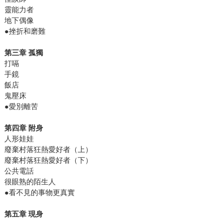
靈能力者
地下偶像
●挫折和磨難
第三章
孤獨
打嗝
手鏡
飯店
鬼壓床
●愛別離苦
第四章
附身
人形娃娃
廢棄村落狂熱愛好者（上）
廢棄村落狂熱愛好者（下）
公共電話
很眼熟的陌生人
●看不見的事物更真實
第五章
現身