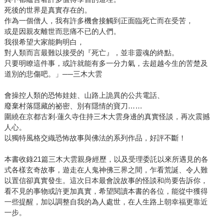
死後的世界是真實存在的。
作為一個僧人，我有許多機會接觸到正面臨死亡而在受苦，
或是因親友離世而悲痛不已的人們。
我很希望大家能夠明白，
對人類而言最難以接受的『死亡』，並非靈魂的終點。
只要明瞭這件事，或許就能有多一分力氣，去超越今生的苦楚及
道別的悲傷吧。」──三木大雲
會操控人類的恐怖娃娃、山路上詭異的公共電話、
廢棄村落隱藏的祕密、別有隱情的寶刀……
圍繞在京都古剎‧蓮久寺住持三木大雲身邊的真實怪談，再次震撼
人心。
以獨特風格交織恐怖故事與佛法的系列作品，好評不斷！
本書收錄21篇三木大雲親身經歷，以及受理委託以來所遇見的各
式各樣玄奇故事，遊走在人鬼神佛三界之間，乍看荒誕、令人難
以置信卻真實發生。這次日本最會說故事的怪談和尚要告訴你，
看不見的事物或許更加真實，希望閱讀本書的各位，能從中獲得
一些提醒，加以調整自我的為人處世，在人生路上朝幸福更靠近
一步。