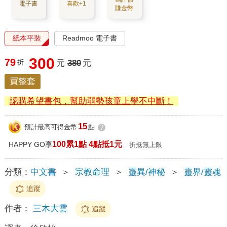
電子書
喜歡+1
賺金幣
紙本平裝
Readmoo 電子書
300
79
折
元
380
元
買整套
認購希望書包，幫助弱勢孩童上學不中斷！
15
預計最高可得金幣
點
?
100累1點 4點抵1元
HAPPY GO享
折抵無上限
分類：
中文書
＞
宗教命理
＞
靈異/神秘
＞
靈界/靈魂
追蹤
作者：
三木大雲
追蹤