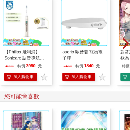
【Philips 飛利浦】
oserio 歐瑟若 寵物電
對常
Sonicare 語音導航音
子秤
欲為 
波電動牙刷-晨光杏
3990
1840
特價
元
特價
元
特價
4990
2480
HX5682/02
加入購物車
加入購物車
您可能會喜歡