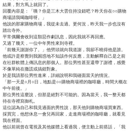
結果，對方馬上就回了。
回覆內容是：「咦？你是三木大雲住持沒錯吧？昨天你在○○購物
商場請我喝咖啡呀。」
他說的那家購物商場，我從未去過。更何況，昨天我一步也沒有
踏出寺外。
平常偶爾會收到這類惡作劇訊息，因此我就不再回應。
又過了幾天，一位中年男性來到寺裡。
「前幾天謝謝你了。」他劈頭就向我道謝，我卻不曉得他是誰。
他或許是察覺到我困惑地不知該作何反應，主動解釋自己是之前
在社群軟體上傳訊息的那個人。那位男性甚至還帶了謝禮，感覺
不像單純在撒謊或搞錯對象。
於是我請那位男性進來，詳細說明和我碰面當天的情況。
「那一天是○月○日，地點是○○購物商場裡的咖啡廳，時間大概在
中午前後。」
那位男性這麼說，但那是絕對不可能的。因為當天，我一整天都
待在寺裡寫御札。
這位認為自己和我見過面的男性說，那天他到購物商場買東西。
採買完，他想休息一會兒再回家，走進商場裡的咖啡廳，就看見
我在裡面。
他以前就曾在電視及其他媒體上看過我，便主動上前搭話，「我