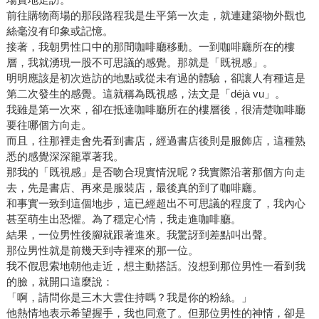
前往購物商場的那段路程我是生平第一次走，就連建築物外觀也
絲毫沒有印象或記憶。
接著，我朝男性口中的那間咖啡廳移動。一到咖啡廳所在的樓
層，我就湧現一股不可思議的感覺。那就是「既視感」。
明明應該是初次造訪的地點或從未有過的體驗，卻讓人有種這是
第二次發生的感覺。這就稱為既視感，法文是「déjà vu」。
我雖是第一次來，卻在抵達咖啡廳所在的樓層後，很清楚咖啡廳
要往哪個方向走。
而且，往那裡走會先看到書店，經過書店後則是服飾店，這種熟
悉的感覺深深籠罩著我。
那我的「既視感」是否吻合現實情況呢？我實際沿著那個方向走
去，先是書店、再來是服裝店，最後真的到了咖啡廳。
和事實一致到這個地步，這已經超出不可思議的程度了，我內心
甚至萌生出恐懼。為了穩定心情，我走進咖啡廳。
結果，一位男性後腳就跟著進來。我驚訝到差點叫出聲。
那位男性就是前幾天到寺裡來的那一位。
我不假思索地朝他走近，想主動搭話。沒想到那位男性一看到我
的臉，就開口這麼說：
「啊，請問你是三木大雲住持嗎？我是你的粉絲。」
他熱情地表示希望握手，我也同意了。但那位男性的神情，卻是