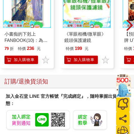
小書痴的下剋上
《單眼相機/微單眼》
【預
FANBOOK(10)：為了
鏡頭保護濾鏡
牌 UT
成為圖書管理員不擇手
SEL
236
199
79
折
特價
元
特價
元
特價
段！
充包
日文
加入購物車
加入購物車
訂購/退換貨須知
加入金石堂 LINE 官方帳號『完成綁定』，隨時掌握出貨動
態：