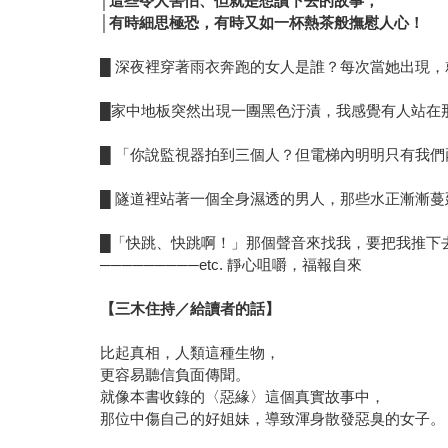
│
這些令人害怕、但就是想讀下去的故事，
│有時細思極恐，有時又如一杯熱茶般撫慰人心！
█ 深夜裡穿著雨衣奔跑的女人是誰？每次當她出現
█家中地板突然出現一團黑色汙漬，我感覺有人站在
█ 「你說監視器拍到三個人？但電梯內明明只有我們
█ 隧道裡站著一個全身濕透的男人，那些水正漸漸蔓
█「快跳、快跳啊！」那個聲音來找我，要把我推下
─────────etc. 靜心咀嚼，福報自來
【三木住持／給讀者的話】
比起真相，人類這種生物，
更容易聽信負面傳聞。
就像本書收錄的〈惡緣〉這個真實故事中，
那位中傷自己的好姐妹，導致渾身散發惡臭的女子。