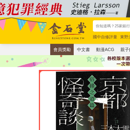
國中自修評量
東野
唯紅花綻放
奧德賽
會員獎勵
中文書
動漫ACG
親子