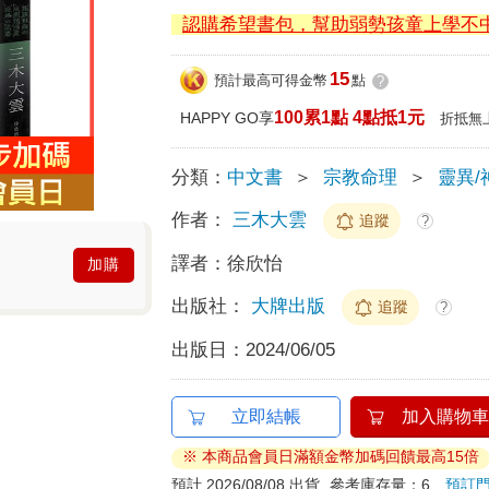
認購希望書包，幫助弱勢孩童上學不
15
預計最高可得金幣
點
?
100累1點 4點抵1元
HAPPY GO享
折抵無
分類：
中文書
＞
宗教命理
＞
靈異/
作者：
三木大雲
追蹤
?
譯者：
徐欣怡
加購
出版社：
大牌出版
追蹤
?
出版日：
2024/06/05
立即結帳
加入購物車
※ 本商品會員日滿額金幣加碼回饋最高15倍
預計 2026/08/08 出貨
參考庫存量：6
預訂