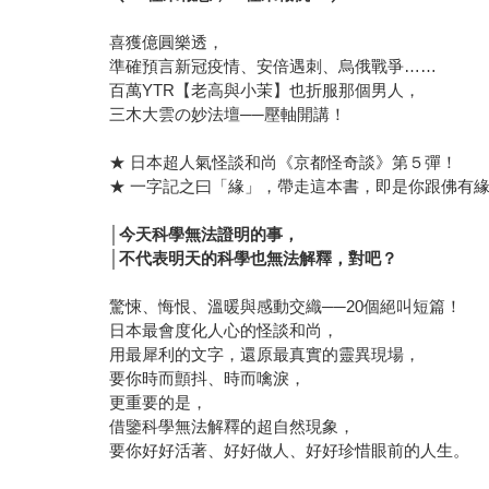
喜獲億圓樂透，
準確預言新冠疫情、安倍遇刺、烏俄戰爭……
百萬YTR【老高與小茉】也折服那個男人，
三木大雲の妙法壇──壓軸開講！
★ 日本超人氣怪談和尚《京都怪奇談》第５彈！
★ 一字記之曰「緣」，帶走這本書，即是你跟佛有
│
今天科學無法證明的事，
│不代表明天的科學也無法解釋，對吧？
驚悚、悔恨、溫暖與感動交織──20個絕叫短篇！
日本最會度化人心的怪談和尚，
用最犀利的文字，還原最真實的靈異現場，
要你時而顫抖、時而噙淚，
更重要的是，
借鑒科學無法解釋的超自然現象，
要你好好活著、好好做人、好好珍惜眼前的人生。