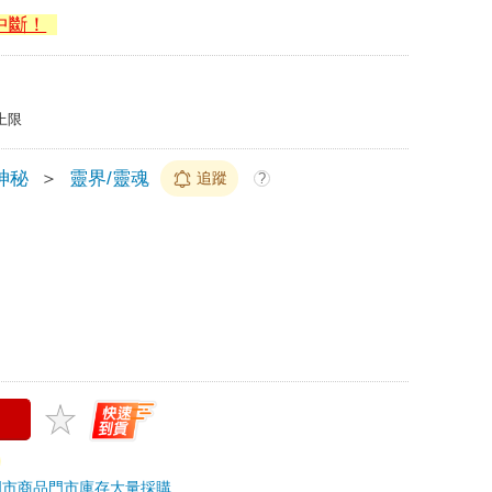
中斷！
上限
神秘
＞
靈界/靈魂
追蹤
?
門市商品
門市庫存
大量採購