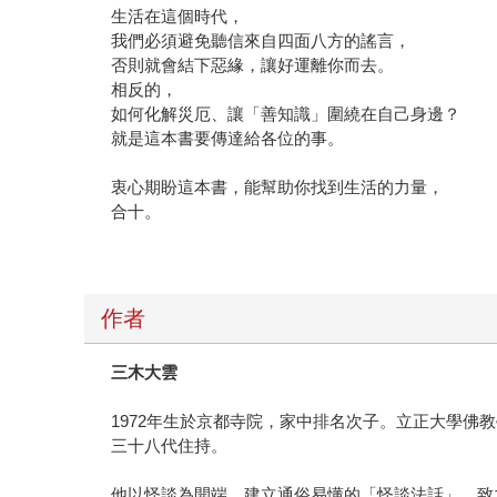
生活在這個時代，
我們必須避免聽信來自四面八方的謠言，
否則就會結下惡緣，讓好運離你而去。
相反的，
如何化解災厄、讓「善知識」圍繞在自己身邊？
就是這本書要傳達給各位的事。
衷心期盼這本書，能幫助你找到生活的力量，
合十。
作者
三木大雲
1972年生於京都寺院，家中排名次子。立正大學佛
三十八代住持。
他以怪談為開端，建立通俗易懂的「怪談法話」，致