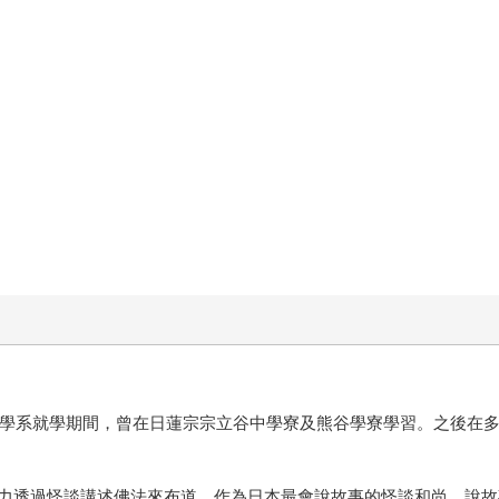
教學系就學期間，曾在日蓮宗宗立谷中學寮及熊谷學寮學習。之後在多
力透過怪談講述佛法來布道。作為日本最會說故事的怪談和尚，說故