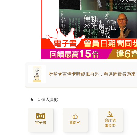
呀哈★吉伊卡哇旋風再起，精選周邊看過來
★
1
個人喜歡
寫評價
電子書
喜歡+1
賺金幣