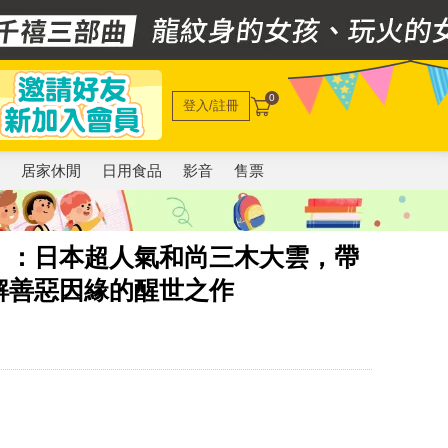
0
登入/註冊
電
居家休閒
日用食品
影音
售票
】：日本超人氣和尚三木大雲，帶
解善惡因緣的醒世之作