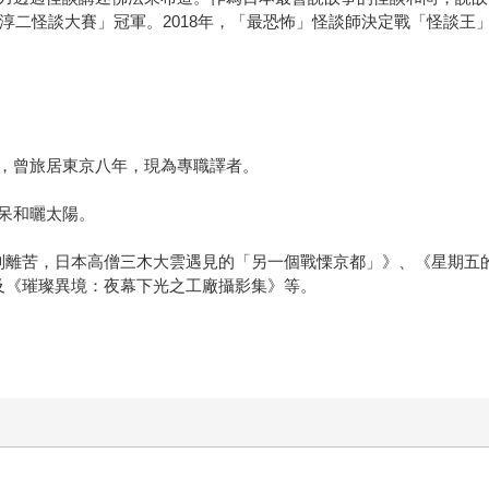
川淳二怪談大賽」冠軍。2018年，「最恐怖」怪談師決定戰「怪談王
，曾旅居東京八年，現為專職譯者。
呆和曬太陽。
別離苦，日本高僧三木大雲遇見的「另一個戰慄京都」》、《星期五
》及《璀璨異境：夜幕下光之工廠攝影集》等。