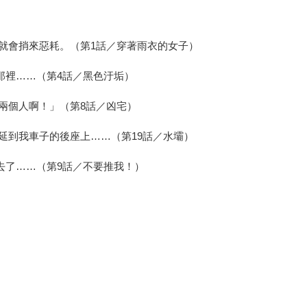
，就會捎來惡耗。（第1話／穿著雨衣的女子）
那裡……（第4話／黑色汙垢）
兩個人啊！」（第8話／凶宅）
延到我車子的後座上……（第19話／水壩）
去了……（第9話／不要推我！）