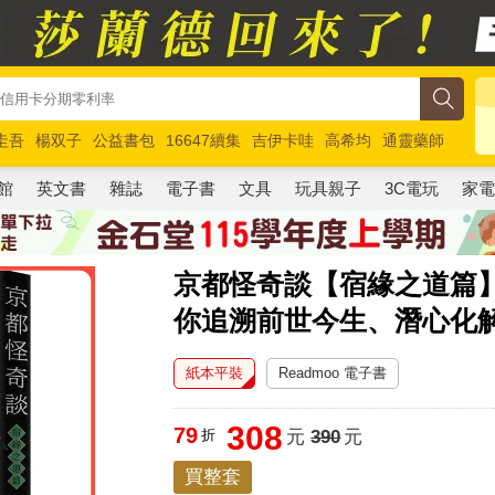
圭吾
楊双子
公益書包
16647續集
吉伊卡哇
高希均
通靈藥師
路邊攤新作
馬斯克
玩具總動員5
超慢跑
館
英文書
雜誌
電子書
文具
玩具親子
3C電玩
家
京都怪奇談【宿緣之道篇
你追溯前世今生、潛心化
紙本平裝
Readmoo 電子書
308
79
折
元
390
元
買整套