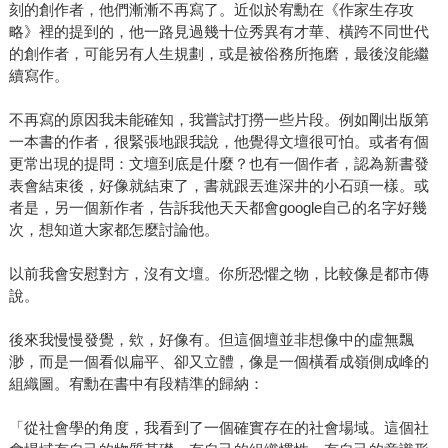
刻的創作者，他們漸漸不再寫了。近似於宥勳在《作家生存攻
略》裡的提到的，他一路見過幾十位秀異有才華、橫跨不同世代
的創作者，可能另有人生規劃，或是被俗務所拖磨，最後沒能繼
續寫作。
不再寫的原因我未能確知，我嘗試打撈一些片段。例如剛出版第
一本書的作者，很緊張地跟我說，他覺得文壇很可怕。或者有個
更常出現的提問：文壇到底是什麼？也有一個作者，認為新書發
表會結束後，好像就結束了，書就跟丟進深井的小石頭一樣。或
者是，另一個新作者，告訴我他天天都會google自己的名字好幾
次，想知道大家都怎麼討論他。
以前我會安慰對方，沒有文壇。你所恐懼之物，比較像是都市傳
說。
後來我慢慢發覺，欸，好像有。但這個壇並非想像中的虛無飄
渺，而是一個看似扁平、卻又立體，像是一個橫看成嶺側成峰的
組織圖。宥勳在書中有段精準的歸納：
「從社會學的角度，我看到了一個確實存在的社會場域。這個社