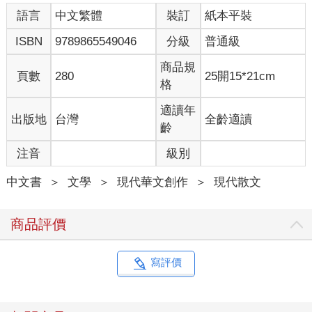
語言
中文繁體
裝訂
紙本平裝
ISBN
9789865549046
分級
普通級
商品規
頁數
280
25開15*21cm
格
適讀年
出版地
台灣
全齡適讀
齡
注音
級別
中文書
＞
文學
＞
現代華文創作
＞
現代散文
商品評價
寫評價