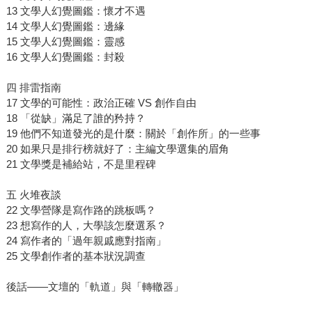
13 文學人幻覺圖鑑：懷才不遇
14 文學人幻覺圖鑑：邊緣
15 文學人幻覺圖鑑：靈感
16 文學人幻覺圖鑑：封殺
四 排雷指南
17 文學的可能性：政治正確 VS 創作自由
18 「從缺」滿足了誰的矜持？
19 他們不知道發光的是什麼：關於「創作所」的一些事
20 如果只是排行榜就好了：主編文學選集的眉角
21 文學獎是補給站，不是里程碑
五 火堆夜談
22 文學營隊是寫作路的跳板嗎？
23 想寫作的人，大學該怎麼選系？
24 寫作者的「過年親戚應對指南」
25 文學創作者的基本狀況調查
後話——文壇的「軌道」與「轉轍器」