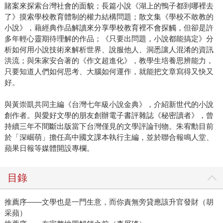
賭案來探索台灣社會的面貌；長篇小說《湖上的鴨子都到哪裡去
了》摸索學校教育體制的權力結構問題；散文集《學校不敢教的
小說》，藉經典作品解讀來分享學校教育裡不會探觸，但卻是許
多年輕心靈期待理解的作品；《只要出問題，小說都能搞定》分
析如何用小說技術來解析世界、說服他人、洞悉讓人混淆的資訊
洪流；與朱家安合著的《作文超進化》，教學生培養思辨能力，
只要知道人們如何思考、大腦如何運作，就能把文章寫得又快又
好。
與黃崇凱共同主編《台灣七年級小說金典》，介紹新世代的小說
創作者。與愛好文學的朋友創辦電子書評雜誌《秘密讀者》，曾
持續三年不間斷出版當下台灣僅見的文學評論刊物。朱宥勳目前
於「深崛萌」擔任高中國文課本執行主編，並於聯合報鳴人堂、
蘋果日報等媒體開設專欄。
目錄
推薦序——文學也是一門生意，而你責無旁貸應該升官發財（胡
采蘋）