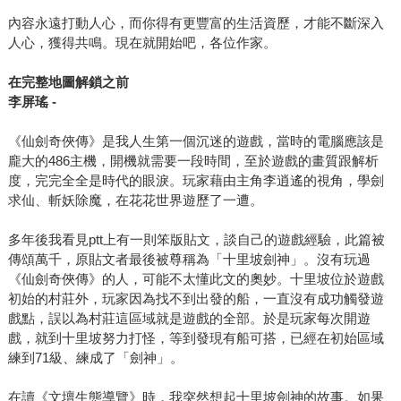
內容永遠打動人心，而你得有更豐富的生活資歷，才能不斷深入
人心，獲得共鳴。現在就開始吧，各位作家。
在完整地圖解鎖之前
李屏瑤 -
《仙劍奇俠傳》是我人生第一個沉迷的遊戲，當時的電腦應該是
龐大的486主機，開機就需要一段時間，至於遊戲的畫質跟解析
度，完完全全是時代的眼淚。玩家藉由主角李逍遙的視角，學劍
求仙、斬妖除魔，在花花世界遊歷了一遭。
多年後我看見ptt上有一則笨版貼文，談自己的遊戲經驗，此篇被
傳頌萬千，原貼文者最後被尊稱為「十里坡劍神」。沒有玩過
《仙劍奇俠傳》的人，可能不太懂此文的奧妙。十里坡位於遊戲
初始的村莊外，玩家因為找不到出發的船，一直沒有成功觸發遊
戲點，誤以為村莊這區域就是遊戲的全部。於是玩家每次開遊
戲，就到十里坡努力打怪，等到發現有船可搭，已經在初始區域
練到71級、練成了「劍神」。
在讀《文壇生態導覽》時，我突然想起十里坡劍神的故事。如果