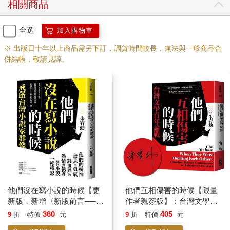
相關商品
全選
加入購物車
※ 出版日十年以上商品需另下訂，調貨時間較長，無法與一般商品合
併結帳，敬請見諒。
他們沒在寫小說的時候【更
他們互相傷害的時候【限量
新版，新增〈新版前言──遙
作者親簽版】：台灣文學百
遠的回音〉】：戒嚴台灣小
年論戰
360
405
9
折
特價
元
9
折
特價
元
說家群像