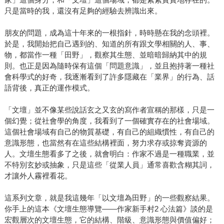
只是當時的我，還沒有足夠的經驗去辨識出來。
朋友的問題，成為這十年來的一根指針，時時懸在我的念頭裡。
於是，我開始把自己遇到的、知道的所有跟文學相關的人、事、
物，都當作一種「田野」，觀察其生態、並暗暗歸納其中的規
則。也正是因為隨時保有這個「問題意識」，並且抱持著一種社
會科學式的好奇，我逐漸看到了許多隱藏在「業界」的行為、話
語背後，真正的運作模式。
「文壇」並不像某些說話玄之又玄的寫作者宣稱的那樣，只是一
個幻覺；從社會學的角度，我看到了一個確實存在的社會場域。
這個社會場域有自己的物質基礎，有自己的組織慣性，有自己的
意識形態，也當然有在這些結構裡面，努力求存或掠奪資源的
人。文壇生態看多了之後，就會明白：作家不過是一種職業，並
不特別玄妙或抽象，只是這些「從業人員」通常喜歡含糊其詞，
才讓外人霧裡看花。
這系列文章，就是我這幾年「以文壇為田野」的一些觀察結果。
你手上的這本《文壇生態導覽——作家新手村2 心法篇》談的是
宏觀層次的文壇生態，它的結構、階級、意識形態與價值偏好；