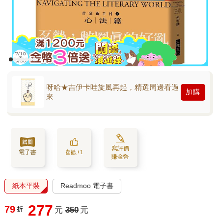
呀哈★吉伊卡哇旋風再起，精選周邊看過
加購
來
寫評價
電子書
喜歡+1
賺金幣
紙本平裝
Readmoo 電子書
277
79
折
元
350
元