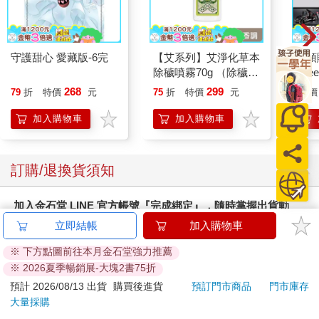
守護甜心 愛藏版-6完
【艾系列】艾淨化草本
【預
除穢噴霧70g （除穢/
thr
平安/淨化/艾草/芙蓉/
VA 
268
299
79
折
特價
元
75
折
特價
元
特價
抹草） 此為單瓶賣場
阿斯拉
另有多瓶組優惠賣場
SIR
加入購物車
加入購物車
訂購/退換貨須知
加入金石堂 LINE 官方帳號『完成綁定』，隨時掌握出貨動
態：
立即結帳
加入購物車
※ 下方點圖前往本月金石堂強力推薦
※ 2026夏季暢銷展-大塊2書75折
預計 2026/08/13 出貨
購買後進貨
預訂門市商品
門市庫存
大量採購
提醒您！！