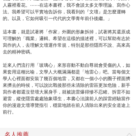
人霧裡看花。⋯⋯在這本書裡，我不會談太多文學理論、寫作心
法。我希望可以平實地告訴你，我看到的『文壇』是怎麼運轉
的。以及，它如何吸引一代代的文學青年前仆後繼。」
這本書，就是試著將「作家」外圍的形象拆掉，試著將其還原成
可理解的「職業」邏輯。希望在這樣的描述裡，可以幫助有志於
寫作的人，去理解文壇運作常規，特別是那些隱而不說、高來高
去的精神密碼。
近來人們流行用「玻璃心」來形容動不動自尊就會受傷的人，如
果套用這種比喻，文學人大概滿滿都是「地雷心」吧。當每個文
學人心裡面都安裝了幾百個地雷，又都在一個小小的圈子裡面擠
來擠去的時候，可以說比戰後那些未清除的雷區更加危險，新手
寫作者都還沒登壇大展身手，就被詭雷爆得慘不忍睹。拆雷不如
避雷，縱使隱雷處處險象環生，本書心法讓前人的踩雷經驗當作
你的漫遊文壇導覽指引，穩當地踏在前人清除出來的安全道途上
前行。
名人推薦