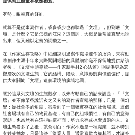
提供補血能量和破關祕笈。
歹勢，敝圈真的好亂
就算不是從事寫作者，或多或少也都聽過「文壇」，但到底「文
壇」是什麼？它是怎樣的江湖？這個詞，大概是最常被直覺地說
出來，但又難以定義的詞彙之一。
在《作家生存攻略》中細細說明過寫作職場運作的眉角，朱宥勳
將創作生涯十年來實際闖關經驗的具體細節毫不保留地提供給讀
者後，《文壇生態導覽——作家新手村2 心法篇》則提供更為宏
觀層次的文壇生態，它的結構、階級、意識形態與價值偏好，提
供大家關於「文壇」這個環境的廣域地圖。
關於這系列文壇的生態觀察，以朱宥勳自己的話來說是：「『文
壇』並不像某些說話玄之又玄的寫作者宣稱的那樣，只是一個幻
覺；從社會學的角度，我看到了一個確實存在的社會場域。這個
社會場域有自己的物質基礎，有自己的組織慣性，有自己的意識
形態，也當然有在這些結構裡面，努力求存或掠奪資源的人。文
壇生態看多了之後，就會明白：作家不過是一種職業，並不特別
玄妙或抽象，只是這些『從業人員』通常喜歡含糊其詞，才讓外