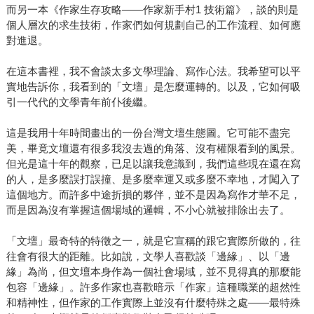
而另一本《作家生存攻略——作家新手村1 技術篇》，談的則是
個人層次的求生技術，作家們如何規劃自己的工作流程、如何應
對進退。
在這本書裡，我不會談太多文學理論、寫作心法。我希望可以平
實地告訴你，我看到的「文壇」是怎麼運轉的。以及，它如何吸
引一代代的文學青年前仆後繼。
這是我用十年時間畫出的一份台灣文壇生態圖。它可能不盡完
美，畢竟文壇還有很多我沒去過的角落、沒有權限看到的風景。
但光是這十年的觀察，已足以讓我意識到，我們這些現在還在寫
的人，是多麼誤打誤撞、是多麼幸運又或多麼不幸地，才闖入了
這個地方。而許多中途折損的夥伴，並不是因為寫作才華不足，
而是因為沒有掌握這個場域的邏輯，不小心就被排除出去了。
「文壇」最奇特的特徵之一，就是它宣稱的跟它實際所做的，往
往會有很大的距離。比如說，文學人喜歡談「邊緣」、以「邊
緣」為尚，但文壇本身作為一個社會場域，並不見得真的那麼能
包容「邊緣」。許多作家也喜歡暗示「作家」這種職業的超然性
和精神性，但作家的工作實際上並沒有什麼特殊之處——最特殊