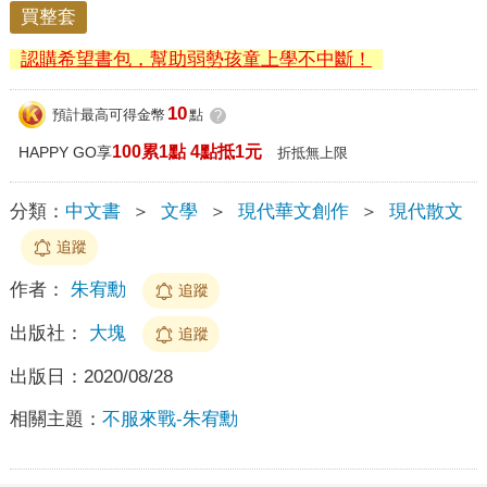
買整套
認購希望書包，幫助弱勢孩童上學不中斷！
10
預計最高可得金幣
點
?
100累1點 4點抵1元
HAPPY GO享
折抵無上限
分類：
中文書
＞
文學
＞
現代華文創作
＞
現代散文
追蹤
作者：
朱宥勳
追蹤
出版社：
大塊
追蹤
出版日：
2020/08/28
相關主題：
不服來戰-朱宥勳