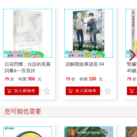
日花閃爍：台語的美麗
請解開故事謎底 04
腎臟
詞彙&一百首詩
40
就告
356
150
79
折
特價
元
79
折
特價
元
79
折
加入購物車
加入購物車
您可能也需要