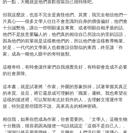
的一點，大概就是他們喜歡假裝自己很特殊吧。
但我這麼說，也並不完全是責怪他們。其實，我完全相信他們一
片真心——很多文學人往往不會意識到自身的價值偏好，他們會
十分誠懇地，講出一些明顯違反事實、或者明顯自相矛盾的話。
他們不是故意要騙人的，他們真的相信自己所說出的歪斜話語，
因為他們的前輩就是這樣教他們的，所以他們會這樣教導晚輩。
於是，一代代的文學新人也都會誤信類似的東西，終至讓「作
家」成為一種他人眼中的奇特族類。
這種奇特，有時會讓作家們自我感覺良好，有時卻會造成不必要
的社會屏障。
這本書，就是試著將「作家」外圍的形象拆掉，試著掌握其真正
的本質。並且，將它還原成可理解的「職業」邏輯。我也希望在
這樣的描述裡，可以幫助有志於寫作的人，去理解文壇運作常
規，特別是那些隱而不說、高來高去的精神密碼。
相信我，如果你想成為作家，你會需要的。「文學人」這種生物
十分難搞，很容易因為隨便一句話就認定「這個不是自己人」、
「謝謝以後不用再聯絡」了。近幾年，人們流行用「玻璃心」來