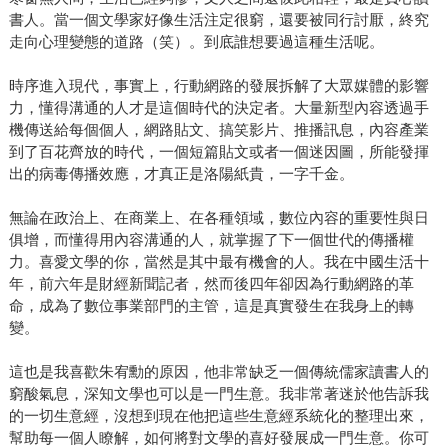
書人。當一個文學家好像生活注定很窮，還要被同行討厭，終究
走向心理變態的道路（笑）。到底誰想要過這種生活呢。
時序進入現代，事實上，行動網路的發展拆解了大眾媒體的影響
力，懂得溝通的人才是這個時代的決定者。大量新型內容透過手
機傳送給每個個人，網路貼文、搞笑影片、推播訊息，內容產業
到了百花齊放的時代，一個短篇貼文或者一個迷因圖，所能發揮
出的病毒傳播效應，才真正是洛陽紙貴，一字千金。
無論在政治上、在商業上、在各種領域，數位內容的重要性與日
俱增，而懂得用內容溝通的人，就掌握了下一個世代的傳播權
力。喜愛文學的你，當然是其中最有機會的人。我在中國生活十
年，前六年是財經新聞記者，然而後四年卻因為行動網路的革
命，成為了數位事業部門的主管，這是真實發生在我身上的轉
變。
這也是我喜歡朱宥勳的原因，他非常缺乏一個傳統儒家讀書人的
窮酸氣息，深知文學也可以是一門生意。我非常著迷於他告訴我
的一切生意經，沒想到現在他把這些生意經系統化的整理出來，
幫助每一個人瞭解，如何將對文學的喜好發展成一門生意。你可