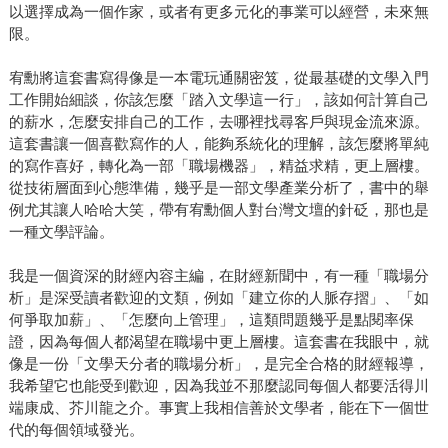
以選擇成為一個作家，或者有更多元化的事業可以經營，未來無
限。
宥勳將這套書寫得像是一本電玩通關密笈，從最基礎的文學入門
工作開始細談，你該怎麼「踏入文學這一行」，該如何計算自己
的薪水，怎麼安排自己的工作，去哪裡找尋客戶與現金流來源。
這套書讓一個喜歡寫作的人，能夠系統化的理解，該怎麼將單純
的寫作喜好，轉化為一部「職場機器」，精益求精，更上層樓。
從技術層面到心態準備，幾乎是一部文學產業分析了，書中的舉
例尤其讓人哈哈大笑，帶有宥勳個人對台灣文壇的針砭，那也是
一種文學評論。
我是一個資深的財經內容主編，在財經新聞中，有一種「職場分
析」是深受讀者歡迎的文類，例如「建立你的人脈存摺」、「如
何爭取加薪」、「怎麼向上管理」，這類問題幾乎是點閱率保
證，因為每個人都渴望在職場中更上層樓。這套書在我眼中，就
像是一份「文學天分者的職場分析」，是完全合格的財經報導，
我希望它也能受到歡迎，因為我並不那麼認同每個人都要活得川
端康成、芥川龍之介。事實上我相信善於文學者，能在下一個世
代的每個領域發光。