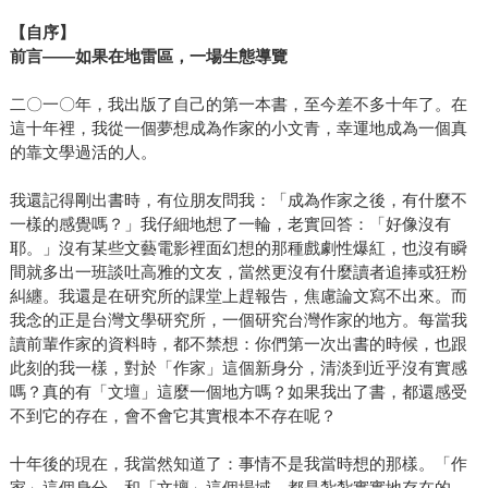
【自序】
前言——如果在地雷區，一場生態導覽
二〇一〇年，我出版了自己的第一本書，至今差不多十年了。在
這十年裡，我從一個夢想成為作家的小文青，幸運地成為一個真
的靠文學過活的人。
我還記得剛出書時，有位朋友問我：「成為作家之後，有什麼不
一樣的感覺嗎？」我仔細地想了一輪，老實回答：「好像沒有
耶。」沒有某些文藝電影裡面幻想的那種戲劇性爆紅，也沒有瞬
間就多出一班談吐高雅的文友，當然更沒有什麼讀者追捧或狂粉
糾纏。我還是在研究所的課堂上趕報告，焦慮論文寫不出來。而
我念的正是台灣文學研究所，一個研究台灣作家的地方。每當我
讀前輩作家的資料時，都不禁想：你們第一次出書的時候，也跟
此刻的我一樣，對於「作家」這個新身分，清淡到近乎沒有實感
嗎？真的有「文壇」這麼一個地方嗎？如果我出了書，都還感受
不到它的存在，會不會它其實根本不存在呢？
十年後的現在，我當然知道了：事情不是我當時想的那樣。「作
家」這個身分，和「文壇」這個場域，都是紮紮實實地存在的。