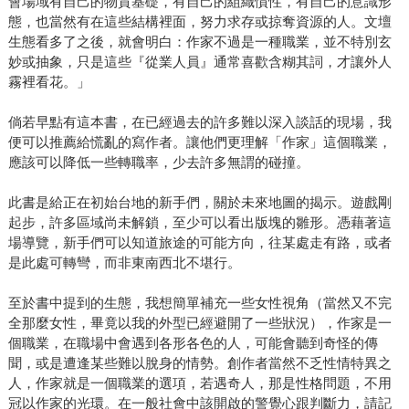
會場域有自己的物質基礎，有自己的組織慣性，有自己的意識形
態，也當然有在這些結構裡面，努力求存或掠奪資源的人。文壇
生態看多了之後，就會明白：作家不過是一種職業，並不特別玄
妙或抽象，只是這些『從業人員』通常喜歡含糊其詞，才讓外人
霧裡看花。」
倘若早點有這本書，在已經過去的許多難以深入談話的現場，我
便可以推薦給慌亂的寫作者。讓他們更理解「作家」這個職業，
應該可以降低一些轉職率，少去許多無謂的碰撞。
此書是給正在初始台地的新手們，關於未來地圖的揭示。遊戲剛
起步，許多區域尚未解鎖，至少可以看出版塊的雛形。憑藉著這
場導覽，新手們可以知道旅途的可能方向，往某處走有路，或者
是此處可轉彎，而非東南西北不堪行。
至於書中提到的生態，我想簡單補充一些女性視角（當然又不完
全那麼女性，畢竟以我的外型已經避開了一些狀況），作家是一
個職業，在職場中會遇到各形各色的人，可能會聽到奇怪的傳
聞，或是遭逢某些難以脫身的情勢。創作者當然不乏性情特異之
人，作家就是一個職業的選項，若遇奇人，那是性格問題，不用
冠以作家的光環。在一般社會中該開啟的警覺心跟判斷力，請記