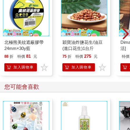
北極熊美紋遮蔽膠帶
穎寶油炸鹽花生/油豆
Dim
24mm×30y藍
(進口花生)1台斤
活]
81
275
88
折
特價
元
75
折
特價
元
特價
加入購物車
加入購物車
您可能會喜歡