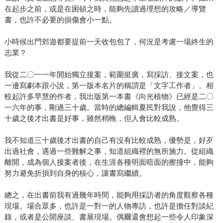
在起步之前，或是在困頓之時，能夠先讀過理想的攻略／導覽
書，也許不必要的損傷會小一點。
小時候出門郊遊都要提前一天收包包了，何況是考慮一場終生的
志業？
我從二〇一一年開始獨立接案，範圍挺廣，寫採訪、接文案，也
一邊寫劇本跟小說，第一版本名片的稱謂是「文字工作者」。相
較起許多早慧的作者，我出版第一本書《向光植物》已經是二〇
一六年的事，剛過三十歲。當時的總編輯夏民對我說，他覺得三
十歲之後才出書是好事，雖然稍晚，但人會比較成熟。
我不知道三十歲後才出書的自己有沒有比較成熟，優勢是，好歹
出過社會，遇過一些難解之事，知道組織裡的無所施力。從組織
離開，成為個人接案者後，在生涯各種明面暗面的擦撞中，能夠
努力避免折損到自身的核心，讓書寫繼續。
總之，在出書前我有過幾年時間，能夠用採訪者的角度觀察各種
現場。場合眾多，也許是一對一的人物專訪，也許是擔任對談紀
錄，或者是公開座談、書展現場。偶爾還會想起一些令人印象深