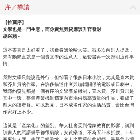
序／導讀
【推薦序】
文學也是一門生意，而你責無旁貸應該升官發財
胡采蘋 -
這本書真是太好看了，我邊看邊哈哈大笑。我多次向別人提及，
朱宥勳簡直就是一個賣文學的生意人，這套書再一次證明這件事
情。
我對文學只能說是外行，但卻看了很多日本小說，尤其是直木賞
和芥川賞的作家。在許多描述作者與編輯關係的電影或日劇中，
我隱約窺見那是一個有序的文學產業機制，直木賞、芥川賞只是
其中一環，整個產業機制穩定向市場供應高質量的作品，養成了
龐大的讀者群。可以想見，日本成名作家的生活品質，會比台灣
作家好上不少。
這就是「產業化」的差別。華人社會受到儒家教育的影響，講到
讀書人的詞語幾乎都很窮酸，安貧樂道、不為五斗米折腰、十年
寒窗無人問，生活已經夠慘，文人之間還彼此相輕，最是負心讀