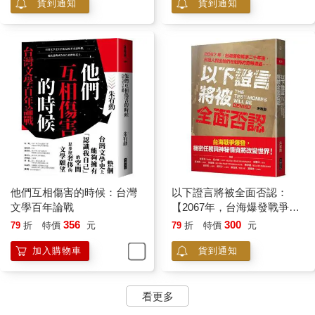
貨到通知
貨到通知
他們互相傷害的時候：台灣
以下證言將被全面否認：
文學百年論戰
【2067年，台海爆發戰爭二
十年後，五組人說出他們在
356
300
79
折
特價
元
79
折
特價
元
戰時的奇特遭遇⋯⋯】
加入購物車
貨到通知
看更多