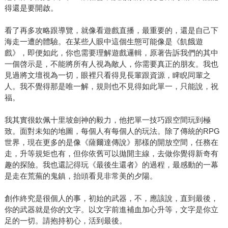
得還是要開啟。
看了再多攻略跟導覽，就像看遊戲直播，最重要的，還是自己下
海走一遭的體驗。在某些人眼中這個生態可能像是《飢餓遊
戲》，即便如此，你也需要理解遊戲邏輯，原著告訴我們的其中
一個啓示是，不能將所有人視為敵人，你需要真正的朋友。我也
見過將文壇視為一切，眼裡只看得見長輩跟資源，睥睨同輩之
人。我不覺得那是唯一解，規則也不見得如此單一，只能說，祝
福。
我其實很欽佩十里坡劍神的毅力，他把單一技巧跟空間玩到極
致。面對未知的地圖，每個人有每個人的玩法。除了傳統的RPG
世界，現在更多的是像《薩爾達傳說》那樣的開放空間，任務在
走，升等規矩也有，但你依舊可以拋開主線，去做你覺得新奇有
趣的探險。我也還記得玩《最後生還者》的過程，最感動的一幕
是走在荒蕪的鬼鎮，抬頭看見非常美的夕陽。
創作終究是很個人的事，初始的武器，不，應該說，直到最後，
你的武器就是你的文字。以文字前進補血加心升等，文字是你立
足的一切。請抱持初心，活到最後。