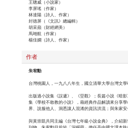
王聰威（小說家）
李屏瑤（作家）
林達陽（詩人、作家）
封德屏（《文訊》總編輯）
胡采蘋（財經網美）
馬翊航（作家）
楊佳嫻（詩人、作家）
作者
朱宥勳
台灣桃園人，一九八八年生，國立清華大學台灣文學
出版過小說集《誤遞》、《堊觀》；長篇小說《暗影
集《學校不敢教的小說》，藉經典作品解讀來分享學
界、說服他人、洞悉讓人混淆的資訊洪流；與朱家安
與黃崇凱共同主編《台灣七年級小說金典》，介紹新
刊物。朱宥勳目前於「深崛萌」擔任高中國文課本執