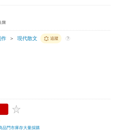
上限
創作
＞
現代散文
追蹤
?
商品
門市庫存
大量採購