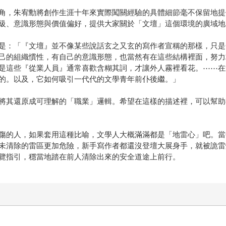
角，朱宥勳將創作生涯十年來實際闖關經驗的具體細節毫不保留地提
級、意識形態與價值偏好，提供大家關於「文壇」這個環境的廣域地
是：「『文壇』並不像某些說話玄之又玄的寫作者宣稱的那樣，只是
己的組織慣性，有自己的意識形態，也當然有在這些結構裡面，努力
是這些『從業人員』通常喜歡含糊其詞，才讓外人霧裡看花。⋯⋯在
的。以及，它如何吸引一代代的文學青年前仆後繼。」
將其還原成可理解的「職業」邏輯。希望在這樣的描述裡，可以幫助
傷的人，如果套用這種比喻，文學人大概滿滿都是「地雷心」吧。當
未清除的雷區更加危險，新手寫作者都還沒登壇大展身手，就被詭雷
覽指引，穩當地踏在前人清除出來的安全道途上前行。