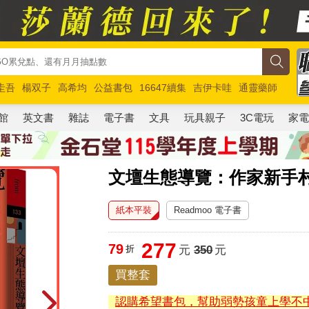
圭吾
楊双子
高希均
公益書包
16647續集
吉伊卡哇
通靈藥師
路邊攤新作
馬斯克
玩具總動員5
超慢跑
館
英文書
雜誌
電子書
文具
玩具親子
3C電玩
家
文壇生態導覽：作家新手村
紙本平裝
Readmoo 電子書
277
79
折
元
350
元
買整套
認購希望書包，幫助弱勢孩童上學不