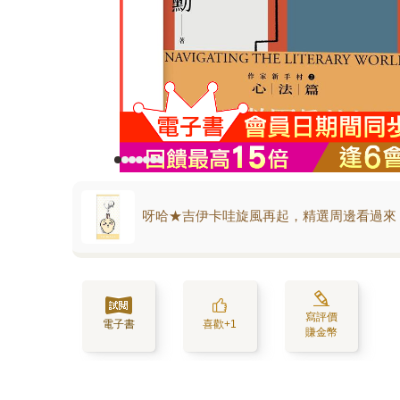
呀哈★吉伊卡哇旋風再起，精選周邊看過來
寫評價
電子書
喜歡+1
賺金幣