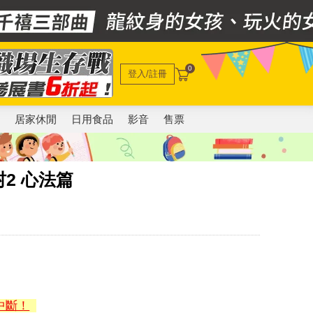
0
登入/註冊
電
居家休閒
日用食品
影音
售票
2 心法篇
中斷！