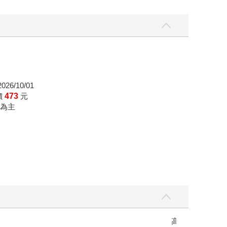
26/10/01
價
473
元
為主
高功能倖存者：