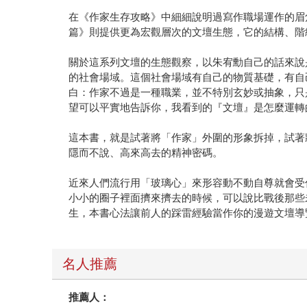
在《作家生存攻略》中細細說明過寫作職場運作的眉
篇》則提供更為宏觀層次的文壇生態，它的結構、階
關於這系列文壇的生態觀察，以朱宥勳自己的話來說
的社會場域。這個社會場域有自己的物質基礎，有自
白：作家不過是一種職業，並不特別玄妙或抽象，只
望可以平實地告訴你，我看到的『文壇』是怎麼運轉
這本書，就是試著將「作家」外圍的形象拆掉，試著
隱而不說、高來高去的精神密碼。
近來人們流行用「玻璃心」來形容動不動自尊就會受
小小的圈子裡面擠來擠去的時候，可以說比戰後那些
生，本書心法讓前人的踩雷經驗當作你的漫遊文壇導
名人推薦
推薦人：