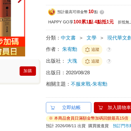
10
預計最高可得金幣
點
?
100累1點 4點抵1元
HAPPY GO享
折抵無
分類：
中文書
＞
文學
＞
現代華文
作者：
朱宥勳
追蹤
?
出版社：
大塊
追蹤
?
加購
出版日：
2020/08/28
相關主題：
不服來戰-朱宥勳
立即結帳
加入購物車
※ 本商品會員日滿額金幣加碼回饋最高15倍
預計 2026/08/11 出貨
購買後進貨
預訂門市