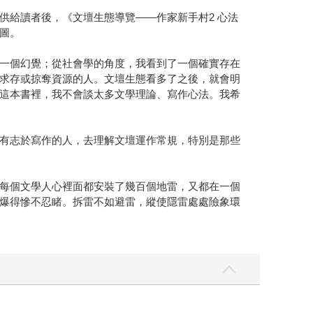
供給讀者後，《文壇生態導覽——作家新手村2 心法
圖。
一個幻覺；從社會學的角度，我看到了一個確實存在
求存或掠奪資源的人。文壇生態看多了之後，就會明
這本書裡，我不會談太多文學理論、寫作心法。我希
有志於寫作的人，去理解文壇運作常規，特別是那些
每個文學人心裡面都安裝了幾百個地雷，又都在一個
爆得慘不忍睹。拆雷不如避雷，縱使隱雷處處險象環