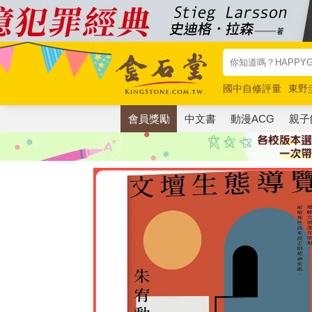
國中自修評量
東野
唯紅花綻放
奧德賽
會員獎勵
中文書
動漫ACG
親子