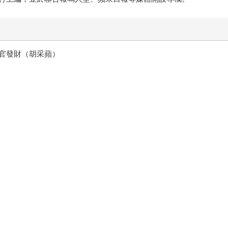
官發財（胡采蘋）