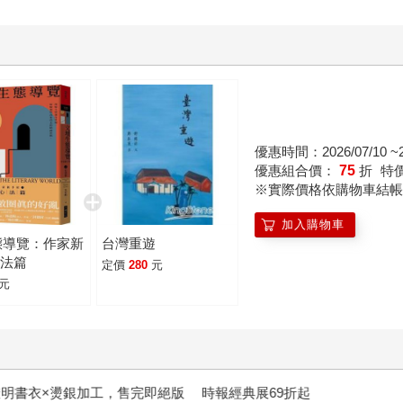
優惠時間：2026/07/10 ~20
優惠組合價：
75
折
特
※實際價格依購物車結帳
加入購物車
態導覽：作家新
台灣重遊
心法篇
定價
280
元
元
明書衣×燙銀加工，售完即絕版
時報經典展69折起