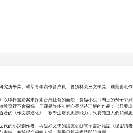
研究所畢業。耕莘青年寫作會成員，曾獲林榮三文學獎、國藝會創作
》以職棒簽賭案來探索台灣社會的面貌；長篇小說《湖上的鴨子都到
校教育裡不會探觸，但卻是許多年輕心靈期待理解的作品；《只要出
合著的《作文超進化》，教學生培養思辨能力，只要知道人們如何思
世代的小說創作者。與愛好文學的朋友創辦電子書評雜誌《秘密讀者
行主編，並於聯合報鳴人堂、蘋果日報等媒體開設專欄。