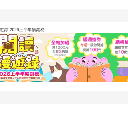
飢餓遊戲前傳贈早優券