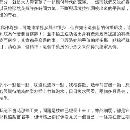
部分，就是大人帶著孩子一起應付時代的荒謬。」然而我們又說好春
以及她顯然花費許多時間力氣，不斷與環境拉扯調校出來的平衡感，
邊的奇石。
以寫作為務，可能連業餘參與都很少，但在如今這個新的傳播環境，
到底為什麼要自稱鵝！）並不輸正途功名出身有產銷履歷認證的有機
協而唐突，其實都是寫過的事，但經過她的手偏偏就多那一點棉裡藏
目，清心腸，健精神：這個中藥房的小孫女果然得到藥家真傳。
的小一點皺一點，味道也濃厚一點，我很喜歡。幾年前靈機一動，想
心與期待地為酪梨籽插上竹籤泡水，日日換水照看。兩個多月過去，
結果。
我絕不會花那些工夫，問題是枝幹已經長出來了，雖然細弱，卻是它
那株酪梨苗省事，但情感上卻好像看見另一個自己，一條落在普世期