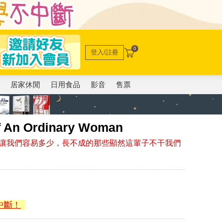
0
登入/註冊
電
居家休閒
日用食品
影音
售票
An Ordinary Woman
讓我們容易多少，長不成的那些顯然這輩子不干我們
中斷！