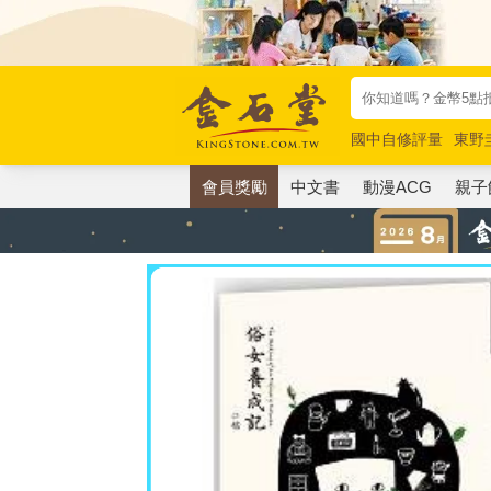
國中自修評量
東野
唯紅花綻放
奧德賽
會員獎勵
中文書
動漫ACG
親子