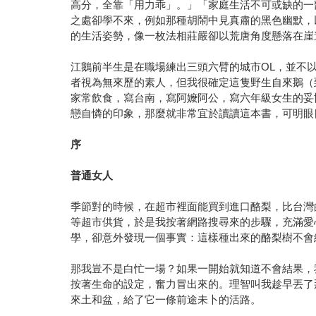
高分，全靠「用力乖」。」「家庭生活不可或缺的一
之處卻學不來，例如那種胡鬧中見真肅的黑色幽默，
的生活姿勢，像一枚法相莊嚴卻以荒唐角度懸落在崖
江鵝前半生是在職場練出三頭六臂的城市OL，並不
者視為無來歷的素人，但我很確定這隻野生自來鵝（
家常飲食，寫台南，寫阿嬤阿公，寫六年級女生的妥
戀自憐的印象，那麼就非常宜於讀讀這本書，可明眼
序
普通女人
季節對的時候，在超市裡面能買到進口酪梨，比台灣
等超市供貨，於是我按著網路搜尋來的步驟，充滿愛
學，卻意外發現一個事實：這樣種出來的酪梨樹不會
那我豈不是白忙一場？如果一開始就知道不會結果，
按著生命的設定，奮力冒出來的。理智叫我趁早丟了
來土和盆，給了它一條前途未卜的活路。