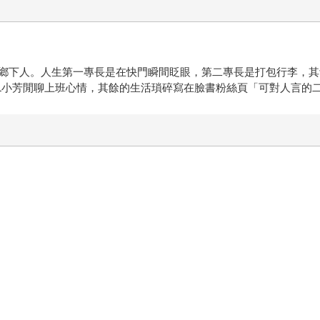
鄉下人。人生第一專長是在快門瞬間眨眼，第二專長是打包行李，其
心情，其餘的生活瑣碎寫在臉書粉絲頁「可對人言的二三事」www.facebook