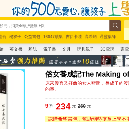
圭吾
楊双子
公益書包
16647續集
吉伊卡哇
高希均
通靈藥師
路邊攤新作
馬斯克
玩具總動員5
超慢跑
館
英文書
雜誌
電子書
文具
玩具親子
3C電玩
家
俗女養成記The Making of 
原來優秀又好命的女人藍圖，長成了的沒
的事。
234
9
折
元
260
元
認購希望書包，幫助弱勢孩童上學不