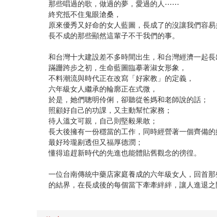
那些唱過的歌，做過的夢，愛過的人⋯⋯
終究抵不住鬼眼滄桑，
原來優秀又好命的女人藍圖，長成了的沒讓我們容易
長不成的那些顯然這輩子不干我們的事。
和台灣十大建設差不多時間出生，和台灣經濟一起長
蹣跚跨步之初，生命藍圖臨摹著淑女形象，
不料潮流與時代正在改寫「好家教」的定義，
六年級女人繼承的輪廓正在式微，
於是，她們聰明伶俐，卻聽從爸媽和老師說的話；
照顧好自己的功課，又主動幫忙家務；
待人溫文可親，自己則堅毅果敢；
長大後擁有一份穩當的工作，同時經營著一個齊備的
最好玲瓏剔透但又福厚德潤；
懂得追趕新時代的先進也能體貼舊觀念的徬徨。
一位台南傳統中藥店家庭養成的六年級女人，回首那
的結界，在長成後的每個當下牽牽絆絆，讓人進退之