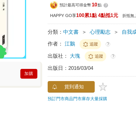
10
預計最高可得金幣
點
?
100累1點 4點抵1元
HAPPY GO享
折抵無
分類：
中文書
＞
心理勵志
＞
自我
作者：
江鵝
追蹤
?
出版社：
大塊
追蹤
?
出版日：
2016/03/04
加購
貨到通知
預訂門市商品
門市庫存
大量採購