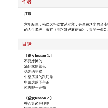
作者
江鵝
六年級生，輔仁大學德文系畢業，是住在淡水的台南
的人生階段。著有《高跟鞋與蘑菇頭》，與另一個OL小芳閒聊上班
目錄
〔俗女
lesson 1.
〕
不要嫁惦的
滿仔家的菜包
媽媽的早齋
中藥房裡的跟屁蟲
中藥房的下午茶
來去呷一碗麵
〔俗女
lesson 2.
〕
香蕉緊來呷呷咧