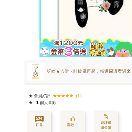
呀哈★吉伊卡哇旋風再起，精選周邊看過來
★
會員好評
★★★★★（1）
★
1
個人喜歡
寫評價
好書
喜歡+1
賺金幣