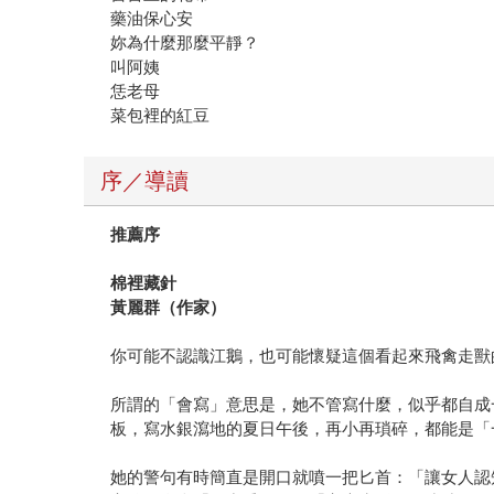
藥油保心安
妳為什麼那麼平靜？
叫阿姨
恁老母
菜包裡的紅豆
序／導讀
推薦序
棉裡藏針
黃麗群（作家）
你可能不認識江鵝，也可能懷疑這個看起來飛禽走獸
所謂的「會寫」意思是，她不管寫什麼，似乎都自成
板，寫水銀瀉地的夏日午後，再小再瑣碎，都能是「
她的警句有時簡直是開口就噴一把匕首：「讓女人認