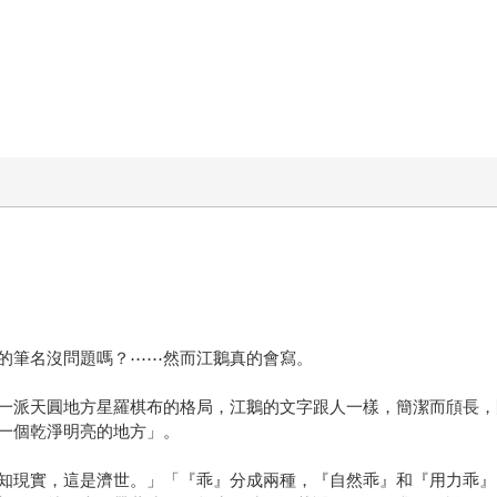
的筆名沒問題嗎？⋯⋯然而江鵝真的會寫。
一派天圓地方星羅棋布的格局，江鵝的文字跟人一樣，簡潔而頎長，
一個乾淨明亮的地方」。
知現實，這是濟世。」「『乖』分成兩種，『自然乖』和『用力乖』