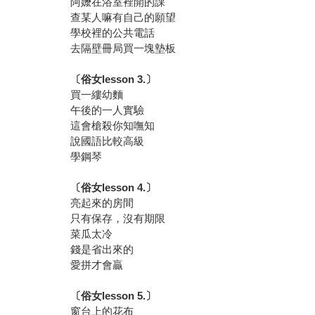
阿嬤在浴室裡開的課
查某人嘛有自己的願望
學校裡的公共電話
去隔壁冊局買一塊墊板
〔俗女
lesson 3.
〕
買一縷幼麵
午後的一人實驗
這會槍殺你知嘸知
說國語比較高級
學鋼琴
〔俗女
lesson 4.
〕
亮起來的房間
只有保存，沒有期限
菜瓜太冷
錢是省出來的
愛拼才會贏
〔俗女
lesson 5.
〕
窗台上的花布