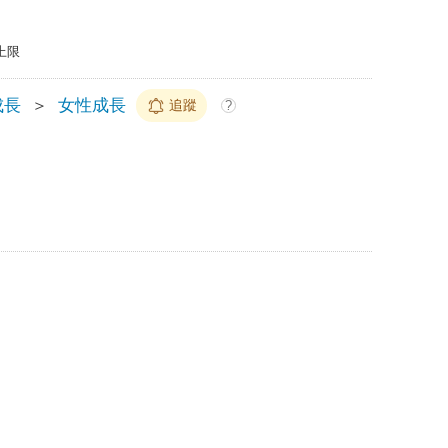
上限
成長
＞
女性成長
追蹤
?