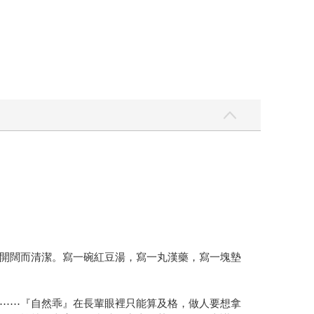
開闊而清潔。寫一碗紅豆湯，寫一丸漢藥，寫一塊墊
⋯⋯『自然乖』在長輩眼裡只能算及格，做人要想拿