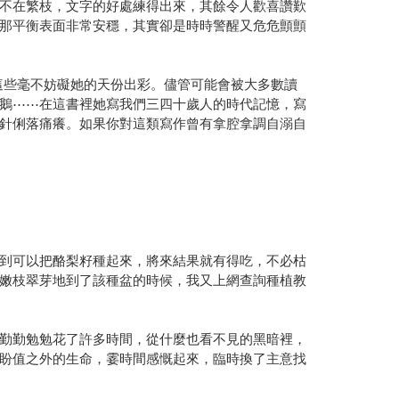
不在繁枝，文字的好處練得出來，其餘令人歡喜讚歎
那平衡表面非常安穩，其實卻是時時警醒又危危顫顫
這些毫不妨礙她的天份出彩。儘管可能會被大多數讀
鵝⋯⋯在這書裡她寫我們三四十歲人的時代記憶，寫
針俐落痛癢。如果你對這類寫作曾有拿腔拿調自溺自
到可以把酪梨籽種起來，將來結果就有得吃，不必枯
嫩枝翠芽地到了該種盆的時候，我又上網查詢種植教
勤勤勉勉花了許多時間，從什麼也看不見的黑暗裡，
盼值之外的生命，霎時間感慨起來，臨時換了主意找