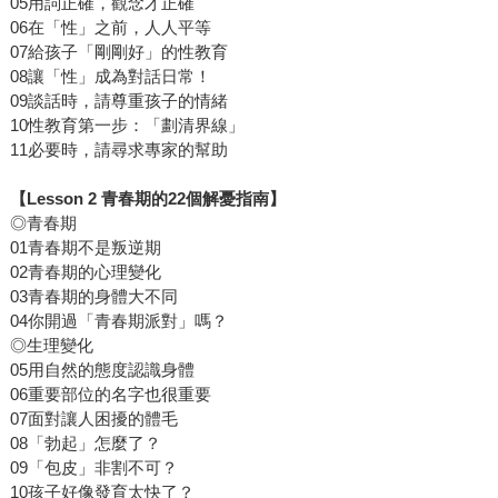
05用詞正確，觀念才正確
06在「性」之前，人人平等
07給孩子「剛剛好」的性教育
08讓「性」成為對話日常！
09談話時，請尊重孩子的情緒
10性教育第一步：「劃清界線」
11必要時，請尋求專家的幫助
【Lesson 2 青春期的22個解憂指南】
◎青春期
01青春期不是叛逆期
02青春期的心理變化
03青春期的身體大不同
04你開過「青春期派對」嗎？
◎生理變化
05用自然的態度認識身體
06重要部位的名字也很重要
07面對讓人困擾的體毛
08「勃起」怎麼了？
09「包皮」非割不可？
10孩子好像發育太快了？