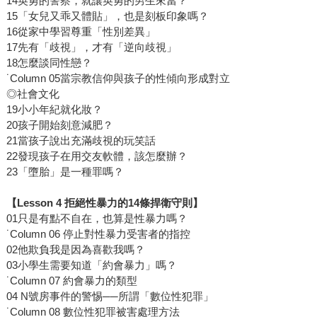
14英勇的警察，就讓英勇的男生來當？
15「女兒又乖又體貼」，也是刻板印象嗎？
16從家中學習尊重「性別差異」
17先有「歧視」，才有「逆向歧視」
18怎麼談同性戀？
˙Column 05當宗教信仰與孩子的性傾向形成對立
◎社會文化
19小小年紀就化妝？
20孩子開始刻意減肥？
21當孩子說出充滿歧視的玩笑話
22發現孩子在用交友軟體，該怎麼辦？
23「墮胎」是一種罪嗎？
【Lesson 4 拒絕性暴力的14條捍衛守則】
01只是有點不自在，也算是性暴力嗎？
˙Column 06 停止對性暴力受害者的指控
02他欺負我是因為喜歡我嗎？
03小學生需要知道「約會暴力」嗎？
˙Column 07 約會暴力的類型
04 N號房事件的警惕──所謂「數位性犯罪」
˙Column 08 數位性犯罪被害處理方法