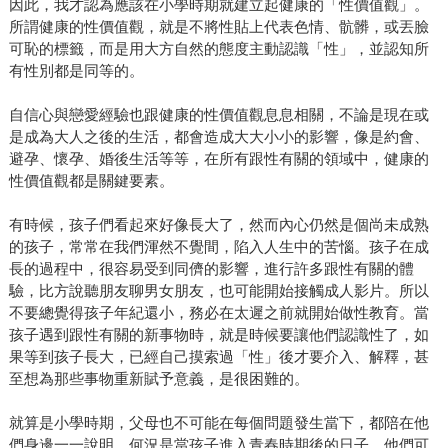
因此，我才認為應該在小學時期就建立起健康的「性價值觀」。
所謂健康的性價值觀，就是不將性貼上代表色情、骯髒，或丟臉
可恥的標籤，而是用大方自然的態度主動認識「性」，並認知所
有性別都是同等的。
自信心與戀愛經驗也跟健康的性價值觀息息相關，不論是現在或
是成為大人之後的生活，都會造成大大小小的影響，像是約會、
避孕、懷孕、婚後生活等等，在所有跟性有關的領域中，健康的
性價值觀都是關鍵要素。
有時候，孩子們看起來好像長大了，然而內心仍然是個尚未成熟
的孩子，常常在我們渾然不覺間，陷入人生中的苦惱。孩子在成
長的過程中，很容易受到同儕的影響，進行許多跟性有關的體
驗，比方說聽朋友聊男女朋友，也可能開始接觸成人影片。所以
不要總覺得孩子年紀還小，務必在太遲之前就開始做性教育。當
孩子遇到跟性有關的新事物時，就是時候要讓他們認識性了，如
果等到孩子長大，已經自己摸索過「性」後才要介入、解釋，甚
至想為那些事物重新賦予意義，是很困難的。
就算是小學時期，父母也不可能在每個問題發生當下，都陪在他
們身邊一一說明，何況是當孩子進入青春時期後的日子，他們可