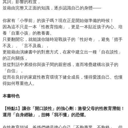
其詞」影響的程度，
並藉由完整又正面的知識，逐步認識自己的身體——
你家有「小學前」的孩子嗎？現在正是開始做準備的時候！
因為這不只是一本「性教育指南」，更是一本貼近孩子內心、培
養「自重小孩」的教養書。
只要翻開它，就能讓你隨時迎戰孩子的「性好奇」，避免「措手
不及」、「言不及義」，
更能藉由演練書中的對應方式，在家中建立出一種「自在談性」
的正向關係，
並從對話中累積你與孩子間的親密感，進而堆疊建構出孩子的
「自信」，
從而在良好的家庭性教育環境下健全成長，懂得愛護自己、也懂
得如何尊重他人。
本書特色
【特點1】讓你「開口談性」的強心劑：激發父母的性教育潛能！
運用「自身經驗」，扭轉「我不懂」的恐懼。
在性教育領域，爸媽們總是擔心自己「不夠專業、不夠格」，但