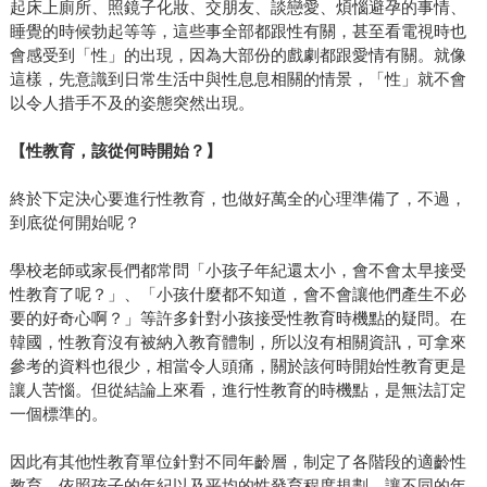
起床上廁所、照鏡子化妝、交朋友、談戀愛、煩惱避孕的事情、
睡覺的時候勃起等等，這些事全部都跟性有關，甚至看電視時也
會感受到「性」的出現，因為大部份的戲劇都跟愛情有關。就像
這樣，先意識到日常生活中與性息息相關的情景，「性」就不會
以令人措手不及的姿態突然出現。
【性教育，該從何時開始？】
終於下定決心要進行性教育，也做好萬全的心理準備了，不過，
到底從何開始呢？
學校老師或家長們都常問「小孩子年紀還太小，會不會太早接受
性教育了呢？」、「小孩什麼都不知道，會不會讓他們產生不必
要的好奇心啊？」等許多針對小孩接受性教育時機點的疑問。在
韓國，性教育沒有被納入教育體制，所以沒有相關資訊，可拿來
參考的資料也很少，相當令人頭痛，關於該何時開始性教育更是
讓人苦惱。但從結論上來看，進行性教育的時機點，是無法訂定
一個標準的。
因此有其他性教育單位針對不同年齡層，制定了各階段的適齡性
教育。依照孩子的年紀以及平均的性發育程度規劃，讓不同的年