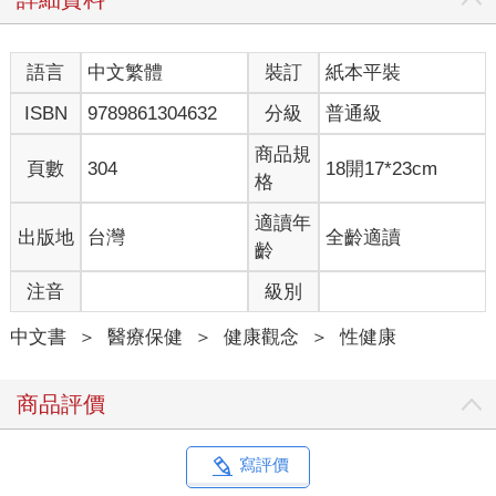
語言
中文繁體
裝訂
紙本平裝
ISBN
9789861304632
分級
普通級
商品規
頁數
304
18開17*23cm
格
適讀年
出版地
台灣
全齡適讀
齡
注音
級別
中文書
＞
醫療保健
＞
健康觀念
＞
性健康
商品評價
寫評價