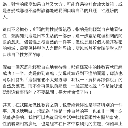
為，對性的態度如果自然又大方，可能容易被社會放大檢視，或
是會變成那種不論對誰都能輕易開口聊自己的月經、性經驗的
人。
這倒不必擔心，所謂的對性變得熟悉，指的是能輕鬆自在地看待
性，並認知到這是日常生活的一部份，進一步靈活處理相關的問
題的意思。儘管性是很自然的一件事，但也是屬於個人極其私密
的領域，需要保持與他人之間的界線，所以當然不會隨便對人開
口聊自己性方面的事。
假如一個家庭能輕鬆自在地看待性，那這樣家中的性教育就已經
成功了一半。光是做到這點，父母就算遇到不懂的問題，應該也
可以回答出「這個爸爸不太知道耶，我找一下資料再跟你說」的
自然反應吧。而不會再像以前那樣，一臉震驚地說「你是從哪邊
聽到這種事情的？不要亂問，長大就會懂了啦！」
其實，在我開始做性教育之前，也曾經覺得性是非常特別的一件
事。所以我明白，想認為「性是一件自然的事」也並非一朝一夕
就能改變的。我們可以先從日常生活中找找看跟性有關的事物。
性的範圍相當廣泛，也是經常在日常中接觸到的主題。例如早上