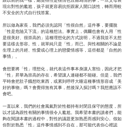
跟以前的我一樣，總覺得性是很情色且難為情的事，一旦父母表
現出對性的尷尬，孩子就更容易抗拒跟家人開口談性，轉而用較
不安全的方式自行找答案。
所以做為家長，我們必須先認同「性很自然」這件事，要擺脫
「性是危險又下流」的這種想法。事實上，偶爾也會有人用「性
是很美好、很崇高的」這種理想化的方式說明，不過我並不太想
要這樣去形容。性，就單純只是「性」而已。與性相關的不論是
生理上的月經、性愛或心理上的戀愛情感等，這些都是「自然的
事情」。
會想要將「性」理想化，就代表這件事本身讓人害怕，因此才把
「性」昇華為崇高的存在，希望讓人連碰都不能碰。但是，我們
平時會把肚子餓想吃東西，或累到呼呼大睡這種事情形容成「美
好的事物」嗎？會覺得煞有其事，然後深入探討嗎？我想應該不
會吧。
一直以來，我們的社會風氣對於性都持有封閉且保守的態度，所
以才認為跟性有關的事情很令人尷尬。我希望本書的讀者們，能
夠在閱讀本書的過程中，對性的議題更加熟悉而感到安心。假如
你對於熟悉「性」這件事情感到不自在，那可能代表你心裡認