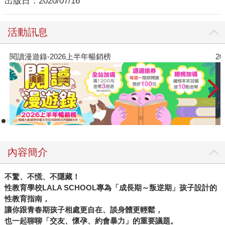
出版日：
2020/07/16
活動訊息
閱讀漫遊錄-2026上半年暢銷榜
2
內容簡介
不驚、不慌、不隱藏！
性教育學校LALA SCHOOL專為「成長期～叛逆期」孩子設計的
性教育指南，
讓你跟青春期孩子相處更自在、談身體更輕鬆，
也一起聊聊「交友、懷孕、約會暴力」的重要議題。