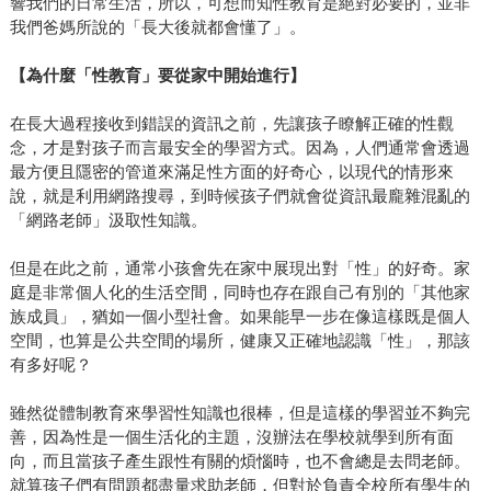
響我們的日常生活，所以，可想而知性教育是絕對必要的，並非
我們爸媽所說的「長大後就都會懂了」。
【為什麼「性教育」要從家中開始進行】
在長大過程接收到錯誤的資訊之前，先讓孩子瞭解正確的性觀
念，才是對孩子而言最安全的學習方式。因為，人們通常會透過
最方便且隱密的管道來滿足性方面的好奇心，以現代的情形來
說，就是利用網路搜尋，到時候孩子們就會從資訊最龐雜混亂的
「網路老師」汲取性知識。
但是在此之前，通常小孩會先在家中展現出對「性」的好奇。家
庭是非常個人化的生活空間，同時也存在跟自己有別的「其他家
族成員」，猶如一個小型社會。如果能早一步在像這樣既是個人
空間，也算是公共空間的場所，健康又正確地認識「性」，那該
有多好呢？
雖然從體制教育來學習性知識也很棒，但是這樣的學習並不夠完
善，因為性是一個生活化的主題，沒辦法在學校就學到所有面
向，而且當孩子產生跟性有關的煩惱時，也不會總是去問老師。
就算孩子們有問題都盡量求助老師，但對於負責全校所有學生的