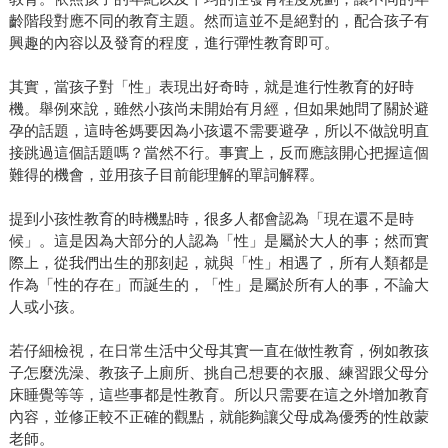
齡階段對應不同的教育主題。然而這並不是絕對的，配合孩子有
興趣的內容以及發育的程度，進行彈性教育即可。
其實，當孩子對「性」表現出好奇時，就是進行性教育的好時
機。舉例來說，雖然小孩尚未開始有月經，但如果她問了關於避
孕的話題，這時爸媽要因為小孩還不需要避孕，所以不做說明直
接跳過這個話題嗎？當然不行。事實上，反而應該開心把握這個
難得的機會，並用孩子目前能理解的單詞解釋。
提到小孩性教育的時機點時，很多人都會認為「現在還不是時
候」。這是因為大部分的人認為「性」是屬於大人的事；然而實
際上，從我們出生的那刻起，就與「性」相遇了，所有人類都是
作為「性的存在」而誕生的，「性」是屬於所有人的事，不論大
人或小孩。
若仔細檢視，在日常生活中父母其實一直在做性教育，例如教孩
子怎麼洗澡、教孩子上廁所、挑自己想要的衣服、練習跟父母分
床睡覺等等，這些事都是性教育。所以只需要在這之外增加教育
內容，並修正較不正確的觀點，就能夠讓父母成為優秀的性啟蒙
老師。