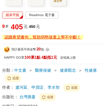
賺金幣
紙本平裝
Readmoo 電子書
405
9
折
元
450
元
認購希望書包，幫助弱勢孩童上學不中斷！
20
預計最高可得金幣
點
?
100累1點 4點抵1元
HAPPY GO享
折抵無上限
分類：
中文書
＞
醫療保健
＞
健康觀念
＞
性健康
追蹤
作者：
盧河延、申淵淀、李水智
追蹤
出版社：
台灣廣廈
追蹤