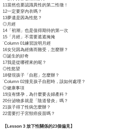
11當然也要認識異性的第二性徵！
12一定要穿內衣嗎？
13夢遺是因為性慾？
◎月經
14「初潮」也是值得期待的第一次
15「月經」不需要遮遮掩掩
˙Column 01練習說明月經
16女兒因為經痛而難受，怎麼辦？
◎誕生的好奇
17我是從哪裡來的呢？
◎性慾望
18發現孩子「自慰」怎麼辦？
˙Column 02撞見孩子自慰時，該如何處理？
◎健康事項
19沒有懷孕，為什麼要去婦產科？
20分泌物多就是「陰道發炎」嗎？
21孩子得了性病怎麼辦？
22需要打子宮頸癌疫苗嗎？
【Lesson 3 放下性關係的23個偏見】