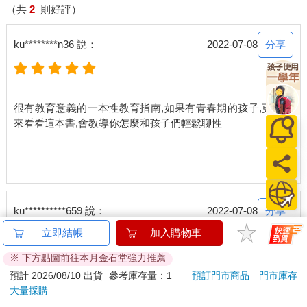
（共
2
則好評）
分享
ku********n36 說：
2022-07-08
很有教育意義的一本性教育指南,如果有青春期的孩子,更應該
來看看這本書,會教導你怎麼和孩子們輕鬆聊性
分享
ku**********659 說：
2022-07-08
立即結帳
加入購物車
※ 下方點圖前往本月金石堂強力推薦
爸媽都該讀的實用教科書,在陪伴孩子成長的路上性教育不在
預計 2026/08/10 出貨
參考庫存量：1
預訂門市商品
門市庫存
大量採購