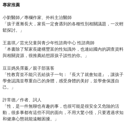
專家推薦
小劉醫師／專欄作家、外科主治醫師
「孩子逐漸長大，家長一定會遇到的各種性別相關議題，一次輕
鬆探討。」
王嘉琪／芸光兒童與青少年性諮商中心 性諮商師
「本書除了幫家長建構豐富的性知識外，也連結國內的調查資料
與相關資源，很推薦給想跟孩子談性的你。」
豆豆媽吳霈蓁／親子部落客
「性教育並不能只丟給孩子一句：『長大了就會知道』，讓孩子
學會認識並尊重自己的身體，感受身體的美好，並學會保護自
己。」
許常德／作者、詞人
「性，是一件無聊也有趣的事，也很可能是很安全又危險的活
動，很多事都有這些不同的面向，不用大驚小怪，只要透過求知
和健康心態就能遠離困擾。」