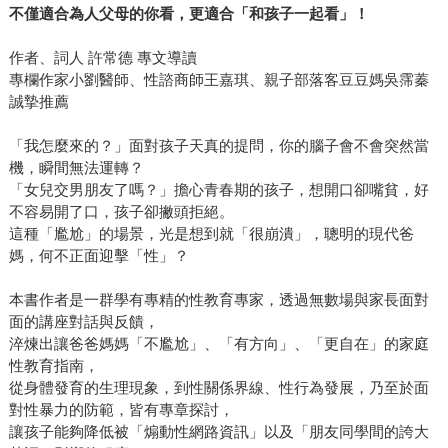
不僅適合為人父母的你看，更適合「和孩子一起看」！
作者、詞人 許常德 專文導讀
專欄作家小劉醫師、性諮商師王嘉琪、親子部落客豆豆媽吳霈蓁
誠摯推薦
「我怎麼來的？」面對孩子天真的提問，你的腦子會不會突然當
機，瞬間無法運轉？
「女兒交男朋友了嗎？」擔心青春期的孩子，想開口卻嘴貧，好
不容易開了口，孩子卻撇頭拒絕。
這種「尷尬」的場景，光是想到就「很崩潰」，聰明的現代爸
媽，何不正面迎擊「性」？
本書作者是一群學有專精的性教育專家，透過無數場與家長面對
面的講座對話與反饋，
淬煉出讓爸爸媽媽「不尷尬」、「有方向」、「更自在」的家庭
性教育指南，
從身體發育的生理現象，到性關係界線、性行為發展，乃至於面
對性暴力的防範，皆有專章探討，
讓孩子能夠降低被「煽動性網路資訊」以及「朋友同學間的誇大