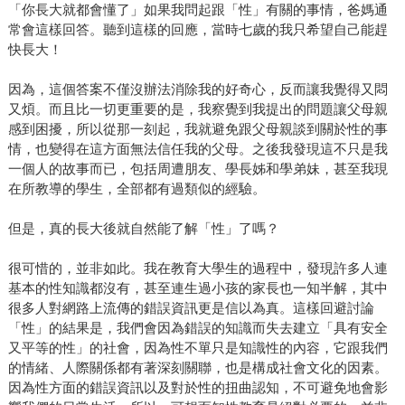
「你長大就都會懂了」如果我問起跟「性」有關的事情，爸媽通
常會這樣回答。聽到這樣的回應，當時七歲的我只希望自己能趕
快長大！
因為，這個答案不僅沒辦法消除我的好奇心，反而讓我覺得又悶
又煩。而且比一切更重要的是，我察覺到我提出的問題讓父母親
感到困擾，所以從那一刻起，我就避免跟父母親談到關於性的事
情，也變得在這方面無法信任我的父母。之後我發現這不只是我
一個人的故事而已，包括周遭朋友、學長姊和學弟妹，甚至我現
在所教導的學生，全部都有過類似的經驗。
但是，真的長大後就自然能了解「性」了嗎？
很可惜的，並非如此。我在教育大學生的過程中，發現許多人連
基本的性知識都沒有，甚至連生過小孩的家長也一知半解，其中
很多人對網路上流傳的錯誤資訊更是信以為真。這樣回避討論
「性」的結果是，我們會因為錯誤的知識而失去建立「具有安全
又平等的性」的社會，因為性不單只是知識性的內容，它跟我們
的情緒、人際關係都有著深刻關聯，也是構成社會文化的因素。
因為性方面的錯誤資訊以及對於性的扭曲認知，不可避免地會影