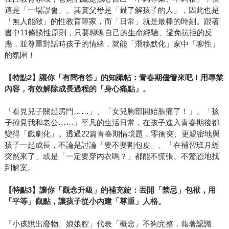
這是「一場誤會」。其實父母是「最了解孩子的人」，因此也是
「無人能敵」的性教育專家，而「日常」就是最棒的時刻。跟著
書中11條談性原則，只要聊聊自己的生命經驗、避免抗拒的反
應，並尊重對話時孩子的情緒，就能「潛移默化」家中「聊性」
的氛圍！
【特點2】讓你「有問有答」的知識帖：青春期儘管來吧！用專業
內容，有效解除成長過程的「身心痛點」。
「看見兒子關起房門……」、「女兒胸部開始脹痛了！」、「孩
子撞見我和老公……」平凡的生活日常，在孩子進入青春期後都
變得「戲劇化」。透過22篇青春期情境題，零衝突、更親密地與
孩子一起成長，不論是討論「要不要割包皮」、「在補習班月經
突然來了」或是「一定要穿內衣嗎？」都能不慌張、不驚恐地找
到解案。
【特點3】讓你「觀念升級」的補充錠：丟開「禁忌」包袱，用
「平等」觀點，讓孩子從小內建「尊重」人格。
「小孩說出廢物、娘娘腔」代表「概念」不夠完整，藉著認識