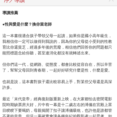
序／導讀
導讀推薦
●
性與愛是什麼？換你當老師
這一本書很適合孩子帶領父母一起讀，如果你是國小高年級生，
我相信你一定可以做得到我說的，因為你的父母從小受到的性教
育比你還貧乏，經過多年後的荒廢，相信他們回答你的問題都只
能照標題念給你聽，甚至連消化都沒有就轉述出來。
但你們這一代，從網路、從態度，都會比較從容自在，所以辛苦
了，幫幫父母回到青春期，一起好好研究什麼是性，什麼是愛。
也就是說，這本書對孩子還比較容易上手，對某些父母還是高深
許多。
最近「末代皇帝」經典復刻版重新上映，在大家都怕去密閉電影
院時期缺票房大好，片中有一幕是十二歲左右的溥儀在宮殿上眾
目睽睽下要喝奶，母親揭開了扣子讓溥儀吸吮，也許他是誰都管
不著的皇帝，但這一幕確實會讓各種年紀的觀影者一起思考，如