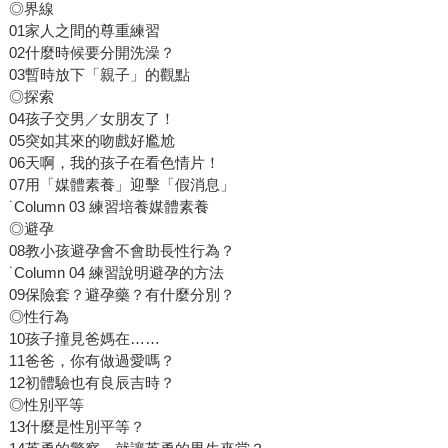
◎界線
01家人之間的尊重練習
02什麼時候要分開洗澡？
03暫時放下「親子」的觀點
◎探索
04孩子交男／女朋友了！
05突如其來的吻戲好尷尬
06天啊，我的孩子在看色情片！
07用「媒體素養」迎擊「假消息」
˙Column 03 練習培養媒體素養
◎避孕
08教小孩避孕會不會助長性行為？
˙Column 04 練習說明避孕的方法
09保險套？避孕藥？有什麼分別？
◎性行為
10孩子撞見爸媽在……
11爸爸，你有做過愛嗎？
12初體驗也有良辰吉時？
◎性別平等
13什麼是性別平等？