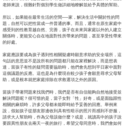
老師來說，很難針對個別學生做詳細地瞭解並給予具體的幫助。
所以，如果能在最常生活的空間──家，解決生活中關於性的問
題，自然可以把性當成一件普通的事。而且，通常在原生家庭中
感受到的性教育越自然、完善，孩子在未來與家庭以外的人建立
關係時，更能安心自在地面對性所帶來的問題，甚至享受性帶來
的好處。
家庭應該要成為孩子遇到性相關疑慮時願意求助的安全場所，這
句話的意思並不是說所有的問題都只能在家裡解決，而是想表
達，當孩子有性的疑問需要協助時，他們會先想到平日家中面對
這個議題的反應。這也是為什麼現在較少孩子會願意尋求父母幫
助，或是根本就把家庭排除在求救選項之外的原因。
當孩子帶著問題來找我們時，我們是否有自信能夠自然地接受並
解決問題呢？很可惜的是，當子女對「性」好奇，或是面臨跟性
相關的麻煩時，許多父母都未能即時給予妥善的回應。舉例來
說，假如孩子從朋友那邊收到具有性暗示的照片而感到不舒服，
請求大人幫助時，作為父母該做什麼？或是，就讀高中的孩子說
要跟異性朋友去兩天一夜的旅行，希望父母同意時，我們會如何