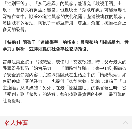
「性別平等」、「多元差異」的觀念，能避免「歧視用語」出
現；「警察只有男生才能當」也反映出「刻板印象」可能無形地
深植在家中。順著23道性觀念的文化議題，釐清被綁住的觀念，
鬆開既有的看法。與孩子一起重新用「尊重」角度，擁抱社會上
多元的發聲。
【特點4】讓孩子「遠離傷害」的指南！最完整的「關係暴力、性
暴力」解析，並詳細提供社會單位協助指引。
當無法禁止孩子「談戀愛」或使用「交友軟體」時，父母最大的
課題即是預防「約會暴力」、「網路性詐騙」！書中14則捍衛孩
子安全的知識內容，完整揭露隱藏在生活之中的「情緒勒索」如
何延伸成「關係暴力」，也提供「媒體素養」訓練，讓孩子「自
主遠離」惡意媒體！另外，在最「慌亂無助」的傷害發生時，從
「受創」到「修復」的過程，都能找到最實用的指引、最可靠的
社會援助。
名人推薦