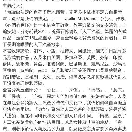
主義詩人）
「無論做決定的過程多麼地痛苦，充滿多少搖擺不定與自相矛
盾，這都是我們的決定。」——Caitlin McDonnell（詩人、作家）
《她們的選擇》是一本結合了詩歌、故事與散文的文學選集。主
編安妮．芬奇耗費20年，蒐羅百餘篇以「人工流產」為題的各式
作品，匯聚了16世紀至今，來自全球各地背景相異的作者群，寫
下長期遭噤聲的人工流產故事。
本書收錄詩歌、劇本、小說、推特文、回憶錄、儀式與日記等多
元形式的作品，以及來自美國、保加利亞、英國、芬蘭、印度、
伊朗、愛爾蘭、肯亞、北愛爾蘭、巴基斯坦、羅馬尼亞、沙烏地
阿拉伯、蘇格蘭、南非、蘇丹和敘利亞等不同文化背景的聲音，
探討階級、父權制、文化、政治、經濟及宗教如何影響我們對人
工流產的理解和經驗。
全書分為五個部分：「心智」、「身體」、「情感」、「意志」
與「靈魂」。「心智」探討人們如何做出終止妊娠的決定，以及
在無法公開談論人工流產的時代和文化中，我們如何獨自承擔這
項決定的重擔。「身體」聚焦於人工流產的身體經驗，這是普遍
共通的，但在不同時代和文化中卻又如此不同。「情感」呈現了
人工流產刻骨銘心的情緒層面，以及女性所共享的連結。「意
志」則著眼於個人與政治的力量，以及做決定所需要的勇氣與決