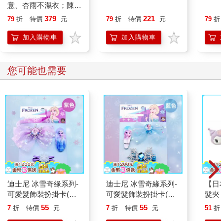
生到Audre Lorde和Gloria Steinem等女性主義傳奇人物都蒐羅在
意、杏雨不濕衣；陳亮
內。其他作品則表現出重要作家充滿想像力的文學眼光，例如
恭談以心轉境的適齡漫
379
221
79
折
特價
元
79
折
特價
元
79
折
Margaret Atwood、Ruth Prawer Jhabvala、Ursula Le Guin、
想
Gloria Naylor、Joyce Carol Oates、Anne Sexton、Ntozake
加入購物車
加入購物車
Shange、Leslie Marmon Silko、Edith Södergran、譚恩美、莫
言，以及許多作家。
本書中充滿力量的文學作品描繪出我們共同的勇氣，一方面艱困
您可能也需要
地爭取生育自由，一方面申明身體自主權對人類自由與健全是多
麼必要。它們寫出種種文化上、政治上、宗教上的壓迫，要我們
生孩子，要我們進行人工流產，或是讓我們必須在羞愧、沉默和
孤立中做出生育方面的抉擇，會對我們造成多麼可怕的情緒和生
理折磨。這些是我們應該從現在開始好好體會的文字。
本書的架構
本書分為五個部分：「心智」、「身體」、「情感」、「意
志」、「靈魂」。「心智」聚焦於大家是如何做出往往很煎熬的
終止妊娠決定，以及在一些不能公開談論人工流產的時代和文化
迪士尼 冰雪奇緣系列-
迪士尼 冰雪奇緣系列-
【日
中，我們如何獨自承擔這個決定的重量，忍受沉默不語的壓抑
可愛髮飾裝扮掛卡(紫
可愛髮飾裝扮掛卡(藍
髮夾
感。從Debra Bruce的故事中一個年輕女人被抗議者糾纏到放棄原
色)
色)
夾 
55
55
本的決定，到Gloria Naylor於《布魯斯特街的女人們》中描繪的
7
折
特價
元
7
折
特價
元
51
折
Kit
貧窮和家庭衝突，再到Lindy West描寫當代做決定時的泰然，這