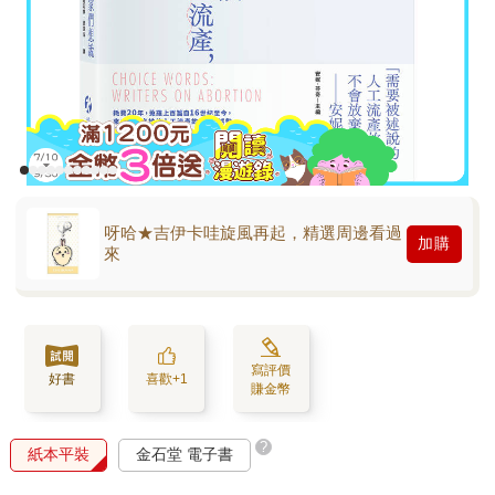
呀哈★吉伊卡哇旋風再起，精選周邊看過
加購
來
寫評價
好書
喜歡+1
賺金幣
?
紙本平裝
金石堂 電子書