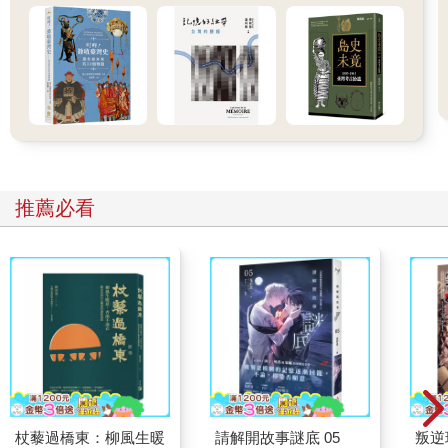
的文學之海中。這個計畫有時候真令人氣餒，就在我瀕臨放棄的
時候，一場令人受創的總統選舉以及令人憤怒的最高法院任命
案，又重新燃起我將本書編完的鬥志。
隨著歲月累積，這本文選集日漸豐碩，包含了抒情詩與敘事詩、
劇本、短篇小說、推特文、回憶錄、極短篇、儀式紀錄、日記，
以及長篇小說的部分段落。這些文字能喚起讀者心中的悲傷、抗
拒、恐懼、羞愧、迫切、愛、敬畏、柔情、傷痛、懊悔、同情、
希望、絕望、決心、憤怒、自豪、安心和平靜。本書收錄了十六
世紀到二十一世紀的作者，跨越多元的種族、文化、性別與性傾
推薦必看
向，包括來自各種背景的美國作家，也能聽見來自保加利亞、中
國、英國、芬蘭、印度、伊朗、愛爾蘭、肯亞、北愛爾蘭、巴基
斯坦、羅馬尼亞、沙烏地阿拉伯、蘇格蘭、南非、蘇丹和敘利亞
的聲音，分享階級、父權、種族、財富、貧窮和宗教傳統，如何
影響我們對人工流產的看法以及相關經驗。
本書包含許多走在時代尖端、勇於發聲的指標性文章，例如
Blandiana的〈孩子的聖戰〉；Brooks的〈母親〉；Clifton的〈失
去的嬰兒之詩〉；Lamb的《你最近有為我做過什麼嗎？》；
Piercy的〈生的權利〉；Saleh的〈一百萬個女人都是你的母
親〉；以及Wollstonecraft的《瑪麗亞：又名，女人之過》。有些
作品是感動人心的第一人稱敘事，寫作者由當代的巴基斯坦高中
杖藜過橋東：柳風生暖
請解開故事謎底 05
叛逆