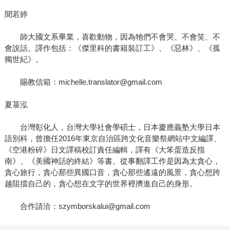
聞若婷
師大國文系畢業，喜歡動物，因為牠們不會哭、不會笑、不
會說話。譯作包括：《傑里科的書籍裝訂工》、《惡林》、《孤
獨世紀》。
賜教信箱：michelle.translator@gmail.com
夏菉泓
台灣彰化人，台灣大學社會學碩士，日本慶應義塾大學日本
語別科，曾擔任2016年東京自治區跨文化音樂祭網站中文編譯、
《空港粉碎》日文譯稿校訂責任編輯，譯有《大笨蛋造反指
南》、《美國神話的終結》等書。從事翻譯工作是因為太貪心，
貪心旅行，貪心那些異國口音，貪心那些遙遠的風景，貪心想跨
越阻擋自己的，貪心想在文字的世界裡擠進自己的身形。
合作請洽：szymborskalui@gmail.com