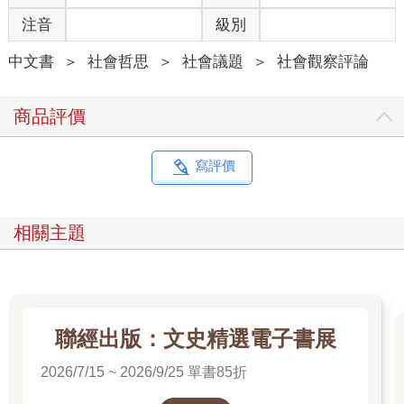
的女人都是冷血的「職業婦女」、仇孩、不負責任的蕩婦。然而
注音
級別
在現實生活中，進行人工流產的美國女性，約有60％都已經有孩
子了。有一件事雖不令人意外但仍值得注意，那就是在這些篇章
中文書
＞
社會哲思
＞
社會議題
＞
社會觀察評論
中，我們發現人工流產往往被置於母性的脈絡下，尤其是黑人作
家。Georgia Douglas Johnson的人工流產詩作為〈母性〉；
Gwendolyn Brooks的作品叫〈母親〉。在〈失去的嬰兒之詩〉
商品評價
裡，Lucille Clifton寫道：
倘若我無法為了你絕對會有的弟弟妹妹
寫評價
成為一座堅強的山
就讓河川將我滅頂吧
相關主題
不過有一種人工流產你不會在本書中看到，那就是假想式的反墮
胎宣傳：因為輕浮而做的無謂人工流產，淫蕩而不自愛的女人懶
得採取保護措施而人工流產，貪圖「方便」而人工流產。正如
Marge Piercy在她詩名取得很棒的作品〈生的權利〉中所寫的：
聯經出版：文史精選電子書展
我不是你的玉米田，
不是你的鈾礦場，不是讓你
2026/7/15 ~ 2026/9/25 單書85折
養肥的小牛，不是你擠奶用的乳牛。
你不准拿我當你的工廠。