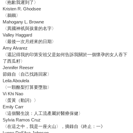
〈抱歉我遲到了〉
Kristen R. Ghodsee
〈鵜鶘〉
Mahogany L. Browne
〈異國神祇與孩童的名字〉
Valley Haggard
〈最後一次月經來的日期〉
Amy Alvarez
〈還記得我的印第安祖父是如何告訴我關於一個懷孕的女人吞下
了西瓜籽〉
Jennifer Reeser
節錄自〈自己找路回家〉
Leila Aboulela
〈一顆酪梨打算要墮胎〉
Vi Khi Nao
〈蛋黃（動詞）〉
Emily Carr
〈這個醫生說：人工流產屬於醫療保健〉
Sylvia Ramos Cruz
〈在這之中，我是一座火山〉，摘錄自《終止：一》
Lynne DeSilva-Johnson