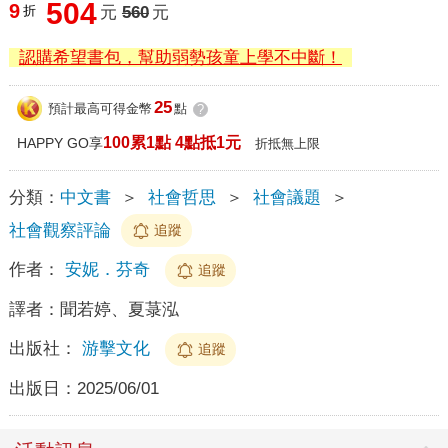
504
9
折
元
560
元
認購希望書包，幫助弱勢孩童上學不中斷！
25
預計最高可得金幣
點
?
100累1點 4點抵1元
HAPPY GO享
折抵無上限
分類：
中文書
＞
社會哲思
＞
社會議題
＞
社會觀察評論
追蹤
作者：
安妮．芬奇
追蹤
譯者：
聞若婷、夏菉泓
出版社：
游擊文化
追蹤
出版日：
2025/06/01