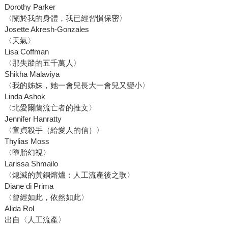
Dorothy Parker
〈關於我的身體，我已經習慣保密〉
Josette Akresh-Gonzales
〈天氣〉
Lisa Coffman
〈那失蹤的五千萬人〉
Shikha Malaviya
〈我的姊妹，她一會兒長大一會兒又變小〉
Linda Ashok
〈北愛爾蘭流亡者的推文〉
Jennifer Hanratty
〈童貞殺手（給愛人的信）〉
Thylias Moss
〈墮胎幻視〉
Larissa Shmailo
〈熄滅的黃銅熔爐：人工流產後之歌〉
Diane di Prima
〈曾經如此，依然如此〉
Alida Rol
出自〈人工流產〉