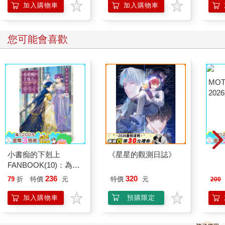
加入購物車
加入購物車
部分生動地證明了人工流產這回事，最終決定權只應該屬於子宮
裡裝著胚胎的那個人，因為不論他人如何影響，要永遠伴隨這個
決定活下去的是這個心智、身體、情感、意志和靈魂。正如同
您可能會喜歡
Caitlin McDonnell所寫的：「無論做決定的過程多麼地痛苦，充滿
多少搖擺不定與自相矛盾，這都是我們的決定。」
「身體」主要探討人工流產的生理經驗，這種經驗儘管有其普世
性，卻又因時代與文化而呈現巨大差異，就從十六世紀英文敘事
歌謠〈譚林〉中，女主角「在歡欣的翠林中」尋找能墮胎的草藥
說起。從林玉玲描寫1970年代在「長長的一排又一排死寂的」行
軍床上進行的毫無人味的人工流產，到Ruth Prawer Jhabvala敘述
印度的產婆用按摩提供平靜的人工流產，這些文字不只呈現出人
工流產的真實情況，也告訴我們它是很有彈性的；人工流產有如
此多種版本，我們大可以重新想像它的傳統，來配合我們的需
求。
小書痴的下剋上
《星星的觀測日誌》
MO
「情感」聚焦在人工流產刻骨銘心的情緒層面，開篇即是
FANBOOK(10)：為了
202
Gwendolyn Brooks震懾人心的詩作〈母親〉，其中有一個令人難
成為圖書管理員不擇手
236
320
79
折
特價
元
特價
元
200
忘的句子是「人工流產不會放過你的記憶」。這部分呈現出未消
段！
化的悲傷情緒，如Diane di Prima的〈熄滅的黃銅熔爐：人工流產
加入購物車
預購限定
後之歌〉，以及Zofia Nałkowska筆下1935年一名悲慘的波蘭女
性，在孤立又充滿創傷的人工流產後陷入憂鬱。這裡也提到在講