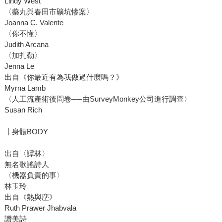
Lindy West
〈藥丸與春田市礦坑慘案〉
Joanna C. Valente
〈你不懂〉
Judith Arcana
〈加扎勒〉
Jenna Le
出自《你最近有為我做過什麼嗎？》
Myrna Lamb
〈人工流產術後問卷──由SurveyMonkey公司進行調查〉
Susan Rich
┃身體BODY
出自〈譚林〉
無名歌謠詩人
〈機器負責的事〉
林玉玲
出自《熱與塵》
Ruth Prawer Jhabvala
讚美詩