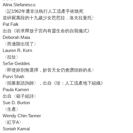
Alina Stefanescu
〈記1962年遭非法執行人工流產手術致死
並碎屍萬段的十九歲少女芭芭拉．洛夫拉曼托〉
Pat Falk
出自《祈求釋放子宮內有靈生命的自我儀式》
Deborah Maia
〈而邊隙出現了〉
Lauren R. Korn
〈拉扯〉
SeSe Geddes
〈即使妳別無選擇，妙音天女仍會讚頌妳的名〉
Purvi Shah
〈招募新諮詢師〉，出自《珍：人工流產地下組織》
Paula Kamen
出自〈箱子組詩〉
Sue D. Burton
〈生產〉
Wendy Chin-Tanner
〈紅字A〉
Soniah Kamal