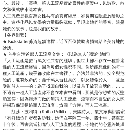
心。最後，「靈魂」將人工流產置於靈性的框架中，以詩歌、散
文和儀式收束這本書。
人工流產是數百萬女性共有的真實經歷，卻長期被隱匿於陰影之
中。這些作品以文學的力量撕裂沉默，呈現出她們的聲音。這是
她們的故事，也是我們的故事。
【各界迴響】
★ Kickstarter募資超額達標，近五百位贊助者捐書給全美各地的
診所。
★ 催生台灣首部人工流產文集：《以為無人傾聽的她們》
「人工流產是數百萬女性共有的經驗，但世上卻不存在一種普遍
性的人工流產經驗，因為每個女性都不同。你所能想像到的每一
種人工流產，幾乎都收錄在本書裡了。合法與非法的，安全與危
險的，還有致命的；雖千萬人吾往矣的，以及聽命於人——甚至
受制於人——的；為了找回自我的，以及為了放棄自我的。……
不過有一種人工流產你不會在本書中看到，那就是假想式的反墮
胎宣傳：因為輕浮而做的無謂人工流產，淫蕩而不自愛的女人懶
得採取保護措施而人工流產，貪圖『方便』而人工流產。」
——凱莎・波利特（Katha Pollitt），美國詩人、散文家與評論家
「有好幾位作者都告訴我，她們在事隔三十年、四十年，甚至五
十年後，再書寫當初進行人工流產的經歷，令她們的心靈終於獲