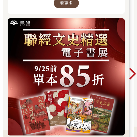
看更多
神父和立法者未持有
我子宮或大腦的股份。
這是我的身體。如果我曾給了你
我要拿回來。我的生命
是不容討價還價的合法要求。
人工流產永遠都是很嚴肅的一件事。和生產一樣嚴肅。
引言（節選）
安妮．芬奇
我在1999年做了人工流產。在搜尋文學作品來幫助自己走過這段
經歷時，我才發現自己鮮少讀到任何關於人工流產的作品（而我
還擁有文學博士學位）。我非常詫異地發現，竟然沒有一本像樣
的文選集，是以我和數百萬人生命中最深刻的經驗為主題。人工
流產是一種叩問生死議題，揉合了生理、心理、道德、精神、政
治和文化面的現實，應該成為文學作品的一大主題才對。
本書即為這最初的震驚和失落感中衍生而出，累積二十年的搜尋
結果。我登高一呼徵求詩歌、長短篇小說和劇本，並聯絡作家與
學者尋求推薦和指引，結果發現一些重要作家確實曾寫過這個題
材，但它們若不是很難覓得，就是未曾出版，或是被埋沒在廣大