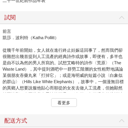
二十一世紀前作品年表
試閱
前言
凱莎．波利特（Katha Pollitt）
從幾千年前開始，女人就在進行終止妊娠這回事了，然而我們卻
很難想出幾首提到人工流產的經典詩作或故事，即便有，多半也
是由不以為然的男人所寫的。試想艾略特的詩作〈荒原〉（The
Waste Land），其中提到酒吧中一群勞工階層的女性粗野地議論
某個朋友吞藥丸來「打掉它」；或是海明威的短篇小說〈白象似
的群山〉（Hills Like White Elephants），故事中，一個漫無目標
的異鄉人想要說服他貼心而順從的女友去做人工流產，但她顯然
並不情願。人工流產在男性筆下是一種象徵，象徵現代的疏離以
及更廣泛的貧乏，幾乎沒有例外。
看更多
唯有女性作家才能賦予這個主題血淋淋的現實感以及情感面與社
會面的複雜層次。早在1960年代和1970年代婦女解放運動前，女
性就在書寫人工流產，既是記錄個人經驗，也視其為廣泛的議
配送方式
題：它是一種必要的自衛手段，用來對抗貧窮、汙名、疲憊、難