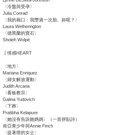
〈冷盤與受孕〉
Julia Conrad
〈我的藉口：我墮過一次胎。妳呢？〉
Laura Wetherington
〈德黑蘭的寶石〉
Sholeh Wolpé
┃情感HEART
〈地方〉
Mariana Enriquez
〈婦女解放運動〉
Judith Arcana
〈看板教宗〉
Galina Yudovich
〈下葬〉
Pratibha Kelapure
〈她沒有告訴她媽媽〉（一首拼貼詩）
肯亞青少年與Annie Finch
〈提著燈的女士〉