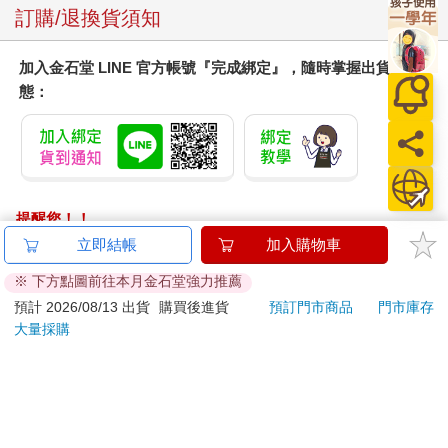
求客套的社會中保持沉默有多麼孤獨，Dorothy Parker在令人難忘
訂購/退換貨須知
的辛辣諷刺文中描繪出這件事。這部分的許多文章也生動傳達出
一些熱心的人如何充滿愛地幫助我們走過人工流產的過程。這裡
加入金石堂 LINE 官方帳號『完成綁定』，隨時掌握出貨動
提到義氣相挺的朋友，Ursula K. Le Guin的〈堅守陣地〉中母女
態：
間的緊張紐帶，以及Judith Arcana溫柔地描繪出勇敢而有同情心
的人工流產運動人士，如何在墮胎合法化的年代之前幫助大家尋
求非法管道。
「意志」著眼於我們生育力中固有的個人與政治力量，以及即使
人工流產合法且在文化上也為人所接受，做出這決定仍然可能需
要勇氣和決心。這部分的許多篇章呈現出女性針對自己身體裡的
提醒您！！
生與死，重新取回道德權威，那是我們這具有繁殖能力的身軀與
金石堂及銀行均不會請您操作ATM! 如接獲電話要求您前往
立即結帳
加入購物車
生俱來的權利──無論是Alexis Quinlan大膽地將生育自由冠上二
ATM提款機，請不要聽從指示，以免受騙上當！
十世紀末的一句軍隊口號「盡你所能」（be all you can be），或
※ 下方點圖前往本月金石堂強力推薦
是一百年前的Edith Södergran以更為低調的用語爭取同樣權利。
退換貨須知：
預計 2026/08/13 出貨
購買後進貨
預訂門市商品
門市庫存
這部分包含Audre Lorde 1950年代在布魯克林獨自偷偷做的人工
大量採購
**提醒您，鑑賞期不等於試用期，退回商品須為全新狀態**
流產，也有Marge Piercy令人著迷又豪氣的〈生的權利〉，開頭
依據「消費者保護法」第19條及行政院消費者保護處公告之
就是值得記誦的句子「女人不是一棵梨子樹／不假思索地拚命產
「通訊交易解除權合理例外情事適用準則」，以下商品購買
果／捧向這個世界……」；Kathy Acker經典的實驗性文學〈唐吉
後，除商品本身有瑕疵外，將不提供7天的猶豫期：
訶德的人工流產〉將女主角視為勇敢的騎士，身上綠色的病人服
易於腐敗、保存期限較短或解約時即將逾期。（如：生
是她的盔甲；還有Ntozake Shange令人目不轉睛的文字，描寫一