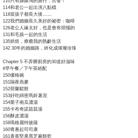
110只有姊妹淘的旅行，出發！
114和老公一起出演八點檔
118當孩子都長大後……
122我們婚姻長久美好的祕密：咖啡
126老公人緣太好，也是會有煩惱的
131和毛孩一起的生活
135烘焙，療癒我的熟齡生活
142 30年的婚姻路，終化成璀璨珍珠
Chapter 5 不弄髒廚房的30道好滋味
#早午餐／下午茶絕配
150優格碗
151隔夜燕麥
152荷蘭鬆餅
153好吃綿密馬鈴薯泥
154栗子南瓜濃湯
155卡布奇諾菇菇湯
156酥皮濃湯
158瑪格麗特披薩
160青蔥起司司康
161香蕉堅果黑芝麻餅乾