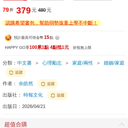
379
79
折
元
480
元
認購希望書包，幫助弱勢孩童上學不中斷！
15
預計最高可得金幣
點
?
100累1點 4點抵1元
HAPPY GO享
折抵無上限
分類：
中文書
＞
心理勵志
＞
家庭/兩性
＞
婚姻/家庭
追蹤
作者：
余皓然
追蹤
出版社：
時報文化
追蹤
出版日：
2026/04/21
超值合購