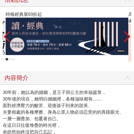
時報經典展69折起
高
者
內容簡介
30年前，她以為的婚姻，是王子與公主的幸福篇章，
30年後的現在，她明白婚姻裡，各種滋味都有……
面對經濟壓力的酸苦、迎接孩子到來的甜美、
夫妻相處的各種摩擦、身為公眾人物必須忍受的的異樣眼光、
一層一層疊加、包覆著自己。
在這日日往復堆疊的時光裡，
余皓然始終沒把自己忘記，