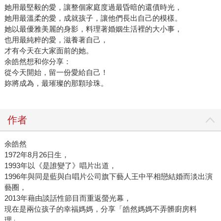
她用最堅毅的愛，讓整個家庭度過最昏暗的還債時光，
她用最溫柔的愛，成就孩子，讓他們長出自己的模樣。
她以最優雅美麗的身影，料理著婚姻生活裡的大小事，
也用最純粹的愛，滋養著自己，
才有今天在大家面前的她。
余皓然想和你分享：
從今天開始，留一份愛給自己！
妳將成為，最璀璨的那顆珍珠。
作者
余皓然
1972年8月26日生，
1993年以《是誰變了》唱片出道，
1996年與同是藍與白唱片公司旗下藝人王中平相戀結婚而淡出演
藝圈，
2013年藉由談話性節目而重返螢光幕，
現在是兩位孩子的幸福媽媽，分享「皓然媽媽不弄髒廚房料
理」。