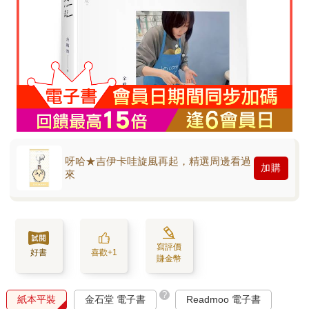
呀哈★吉伊卡哇旋風再起，精選周邊看過
加購
來
寫評價
好書
喜歡+1
賺金幣
?
紙本平裝
金石堂 電子書
Readmoo 電子書