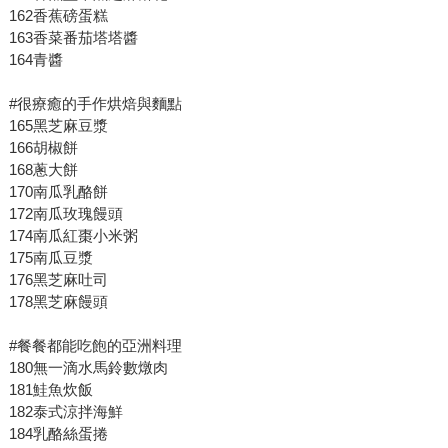
162香蕉磅蛋糕
163香菜番茄塔塔醬
164青醬
#很療癒的手作烘焙與麵點
165黑芝麻豆漿
166胡椒餅
168蔥大餅
170南瓜乳酪餅
172南瓜玫瑰饅頭
174南瓜紅棗小米粥
175南瓜豆漿
176黑芝麻吐司
178黑芝麻饅頭
#餐餐都能吃飽的亞洲料理
180無一滴水馬鈴數燉肉
181鮭魚炊飯
182泰式涼拌海鮮
184乳酪絲蛋捲