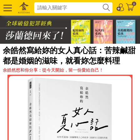
0
余皓然寫給妳的女人真心話：苦辣鹹甜
都是婚姻的滋味，就看妳怎麼料理
余皓然想和你分享：從今天開始，留一份愛給自己！