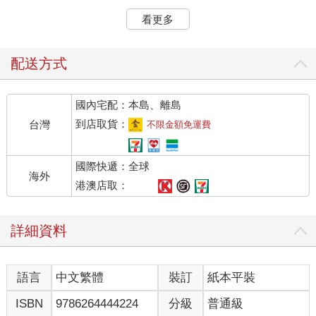
以上都是客觀的觀察，所以，她是我認為娶到會最幸福的老婆的
看更多
前三名（我不好意思說是第一名，這樣會為她樹敵）。
主持人、節目製作人/梁赫群
配送方式
舞台上的皓然姐，是大家記憶中的偶像派玉女歌手，他的出道作
國內宅配：本島、離島
品《是誰變了》深植人心、膾炙人口，可惜的是唱片作品不多，
因為沒想到最先變的是她，變成在家相夫教子，結婚30年相知相
到店取貨：
台灣
不限金額免運費
惜，堪稱是圈內的模範夫妻，老公越過越開心，越來越接近大自
然，一子一女才華橫溢、出類拔萃，尤其是漂亮女兒克紹箕裘，
國際快遞：全球
也成為了創作歌手。
海外
港澳店取：
皓然姐自己也沒有停下腳步，身材外型保養得宜，數十年如一
日，也一直不斷精進自己，拿了不少的專業證照，像是咖啡、烹
詳細資料
飪等等，從溫柔婉約到八面玲瓏，確實值得我們後輩學習。
又聽聞浩然姐有新作品要推出，這大好消息我們也引頸期盼多
語言
中文繁體
裝訂
紙本平裝
年，在此預祝順利成功，再創事業高峰！
ISBN
9786264444224
分級
普通級