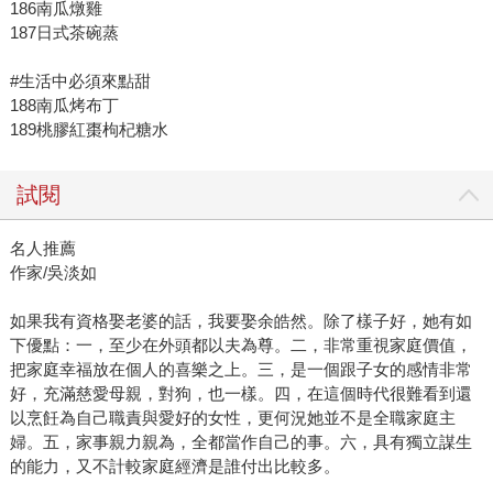
186南瓜燉雞
187日式茶碗蒸
#生活中必須來點甜
188南瓜烤布丁
189桃膠紅棗枸杞糖水
試閱
名人推薦
作家/吳淡如
如果我有資格娶老婆的話，我要娶余皓然。除了樣子好，她有如
下優點：一，至少在外頭都以夫為尊。二，非常重視家庭價值，
把家庭幸福放在個人的喜樂之上。三，是一個跟子女的感情非常
好，充滿慈愛母親，對狗，也一樣。四，在這個時代很難看到還
以烹飪為自己職責與愛好的女性，更何況她並不是全職家庭主
婦。五，家事親力親為，全都當作自己的事。六，具有獨立謀生
的能力，又不計較家庭經濟是誰付出比較多。