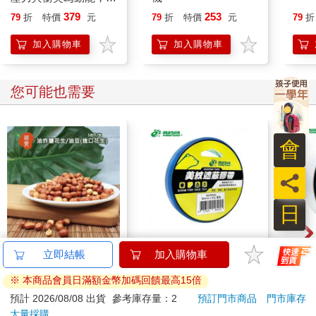
導青少年走向成功
379
253
79
折
特價
元
79
折
特價
元
79
折
加入購物車
加入購物車
您可能也需要
會
員
日
穎寶油炸鹽花生/油豆
北極熊美紋遮蔽膠帶
北極
立即結帳
加入購物車
(進口花生)5台斤
18mm×30y藍
48
※ 本商品會員日滿額金幣加碼回饋最高15倍
738
63
89
折
特價
元
88
折
特價
元
88
折
預計 2026/08/08 出貨
參考庫存量：2
預訂門市商品
門市庫存
大量採購
加入購物車
加入購物車