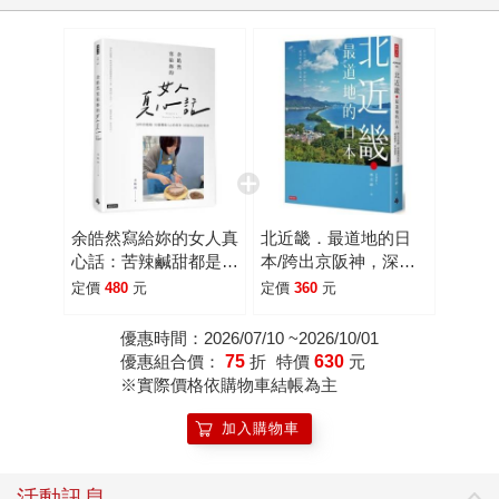
余皓然寫給妳的女人真
北近畿．最道地的日
心話：苦辣鹹甜都是婚
本/跨出京阪神，深遊
姻的滋味，就看妳怎麼
關西北部祕境絕景、美
定價
480
元
定價
360
元
料理
食溫泉
優惠時間：2026/07/10 ~2026/10/01
優惠組合價：
75
折
特價
630
元
※實際價格依購物車結帳為主
加入購物車
活動訊息