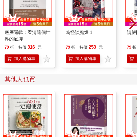
底層邏輯：看清這個世
為怪談點燈 1
請解
界的底牌
316
253
79
折
特價
元
79
折
特價
元
79
折
加入購物車
加入購物車
其他人也買