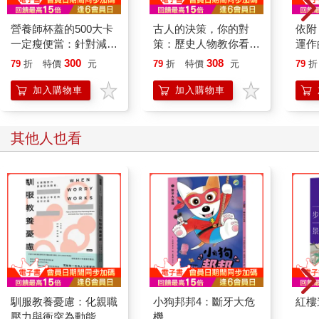
營養師杯蓋的500大卡
古人的決策，你的對
依附
一定瘦便當：針對減脂
策：歷史人物教你看
運作
&減醣&增肌研發菜
人、看局
侶的
300
308
79
折
特價
元
79
折
特價
元
79
折
單，自由搭配每餐菜
理想
色，正常吃不會餓
加入購物車
加入購物車
其他人也看
馴服教養憂慮：化親職
小狗邦邦4：斷牙大危
紅樓
壓力與衝突為動能，引
機