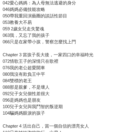
042愛心媽媽：為人母無法逃避的身分
046媽媽必備技能攻略
050帶我重回演藝圈的談話性節目
053教養大不易
059 2歲女兒走失驚魂
063我，又忘了我的孩子
066只是在家帶小孩，警察怎麼找上門
Chapter 3 當孩子長大後，一家四口的幸福時光
072情歌王子的深情只在歌裡
076我的老公超愛開車
080我沒有欺負王中平
084雙標的老王
088那是親爹，不是壞人
092兒子女兒個性差很大
096是媽媽也是朋友
100兒子女兒與我鬥智的叛逆期
104騙媽媽眼淚的孩子
Chapter 4 活出自己，當一個自信的漂亮女人