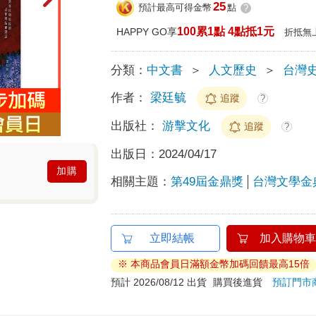
25
預計最高可得金幣
點
?
100累1點 4點抵1元
HAPPY GO享
折抵無
分類：
中文書
＞
人文歷史
＞
台灣
作者：
梁廷毓
追蹤
?
出版社：
游擊文化
追蹤
?
出版日：
2024/04/17
加購
相關主題：
第49屆金鼎獎
台灣文學金
立即結帳
加入購物車
※ 本商品會員日滿額金幣加碼回饋最高15倍
預計 2026/08/12 出貨
購買後進貨
預訂門市