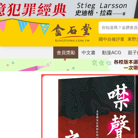
國中自修評量
東野
唯紅花綻放
奧德賽
會員獎勵
中文書
動漫ACG
親子