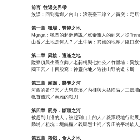
前言
往返交界帶
族譜：回到鬼鄉／內山：浪漫臺三線？／衝突：定居
第一章
獵場．豐饒之地
Mgaga：獵首的起源傳說／眾泰雅人的到來／從Tra
山番／土地是何人？／土牛溝：異族的地界／隘口寮
第二章
異族．遭逢之地
隘寮頂與生番立葬／老莿桐與七姓公／竹塹埔：異族
國王宮／十四股窩：神靈佔地／逃往山野的道卡斯
第三章
頭顱．襲奪之河
河西的番仔寮／大嵙崁溪／內柵與大姑陷隘／三層埔的城
獵首儀式／泰雅的戰刀
第四章
屍身．斷頭之河
被趕到山邊的人，被趕到山上的人／菱潭現地行動展／
麟埔／粗坑：坭銃櫃／義民烈士祠／客庄的平埔族人
第五章
殺戮．食人之地