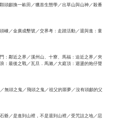
顆頭顱換一畝田／獵首生態學／出草山與山神／殺番
頭崠／金廣成墾號／交界考：走踏活動／退與進：童
門：鄰近之界／溪州山、十寮、馬福：迫近之界／夾
浪：最後之戰／瓦旦．馬瀨／大庭頂：迴盪的炮仔聲
塚／無頭之鬼／飛頭之鬼／祖父的噩夢／沒有頭顱的父
石爺／是進到山裡，不是退到山裡／受咒詛之地／惡