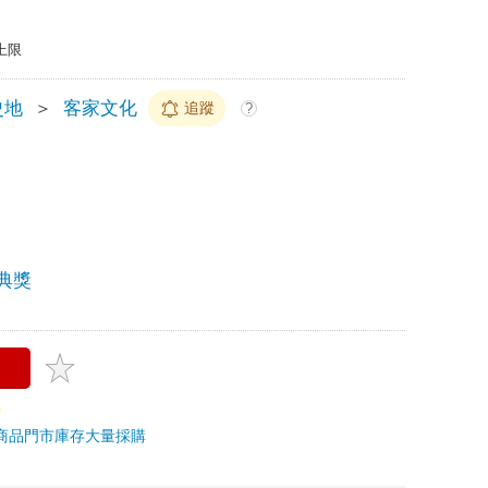
上限
史地
＞
客家文化
追蹤
?
典獎
商品
門市庫存
大量採購