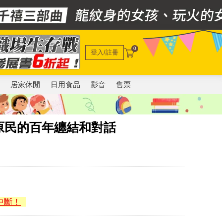
0
登入/註冊
電
居家休閒
日用食品
影音
售票
原民的百年纏結和對話
中斷！