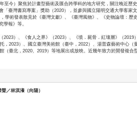
17年至今）聚焦於計畫型藝術及匯合跨學科的地方研究，關注晚近歷
「臺灣書寫專案」獎助（2020），並參與國立陽明交通大學客家文化
22），學術發表散見於《臺灣文獻》、《臺灣風物》、《史物論壇：
究學報》等。
023）、《食人之界》（2023）、《墳．屍骨．紅壤層》（2019
，2023）、國立臺灣美術館（臺中，2022）、湯普森藝術中心（曼
術館（臺北，2020、2019）等地展出或放映。近幾年致力於開發複
噤聲／林淇瀁（向陽）