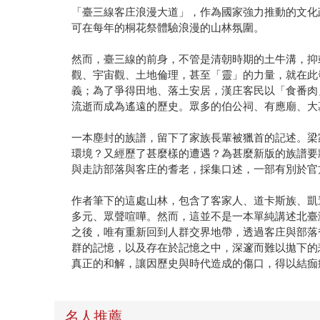
「臺三線客庄浪漫大道」，作為國家強力推動的文化
可在每年的桐花祭體驗浪漫的山林氛圍。
然而，臺三線的前身，不管是清朝時期的土牛溝，抑
觀、宇宙觀、土地倫理，甚至「靈」的力量，就在此
義；為了爭得田地、落土安居，漢庄客民以「食番肉
流逝而成為遙遠的歷史。眾多的伯公祠、有應廟、大
一本塵封的族譜，留下了家族長輩被獵首的記述。梁
環境？又經歷了甚麼樣的遭遇？為甚麼新版的族譜要
與走訪部落與客庄的耆老，採集口述，一部有別於官
作者筆下的這處山林，包含了客家人、道卡斯族、凱
多元、眾聲喧嘩。然而，這並不是一本單純講述北臺
之後，唯有重新回到人群交界地帶，透過客庄與部落
群的記憶，以及存在於記憶之中，深邃而難以拋下的
真正的和解，讓因歷史與時代造成的傷口，得以結痂
名人推薦