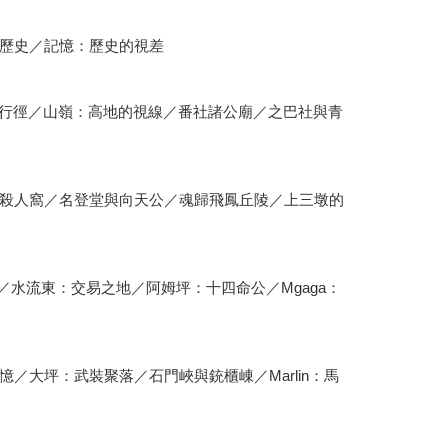
歷史／記憶：歷史的視差
：沿海的行徑／山嶺：高地的視線／番社諸公廟／之巴社與青
殺人窩／名登堂與向天公／魂歸飛鳳丘陵／上三墩的
徑／水流東：交易之地／阿姆坪：十四命公／Mgaga：
大坪：武裝聚落／石門峽與銃櫃崠／Marlin：馬