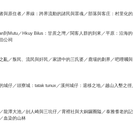
者與原住者／界線：跨界流動的諸民與眾魂／部落與客庄：村里化的
nan到Mutu／Hkuy Bilus：甘蔗之灣／閩客人群的到來／平原
伯公祠
之亂／叛民、流民與奸民／家譜中的三氏婆／鹿場的劃界／吧哩嘓與
仔／頭寮城：tatak tunux／溪州城仔：退移之地／越山入墾之
龍潭大池／刣人崎與三坑仔／霄裡社與大銅鑼圈隘／泰雅耆老的記憶／
／血染的山林