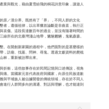
產業與觀光，藉由夏雪紛飛的桐花詩意印象，讓遊人
的原／漢分界。既然有了「界」，不同人群的文化
墾者，遵循祖律，以出草獵首論斷是非曲直，執行正
與哀傷。這段長達數百年的過去，並沒有隨著時間的
三線所在的北臺灣淺山地帶，魑魅魍魎，鬼氣森森。
墾。在開創新家園的過程中，他們面對的是甚麼樣的
帶，訪廟、找墓、問神、尋鬼。透過文獻資料的爬梳
山林，重新被詮釋出來。
與折衝，這些故事存在於民間記憶與口述傳說，視角
與痛。當國家元首代表政府與國家，向原住民族道歉
雅與平埔族人被佔據開發的傳統領域，存在於不同人
會進行人群間多向的溝通、對話與理解，也才能達到