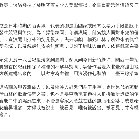
政策，透過發掘／發明客家文化與美學符號，企圖重新活絡沿線客庄
或是日本時期的隘勇線，代表的卻是由國家或民間以暴力手段劃設下
發生競逐與衝突。為了捍衛家園、守護獵場，部落族人面對來犯的侵
」，宣洩開山打林的父兄親人，失去頭顱、橫死山林，所帶來的仇恨
墓公塚，以及飄盪無依的無頭鬼，見證了屍味與血色，依舊籠罩在臺
家先人於十八世紀渡海來到臺灣，深入到今日新竹新埔、關西一帶拓
將獵首的紀錄刪除？種種的不解與疑問，驅使作者走入北臺灣淺山地
方所建構出來的——以客家為主體、用浪漫作包裝的——臺三線沿線
達格蘭族與泰雅族人，以及諸神與野鬼們為了生存，累世累代的互動
灣山林的鄉野傳奇之書，也不是要重新扒開過往人群接觸所造成的傷
耆老口中的娓娓道來，不管是客家人念茲在茲的無頭祖公婆，或是泰
悲痛與埋怨，才得以被說出、被看見。唯有被說出、被看見，才有機
癒合。