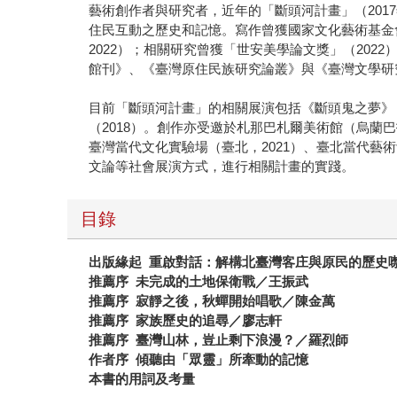
藝術創作者與研究者，近年的「斷頭河計畫」（20
住民互動之歷史和記憶。寫作曾獲國家文化藝術基金會
2022）；相關研究曾獲「世安美學論文獎」（20
館刊》、《臺灣原住民族研究論叢》與《臺灣文學研
目前「斷頭河計畫」的相關展演包括《斷頭鬼之夢》（2
（2018）。創作亦受邀於札那巴札爾美術館（烏蘭巴托
臺灣當代文化實驗場（臺北，2021）、臺北當代藝
文論等社會展演方式，進行相關計畫的實踐。
目錄
出版緣起
重啟對話：解構北臺灣客庄與原民的歷史
推薦序
未完成的土地保衛戰／王振武
推薦序
寂靜之後，秋蟬開始唱歌／陳金萬
推薦序
家族歷史的追尋／廖志軒
推薦序
臺灣山林，豈止剩下浪漫？／羅烈師
作者序
傾聽由「眾靈」所牽動的記憶
本書的用詞及考量