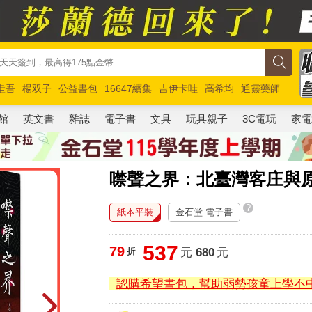
圭吾
楊双子
公益書包
16647續集
吉伊卡哇
高希均
通靈藥師
路邊攤新作
馬斯克
玩具總動員5
超慢跑
館
英文書
雜誌
電子書
文具
玩具親子
3C電玩
家
噤聲之界：北臺灣客庄與
?
紙本平裝
金石堂 電子書
537
79
折
元
680
元
認購希望書包，幫助弱勢孩童上學不