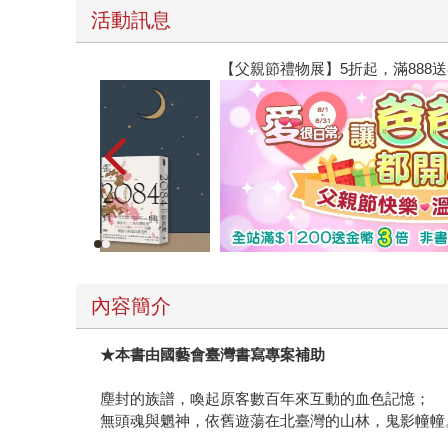
活動訊息
【父親節禮物展】5折起，滿888送88點金幣
內容簡介
★
本書由國藝會臺灣書寫專案補助
塵封的族譜，喚起原客數百年來互動的血色記憶；
無頭魂與魍神，依舊遊蕩在北臺灣的山林，鬼影幢幢