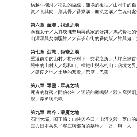
橫越牛欄河／移動的隘線，獵場的復往／山村中的傷
賞／食其肉，剔其骨／番寮溝：血流之溝／亡魂何處
第六章
血壤．祖遺之地
泰雅女子／大嵙崁撫墾局與蔡家的發跡／馬武督社的
山濯濯與焚廟驅神／大嵙崁市街的番肉販／神與
第七章
烈戰．鉅變之地
重返前沿的山村／柑仔樹下：交易之所／大坪庄獵首
境中的山村人／彩和山、檔耙山與赤柯山：佔境之界
／瘟疫之地／土地的悲歌／巴度．巴燕
第八章
尋靈．眾魂之域
死者的群落／問伯公神／迴繞的雞鳴聲／殺人窩與㓾
親／義勇與忠魂
第九章
幽谷．著魔之地
石門大壩／閻王崎：山峽與谷口／山河交殺：落山的
靈與日本兵鬼／客庄與部落的墓地／「番」與「人」