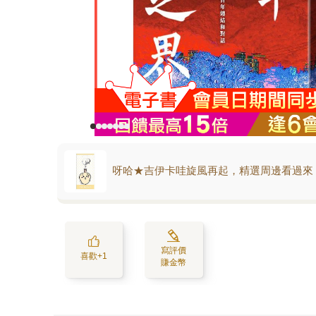
呀哈★吉伊卡哇旋風再起，精選周邊看過來
寫評價
喜歡+1
賺金幣