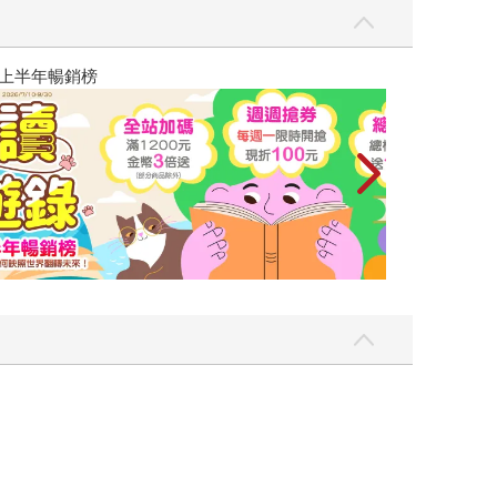
飛吧，鴻！：母