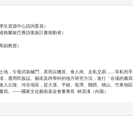
學生資源中心諮詢委員）
達格蘭族巴賽語復振計畫推動者）
系副教授）
土地，引發武裝械鬥，甚而以獵首、食人肉、走私交易……等私刑手
憶，運用民族誌、藝術及跨學科的地方研究方法，進行「在場的書寫
進入丘陵、河谷地區，從大溪、平鎮、龍潭、關西、橫山、竹東地區
書寫。——國家文化藝術基金會董事長 林淇瀁（向陽）