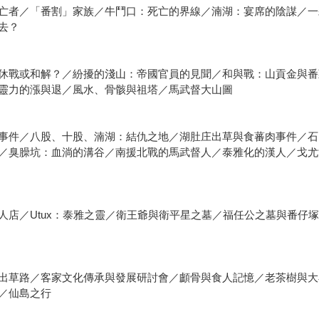
亡者／「番割」家族／牛鬥口：死亡的界線／湳湖：宴席的陰謀／一
去？
休戰或和解？／紛擾的淺山：帝國官員的見聞／和與戰：山貢金與番
鬼：靈力的漲與退／風水、骨骸與祖塔／馬武督大山圖
事件／八股、十股、湳湖：結仇之地／湖肚庄出草與食蕃肉事件／石
／臭臊坑：血淌的溝谷／南援北戰的馬武督人／泰雅化的漢人／戈尤
人店／Utux：泰雅之靈／衛王爺與衛平星之墓／福任公之墓與番仔
出草路／客家文化傳承與發展研討會／顱骨與食人記憶／老茶樹與大
／仙島之行