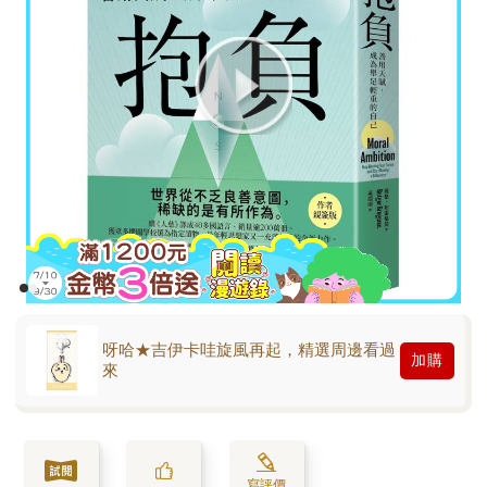
呀哈★吉伊卡哇旋風再起，精選周邊看過
加購
來
寫評價