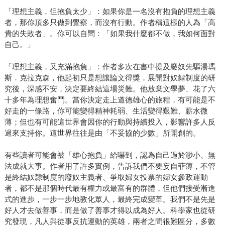
「理想主義，但抱負太少」：如果你是一名沒有抱負的理想主義
者，那你頂多只做到覺察，而沒有行動。作者稱這樣的人為「高
貴的失敗者」。你可以自問：「如果我什麼都不做，我如何面對
自己。」
「理想主義，又充滿抱負」：作者多次在書中提及廢奴先驅湯瑪
斯．克拉克森，他起初只是想讓論文得獎，展開對奴隸制度的研
究後，深感不安，決定要終結這場災難。他放棄文學夢、花了六
十多年為理想奮鬥。當你決定走上道德雄心的旅程，有可能是不
好走的一條路，你可能變得精神耗弱、生活變得艱難、薪水微
薄；但也有可能這世界會因你的行動與持續投入，影響許多人反
過來支持你。這世界往往是由「不妥協的少數」所開創的。
有些讀者可能會被「雄心抱負」給嚇到，認為自己過於渺小、無
法成就大事。作者用了許多實例，告訴我們不要妄自菲薄，不管
是終結奴隸制度的廢奴主義者、爭取婦女投票的婦女參政運動
者，都不是那個時代最有權力或最富有的群體，但他們接受漸進
式的進步，一步一步地教化眾人，最終完成變革。我們不是先是
好人才去做善事，而是做了善事才得以成為好人。科學家也從研
究發現，凡人與從事反抗運動的英雄，兩者之間很難區分，多數