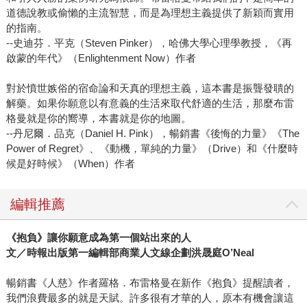
道德說教或偷懶的主流智慧，而是為理想主義提供了新穎而實用
的指南。
--史迪芬．平克（Steven Pinker），哈佛大學心理學教授，《再
啟蒙的年代》（Enlightenment Now）作者
對於憤世嫉俗的宿命論和天真的理想主義，這本書是振聾發聵的
解藥。如果你願意以有意義的生活來取代舒適的生活，那麼布雷
格曼就是你的嚮導，本書就是你的地圖。
--丹尼爾．品克（Daniel H. Pink），暢銷書《後悔的力量》《The
Power of Regret》、《動機，單純的力量》（Drive）和《什麼時
候是好時候》（When）作者
編輯推薦
《抱負》讓你願意成為第一個站出來的人
文／時報出版第一編輯部商業人文線企劃洪晟庭O’Neal
暢銷書《人慈》作者羅格．布雷格曼在新作《抱負》提醒讀者，
我們浪費最多的就是天賦。許多很有才華的人，原本有機會讓這