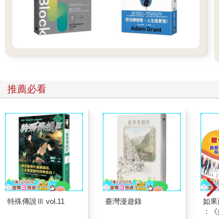
瑟的收入也是，因為他在僱用合約中爭取到可以獲得可觀的利潤
分紅。
這就是我們截至這時候所知道的：一個在各方面都表現優異的學
生，一個經過劍橋和哈佛大學淬鍊的大學生，一個擔任顧問和高
階主管的成功男人。這確實令人刮目相看，但問題是：馬瑟並沒
有做任何獨特的事。他的成功方式與許多其他人的成功一樣。他
是特權的代表，擁有無憂無慮的青春時期、輝煌的事業、舒適的
生活。
推薦必看
然而，聽著馬瑟描述他職涯的前半部分，我還是十分著迷，因為
我知道接下來發生什麼事。
三
二○○三年六月十日，羅伯．馬瑟醒來時，還不知道自己的生活即
將發生巨大的變化。他已經尋找新工作有一段時間了，但他無法
停止想起泰麗，那個被嚴重燒傷的小女孩。因此，他在英國首屈
一指的育兒網站Mumsnet上發起一個主題。二十年後我仍然可以
找到，標題是「小女孩九○％燒傷。慈善游泳挑戰？電郵協助？」
馬瑟有一個主意。他想為小泰麗籌募資金，並已說服兩位朋友和
他一起參加一項獲得贊助的二十二英里游泳挑戰，這相當於橫渡
特殊傳說Ⅲ vol.11
臺灣漫遊錄
如果
英吉利海峽的距離。當他的朋友馬上表示願意參加時，馬瑟心
：《