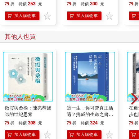
想：「為什麼不找更多人加入？」
喵》
253
300
79
折
特價
元
79
折
特價
元
79
折
幾個月後，來自七十三個國家的一萬人共參加了一百五十多場游
【首
泳馬拉松。他們在斐濟、加拿大、西班牙、越南、東加和中國等
加入購物車
加入購物車
地一起募款。對了，還有在大西洋上的一座島嶼，那裡有八名英
國皇家空軍的軍校生參加了「為泰麗而游」活動。
「明年我們要做什麼？」一名參加者問。
其他人也買
微霞與桑榆：陳亮恭醫
這一生，你可曾真正活
在迷
師的世紀思索
過？挪威的生命之書，
步也
人生7個終極領悟
熊貓
308
324
79
折
特價
元
79
折
特價
元
79
折
程2
加入購物車
加入購物車