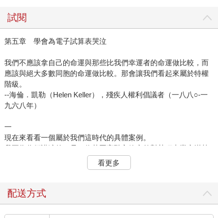
試閱
第五章 學會為電子試算表哭泣
我們不應該拿自己的命運與那些比我們幸運者的命運做比較，而
應該與絕大多數同胞的命運做比較。那會讓我們看起來屬於特權
階級。
--海倫．凱勒（Helen Keller），殘疾人權利倡議者（一八八○-一
九六八年）
一
現在來看看一個屬於我們這時代的具體案例。
我要為你們講述的，是一位英國高階主管突然對某項志業充滿熱
情的故事。他的巨大改變很有趣，因為你大概預料不到它的發
看更多
生。至少他自己肯定沒有料到。這個人事業有成，過著舒適的生
活，而且年齡超過三十歲（眾所周知，這是不再涉足任何激進事
務的公認年齡界限）。從傳統意義來說，他已經相當成功，但有
配送方式
一天他問自己：就這樣了嗎？這就是我的人生？