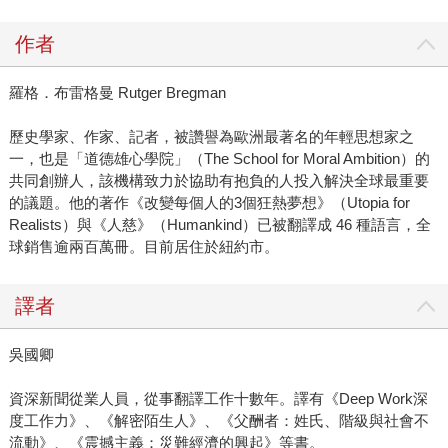
作者
羅格．布雷格曼 Rutger Bregman
歷史學家、作家、記者，被讚譽為歐洲最著名的年輕思想家之
一，也是「道德雄心學院」（The School for Moral Ambition）的
共同創辦人，該機構致力於協助有抱負的人投入解決全球最重要
的議題。他的著作《改變每個人的3個狂熱夢想》（Utopia for
Realists）與《人慈》（Humankind）已被翻譯成 46 種語言，全
球銷售逾兩百萬冊。目前居住於紐約市。
譯者
吳國卿
資深新聞從業人員，從事翻譯工作十數年。譯有《Deep Work深
度工作力》、《解密陌生人》、《父酬者：姓氏、階級與社會不
流動》、《震撼主義：災難經濟的興起》等書。