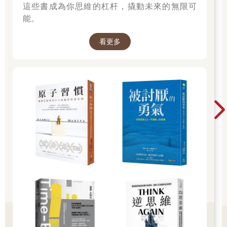
這些書成為你思維的杠杆，撬動未來的無限可
School）的獎學金。他很快就成為班上的佼佼者。不只如此，馬
能。
瑟的運動能力也出類拔萃。田徑、足球、跳高--他全都很行。從漢
普頓學校畢業後，他前往劍橋大學學習，只因為該校有最好的足
球隊。
看更多
馬瑟確實也偶爾沒得到第一名。有次他申請一項獎學金卻只名列
第二，他對一個朋友說：「真該死，等著看我去找那個第一名的
混蛋算帳。」後來卻發現，贏得獎學金的人就是這個朋友。
但馬瑟已經習慣於獲勝。他會在跑完一百公尺衝過終點線時發現
其他選手遠遠落後他十公尺。那十公尺的領先就像他一生的寫
照。
他的職業生涯同樣成功。首先，他在義大利一家大型美國公司擔
任顧問四年--每個週末都去滑雪--然後在哈佛商學院讀了兩年，馬
瑟表示那是一段美妙的經歷。接著他有機會成為一家主辦會議公
司的共同所有人，但三年後他認為該公司的成長速度不夠快，於
是接受了一家國際媒體集團的高階主管職位。
馬瑟就是在那裡學會了如何賺大錢。該公司在全球擁有四十六部
門和一千四百名員工。有些部門的利潤率為五％，有些部門則為
二○％。馬瑟的工作是弄清楚賺五％的部門該怎麼做才能變成賺二
○％的部門，而他很擅長這件事。公司的營收每季都持續增加，馬