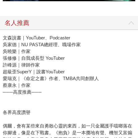
名人推薦
文森說書｜YouTuber、Podcaster
吳家德｜NU PASTA總經理、職場作家
吳曉樂｜作家
張修修｜自我成長型 YouTuber
許峰源｜律師作家
超級歪SuperY｜說書YouTuber
愛瑞克｜《命定之書》作者、TMBA共同創辦人
蔡康永｜作家
───高度推薦───
各界高度讚譽
偶爾，會有某些來自勇敢心靈的東西，如一只金屬護手噹啷落在
你腳邊，像是在下戰書。《抱負》是一本擲地有聲、機智又富煽