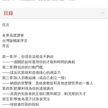
目錄
目次
各界高度讚譽
台灣版獨家序言
序言
第一章∣不，你現在這樣並不夠好
───一個關於如何運用你的才能和時間的典範
第二章∣降低你的行動門檻
───談反抗英雄和道德雄心的感染力
第三章∣加入邪教組織（或自己創立一個）
───納德的突擊隊、貴格會教徒和其他改變世界的一般人
第四章∣把勝利視為你的道德責任
───高貴的失敗者的五個幻覺和羅莎．帕克斯的天才
第五章∣學會為電子試算表哭泣
───按錯遙控器的按鈕