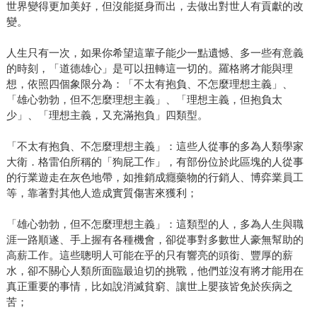
世界變得更加美好，但沒能挺身而出，去做出對世人有貢獻的改
變。
人生只有一次，如果你希望這輩子能少一點遺憾、多一些有意義
的時刻，「道德雄心」是可以扭轉這一切的。羅格將才能與理
想，依照四個象限分為：「不太有抱負、不怎麼理想主義」、
「雄心勃勃，但不怎麼理想主義」、「理想主義，但抱負太
少」、「理想主義，又充滿抱負」四類型。
「不太有抱負、不怎麼理想主義」：這些人從事的多為人類學家
大衛．格雷伯所稱的「狗屁工作」，有部份位於此區塊的人從事
的行業遊走在灰色地帶，如推銷成癮藥物的行銷人、博弈業員工
等，靠著對其他人造成實質傷害來獲利；
「雄心勃勃，但不怎麼理想主義」：這類型的人，多為人生與職
涯一路順遂、手上握有各種機會，卻從事對多數世人豪無幫助的
高薪工作。這些聰明人可能在乎的只有響亮的頭銜、豐厚的薪
水，卻不關心人類所面臨最迫切的挑戰，他們並沒有將才能用在
真正重要的事情，比如說消滅貧窮、讓世上嬰孩皆免於疾病之
苦；