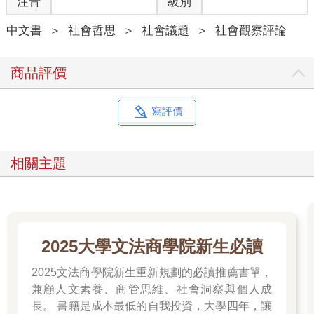
注音
級別
邊。當泰麗害怕，他會緊緊抱住她；當似乎一片慘澹，他會鼓勵
她。
中文書
＞
社會哲思
＞
社會議題
＞
社會觀察評論
在整個過程中，有一件事支撐著他繼續前進：他女兒那非凡的精
神。泰麗樂觀而淘氣、好奇且堅定。她似乎是世界上唯一能忘記
自己受過傷的人，就算只是片刻。
商品評價
二
「我不是一個感情用事的人，」企業主管馬瑟後來談到他看到泰
寫評價
麗紀錄片那晚時，說道：「但我和妻子有兩個孩子，我不會羞於
承認我忍不住流下眼淚。」
大多數人在電視上看到悲慘的事件後，第二天仍會繼續他們平常
相關主題
的生活。馬瑟卻不是這樣。他無法把泰麗拋到腦後，決定自己必
須做些什麼。
我們生活在一個少數幸福的人愈來愈發現自己享有許多特權的時
代──這是好事。但光是覺醒並不夠。當你發現自己是幸運的少數
人，你能做些什麼？我認為沒有人能比馬瑟更善於回答這個問題
2025大學文法商學院新生必讀
了。
當你聯絡馬瑟時，你注意到的第一件事就是他回覆電子郵件的速
2025文法商學院新生重新規劃的必讀推薦書單，
度很快。他是個精力充沛的男人。當馬瑟告訴我他的童年時，他
兼顧人文素養、商管思維、社會洞察與個人成
在每一方面的表現都優異得令我幾乎難以置信。
長。 書籍是成本最低的自我投資，大學四年，讓
他在十一歲時獲得倫敦西南區的著名男校漢普頓學校（Hampton