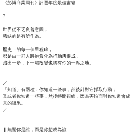
《彭博商業周刊》評選年度最佳書籍
家凱斯．桑斯坦將這些先行者稱為「零號人」，多數人則在
他人引導下才敢行動。一號人的前面只需一個人行動、二號
?
人如果有兩個夥伴就會採取行動，以此類推，當一個人感染
著另一個人，降低了行動門檻，革命就誕生了。想要實現宏
世界從不乏良善意圖，
大的目標，最困難的往往不是改變社會，而是先改變自己。
稀缺的是有所作為。
書中的例子如荷蘭小鎮在二戰拯救近百名猶太人、哈佛律師
不走世俗的路，選擇成為公益律師來推動社會的進步、高階
歷史上的每一個里程碑，
都是由一群人將抱負化為行動所促成，
主管因無意間看了紀錄片，投身公益而催生世上績效最好同
踏出一步，下一場改變也將有你的一席之地。
時也是最大的瘧疾防治基金會等精彩故事，鼓舞讀者期許自
己也能在有限的人生，透過抉擇呈現真正的自己。 所以別
再追求財富自由了，改成追求「才賦」自由！讀完這本書，
／
你會被《抱負》提倡的「道德雄心」所感染，也請你開始起
「知道」有兩種：你知道一些事，然後針對它採取行動；
身運用你的天賦，透過行動去感染更多人，一同為這個社會
又或者你知道一些事，然後轉開視線，因為害怕面對你知道會成
創造更多有益的改變吧。
真的後果。
／
▎無關你是誰，而是你想成為誰