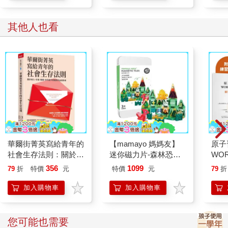
其他人也看
華爾街菁英寫給青年的
【mamayo 媽媽友】
原子
社會生存法則：關於收
迷你磁力片-森林恐龍
WO
入、交易、階級，你可
(42pcs/附鐵盒與說明
本‧
356
1099
79
折
特價
元
特價
元
79
折
能不想面對的金錢真相
書/開放式/旅行外出/隨
身攜帶款/教具)
加入購物車
加入購物車
您可能也需要