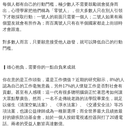
每個人都有自己的行動門檻，極少數人不需要鼓勵就會挺身而
出，心理學家把他們稱為「零號人」，但大多數人只在別人引領
下才敢採取行動：一號人的前面只需要一個人；二號人如果有兩
個盟友就會有所作為；而百萬號人只有在半個國家都走上街頭時
才會跟進。
對多數人而言，只要願意接受他人啟發，就可以降低自己的行動
門檻。
▎雄心抱負，需要你的一點自負來成就
你在意的是工作頭銜，還是工作價值？近期的研究顯示，8%的人
認為自己的工作毫無意義，另外17%的人懷疑工作是否對社會有
貢獻。甚至有人感嘆：這一代有很多聰明腦袋正忙著思考如何讓
大眾點擊廣告。然而，一名不走傳統老路的法學院畢業生，就足
以催生《清潔空氣法案》、《淨水法案》、《交通安全法》等25
項法案，也讓公益律師成為一種新選擇；而全世界最大且績效最
好的瘧疾防治基金會，始於一個人按錯電視遙控器與打了20通電
話。兩者的受益人數皆高達數億。