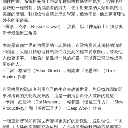
動性的書。布雷格曼身上帶著某種蘇格拉底式的氣質，他的作品
會啟動一種機制，拓展讀者的能力，去面對並接納人類那廣闊而
美麗的潛能。我相信他自稱是歷史學家，但他不是--他是穿著理性
外衣的革命家。
--羅素．克洛（Russell Crowe），演員、以《神鬼戰士》獲頒奧
斯卡最佳男主角獎
本書是這個世界迫切需要的一記警鐘。布雷格曼以其獨特的清晰
和信念，大膽且精彩地挑戰我們以更高的標準要求自己，並為他
人做更多事。《抱負》是難得一見的好書，可以真正幫助你成為
更好的人。
--亞當．格蘭特（Adam Grant），暢銷書《逆思維》（Think
Again）作者
布雷格曼挑戰讀者利用自己的生命去改善世界。對日益耽溺於閒
事和消費的文化現況來說，這是一個清新而令人鼓舞的提醒！
--卡爾．紐波特（Cal Newport），暢銷書《慢速工作力》（Slow
Productivity）和《深度工作力》（Deep Work）作者
一種重新審視如何讓世界變得更美好的新觀點，並以理性、平衡
和引人入勝的案例研究為依歸。布雷格曼帶給我們的不是簡單的