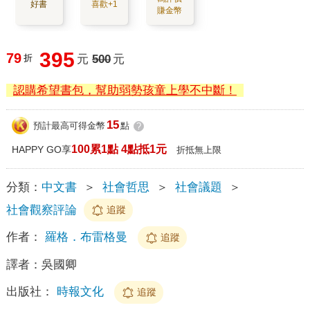
好書
喜歡+1
賺金幣
395
79
折
元
500
元
認購希望書包，幫助弱勢孩童上學不中斷！
15
預計最高可得金幣
點
?
100累1點 4點抵1元
HAPPY GO享
折抵無上限
分類：
中文書
＞
社會哲思
＞
社會議題
＞
社會觀察評論
追蹤
作者：
羅格．布雷格曼
追蹤
譯者：
吳國卿
出版社：
時報文化
追蹤