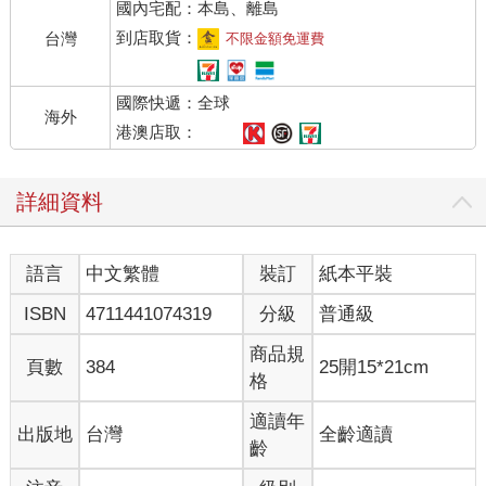
國內宅配：本島、離島
一切始於二○○三年六月九日的深夜。羅伯．馬瑟（Rob Mather）
坐在倫敦家裡的沙發上看晚間新聞。他本來想關掉電視，但後來
到店取貨：
台灣
不限金額免運費
他解釋說：「我不太會用電視遙控器，而這讓我的人生發生了巨
大轉變。」
國際快遞：全球
電視跳到一個頻道，正在播放一部關於某個名叫泰麗（Terri）的
海外
女孩的紀錄片。一九九八年十一月的一個晚上，泰麗還不滿兩
港澳店取：
歲，她母親把這個小女孩哄上床，蓋好了被子。也許是因為疲
憊，也許是因為壓力，泰麗的母親做了一件她平常不會做的事：
詳細資料
在家裡點燃一支香菸--然後把香菸忘在孩子的床邊。
當消防隊員急馳而至，他們原本還以為嬰兒床上有一具黑色的塑
膠娃娃，直到聽見一聲微弱的嗚咽。
語言
中文繁體
裝訂
紙本平裝
連續幾天，泰麗在死亡邊緣徘徊。她兩次停止呼吸，又兩次被搶
救回來。她失去了手指、腳趾、耳朵、鼻子和一隻腳掌。全身只
ISBN
4711441074319
分級
普通級
有濕尿布包裹下的皮膚還完好無缺。但是有如奇蹟ㄧ般，她活了
下來。數週後她終於醒來，吐出事故發生後的第一句話：「媽
商品規
頁數
384
25開15*21cm
媽。」
格
這一切對泰麗的母親來說實在是情何以堪，她被深深的愧疚感所
吞噬。她與家人決裂，留下泰麗的父親獨自承受這一切。他辭去
適讀年
出版地
台灣
全齡適讀
工作以便照顧女兒。每天早上，他會幫她洗澡、塗上藥膏。他帶
齡
她去醫院就診了無數次，晚間就睡在她房間的地板上，緊靠她床