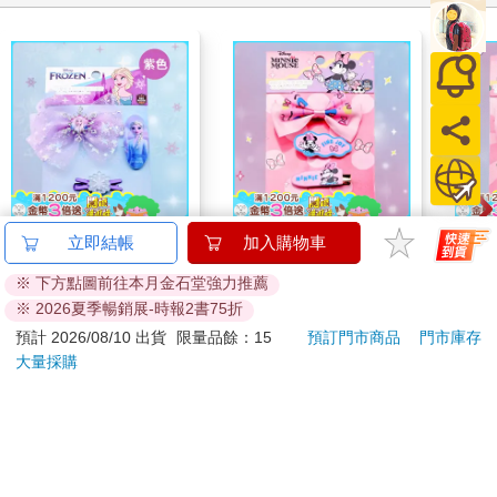
迪士尼 冰雪奇緣系列-
迪士尼 米妮系列-可愛
迪士
立即結帳
加入購物車
可愛髮飾裝扮掛卡(紫
髮飾裝扮掛卡(粉色)
愛髮
※ 下方點圖前往本月金石堂強力推薦
色)
55
55
7
折
特價
元
7
折
特價
元
7
折
※ 2026夏季暢銷展-時報2書75折
預計 2026/08/10 出貨
限量品餘：15
預訂門市商品
門市庫存
加入購物車
加入購物車
大量採購
您可能會喜歡