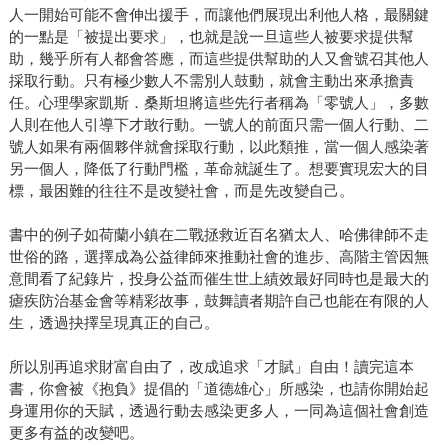
人一開始可能不會伸出援手，而讓他們展現出利他人格，最關鍵
的一點是「被提出要求」，也就是說一旦這些人被要求提供幫
助，幾乎所有人都會答應，而這些提供幫助的人又會號召其他人
採取行動。只有極少數人不需別人鼓動，就會主動出來承擔責
任。心理學家凱斯．桑斯坦將這些先行者稱為「零號人」，多數
人則在他人引導下才敢行動。一號人的前面只需一個人行動、二
號人如果有兩個夥伴就會採取行動，以此類推，當一個人感染著
另一個人，降低了行動門檻，革命就誕生了。想要實現宏大的目
標，最困難的往往不是改變社會，而是先改變自己。
書中的例子如荷蘭小鎮在二戰拯救近百名猶太人、哈佛律師不走
世俗的路，選擇成為公益律師來推動社會的進步、高階主管因無
意間看了紀錄片，投身公益而催生世上績效最好同時也是最大的
瘧疾防治基金會等精彩故事，鼓舞讀者期許自己也能在有限的人
生，透過抉擇呈現真正的自己。
所以別再追求財富自由了，改成追求「才賦」自由！讀完這本
書，你會被《抱負》提倡的「道德雄心」所感染，也請你開始起
身運用你的天賦，透過行動去感染更多人，一同為這個社會創造
更多有益的改變吧。