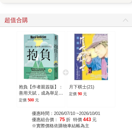
心」是可以扭轉這一切的。羅格將才能與理想，依照四個象
限分為：「不太有抱負、不怎麼理想主義」、「雄心勃勃，
但不怎麼理想主義」、「理想主義，但抱負太少」、「理想
超值合購
主義，又充滿抱負」四類型。 「不太有抱負、不怎麼理想
主義」：這些人從事的多為人類學家大衛．格雷伯所稱的
「狗屁工作」，有部份位於此區塊的人從事的行業遊走在灰
色地帶，如推銷成癮藥物的行銷人、博弈業員工等，靠著對
其他人造成實質傷害來獲利； 「雄心勃勃，但不怎麼理想
主義」：這類型的人，多為人生與職涯一路順遂、手上握有
各種機會，卻從事對多數世人豪無幫助的高薪工作。這些聰
明人可能在乎的只有響亮的頭銜、豐厚的薪水，卻不關心人
類所面臨最迫切的挑戰，他們並沒有將才能用在真正重要的
抱負【作者親簽版】：
月下棋士(21)
事情，比如說消滅貧窮、讓世上嬰孩皆免於疾病之苦；
善用天賦，成為舉足輕
定價
90
元
「理想主義，但抱負太少」：如果你是一名沒有抱負的理想
重的自己【收錄台灣版
定價
500
元
主義者，那你頂多只做到覺察，而沒有行動。作者稱這樣的
獨家序言】
人為「高貴的失敗者」。你可以自問：「如果我什麼都不
優惠時間：2026/07/10 ~2026/10/01
優惠組合價：
75
折
特價
443
元
做，我如何面對自己。」 「理想主義，又充滿抱負」：作
※實際價格依購物車結帳為主
者多次在書中提及廢奴先驅湯瑪斯．克拉克森，他起初只是