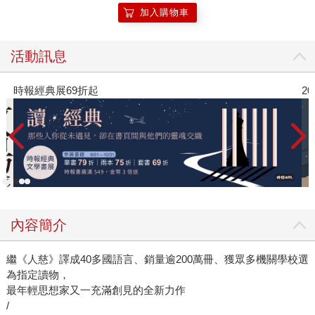
想讓論文得獎，展開對奴隸制度的研究後，深感不安，決定
加入購物車
要終結這場災難。他放棄文學夢、花了六十多年為理想奮
鬥。當你決定走上道德雄心的旅程，有可能是不好走的一條
活動訊息
路，你可能變得精神耗弱、生活變得艱難、薪水微薄；但也
有可能這世界會因你的行動與持續投入，影響許多人反過來
9折起
2026年8月金石
支持你。這世界往往是由「不妥協的少數」所開創的。 有
些讀者可能會被「雄心抱負」給嚇到，認為自己過於渺小、
無法成就大事。作者用了許多實例，告訴我們不要妄自菲
薄，不管是終結奴隸制度的廢奴主義者、爭取婦女投票的婦
女參政運動者，都不是那個時代最有權力或最富有的群體，
但他們接受漸進式的進步，一步一步地教化眾人，最終完成
變革。我們不是先是好人才去做善事，而是做了善事才得以
成為好人。科學家也從研究發現，凡人與從事反抗運動的英
內容簡介
雄，兩者之間很難區分，多數人一開始可能不會伸出援手，
而讓他們展現出利他人格，最關鍵的一點是「被提出要
繼《人慈》譯成40多國語言、銷量逾200萬冊、獲眾多機關學校選
求」，也就是說一旦這些人被要求提供幫助，幾乎所有人都
為指定讀物，
會答應，而這些提供幫助的人又會號召其他人採取行動。只
最年輕思想家又一充滿創見的全新力作
/
有極少數人不需別人鼓動，就會主動出來承擔責任。心理學