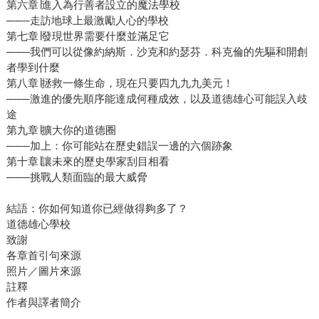
第六章∣進入為行善者設立的魔法學校
───走訪地球上最激勵人心的學校
第七章∣發現世界需要什麼並滿足它
───我們可以從像約納斯．沙克和約瑟芬．科克倫的先驅和開創
者學到什麼
第八章∣拯救一條生命，現在只要四九九九美元！
───激進的優先順序能達成何種成效，以及道德雄心可能誤入歧
途
第九章∣擴大你的道德圈
───加上：你可能站在歷史錯誤一邊的六個跡象
第十章∣讓未來的歷史學家刮目相看
───挑戰人類面臨的最大威脅
結語：你如何知道你已經做得夠多了？
道德雄心學校
致謝
各章首引句來源
照片／圖片來源
註釋
作者與譯者簡介