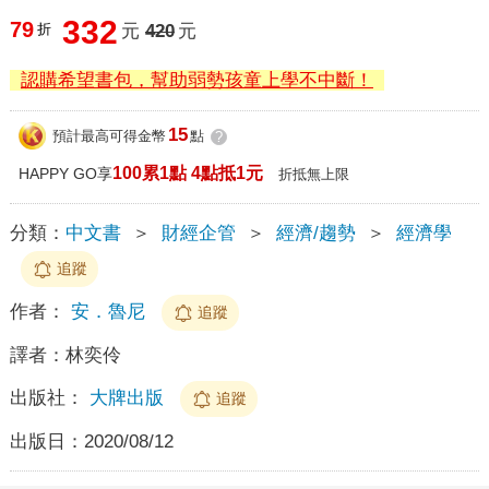
332
79
折
元
420
元
認購希望書包，幫助弱勢孩童上學不中斷！
15
預計最高可得金幣
點
?
100累1點 4點抵1元
HAPPY GO享
折抵無上限
分類：
中文書
＞
財經企管
＞
經濟/趨勢
＞
經濟學
追蹤
作者：
安．魯尼
追蹤
譯者：
林奕伶
出版社：
大牌出版
追蹤
出版日：
2020/08/12