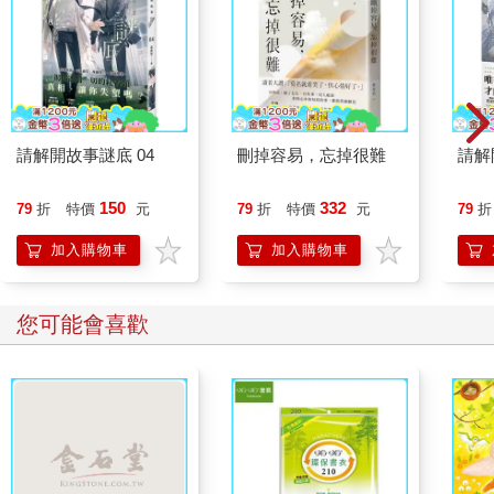
請解開故事謎底 04
刪掉容易，忘掉很難
請解
150
332
79
折
特價
元
79
折
特價
元
79
折
加入購物車
加入購物車
您可能會喜歡