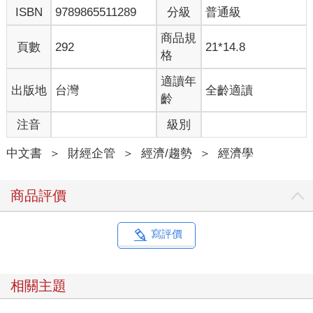
ISBN
9789865511289
分級
普通級
商品規
頁數
292
21*14.8
格
適讀年
出版地
台灣
全齡適讀
齡
注音
級別
中文書
＞
財經企管
＞
經濟/趨勢
＞
經濟學
商品評價
寫評價
相關主題