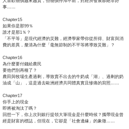
人喜歡物價越來越貴，但物價停滯不前，對經濟發展卻絕非好
事……
Chapter15
如果你是那99％
誰才是那1％？
「不平等」是現代經濟的災難，經濟學家帶你從所得、財富與消
費的差異，釐清為什麼「毫無節制的不平等將導致災難」？
Chapter16
為什麼要付錢給農民
要他們別再種了？
農田與牧場生產過剩，導致賣不出去的牛奶成「湖」、過剩的奶
油成「山」，這是過去歐洲經濟共同體真實且慘痛的寫照……
Chapter17
你手上的現金
即將被淘汰了嗎？
回想一下，你上次到銀行提領大筆現金是什麼時候？攜帶現金曾
經是財富的標誌，但現在，它卻是「社會邊緣」的象徵……