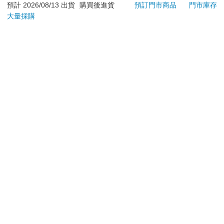
日）。
預計 2026/08/13 出貨
購買後進貨
預訂門市商品
門市庫存
大量採購
辦理退換貨時，商品（組合商品恕無法接受單獨退貨）必須
是您收到商品時的原始狀態（包含商品本體、配件、贈品、
保證書、所有附隨資料文件及原廠內外包裝…等），請勿直
接使用原廠包裝寄送，或於原廠包裝上黏貼紙張或書寫文
字。
退回商品若無法回復原狀，將請您負擔回復原狀所需費用，
嚴重時將影響您的退貨權益。