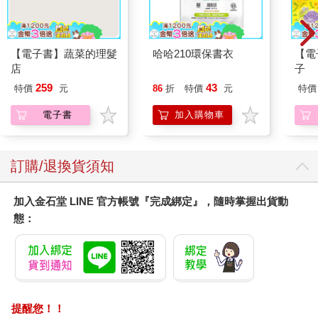
【電子書】蔬菜的理髮
哈哈210環保書衣
【電
店
子
259
43
特價
元
86
折
特價
元
特價
電子書
加入購物車
訂購/退換貨須知
加入金石堂 LINE 官方帳號『完成綁定』，隨時掌握出貨動
態：
提醒您！！