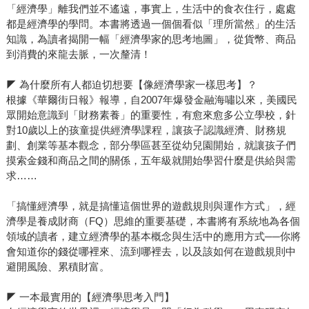
「經濟學」離我們並不遙遠，事實上，生活中的食衣住行，處處
都是經濟學的學問。本書將透過一個個看似「理所當然」的生活
知識，為讀者揭開一幅「經濟學家的思考地圖」，從貨幣、商品
到消費的來龍去脈，一次釐清！
◤ 為什麼所有人都迫切想要【像經濟學家一樣思考】？
根據《華爾街日報》報導，自2007年爆發金融海嘯以來，美國民
眾開始意識到「財務素養」的重要性，有愈來愈多公立學校，針
對10歲以上的孩童提供經濟學課程，讓孩子認識經濟、財務規
劃、創業等基本觀念，部分學區甚至從幼兒園開始，就讓孩子們
摸索金錢和商品之間的關係，五年級就開始學習什麼是供給與需
求……
「搞懂經濟學，就是搞懂這個世界的遊戲規則與運作方式」，經
濟學是養成財商（FQ）思維的重要基礎，本書將有系統地為各個
領域的讀者，建立經濟學的基本概念與生活中的應用方式──你將
會知道你的錢從哪裡來、流到哪裡去，以及該如何在遊戲規則中
避開風險、累積財富。
◤ 一本最實用的【經濟學思考入門】