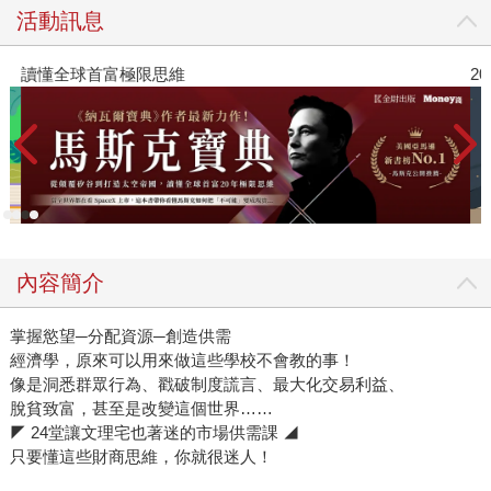
活動訊息
讀懂全球首富極限思維
2
內容簡介
掌握慾望─分配資源─創造供需
經濟學，原來可以用來做這些學校不會教的事！
像是洞悉群眾行為、戳破制度謊言、最大化交易利益、
脫貧致富，甚至是改變這個世界……
◤ 24堂讓文理宅也著迷的市場供需課 ◢
只要懂這些財商思維，你就很迷人！