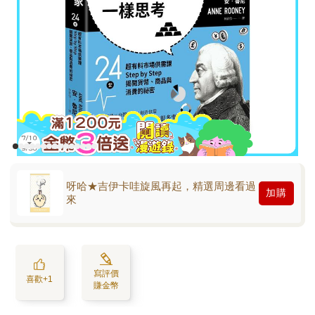
呀哈★吉伊卡哇旋風再起，精選周邊看過
加購
來
寫評價
喜歡+1
賺金幣