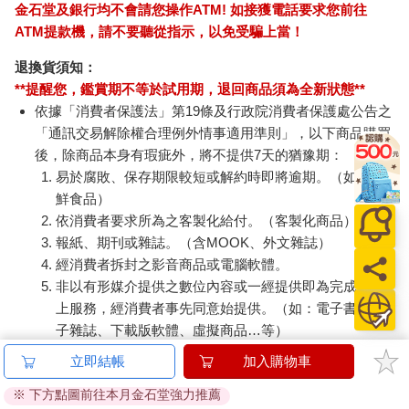
金石堂及銀行均不會請您操作ATM! 如接獲電話要求您前往
ATM提款機，請不要聽從指示，以免受騙上當！
退換貨須知：
**提醒您，鑑賞期不等於試用期，退回商品須為全新狀態**
依據「消費者保護法」第19條及行政院消費者保護處公告之
「通訊交易解除權合理例外情事適用準則」，以下商品購買
後，除商品本身有瑕疵外，將不提供7天的猶豫期：
易於腐敗、保存期限較短或解約時即將逾期。（如：生
鮮食品）
依消費者要求所為之客製化給付。（客製化商品）
報紙、期刊或雜誌。（含MOOK、外文雜誌）
經消費者拆封之影音商品或電腦軟體。
非以有形媒介提供之數位內容或一經提供即為完成之線
上服務，經消費者事先同意始提供。（如：電子書、電
子雜誌、下載版軟體、虛擬商品…等）
已拆封之個人衛生用品。（如：內衣褲、刮鬍刀、除毛
立即結帳
加入購物車
刀…等）
※ 下方點圖前往本月金石堂強力推薦
若非上列種類商品，均享有到貨7天的猶豫期（含例假