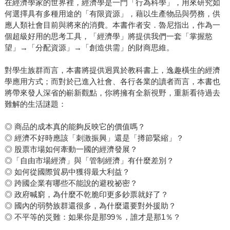
在經濟學家的世界裡，經濟學是一門「行為科學」，用來研究如
何選擇具有多種用途的「有限資源」，藉以生產物品與勞務，供
應人類社會目前與將來的消費。本書作者安．魯尼指出，作為一
個超級好用的思考工具，「經濟學」將提供我們一套「掌握慾
望」→「分配資源」→「創造供需」的財商思維。
對學生族群而言，本書將提供迥異於教科書上，逸趣橫生的經濟
學應用方式；而對於已進入社會、各行各業的讀者而言，本書也
將帶來發人深省的嶄新觀點，你將擁有全新視野，重新看待過去
難解的生活謎題：
◎ 商品的成本真的能夠反映它的價值嗎？
◎ 經濟不好時應該「刺激振興」還是「撙節緊縮」？
◎ 股票市場如何牽動一國的經濟發展？
◎「自由市場經濟」與「管制經濟」有什麼差別？
◎ 如何從國際貿易中獲得最大利益？
◎ 跨國企業有哪些不能說的避稅祕密？
◎ 政府喊窮，為什麼不乾脆印更多鈔票就好了？
◎ 國內的弱勢族群還很多，為什麼還要對外援助？
◎ 不平等的災難：如果你是那99％，誰才是那1％？