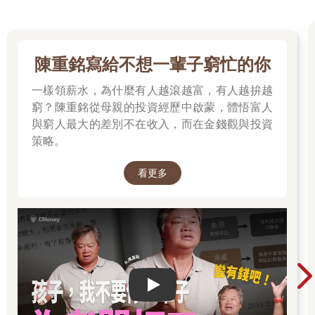
陳重銘寫給不想一輩子窮忙的你
一樣領薪水，為什麼有人越滾越富，有人越拚越
窮？陳重銘從母親的投資經歷中啟蒙，體悟富人
與窮人最大的差別不在收入，而在金錢觀與投資
策略。
看更多
Play video