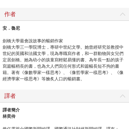
作者
安．魯尼
劍橋大學最會說故事的暢銷作家
劍橋大學三一學院博士，專研中世紀文學。她曾經研究並教授中
世紀的英國和法國文學，現為專職寫作者，和一群動物與女兒們
定居劍橋。她為幼小的孩童寫輕鬆易懂的書、為年長一點的孩子
寫篇幅稍長的書，也為大人們寫任何形式和篇幅長短不拘的書
籍。著有《像數學家一樣思考》、《像哲學家一樣思考》、《像
經濟學家一樣思考》等膾炙人口的暢銷書。
譯者
譯者簡介
林奕伶
曾任電視台國際新聞編譯，國際通訊社財經新聞編譯。譯有：