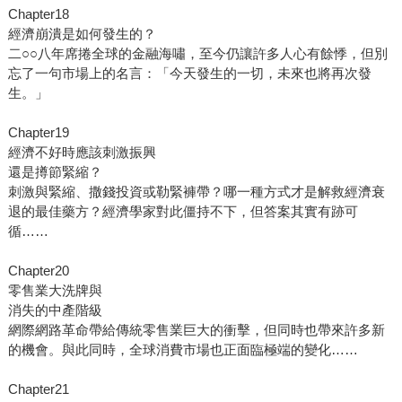
Chapter18
經濟崩潰是如何發生的？
二○○八年席捲全球的金融海嘯，至今仍讓許多人心有餘悸，但別
忘了一句市場上的名言：「今天發生的一切，未來也將再次發
生。」
Chapter19
經濟不好時應該刺激振興
還是撙節緊縮？
刺激與緊縮、撒錢投資或勒緊褲帶？哪一種方式才是解救經濟衰
退的最佳藥方？經濟學家對此僵持不下，但答案其實有跡可
循……
Chapter20
零售業大洗牌與
消失的中產階級
網際網路革命帶給傳統零售業巨大的衝擊，但同時也帶來許多新
的機會。與此同時，全球消費市場也正面臨極端的變化……
Chapter21