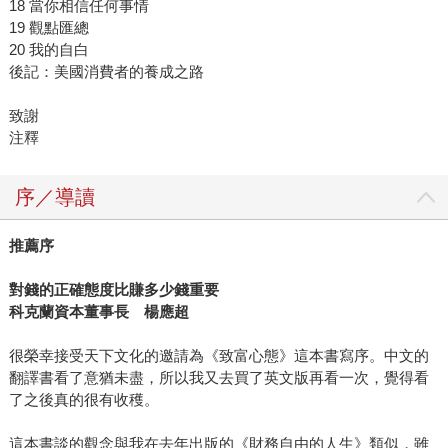
18 當你相信任何事情
19 觀點匯總
20 我的自白
後記：美國消費者的養成之路
致謝
注釋
序／導讀
推薦序
對錢的正確態度比賺多少錢重要
科克蘭資本董事長 楊應超
很榮幸接受天下文化的邀請為《致富心態》這本書寫序。中文的
翻譯書看了意猶未盡，所以我又去買了英文版再看一次，覺得看
了之後真的很有收穫。
這本書談的觀念與我在去年出版的《財務自由的人生》類似，雖