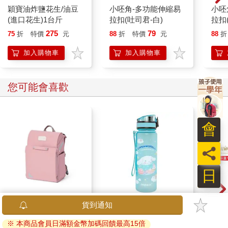
穎寶油炸鹽花生/油豆
小呸角-多功能伸縮易
小呸
(進口花生)1台斤
拉扣(吐司君-白)
拉扣
275
79
75
折
特價
元
88
折
特價
元
88
折
加入購物車
加入購物車
您可能會喜歡
會
員
日
【PUGO】聰明書包
IMPACT大耳狗 水壺
幻獸
貨到通知
3.0 plus(中低年級)藕
(500ml)#淺藍
一彈 
※ 本商品會員日滿額金幣加碼回饋最高15倍
粉 全新進化玩美上市
IMCMB01LB
Pal