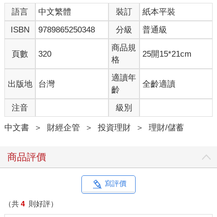
語言
中文繁體
裝訂
紙本平裝
ISBN
9789865250348
分級
普通級
商品規
頁數
320
25開15*21cm
格
適讀年
出版地
台灣
全齡適讀
齡
注音
級別
中文書
＞
財經企管
＞
投資理財
＞
理財/儲蓄
商品評價
寫評價
（共
4
則好評）