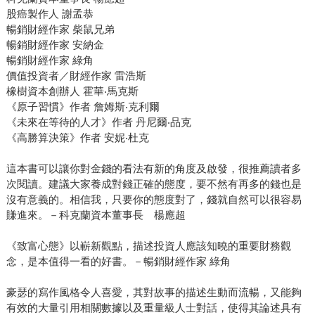
股癌製作人 謝孟恭
暢銷財經作家 柴鼠兄弟
暢銷財經作家 安納金
暢銷財經作家 綠角
價值投資者／財經作家 雷浩斯
橡樹資本創辦人 霍華‧馬克斯
《原子習慣》作者 詹姆斯‧克利爾
《未來在等待的人才》作者 丹尼爾‧品克
《高勝算決策》作者 安妮‧杜克
這本書可以讓你對金錢的看法有新的角度及啟發，很推薦讀者多
次閱讀。建議大家養成對錢正確的態度，要不然有再多的錢也是
沒有意義的。相信我，只要你的態度對了，錢就自然可以很容易
賺進來。－科克蘭資本董事長 楊應超
《致富心態》以嶄新觀點，描述投資人應該知曉的重要財務觀
念，是本值得一看的好書。－暢銷財經作家 綠角
豪瑟的寫作風格令人喜愛，其對故事的描述生動而流暢，又能夠
有效的大量引用相關數據以及重量級人士對話，使得其論述具有