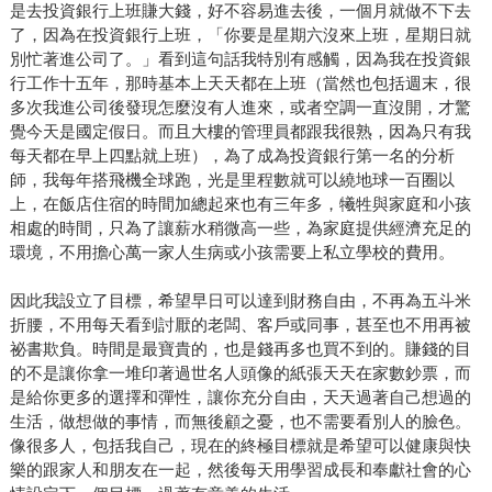
是去投資銀行上班賺大錢，好不容易進去後，一個月就做不下去
了，因為在投資銀行上班，「你要是星期六沒來上班，星期日就
別忙著進公司了。」看到這句話我特別有感觸，因為我在投資銀
行工作十五年，那時基本上天天都在上班（當然也包括週末，很
多次我進公司後發現怎麼沒有人進來，或者空調一直沒開，才驚
覺今天是國定假日。而且大樓的管理員都跟我很熟，因為只有我
每天都在早上四點就上班），為了成為投資銀行第一名的分析
師，我每年搭飛機全球跑，光是里程數就可以繞地球一百圈以
上，在飯店住宿的時間加總起來也有三年多，犧牲與家庭和小孩
相處的時間，只為了讓薪水稍微高一些，為家庭提供經濟充足的
環境，不用擔心萬一家人生病或小孩需要上私立學校的費用。
因此我設立了目標，希望早日可以達到財務自由，不再為五斗米
折腰，不用每天看到討厭的老闆、客戶或同事，甚至也不用再被
祕書欺負。時間是最寶貴的，也是錢再多也買不到的。賺錢的目
的不是讓你拿一堆印著過世名人頭像的紙張天天在家數鈔票，而
是給你更多的選擇和彈性，讓你充分自由，天天過著自己想過的
生活，做想做的事情，而無後顧之憂，也不需要看別人的臉色。
像很多人，包括我自己，現在的終極目標就是希望可以健康與快
樂的跟家人和朋友在一起，然後每天用學習成長和奉獻社會的心