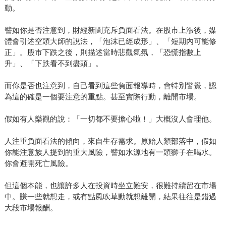
動。
譬如你是否注意到，財經新聞充斥負面看法。在股市上漲後，媒
體會引述空頭大師的說法，「泡沫已經成形」、「短期內可能修
正」。股市下跌之後，則描述當時悲觀氣氛，「恐慌指數上
升」、「下跌看不到盡頭」。
而你是否也注意到，自己看到這些負面報導時，會特別警覺，認
為這的確是一個要注意的重點。甚至實際行動，離開市場。
假如有人樂觀的說：「一切都不要擔心啦！」大概沒人會理他。
人注重負面看法的傾向，來自生存需求。原始人類部落中，假如
你能注意族人提到的重大風險，譬如水源地有一頭獅子在喝水。
你會避開死亡風險。
但這個本能，也讓許多人在投資時坐立難安，很難持續留在市場
中。賺一些就想走，或有點風吹草動就想離開，結果往往是錯過
大段市場報酬。