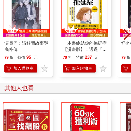
演員們：請解開故事謎
一本書終結你的拖延症
怪奇
底外傳
【漫畫版】：透過「小
行動」打開大腦的行動
95
237
79
折
特價
元
79
折
特價
元
79
折
開關，懶人也能變身
「行動派」的37個科
加入購物車
加入購物車
學方法
其他人也看