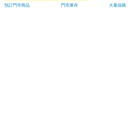
4161
539
95
折
特價
元
特價
元
特價
盒）
預訂門市商品
門市庫存
大量採購
加入購物車
加入購物車
訂購/退換貨須知
加入金石堂 LINE 官方帳號『完成綁定』，隨時掌握出貨動
態：
提醒您！！
金石堂及銀行均不會請您操作ATM! 如接獲電話要求您前往
ATM提款機，請不要聽從指示，以免受騙上當！
退換貨須知：
**提醒您，鑑賞期不等於試用期，退回商品須為全新狀態**
依據「消費者保護法」第19條及行政院消費者保護處公告之