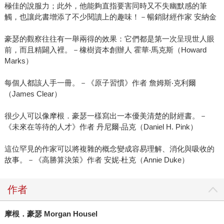
極佳的說服力；此外，他能夠直指要害同時又不失幽默感的筆
觸，也讓此書增添了不少閱讀上的趣味！－暢銷財經作家 安納金
豪瑟的觀察往往有一舉兩得的效果：它們都是第一次呈現世人眼
前，而且精闢入裡。－橡樹資本創辦人 霍華‧馬克斯（Howard
Marks）
每個人都該人手一冊。－《原子習慣》作者 詹姆斯‧克利爾
（James Clear）
很少人可以像摩根．豪瑟一樣寫出一本優美清楚的財經書。－
《未來在等待的人才》作者 丹尼爾‧品克（Daniel H. Pink）
這位罕見的作家可以將複雜的概念變成容易理解、消化與吸收的
故事。－《高勝算決策》作者 安妮‧杜克（Annie Duke）
作者
摩根．豪瑟
Morgan Housel