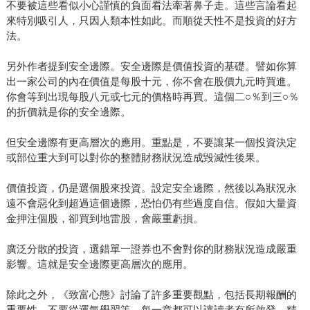
不要被這些看似小心謹慎的負面看法牽著鼻子走。這些言論看起
來特別吸引人，只因人類本性如此。而順從天性不是投資的好方
法。
另外作者提到安全邊際。安全邊際是價值投資的基礎。譬如你算
出一家公司的內在價值是每股十元，你不會在股價九元時買進。
你會等到出現每股八元或七元的價格時再買。這個二○％到三○％
的折價就是你的安全邊際。
但安全邊際有更高層次的應用。重點是，不要讓某一個投資決定
或部位重大到可以對你的整體財務狀況造成毀滅性後果。
價值投資，仍是選個股來投資。設定安全邊際，然後以為狀況永
遠不會惡化到超過這個邊際，恐怕仍有些過度自信。假如大量資
金押注個股，卻買到地雷股，會嚴重虧損。
廣泛分散的投資，選錯單一證券也不會對你的財務狀況造成嚴重
影響。這就是安全邊際更高層次的應用。
除此之外，《致富心態》討論了許多重要觀點，包括長期報酬的
重要性、不要從運氣學習等。每一章都可以讓讀者有所啟發。精