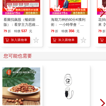
看圖找飆股（暢銷新
海期刀神的60分K獲利
花掉
版）：看穿主力思維，
術： 一小時學會「均
來【
抓住反轉趨勢，散戶輕
線與斜率」，賺 100%
「金
537
356
79
折
特價
元
79
折
特價
元
79
折
鬆買低賣高的三百招祕
的致勝雙刀流！（暢銷
多反
訣
全新修訂版）
加入購物車
加入購物車
您可能也需要