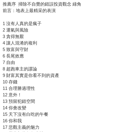
推薦序 掃除不自覺的錯誤投資觀念 綠角
前言：地表上最精采的表演
1 沒有人真的是瘋子
2 運氣與風險
3 貪得無厭
4 讓人混淆的複利
5 致富與守財
6 長尾效應
7 自由
8 超跑車主的謬論
9 財富其實是你看不到的資產
10 存錢
11 合理勝過理性
12 意外！
13 預留犯錯空間
14 你會改變
15 天下沒有白吃的午餐
16 你和我
17 悲觀主義的魅力