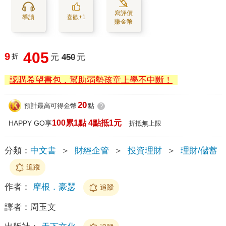
寫評價
導讀
喜歡+1
賺金幣
405
9
折
元
450
元
認購希望書包，幫助弱勢孩童上學不中斷！
20
預計最高可得金幣
點
?
100累1點 4點抵1元
HAPPY GO享
折抵無上限
分類：
中文書
＞
財經企管
＞
投資理財
＞
理財/儲蓄
追蹤
作者：
摩根．豪瑟
追蹤
譯者：
周玉文