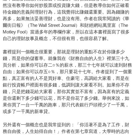
然沒有教導你如何炒股票或投資賺大錢，但是教導你如何正確看
待金錢的意義與理財行為，這我覺得比賺錢還重要。因為錢賺的
再多，如果無法妥善理財，也是沒有用。作者在我常閱讀的《華
爾街日報》（The Wall Street Journal）和財經網站萬里富（The
Motley Fool）當過多年的專欄作家，所以在這本書裡面寫了很多
自己的理財故事及概念，不但很有用，也很容易了解。
書裡提到一個概念很重要，那就是理財的重點不在於你賺多少
錢，而是你的儲蓄率。就像我在《財務自由的人生》裡第三十九
頁分析，如果你可以存二○％的薪水，那三十七年就可以達到財務
自由；如果你可以存五○％，那只要花十七年。作者提到了一個重
點，真正富有的人不是買好車、住豪宅，高調給大家看，而是在
銀行投資帳戶裡面有很多錢，低調到讓大家看不到。如果你不存
錢，只是把錢花給大家看，那你其實並不富有，因為富有的定義
是你還剩下多少錢可以花，而不是你花了多少錢。舉例來說，如
果你買了一台一千萬的跑車，那只代表銀行戶頭裡少了一千萬，
或多了一千萬的新車貸。
另外還有一個概念也是我常提到的：「你活著不是為了工作，財
務自由後，人生始得自由！」作者在第七章寫道，大學時的志向