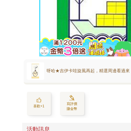
呀哈★吉伊卡哇旋風再起，精選周邊看過來
寫評價
喜歡+1
賺金幣
活動訊息