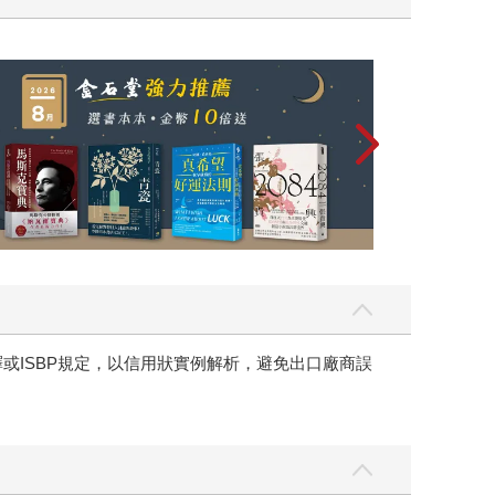
讀懂全球首富極
釋或ISBP規定，以信用狀實例解析，避免出口廠商誤