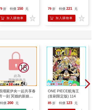
40歲
就告訴
150
221
79
折
特價
元
79
折
特價
元
79
折
加入購物車
加入購物車
加
跟殭屍伊央一起共享春
ONE PIECE航海王
雙色蝦
宵一刻 冥婚的新娘番
(首刷限定版) 114
罩（2
外篇
200
123
35
特價
元
85
折
特價
元
特價