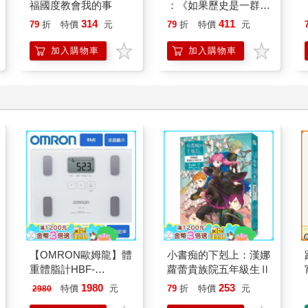
福國度教會我的事
：《如果歷史是一群
喵》作者最新力作，附
314
411
79
折
特價
元
79
折
特價
元
【首卷特典】拉頁
加入購物車
加入購物車
【OMRON歐姆龍】體
小書痴的下剋上：漢娜
重體脂計HBF-
蘿蕾貴族院五年級生Ⅱ
212W+送原價2980元
1980
253
特價
元
79
折
特價
元
2980
電動切菜調理機