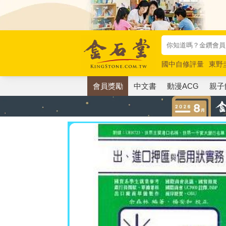
國中自修評量
東野
唯紅花綻放
奧德賽
會員獎勵
中文書
動漫ACG
親子