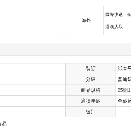
國際快遞：
海外
港澳店取：
裝訂
紙本
分級
普通
商品規格
25開1
適讀年齡
全齡
級別
貿易