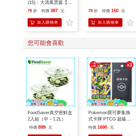
(15)：大清風雲篇【萌
貓漫畫學歷史】
387
150
79
折
特價
元
79
折
特價
元
加入購物車
加入購物車
您可能會喜歡
FoodSaver真空密鮮盒
Pokemon寶可夢集換
2入組（中－1.2L）
式卡牌 PTCG 超級進
化 擴充包 綠寶石風暴
899
1690
特價
元
特價
元
（+隨機彈3包）