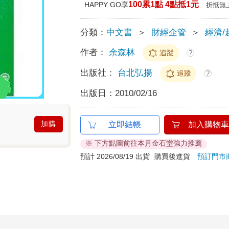
100累1點 4點抵1元
HAPPY GO享
折抵無
分類：
中文書
＞
財經企管
＞
經濟/
作者：
余森林
追蹤
?
出版社：
台北弘揚
追蹤
?
出版日：
2010/02/16
加購
立即結帳
加入購物車
※ 下方點圖前往本月金石堂強力推薦
預計 2026/08/19 出貨
購買後進貨
預訂門市