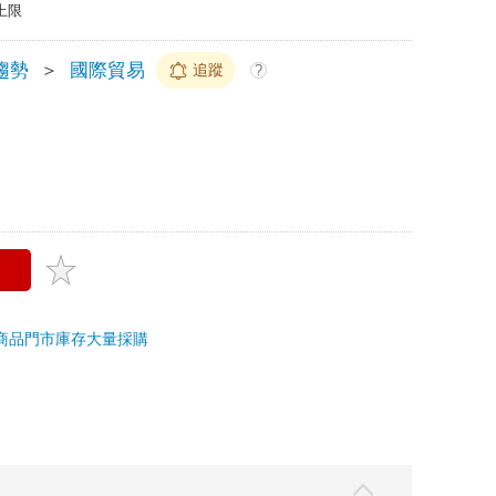
上限
趨勢
＞
國際貿易
追蹤
?
商品
門市庫存
大量採購