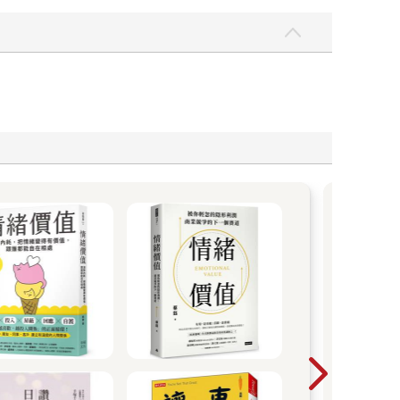
從
股市
只是
速。