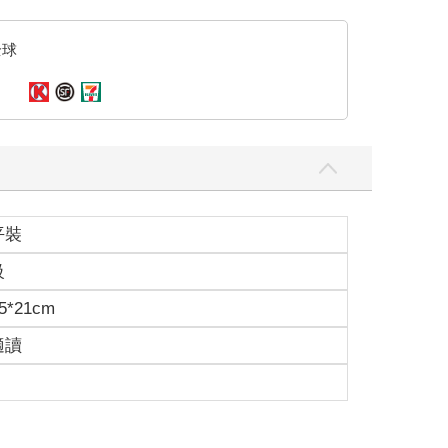
全球
平裝
級
5*21cm
適讀