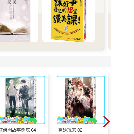
造，
動全
台灣
位，
上。
不得
他正
積電
從A
器，
動企
不只
的重
在改
請解開故事謎底 04
叛逆玩家 02
腎臟求