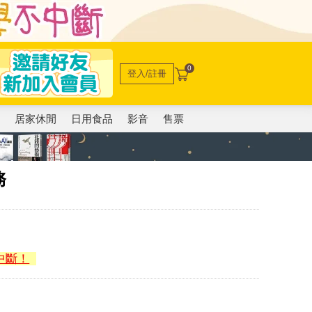
0
登入/註冊
電
居家休閒
日用食品
影音
售票
務
中斷！