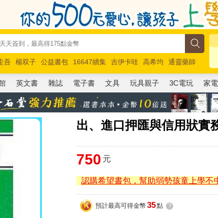
圭吾
楊双子
公益書包
16647續集
吉伊卡哇
高希均
通靈藥師
路邊攤新作
馬斯克
玩具總動員5
超慢跑
館
英文書
雜誌
電子書
文具
玩具親子
3C電玩
家
出、進口押匯與信用狀實
750
元
認購希望書包，幫助弱勢孩童上學不
35
預計最高可得金幣
點
?