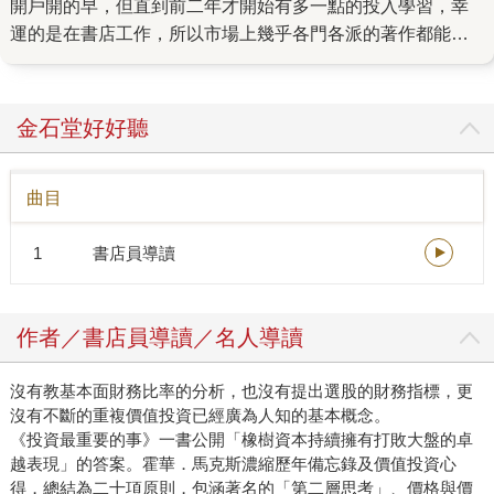
開戶開的早，但直到前二年才開始有多一點的投入學習，幸
運的是在書店工作，所以市場上幾乎各門各派的著作都能看
到，小編這二年來的心得是每個人都是獨一無二的，適合別
人的方式不一定適合你，別人用這個方式賺，不代表你依樣
畫葫蘆就會跟著賺，這中間真的需要靠自己花時間去學習，
金石堂好好聽
簡單說該繳的學費多少還是得繳一點(淚)，最終找到最符合自
己個性的交易工具與交易頻率，新手朋友更不要聽信坊間謠
曲目
言說哪個方式百分百賺錢，如果有人跟你說，大多是要拉你
去聽昂貴的課程或是要你買貴鬆鬆的選股程式…… 小編給新
1
書店員導讀
手朋友的第一個建議就是要先了解自己，究竟自己的特質是
適合作長還是作短，先確定了自己的人格特質，再去學習相
對應的理財知識與技術會更加事半功倍，市場上有出書的老
作者／書店員導讀／名人導讀
師們也幾乎都有自己的粉絲專頁，可以先挑有興趣的加入，
這中間再多去看一些經典作品，慢慢內化吸收大師的智慧，
沒有教基本面財務比率的分析，也沒有提出選股的財務指標，更
另外也建議可以跟身邊幾個有志學習投資理財的朋友組成小
沒有不斷的重複價值投資已經廣為人知的基本概念。
群組，彼此分享讀後心得或是在操作中遇到的問題點，把這
《投資最重要的事》一書公開「橡樹資本持續擁有打敗大盤的卓
些都記錄下來，會讓自己進步更快，這次先開個頭，下次小
越表現」的答案。霍華．馬克斯濃縮歷年備忘錄及價值投資心
編有機會再跟大家多多分享小編的吧。
得，總結為二十項原則，包涵著名的「第二層思考」、價格與價