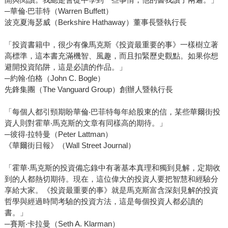
─華倫‧巴菲特（Warren Buffett）
波克夏海瑟威（Berkshire Hathaway）董事長暨執行長
「投資書籍中，很少有像馬克斯《投資最重要的事》一樣樹立著
高標準，這本書充滿機智、風趣，而且扣緊歷史觀點。如果你想
避開投資陷阱，這是必讀的作品。」
─約翰‧伯格（John C. Bogle）
先鋒集團（The Vanguard Group）創辦人暨執行長
「每個人都引頸期盼華倫‧巴菲特每年給股東的信，某些華爾街投
資人則對霍華‧馬克斯的文章有同樣高的期待。」
─彼得‧拉特曼（Peter Lattman）
《華爾街日報》（Wall Street Journal）
「霍華‧馬克斯的投資備忘錄中有著基本真理和獨到見解，定期收
到的人都熱切期待。現在，這位偉大的投資人要把智慧和經驗分
享給大家。《投資最重要的事》就是馬克斯富含深刻見解的投資
哲學與經過時間考驗的投資方法，這是每個投資人都必讀的
書。」
─賽斯‧卡拉曼（Seth A. Klarman）