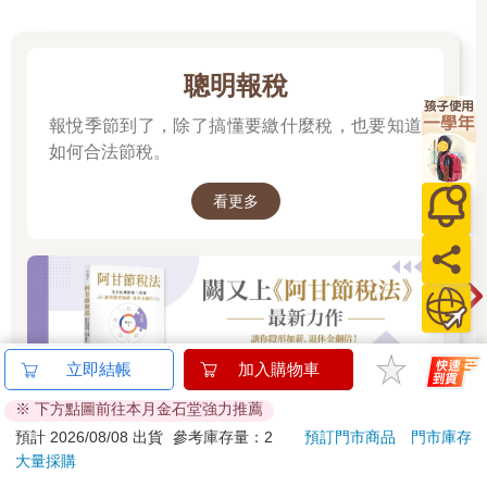
且高度依賴電腦操作，因此你必須找出一個他們沒有具備的優
勢。你必須思考他們沒想過的事，看見他們錯失的機會，或是擁
有他們沒有的洞察力。你的反應和行為必須與他們不同。簡而言
之，做對事情也許是成功投資的必要條件，但不會是充分條件。
聰明報稅
你必須比其他人做對更多的事，這意味著，你的思考方式必須與
眾不同。
報悅季節到了，除了搞懂要繳什麼稅，也要知道
如何合法節稅。
〔保羅‧喬森評註：馬克斯這段話的結論非常好。它成功定義第二
層思考對成功投資的特殊重要性。接下來有三個很好的例子，簡
看更多
短討論第一層思考與第二層思考的差異。〕
什麼是第二層思考？
 第一層思考會說：「這是一家好公司，就買這支股票吧！」第
二層思考則會說：「這是一家好公司，但每個人都認為這家公司
很好，所以這不是好公司。這支股票的股價被高估，市價過高，
所以賣出！」
〔喬爾‧葛林布萊特評註：我一直從散戶那裡聽到第一層思考。他
們會閱讀報紙或觀看美國財經電視台CNBC，然後接受傳統第一
層思考的投資意見。〕