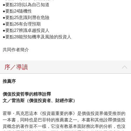
●要點23別以為自己知道
●要點24隨機性
●要點25意識到潛在危險
●要點26有合理預期
●要點27辨識卓越投資人
●要點28能預知機率及風險的投資人
共同作者簡介
序／導讀
推薦序
價值投資哲學的精準詮釋
文／雷浩斯（價值投資者、財經作家）
霍華・馬克思這本《投資最重要的事》是價值投資界備受推崇的
一本書，同時也是巴菲特的推薦書之一。本書和其他詮釋價值投
資概念的著作並不一樣，它沒有教基本面財務比率的分析，也沒