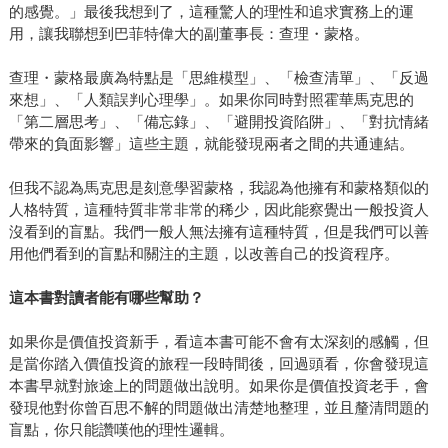
的感覺。」最後我想到了，這種驚人的理性和追求實務上的運
用，讓我聯想到巴菲特偉大的副董事長：查理・蒙格。
查理・蒙格最廣為特點是「思維模型」、「檢查清單」、「反過
來想」、「人類誤判心理學」。如果你同時對照霍華馬克思的
「第二層思考」、「備忘錄」、「避開投資陷阱」、「對抗情緒
帶來的負面影響」這些主題，就能發現兩者之間的共通連結。
但我不認為馬克思是刻意學習蒙格，我認為他擁有和蒙格類似的
人格特質，這種特質非常非常的稀少，因此能察覺出一般投資人
沒看到的盲點。我們一般人無法擁有這種特質，但是我們可以善
用他們看到的盲點和關注的主題，以改善自己的投資程序。
這本書對讀者能有哪些幫助？
如果你是價值投資新手，看這本書可能不會有太深刻的感觸，但
是當你踏入價值投資的旅程一段時間後，回過頭看，你會發現這
本書早就對旅途上的問題做出說明。如果你是價值投資老手，會
發現他對你曾百思不解的問題做出清楚地整理，並且釐清問題的
盲點，你只能讚嘆他的理性邏輯。