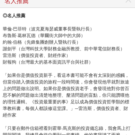
名人推薦
◎
名人推薦
華倫‧巴菲特（波克夏海瑟威董事長暨執行長）
布魯斯‧葛林瓦德（華爾街大師中的大師）
約翰‧伯格（先鋒集團創辦人暨執行長）
謝劍平（台灣科技大學財務金融所教授、前中華電信財務長）
雷浩斯（價值投資者、財經作家）
財報狗（台灣最大的基本面資訊平台與社群）
「如果你是價值投資新手，看這本書可能不會有太深刻的感觸，
但當你踏入價值投資的旅程一段時間後，你會發現他早就對旅途
上的問題做出說明。如果你是價值投資老手，會發現他對你曾百
思不解的問題做出清楚地整理、釐清問題的盲點，你只能讚嘆他
的理性邏輯。《投資最重要的事》足以成為價值投資哲學類的標
準教科書，每個人都該修這堂課。」─雷浩斯，價值投資者、財
經作家
「只要在郵件信箱裡看到霍華‧馬克斯的投資備忘錄，我會馬上打
開與閱讀。我總是會從中學到一些事情，他的書我讀了兩遍。」