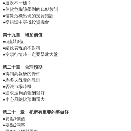
●這次不一樣？
●信貸危機該學到的11點教訓
●信貸危機出現的投資錯誤
●從錯誤中尋找投資機會
第十九章
增加價值
●α值與β值
●績效表現的不對稱
●空頭行情時一定要擊敗大盤
第二十章
合理預期
●得到高報酬的條件
●馬多夫醜聞的教訓
●否決市場時機
●追求足夠的報酬就好
●小心風險比預期還大
第二十一章
把所有重要的事做好
●要點1價值
●要點2洞察