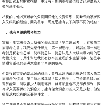
有提出選股的財務指標，更沒有不斷的重複價值投資已經廣為人
知的基本概念。
相反的，他以實踐者的角度闡釋他的投資哲學，同時帶給讀者深
入又獨到的觀點，因為霍華・馬克思擁有以下與眾不同的特點：
一、他有卓越的思考能力
霍華・馬克思最為人所知的概念就是「第二層思考」，在談第二
層思考之前，我們先想什麼是「第一層思考」。所謂的第一層思
考就是反射性思考，簡稱捷思法，捷思法是人大腦自動內建的思
考模式之一，用來幫助我們有效率的處理許多生活瑣事，這些事
情通常重視的是滿意度而非卓越的成果。
但是投資需要的是卓越的成果，要有卓越的成果就必須踏入第二
層思考的領域。第二層思考就是「深入思考」，它會消耗腦力的
運算能量，所以很少人願意遵行，就算願意也不見得做得到，因
為深入需要傑出的洞察力，擁有傑出洞察力的人又是少數，但這
卻是成功投資的必要條件之一。
第二層思考不單單是本書第一章節的主題，同時也展現在這本書