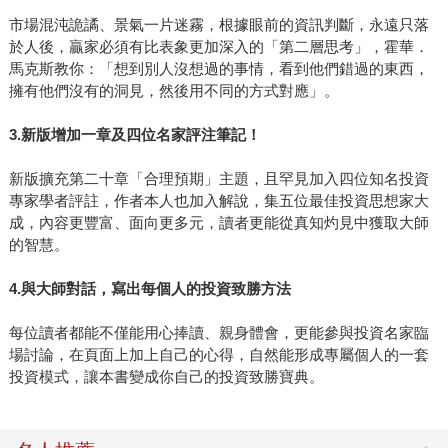
市場混沌詭譎、景氣一片迷霧，根據眼前的資訊判斷，永遠只落
於人後，贏家必須有比表象更加深入的「第二層思考」，霍華．
馬克斯教你：「想到別人沒想過的事情，看到他們錯過的東西，
擁有他們沒有的洞見，然後用不同的方式對應」。
3.
新版增加一章及四位名家評注筆記！
新版擴充第二十章「合理預期」主題，且罕見加入四位知名投資
專家學者評註，作者本人也加入解說，集五位最佳投資思想家大
成，內容更豐富、面向更多元，讀者更能從真知灼見中獲取大師
的智慧。
4.
與大師對話，寫出每個人的投資致勝方法
每位讀者都能不僅能用心捧讀、親身體會，更能參與投資名家臨
場討論，在頁面上加上自己的心得，自然能形成專屬個人的一套
投資模式，讓本書變成你自己的投資致勝寶典。