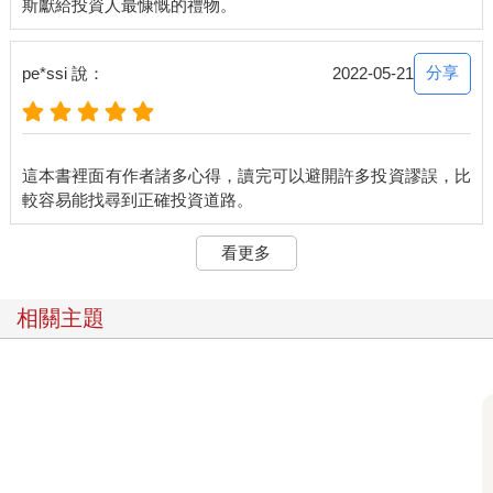
的進步。
但是這種普遍行為也使得擊敗大盤成為困難的任務。數百萬人都
分享
pe*ssi 說：
2022-05-21
在爭奪每一塊錢可能的投資獲利，誰會得到呢？那就是搶先一步
的人。在某些領域中，比別人搶先一步的意思是接受更多的教
育、在體育館或圖書館花更多的時間、攝取更好的營養、付出更
多的汗水、擁有更好的耐力或更好的設備。但是在投資這個領
這本書裡面有作者諸多心得，讀完可以避開許多投資謬誤，比
域，這些東西都不重要，投資需要的是更有洞察力的思考，也就
是我說的第二層思考。
看更多
想要投資的人可以去上金融與會計課程，廣泛閱讀相關的書籍，
如果運氣不錯，可能有機會向對投資流程有深刻了解的人學習，
但這些人中，只有少數人能有維持平均報酬以上所需要的卓越洞
相關主題
察力、直覺、價值觀念，以及對市場心理面的了解。想要做到這
一點，就需要第二層思考。
◎投資思考必須與眾不同
請記住，你的投資目標並不是要賺取平均報酬，你要賺得比平均
報酬還多。因此，你的思考必須比其他人更好，不但要更有思考
力，還要拉高層次思考。其他投資人也許很聰明，消息靈通，而