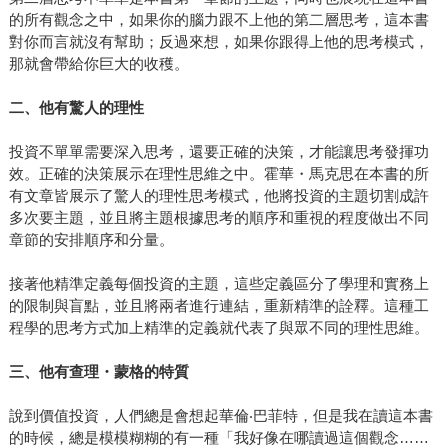
的所有觀念之中，如果你的腦力跟不上他的第二層思考，這本書
對你而言就沒有幫助；反過來想，如果你跟得上他的思考模式，
那就會帶給你巨大的收穫。
二、他有驚人的理性
投資不單單需要深入思考，還要正確的決策，才能讓思考發揮功
效。正確的決策展示在理性思維之中。霍華・馬克思在本書的所
有文章皆展示了驚人的理性思考模式，他將投資的主題切割成許
多次要主題，並且將主題根據思考的順序和重視的程度做出不同
章節的安排順序和分量。
接著他精準定義每個投資的主題，這些定義區分了學理和實務上
的限制與盲點，並且將兩者進行連結，重新精準的詮釋。這種工
程學的思考方式加上精準的定義就代表了與眾不同的理性思維。
三、他有查理・蒙格的特質
說到價值投資，人們總是會想起華倫‧巴菲特，但是我在讀這本書
的時候，總是模模糊糊的有一種「我好像在哪讀過這個觀念……