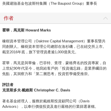
美國避險基金包波斯特集團（The Baupost Group）董事長
作者
霍華．馬克斯
Howard Marks
橡樹資本管理公司（Oaktree Capital Management）董事長暨共
同創辦人。橡樹資本管理公司總部在洛杉磯，已在紐交所上市。
截至2016年底，旗下管理資產逾1,000億美元。
霍華．馬克是與華倫．巴菲特、查理．蒙格齊名的投資專家，自
上世紀90年代至今，他寫給客戶的「投資備忘錄」是業界矚目的
焦點，其洞察力和「第二層思考」投資哲學備受推崇。
評註者
克里斯多夫
‧
戴維斯
Christopher C. Davis
著名基金經理人，服務於戴維斯投資顧問公司（Davis
Advisors），以奉行價值投資及進行嚴格的行業篩選著稱。