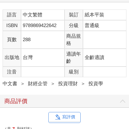
這表示投資會有一點混亂。
語言
中文繁體
裝訂
紙本平裝
今天需要記在心裡最重要的一件事是，經濟學並不是精確的科
學，它甚至根本不能說是一門科學。科學的概念是指可以在控制
ISBN
9789869422642
分級
普通級
的環境下進行實驗，而且有信心能複製過去產生的結果，而且因
果關係可靠不變。〈這行得通嗎？〉（Will it Work?）2009年3月5
商品規
頁數
288
日
格
由於投資的藝術成分與科學成分相當，因此不管是在這本書，還
適讀年
出版地
台灣
全齡適讀
是在其他地方，想要找出投資常規並不是我的目標。事實上，我
齡
最想強調的事情是，重要的是，投資方法應該要直覺而且不斷調
注音
級別
適，而不是固定與機械化的操作。
◎投資的目標是打敗大盤
中文書
＞
財經企管
＞
投資理財
＞
投資學
問題在於你想要達到什麼目標。每個人都能得到平均水準的投資
績效，只要去投資每支股票都買一點的指數基金就好。這會給你
商品評價
所謂的市場報酬（market returns），剛好與市場的表現相符。但
是成功的投資人想要賺得更多，他們想要打敗大盤。
寫評價
要做到這一點，你不只需要好運，還需要卓越的洞察力。單純依
賴運氣並不是好方法，所以你最好把心力放在提高洞察力上。在
（共
7
則好評）