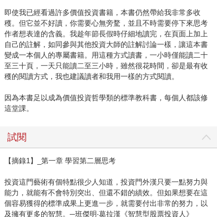
即使我已經看過許多價值投資書籍，本書仍然帶給我非常多收
穫。但它並不好讀，你需要心無旁騖，並且不時需要停下來思考
作者想表達的含義。我趁年節長假時仔細地讀完，在頁面上加上
自己的註解，如同參與其他投資大師的註解討論一樣，讓這本書
變成一本個人的專屬書籍。用這種方式讀書，一小時僅能讀二十
至三十頁，一天只能讀二至三小時，雖然很花時間，卻是最有收
穫的閱讀方式，我也建議讀者和我用一樣的方式閱讀。
因為本書足以成為價值投資哲學類的標準教科書，每個人都該修
這堂課。
試閱
【摘錄1】_第一章 學習第二層思考
投資這門藝術有個特點很少人知道，投資門外漢只要一點努力與
能力，就能有不會特別突出、但還不錯的績效。但如果想要在這
個容易獲得的標準成果上更進一步，就需要付出非常的努力，以
及擁有更多的智慧。─班傑明‧葛拉漢《智慧型股票投資人》