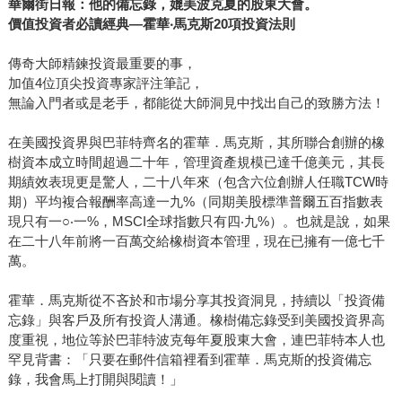
華爾街日報：他的備忘錄，媲美波克夏的股東大會。
價值投資者必讀經典
—
霍華
‧
馬克斯
20
項投資法則
傳奇大師精鍊投資最重要的事，
加值4位頂尖投資專家評注筆記，
無論入門者或是老手，都能從大師洞見中找出自己的致勝方法！
在美國投資界與巴菲特齊名的霍華．馬克斯，其所聯合創辦的橡
樹資本成立時間超過二十年，管理資產規模已達千億美元，其長
期績效表現更是驚人，二十八年來（包含六位創辦人任職TCW時
期）平均複合報酬率高達一九%（同期美股標準普爾五百指數表
現只有一○‧一%，MSCI全球指數只有四‧九%）。也就是說，如果
在二十八年前將一百萬交給橡樹資本管理，現在已擁有一億七千
萬。
霍華．馬克斯從不吝於和市場分享其投資洞見，持續以「投資備
忘錄」與客戶及所有投資人溝通。橡樹備忘錄受到美國投資界高
度重視，地位等於巴菲特波克每年夏股東大會，連巴菲特本人也
罕見背書：「只要在郵件信箱裡看到霍華．馬克斯的投資備忘
錄，我會馬上打開與閱讀！」