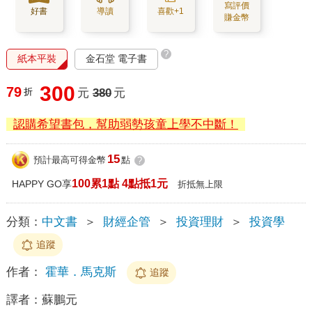
寫評價
好書
導讀
喜歡+1
賺金幣
?
紙本平裝
金石堂 電子書
300
79
折
元
380
元
認購希望書包，幫助弱勢孩童上學不中斷！
15
預計最高可得金幣
點
?
100累1點 4點抵1元
HAPPY GO享
折抵無上限
分類：
中文書
＞
財經企管
＞
投資理財
＞
投資學
追蹤
作者：
霍華．馬克斯
追蹤
譯者：
蘇鵬元