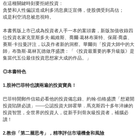
在這種關鍵時刻要拒絕投資：
貪婪和人性偏誤造成利多消息廣泛宣傳，使股價受到高估；
或是利空消息被忽視時。
本書舊版上市已成為投資者人手一本的案頭書，新版加值收錄四
位投資名家克里斯多夫‧戴維斯、喬爾‧葛林布萊特、保羅‧喬森、
賽斯‧卡拉曼評注，以及作者新的洞察。華爾街「投資大師中的大
師」布魯斯‧葛林瓦德做序盛讚：「《投資最重要的事升級版》是
集當代五位最佳投資思想家大成的作品。」
◎
本書特色
1.
股神巴菲特也讀兩遍的投資寶典！
巴菲特開郵件信箱必看他的投資備忘錄、約翰‧伯格盛讚「想避開
投資陷阱必讀」——公認投資大師霍華．馬克斯四十多年淬練的
投資智慧，全世界的投資人，從新手到骨灰級投資者，補腦必
讀！
2.
教你「第二層思考」，精準評估市場機會和風險