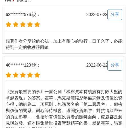
籃球場上，大家會說：「身高是無法訓練的。」這意思是說，世
界上的任何訓練都無法讓運動員長得更高，訓練洞察力一樣這麼
分享
62********976 說：
2022-07-23
困難，就像所有才藝一樣，有些人就是比其他人更懂得投資，他
們能擁有（或能設法得到）班傑明‧葛拉漢大力提倡而必不可少的
「更多的智慧」（trace of wisdom）。我認為，這正是成功投資
的定義：比市場和其他投資人表現得更好。
跟著作者分享給的心法，加上有耐心的執行，日子久了，必能
〔賽斯‧卡拉曼評註：打敗大盤很重要，但是控制風險同樣重要。
最終投資人都必須自問，是對相對報酬（relative returns）感興
趣，還是對絕對報酬（absolute returns）感興趣。在大盤下跌
分享
46********123 說：
2022-06-22
50％時，-45％的投資報酬率代表打敗大盤，但對我們大多數的人
來說，這樣的勝利是多麼慘烈。〕
〔克里斯多夫‧戴維斯評註：這裡的言外之意是，你必須有足夠耐
《投資最重要的事》一書公開「橡樹資本持續擁有打敗大盤的
心，給自己足夠的時間，你要的不是短線暴利，而是長線的穩定
卓越表現」的答案。霍華．馬克斯濃縮歷年備忘錄及價值投資
報酬。〕
心得，總結為二十項原則，包涵著名的「第二層思考」、價格
與價值的關系、耐心等待機會、避開投資陷阱、對抗情緒帶來
每個人都想賺錢，所有經濟學都建立在一種信念上：人類的
的負面影響……含括所有價值投資者的關鍵面向，處處都是洞
行為普遍有獲利動機。資本主義也一樣，獲利動機使大家更努力
見與啟發。這本匯集當世投資智慧精華的書，就是霍華．馬克
工作，也願意冒險投資。追求獲利使得世界上的物質生活有極大