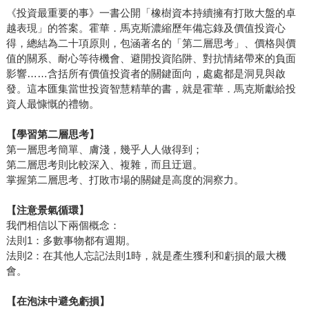
《投資最重要的事》一書公開「橡樹資本持續擁有打敗大盤的卓
越表現」的答案。霍華．馬克斯濃縮歷年備忘錄及價值投資心
得，總結為二十項原則，包涵著名的「第二層思考」、價格與價
值的關系、耐心等待機會、避開投資陷阱、對抗情緒帶來的負面
影響……含括所有價值投資者的關鍵面向，處處都是洞見與啟
發。這本匯集當世投資智慧精華的書，就是霍華．馬克斯獻給投
資人最慷慨的禮物。
【學習第二層思考】
第一層思考簡單、膚淺，幾乎人人做得到；
第二層思考則比較深入、複雜，而且迂迴。
掌握第二層思考、打敗市場的關鍵是高度的洞察力。
【注意景氣循環】
我們相信以下兩個概念：
法則1：多數事物都有週期。
法則2：在其他人忘記法則1時，就是產生獲利和虧損的最大機
會。
【在泡沫中避免虧損】