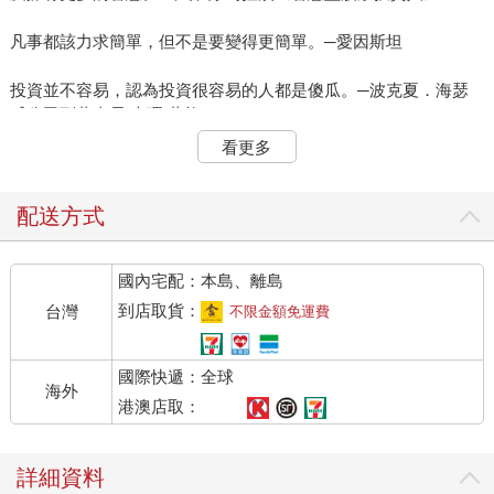
凡事都該力求簡單，但不是要變得更簡單。─愛因斯坦
投資並不容易，認為投資很容易的人都是傻瓜。─波克夏．海瑟
威公司副董事長 查理‧蒙格
看更多
很少有人擁有優異投資人的條件，有些人可以教導，但不是每個
人都學得會。而且就算是教得會，也不是每件事都可以教。就算
有一種有效的方法，也不是每次都有用。而且投資不可能簡化成
配送方式
一種邏輯運算，然後交給電腦去做。即使是最好的投資人，也不
可能每次都做對。
國內宅配：本島、離島
理由很簡單，沒有一條規則永遠行得通。環境不能控制，而且情
到店取貨：
台灣
不限金額免運費
況也很少完全相同的重複一次。心理因素在市場上扮演主要的角
色，而且因為變動很大，導致因果關係的推導變得不可靠。一種
國際快遞：全球
投資方法也許一陣子有用，但根據這個方法所採取的行動會讓環
海外
境改變，這意味著需要另一個新方法。而且如果有人模仿那個方
港澳店取：
法，那麼，那個方法的效果也會大打折扣。
詳細資料
投資就像經濟學一樣，與其說是一門科學，其實更像一門藝術，