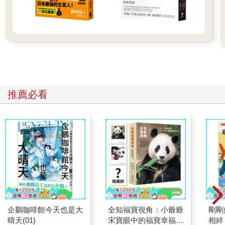
推薦必看
企鵝咖啡館今天也是大
全知福寶視角：小爺爺
剛剛
晴天(01)
宋寶眼中的福寶幸福肥
相絆