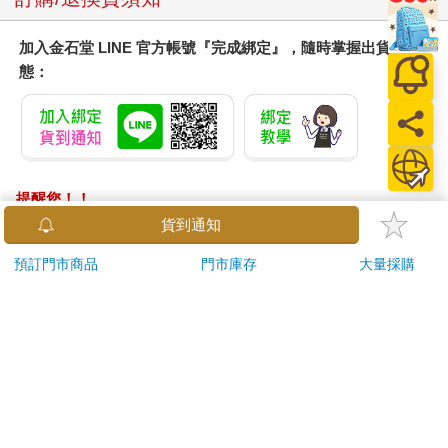
加入金石堂 LINE 官方帳號『完成綁定』，隨時掌握出貨動
態：
提醒您！！
金石堂及銀行均不會請您操作ATM! 如接獲電話要求您前往
貨到通知
ATM提款機，請不要聽從指示，以免受騙上當！
預訂門市商品
門市庫存
大量採購
退換貨須知：
**提醒您，鑑賞期不等於試用期，退回商品須為全新狀態**
依據「消費者保護法」第19條及行政院消費者保護處公告之
「通訊交易解除權合理例外情事適用準則」，以下商品購買
後，除商品本身有瑕疵外，將不提供7天的猶豫期：
易於腐敗、保存期限較短或解約時即將逾期。（如：生
鮮食品）