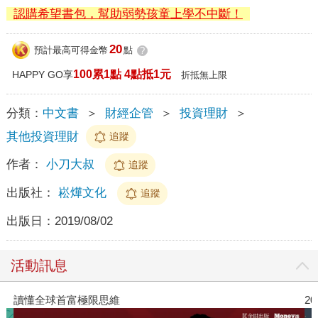
認購希望書包，幫助弱勢孩童上學不中斷！
20
預計最高可得金幣
點
?
100累1點 4點抵1元
HAPPY GO享
折抵無上限
分類：
中文書
＞
財經企管
＞
投資理財
＞
其他投資理財
追蹤
作者：
小刀大叔
追蹤
出版社：
崧燁文化
追蹤
出版日：
2019/08/02
活動訊息
讀懂全球首富極限思維
2