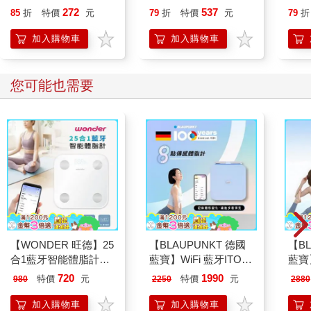
日常（首刷限量贈：拍
要的
272
537
85
折
特價
元
79
折
特價
元
79
折
立得風格透卡一張）
加入購物車
加入購物車
您可能也需要
【WONDER 旺德】25
【BLAUPUNKT 德國
【BL
合1藍牙智能體脂計
藍寶】WiFi 藍牙ITO
藍寶】
(WH-SC07W)
八點傳感體脂計(BPH-
幕八
720
1990
特價
元
特價
元
980
2250
2880
ME01W)
(BP
加入購物車
加入購物車