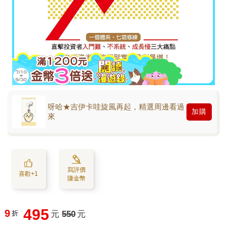
呀哈★吉伊卡哇旋風再起，精選周邊看過
加購
來
寫評價
喜歡+1
賺金幣
495
9
折
元
550
元