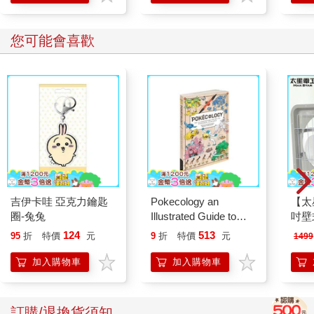
您可能會喜歡
吉伊卡哇 亞克力鑰匙
Pokecology an
【太
圈-兔兔
Illustrated Guide to
吋壁
Pokemon Ecology
機)
124
513
95
折
特價
元
9
折
特價
元
1499
(Pokemon Pikachu
Press)
加入購物車
加入購物車
訂購/退換貨須知