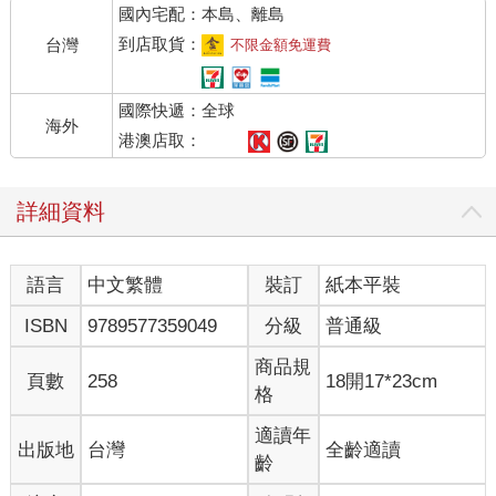
國內宅配：本島、離島
到店取貨：
台灣
不限金額免運費
國際快遞：全球
海外
港澳店取：
詳細資料
語言
中文繁體
裝訂
紙本平裝
ISBN
9789577359049
分級
普通級
商品規
頁數
258
18開17*23cm
格
適讀年
出版地
台灣
全齡適讀
齡