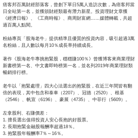
痞客邦百萬財經部落客，曾創下單日5萬人造訪次數，為痞客邦當
日全站第一名，並獲頒財經類最有潛力新星。投資理財文章獲
《經濟日報》、《工商時報》、商周財富網……媒體轉載，共超
過百萬人點閱。
粉絲專頁「股海老牛」提供精準且優質的投資內容，吸引超過3萬
名粉絲，且人數以每月10％成長率持續成長。
著作《股海老牛專挑抱緊股，穩穩賺100％》曾獲博客來商業理財
新書榜第一名、中文書即時榜第一名，並名列2019年商業理財類
暢銷排行榜。
老牛以「抱緊處理」四大心法選出的抱緊股，在近三年間皆有翻
倍的表現，其中包含和泰車（2207）、冠德（2520）、根基
（2546）、帆宣（6196）、豪展（4735）、中菲行（5609）。
左拿股利、右賺價差：
1. 擅長選出值得投資人安心長抱的好股票。
2. 長期抱緊金融股報酬率超過18％。
3. 抱緊股年報酬率7％～16％。