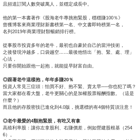
且頻道訂閱人數突破萬人，並穩定成長中。
他的第一本書著作《股海老牛專挑抱緊股，穩穩賺100％》
曾獲博客來商業理財新書榜第一名、中文書即時榜第一名，
名列2019年商業理財類暢銷排行榜。
從事股市投資多年的老牛，最初也自豪於自己的當沖技術，
之後發現沖越多，口袋越空……最後他悟出「抱、緊、處、理」
心法，
只要你開始跟他一起抱，就能提早財富自由。
◎
跟著老牛這樣抱，年年多賺
20
％
投資人常見三症頭：怕買不好、抱不緊、賣太早──你也犯了嗎？
當大家都在看大盤，老牛更關心的是加權股票報酬指數。（這是
什麼？）
而且他的存股密技已進化到4.0版，挑選標的有4個特質須注意！
◎
老牛最愛的
4
類抱緊股，有吃又有拿
高殖利率股：讓你左拿股利、右賺價差，例如營建股根基（254
6）。