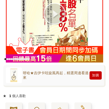
呀哈★吉伊卡哇旋風再起，精選周邊看過
加購
來
★
1
個人喜歡