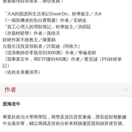
重量級理財部落客，聯合推薦！
「大A的股讀與生活筆記Good-Do」粉專版主／大A
《一個投機者的告白實戰書》作者／安納金
「資工心理人的理財筆記」粉專版主／洪碩廷
《存股輕鬆學》作者／孫悟天
財經作家不敗教主／陳重銘
台股生活投資領航者／許凱廸（阿格力）
《流浪教師存零股存到3000萬》作者／華倫老師
《我畢業五年，用ETF賺到400萬》作者／蔡至誠（PG財經筆
記）
（依姓名筆畫排序）
作者
股海老牛
畢業於政治大學商學院，商學及資訊背景兼備，擅長從財報數據
中去蕪存菁，輔以籌碼及技術分析來精挑優質股與細算便宜價。