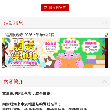
適的人生。
加入購物車
活動訊息
讀懂全球首富極限思維
內容簡介
重量級理財部落客，聯合推薦！
內附股海老牛
20
檔最新抱緊股名單：
高殖利率股、金身不倒股、步步高升股、落難龍頭股。