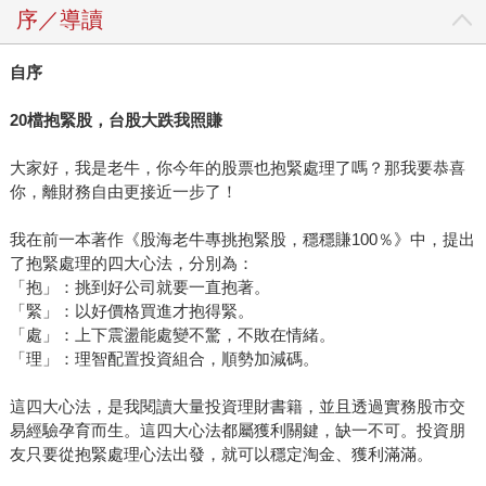
序／導讀
自序
20
檔抱緊股，台股大跌我照賺
大家好，我是老牛，你今年的股票也抱緊處理了嗎？那我要恭喜
你，離財務自由更接近一步了！
我在前一本著作《股海老牛專挑抱緊股，穩穩賺100％》中，提出
了抱緊處理的四大心法，分別為：
「抱」：挑到好公司就要一直抱著。
「緊」：以好價格買進才抱得緊。
「處」：上下震盪能處變不驚，不敗在情緒。
「理」：理智配置投資組合，順勢加減碼。
這四大心法，是我閱讀大量投資理財書籍，並且透過實務股市交
易經驗孕育而生。這四大心法都屬獲利關鍵，缺一不可。投資朋
友只要從抱緊處理心法出發，就可以穩定淘金、獲利滿滿。