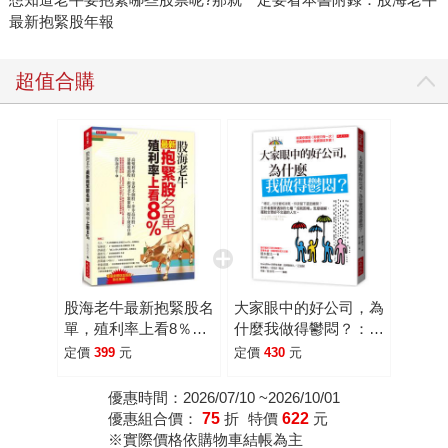
最新抱緊股年報
超值合購
股海老牛最新抱緊股名
大家眼中的好公司，為
單，殖利率上看8％：
什麼我做得鬱悶？：
高殖利率股、金身不倒
「穩定」往往變成消
定價
399
元
定價
430
元
股、步步高升股、落難
耗，你該留下還是離
龍頭股，跟著老牛緊緊
開？工作者最常遇到的
優惠時間：2026/07/10 ~2026/10/01
抱，提早財富自由
七種「成就困境」怎麼
優惠組合價：
75
折
特價
622
元
破解，擺脫合理卻不合
※實際價格依購物車結帳為主