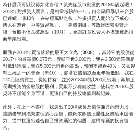
為什麼我可以說得如此自信？就先從股市動盪的2018年說起吧！
2018年對投資人而言，是相當考驗的一年，自金融風暴以來台股
已連續上漲10年，在站穩萬點之後，許多投資人開始放下戒心，
所以在遭逢「中美貿易戰」、「美債倒掛」等政經因素影響之
後，台股不但跌破萬點（10月），更讓許多投資人不堪連連虧損
而畢業出場。
而我在2018年買進落難的股王大立光（3008），當時它的股價從
2017年的最高價6,075元，腰斬至近3,000元，我在3,500元這個相
對低點進場，賣在5,000元附近的高點，報酬率超過40％；又如製
鞋三雄之一的豐泰（9910），趁著它股價跌至近年新低點，我在
140元陸續買進、長期持有，並於2018年時以200元出場；再加上
長期投資的金融股的股利，貢獻不少穩健收益，使我在2018年股
災時不僅能全身而退，更讓自己的持股總值刷新紀錄。
此外，在上一本書中，我選出了20檔成長及價值兼具的潛力股，
讓讀者學到抱緊處理的心法後，能夠依照個股屬性及風險承擔能
力，從中挑選出適合自己投資屬性的個股，建構專屬的投資組
合。