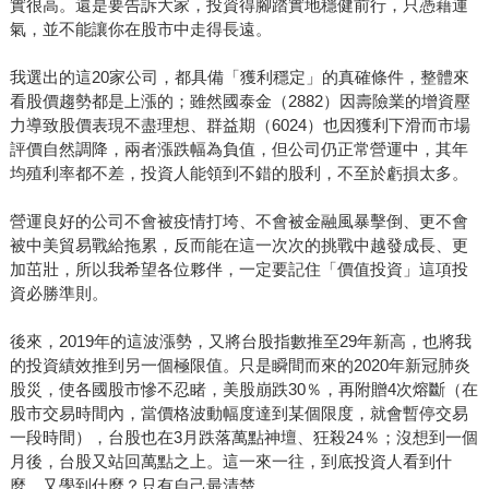
實很高。還是要告訴大家，投資得腳踏實地穩健前行，只憑藉運
氣，並不能讓你在股市中走得長遠。
我選出的這20家公司，都具備「獲利穩定」的真確條件，整體來
看股價趨勢都是上漲的；雖然國泰金（2882）因壽險業的增資壓
力導致股價表現不盡理想、群益期（6024）也因獲利下滑而市場
評價自然調降，兩者漲跌幅為負值，但公司仍正常營運中，其年
均殖利率都不差，投資人能領到不錯的股利，不至於虧損太多。
營運良好的公司不會被疫情打垮、不會被金融風暴擊倒、更不會
被中美貿易戰給拖累，反而能在這一次次的挑戰中越發成長、更
加茁壯，所以我希望各位夥伴，一定要記住「價值投資」這項投
資必勝準則。
後來，2019年的這波漲勢，又將台股指數推至29年新高，也將我
的投資績效推到另一個極限值。只是瞬間而來的2020年新冠肺炎
股災，使各國股市慘不忍睹，美股崩跌30％，再附贈4次熔斷（在
股市交易時間內，當價格波動幅度達到某個限度，就會暫停交易
一段時間），台股也在3月跌落萬點神壇、狂殺24％；沒想到一個
月後，台股又站回萬點之上。這一來一往，到底投資人看到什
麼，又學到什麼？只有自己最清楚。