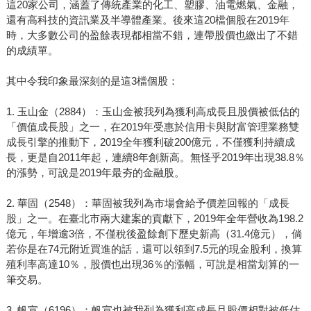
這20家公司，涵蓋了傳統產業的化工、塑膠、油電燃氣、金融，
還有高科技的資訊業及半導體產業。後來這20檔個股在2019年
時，大多數公司的盈餘表現都相當不錯，連帶股價也繳出了不錯
的成績單。
其中令我印象最深刻的是這3檔個股：
1. 玉山金（2884）：玉山金被我列為獲利高成長且股價被低估的
「價值成長股」之一，在2019年受惠於信用卡與財富管理業務雙
成長引擎的推動下，2019全年獲利破200億元，不僅獲利持續成
長，更是自2011年起，連續8年創新高。無怪乎2019年出現38.8％
的漲勢，可說是2019年最夯的金融股。
2. 華固（2548）：華固被我列為市場會給予價差回報的「成長
股」之一。在臺北市兩大建案的貢獻下，2019年全年營收為198.2
億元，年增逾3倍，不僅稅後盈餘創下歷史新高（31.4億元），倘
若你是在74元附近買進的話，還可以領到7.5元的現金股利，換算
殖利率高達10％，股價也出現36％的漲幅，可說是相當划算的一
筆交易。
3. 帆宣（6196）：帆宣也被我列為獲利高成長且股價相對被低估