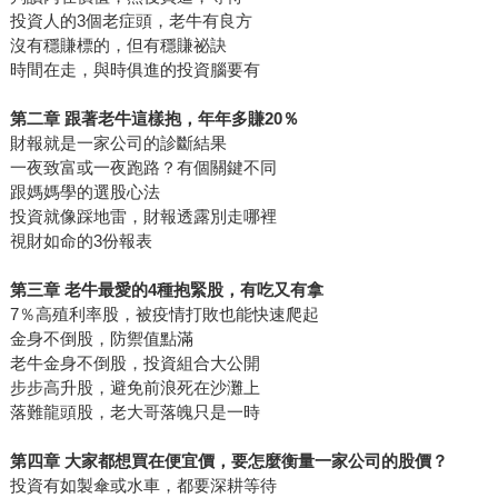
投資人的3個老症頭，老牛有良方
沒有穩賺標的，但有穩賺祕訣
時間在走，與時俱進的投資腦要有
第二章 跟著老牛這樣抱，年年多賺20％
財報就是一家公司的診斷結果
一夜致富或一夜跑路？有個關鍵不同
跟媽媽學的選股心法
投資就像踩地雷，財報透露別走哪裡
視財如命的3份報表
第三章 老牛最愛的4種抱緊股，有吃又有拿
7％高殖利率股，被疫情打敗也能快速爬起
金身不倒股，防禦值點滿
老牛金身不倒股，投資組合大公開
步步高升股，避免前浪死在沙灘上
落難龍頭股，老大哥落魄只是一時
第四章 大家都想買在便宜價，要怎麼衡量一家公司的股價？
投資有如製傘或水車，都要深耕等待