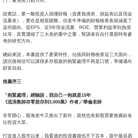
門，避免努力錯方向。
說實話，要一般投資人搞懂財報（資產負債表、損益表以及現金
流量表），實在是相當困難，但老牛準備的財報檢查表就涵蓋了
這些面向。從EPS、近5年現金流量、ROE、營業利益率到負債
比等，其實濃縮了三大表的重中之重，幫讀者在自行選股時有參
考的研究方向。
總結來說，本書提供了產業特性、估值與財務檢查這三大面向，
讀完後相信可以讓很多存股族的抱緊處理不再是口號，準備邁向
財富自由。
推薦序三
「抱緊處理」經驗談，我自己一抱就是
15
年
《流浪教師存零股存到
3,000
萬》作者／華倫老師
非常開心，股海老牛又推出了新作，當然也有新股票要推薦給各
位投資大眾。
打從進入股市以來，我看過的投資書籍也不下百本，當中最容易