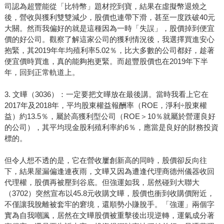
司認為超豐能從「比特幣」題材挖到寶，結果在虛擬幣退燒之
後，營收與獲利雙雙減少，股價也連帶下滑，甚至一度跌破40元
大關。然而我偏好的就是這種因為一時「失誤」，股價掉到便宜
價的好公司。觀察了解這家公司的獲利情況後，我選擇買進安心
抱緊，其2019年年均殖利率5.02％，比大多數的公司都好，趁著
便宜價時買進，真的能夠抱更緊。而超豐股價也在2019年下半
年，回到正常軌道上。
3. 文曄（3036）：一定要把文曄放在最後講。當時我看上它在
2017年及2018年，平均股東權益報酬率（ROE，淨利÷股東權
益）約13.5％，屬於高獲利型公司（ROE＞10％就屬於營運良好
的公司），其平均現金股利殖利率約6％，應當是良好的財務投資
標的。
但令人想不透的是，它在營收屢創新高的同時，股價卻反向往
下，結果屋漏偏逢連夜雨，文曄又因為遭逢代理商德州儀器收回
代理權，股價再被壓到谷底。但強運如我，居然碰到大聯大
（3702）突然宣布以45.8元收購文曄，股價也衝到收購價附近，
不僅讓我脫離被套牢的窘境，還順勢小賺脫手。「強運」兩個字
實為自我嘲諷，居然在文曄股價被重擊後出現逆轉，運氣成分著