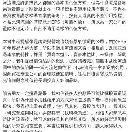
河流圖是許多投資人都懂的基本面估值方式，但為什麼還是會容
易買貴股票？關鍵就出在一項指標並不適用於所有類股，不過在
臺灣教育講求標準答案的荼毒下，投資人還真的不會活用指標。
本益比河流圖的基礎就是EPS（每股盈餘），所以當一家公司的
盈餘不穩定時，自然不適用這樣的估值方式。
本書中就提醒像是鋼鐵與營建這類有景氣循環的公司，由於EPS
每年容易大起大落，所以不適用河流圖來看；相反的，反而該透
過產業的特性，採用「買高本益比，賣低本益比」來操作。除此
之外，老牛提出價值陷阱的概念，提醒讀者識別個股本益比河流
圖中的價值陷阱──當河流趨勢往下，代表這是一家衰退的公司，
因此買在衰退公司的合理或便宜價時，往往日後會變成昂貴價，
光這個觀念就值得長期投資人細細品味。
讀者朋友一定挑過蘋果，我相信很多人挑蘋果可能比挑股票還認
真，所以為什麼不用挑蘋果的方式來慎選股票？老牛提到蘋果選
股法，我覺得非常有道理，包括見其色（看股價表現）、嘗其味
（研究營運與財報）與觀其型（找時機買進）。相信大家熟悉本
益比河流圖後，就可以做好見其色與觀其型，所以做好營運與財
報的研究就相當重要，本書也有提供初步方向，讓大家得以入