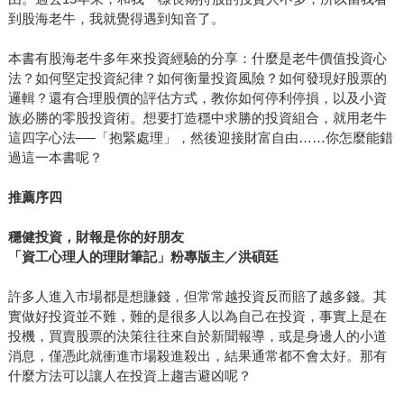
到股海老牛，我就覺得遇到知音了。
本書有股海老牛多年來投資經驗的分享：什麼是老牛價值投資心
法？如何堅定投資紀律？如何衡量投資風險？如何發現好股票的
邏輯？還有合理股價的評估方式，教你如何停利停損，以及小資
族必勝的零股投資術。想要打造穩中求勝的投資組合，就用老牛
這四字心法──「抱緊處理」，然後迎接財富自由……你怎麼能錯
過這一本書呢？
推薦序四
穩健投資，財報是你的好朋友
「資工心理人的理財筆記」粉專版主／洪碩廷
許多人進入市場都是想賺錢，但常常越投資反而賠了越多錢。其
實做好投資並不難，難的是很多人以為自己在投資，事實上是在
投機，買賣股票的決策往往來自於新聞報導，或是身邊人的小道
消息，僅憑此就衝進市場殺進殺出，結果通常都不會太好。那有
什麼方法可以讓人在投資上趨吉避凶呢？