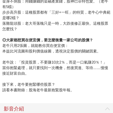
金身不倒股：用錢賺錢的金融產業鏈，股神巴菲特也愛。（老牛
有5檔）
步步高升股：這種股票都有「三好+一旺」的特質，老牛心中典範
是哪2檔？
落難龍頭股：老大哥落魄只是一時，大跌後修正最快。這種股票
怎麼找？
◎
大家都想買在便宜價，要怎麼衡量一家公司的股價？
老牛只用2張圖，就能教你買在便宜價：
本益比河流圖和股利價值線圖，透視決定股價的關鍵因素。
老牛說：「投資股票，不要賺10次2％，而是一口氣賺20％！」
當你抱緊處理，就只要找到一次機會，然後買進、等待……慢慢
接近財富自由。
接下來，老牛要抱緊哪些股票？
請看本書附錄：股海老牛最新抱緊股年報。
影音介紹