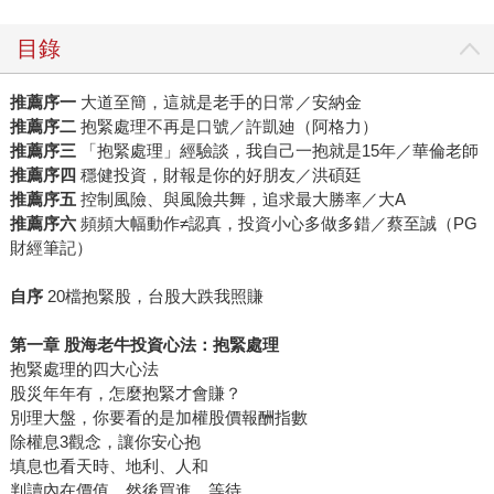
目錄
推薦序一
大道至簡，這就是老手的日常／安納金
推薦序二
抱緊處理不再是口號／許凱廸（阿格力）
推薦序三
「抱緊處理」經驗談，我自己一抱就是15年／華倫老師
推薦序四
穩健投資，財報是你的好朋友／洪碩廷
推薦序五
控制風險、與風險共舞，追求最大勝率／大A
推薦序六
頻頻大幅動作≠認真，投資小心多做多錯／蔡至誠（PG
財經筆記）
自序
20檔抱緊股，台股大跌我照賺
第一章 股海老牛投資心法：抱緊處理
抱緊處理的四大心法
股災年年有，怎麼抱緊才會賺？
別理大盤，你要看的是加權股價報酬指數
除權息3觀念，讓你安心抱
填息也看天時、地利、人和
判讀內在價值，然後買進，等待