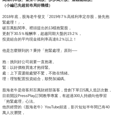
（小編已先超前布局好幾檔）
2018年底，股海老牛發文「2019年7％高殖利率定存股，搶先抱
緊處理！」，
破百萬點閱率。裡頭提出的13檔抱緊股，
更創下30.5％報酬率，超越同期大盤的19.2％，
投資組合的平均現金殖利率高達8.2％以上！
他是怎麼辦到的？秉持「抱緊處理」原則──
抱：挑到好公司就要一直抱著。
緊：以好價格買進才抱得緊。
處：上下震盪能處變不驚，不敗在情緒。
理：理智配置投資組合，順勢加減碼。
股海老牛是痞客邦百萬財經部落客，曾創下單日5萬人造訪次數，
目前開設PressPlay訂閱教學專案，有超過300人持續向他學習
「抱緊處理」心法。
他所經營的《股海老牛》YouTube頻道，影片短短半年間已有40
萬人次瀏覽，