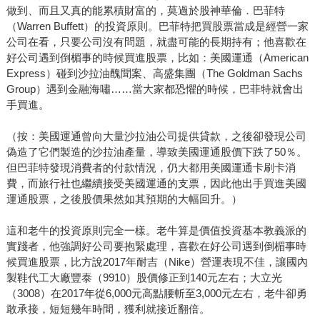
做到、而且又真的能累積財富的，莫過於股神華倫．巴菲特
（Warren Buffett）的投資原則。巴菲特把買股票當成是經營一家
公司在看，只要公司沒有問題，就盡可能的長期持有；他喜歡在
好公司遇到倒楣事的時候買進股票，比如：美國運通（American
Express）碰到沙拉油醜聞案、高盛集團（The Goldman Sachs
Group）遇到金融海嘯……當大家都恐懼的時候，巴菲特就會出
手買進。
（按：美國運通曾向大量沙拉油公司提供貸款，之後卻發現公司
偽造了它們製造的沙拉油產量，導致美國運通股價下跌了50％。
但巴菲特發現消費者的付款情況，仍大都用美國運通卡刷卡消
費，而旅行社也繼續接受美國運通的支票，因此他出手買進美國
運通股票，之後股價果然如其預期的大幅回升。）
這和老牛的投資原則完全一樣。老牛算是價值投資基本教義派的
實踐者，他強調好公司要抱緊處理，喜歡在好公司遇到倒楣事時
候買進股票，比方說2017年耐吉（Nike）營運表現不佳，讓國內
製鞋代工大廠豐泰（9910）股價修正到140元左右；大立光
（3008）在2017年從6,000元高點腰斬至3,000元左右，老牛卻勇
敢承接，短短幾年時間，獲利就接近翻倍。