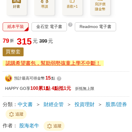
寫評價
好書
導讀
喜歡+1
賺金幣
?
紙本平裝
金石堂 電子書
Readmoo 電子書
315
79
折
元
399
元
買整套
認購希望書包，幫助弱勢孩童上學不中斷！
15
預計最高可得金幣
點
?
100累1點 4點抵1元
HAPPY GO享
折抵無上限
分類：
中文書
＞
財經企管
＞
投資理財
＞
股票/證券
追蹤
作者：
股海老牛
追蹤