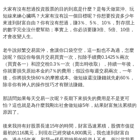
大家有沒有想過投資股票的目的到底是什麼？是每天做當沖、玩
短線來練心臟嗎？大家有沒有設一個目標呢？你想要投資多少年
來達到財富自由？你有沒有想過，賺3％、5％、10％，對存摺上
的數字完全沒什麼幫助；事實上，你必須要賺3倍、5倍、10倍，
才會改變人生。
老牛說頻繁交易當沖，會讓你口袋空空，這一點也不為過，怎麼
說呢？假設你每個月交易買賣一次，扣除手續費0.1425％兩次
（買賣各一）和證交稅0.3％一次（賣出時收取），持續一年後，
你就要損失原始本金約7％的費用；假設你每週交易兩次，一年
後，你將損失快60％的摩擦成本。做短線還沒賺錢就先虧60％，
除非你有神人的操作技巧才有辦法賺錢。
那請問如果每天交易一次呢？長期下來損失的費用是不是更可
怕？這也就是為什麼我剛出社會做短線5年，結果財富無法累積的
原因了。
後來我持有好股票長達15年的時間，財富迅速累積，股價市值從
最初的116萬元，到現在已經突破4,800萬元，我也達到財富自
由。過去15年來，和我一樣長期持股的投資人不多，所以當我看