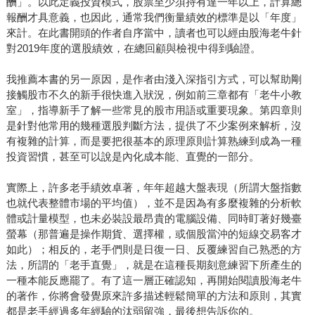
酬」。以此定義投資模式，股票至少須持有達一年以上，計算總
報酬才具意義，也因此，通常我們衡量績效的標準是以「年度」
來計。在此書開頭的作者自序當中，讀者也可以經由股海老牛針
對2019年度的選股績效，在總回顧與檢視中得到驗證。
我推薦本書的另一原因，是作者由淺入深指引方式，可以幫助剛
接觸股市不久的新手很快進入狀況，例如前三章都有「老牛小教
室」，指導新手了解一些常見的股市用語或重要現象。第四章則
是針對他常用的幾種選股判斷方法，提供了不少案例來解析，沒
有複雜的計算，而是要把很基本的原理原則計算熟練到成為一種
投資習慣，甚至可以說是內化成本能、直覺的一部分。
實際上，許多老手績效卓著，年年超越大盤表現（所謂大盤指數
也就代表整體市場的平均值），並不是因為有多麼複雜的分析軟
體或計量模型，也未必裝設最昂貴的電腦設備、同時盯著好幾臺
螢幕（那普遍是操作期貨、選擇權，或個股當沖的短線交易客才
如此）；相反的，老手們則是日復一日、反覆練習自己熟悉的方
法，所謂的「老手直覺」，就是在這種長期刻意練習下所產生的
一種本能反應罷了。有了這一層正確認知，再開始閱讀股海老牛
的著作，你將會發覺原來許多描述輕鬆簡單的方法和原則，其實
都是老手經過多年經驗的汰弱留強，最後想告訴你的。