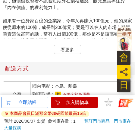
動，但價值投資者不該被短期外在價格迷惑，眼光應該專注於
「內在價值」的獲利能力上。
如果有一位身家百億的企業家，今年又再賺入100億元，他的身家
便從原本的100億，成長到200億元；要是可以在人肉市場上競標
買賣這位富商的話，當有人出價100億，那你是不是該高喊101億
來搶標？這樣還有淨賺99億（成長後身家200億－出價101億）的
獲利空間。
看更多
會
再以一家淨值為35元的A公司為例，假設它每年能賺進EPS（每
股盈餘，評估一家公司獲利與否的最直觀方式）4元，並發出1.5
配送方式
員
元股利回饋股東，剩下的2.5元會被當成存款，鎖在保留盈餘當
中，如此公司淨值便增加至37.5元（原淨值35元＋剩下的2.5
日
國內宅配：本島、離島
元）；而隔年一樣賺4元、發1.5元股利，再將剩下的2.5元放入保
留盈餘之中，淨值就能成長到40元。
到店取貨：
台灣
不限金額免運費
立即結帳
加入購物車
如果當下股價僅在30元的話，那投資人便有賺進10元的獲利空
國際快遞：全球
※ 本商品會員日滿額金幣加碼回饋最高15倍
間，換算未來，有機會賺取超過30％的價差幅度。換言之，價值
海外
投資的過程是：鑑識內在價值→確認獲利空間→低價逐步買進→
港澳店取：
預計 2026/08/07 出貨
參考庫存量：1
預訂門市商品
門市庫存
靜待價值回歸→高價獲利賣出。
大量採購