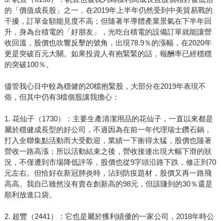
的「價值成長股」之一，在2019年上半年仍然受到中美貿易戰的
干擾，訂單金額能見度不高；但隨著半導體產業景氣在下半年回
升，身為台積電的「好朋友」，光吃台積電的設備訂單就能讓營
收回溫，股價也吹響反擊的號角，出現78.9％的漲幅，在2020年
更是突破百元大關。如果投資人有抱緊緊的話，報酬率已經穩穩
的突破100％。
儘管我心目中較為穩健的20檔抱緊股，大部分在2019年表現不
俗，但其中仍有3檔個股讓我擔心：
1. 花仙子（1730）：主要生產清潔用品的花仙子，一直以來都是
屬於穩健成長型的好公司，不過因為在前一年代理瑞士鑽石鍋，
打入全聯集點活動而大受歡迎，業績一下衝得太猛，股價也隨著
營收一路高漲；所以活動結束之後，營收接連出現大幅下滑的狀
況，不僅遭到市場降低評等，股價也從9字頭沿路下跌，修正到70
元左右。但恰好在新冠肺炎時，沾到防疫題材，股價又再一路飛
高高。我自己雖然沒有賣在創新高的98元，但該賺到的30％還是
順利放進口袋。
2. 超豐（2441）：它也是屬於獲利績優的一家公司，2018年時公