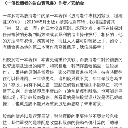
《一個投機者的告白實戰書》作者／安納金
一年多前為股海老牛的第一本著作《股海老牛專挑抱緊股，穩穩
賺100％》（2019年5月出版）撰寫推薦序時，我相當讚賞其
「抱、緊、處、理」的四大投資原則。認同之處，並不在於探討
任何複雜的分析判斷方法或者犀利的進出操作技巧，相反的，他
的方法簡單易懂、務實可行，而且人人都可以輕鬆上手。如今，
有機會再為他的第二本著作撰寫推薦序，我倍感榮幸！
相較於前一本著作，本書更偏重於實戰，而股海老牛對於個股的
投資週期及進出的頻率，和我相近；我們擇股較偏重「波段操
作」，秉持的原則是當看好一家公司而買進持股時，持有時間往
往可以長達兩、三年或更久。這相較只買不賣、年年領股息為主
的「存股」尚有不同之處，重點在倘若買進理由不復存在，我們
當下立判，是會隨即反手賣出的（通常是獲利離場、也可能是停
損出場，不計較股價盈虧，所看重的是個股營運狀況是否已經轉
變），也就是說不能只著重於股息而忽略了未來前景。
股價的價差以及營運展望，對於擇股的重要性並不亞於股息收
益，我們重視的是將配息收益和股價的變動合併計算的「總報