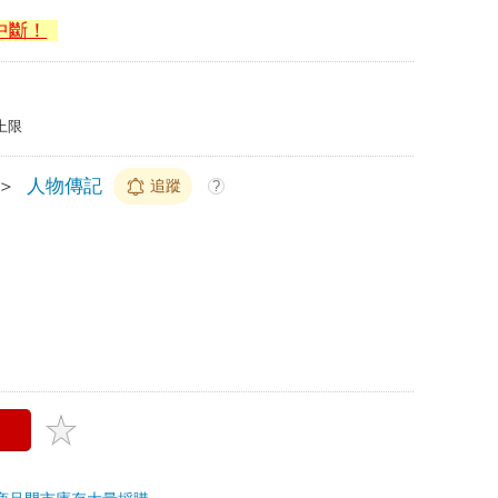
中斷！
上限
＞
人物傳記
追蹤
?