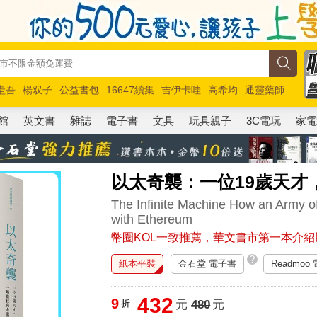
圭吾
楊双子
公益書包
16647續集
吉伊卡哇
高希均
通靈藥師
路邊攤新作
馬斯克
玩具總動員5
超慢跑
館
英文書
雜誌
電子書
文具
玩具親子
3C電玩
家
以太奇襲：一位19歲天才
The Infinite Machine How an Army of
with Ethereum
幣圈KOL一致推薦，華文書市第一本介
?
紙本平裝
金石堂 電子書
Readmoo
432
9
折
元
480
元