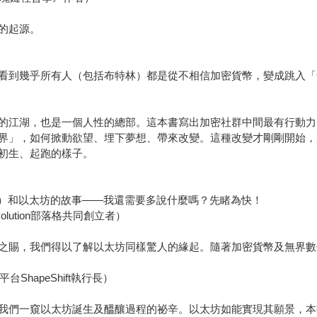
的起源。
看到幾乎所有人（包括布特林）都是從不相信加密貨幣，變成跳入「
的江湖，也是一個人性的總部。這本書寫出加密社群中間最有行動力
界」，如何掀動欲望、埋下夢想、帶來改變。這種改變才剛剛開始，
初生、起跑的樣子。
terin）和以太坊的故事——我還需要多說什麼嗎？先睹為快！
evolution部落格共同創立者）
之賜，我們得以了解以太坊同樣驚人的緣起。隨著加密貨幣及無界數
台ShapeShift執行長）
我們一窺以太坊誕生及醞釀過程的祕辛。以太坊如能實現其願景，本