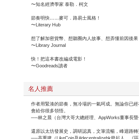
〜知名經濟學家 泰勒．柯文
節奏明快……麥可．路易士風格！
〜Literary Hub
想了解加密貨幣、想聽圈內人故事、想弄懂前因後果
〜Library Journal
快！把這本書改編成電影！
〜Goodreads讀者
名人推薦
作者用緊湊的節奏，無冷場的一氣呵成。無論你已經
會給你很多領悟。
──林之晨（台灣大哥大總經理、AppWorks董事長
還原以太坊發展史，調研認真，文筆流暢，峰迴路轉
──高重建（LikeCoin及#decentralizehk發起