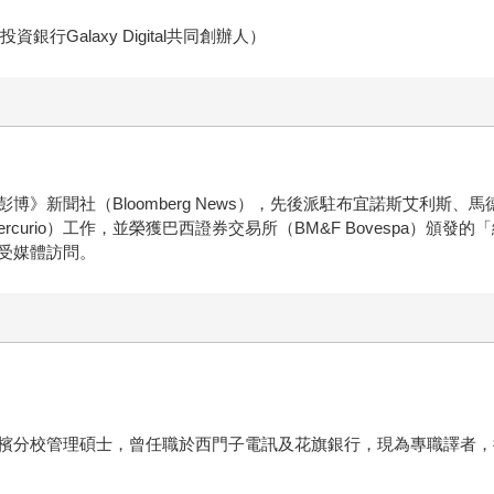
資銀行Galaxy Digital共同創辦人）
職《彭博》新聞社（Bloomberg News），先後派駐布宜諾斯艾
rcurio）工作，並榮獲巴西證券交易所（BM&F Bovespa）
受媒體訪問。
檳分校管理碩士，曾任職於西門子電訊及花旗銀行，現為專職譯者，