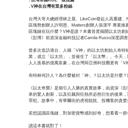
․V神在台灣有眾多粉絲
台灣大哥大總經理林之晨、LikeCoin發起人高重建、N
區塊勢創辦人許明恩、Matters創辦人張潔平 專業推
區塊鏈在玩什麼？V神是誰？本書首度揭開以太坊創
《彭博》前資深金融科技記者Camila Russo深
曾多次造訪港台、人稱「V神」的以太坊創始人布特林（V
業，成立「以太坊」，並催生了「以太幣」。今天，
人人羨慕的億萬富豪，在台灣與亞洲科技圈更有「V
布特林何許人？為什麼被封「神」？以太坊是什麼？
《以太奇襲》是個引人入勝的真實故事，由資深《彭
來的驚人創新，以及狂飆與狂熱所必然衍生的後果，
罪犯。故事中，有華爾街的虎視眈眈、投機客的貪婪
若想認識區塊鏈，對加密貨幣感到好奇，想看看一群
讀這本書就對了！