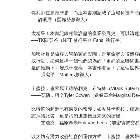
你我都在見證歷史，而這本書則記載了這場科技革命
──許明恩（區塊勢創辦人）
太精采！本書記錄相當詳盡的產業發展史，可以清楚
──TK陳泰谷（NFT 發行平台 Fansi 執行長）
加密社群是駭客與冒險家的樂園，是革命者與投機客
成行動，如何建構一個他們認為的「更好的互聯網世
量的推動下，變成什麼樣，本書作者留下了這個世界
——張潔平（Matters創辦人）
卡蜜拉．盧索寫了維塔利克．布特林（Vitalik Bu
——泰勒．柯文Tyler Cowen（邊緣革命Marginal R
比特幣的起源已有廣泛的報導，如今拜卡蜜拉．盧索
該拜讀此書，這是我們迅速接近未來的捷徑。
——艾瑞克．福爾希斯Erik Voorhees（加密貨幣交易平
以太坊有潛力改變社會的運作方式，卡蜜拉．盧索帶