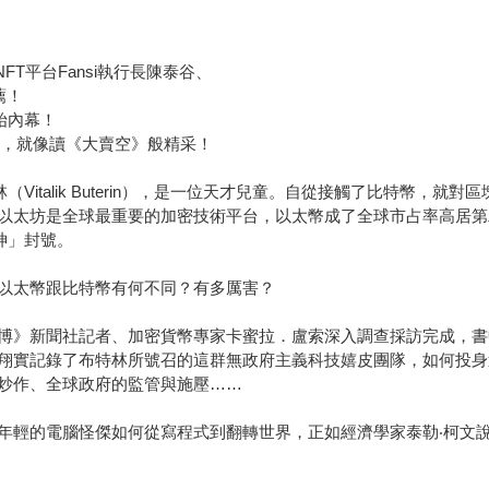
FT平台Fansi執行長陳泰谷、
薦！
始內幕！
度調查，就像讀《大賣空》般精采！
italik Buterin），是一位天才兒童。自從接觸了比特幣，就
以太坊是全球最重要的加密技術平台，以太幣成了全球市占率高居第
神」封號。
以太幣跟比特幣有何不同？有多厲害？
博》新聞社記者、加密貨幣專家卡蜜拉．盧索深入調查採訪完成，書
翔實記錄了布特林所號召的這群無政府主義科技嬉皮團隊，如何投身
炒作、全球政府的監管與施壓……
年輕的電腦怪傑如何從寫程式到翻轉世界，正如經濟學家泰勒‧柯文