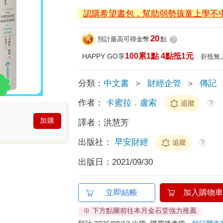
認購希望書包，幫助弱勢孩童上學不
20
預計最高可得金幣
點
?
100累1點 4點抵1元
HAPPY GO享
折抵無
分類：
中文書
＞
財經企管
＞
傳記
作者：
卡蜜拉．盧索
追蹤
?
加購
譯者：
洪慧芳
出版社：
早安財經
追蹤
?
出版日：
2021/09/30
立即結帳
加入購物車
※ 下方點圖前往本月金石堂強力推薦