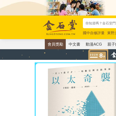
國中自修評量
東野
唯紅花綻放
奧德賽
會員獎勵
中文書
動漫ACG
親子