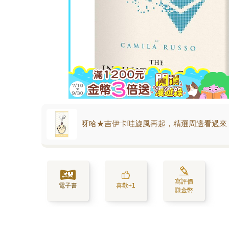
呀哈★吉伊卡哇旋風再起，精選周邊看過來
寫評價
電子書
喜歡+1
賺金幣