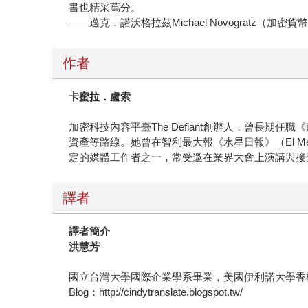
書也精采萬分。
——邁克．諾沃格拉茲Michael Novogratz（加密貨幣投
作者
卡蜜拉．盧索
加密科技內容平臺The Defiant創辦人，曾長期任
資產等路線。她曾在智利最大報《水星日報》（El Me
定的媒體工作者之一，常受邀在業界大會上演講與接
譯者
譯者簡介
洪慧芳
國立台灣大學國際企業學系畢業，美國伊利諾大學香
Blog：http://cindytranslate.blogspot.tw/