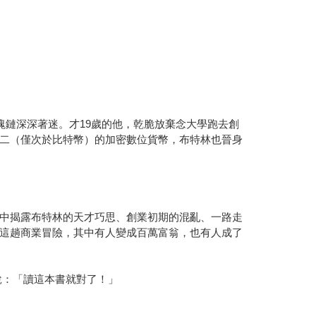
對區塊鏈深深著迷。才19歲的他，乾脆放棄念大學跑去創
二（僅次於比特幣）的加密數位貨幣，布特林也晉身
中揭露布特林的天才巧思、創業初期的混亂、一路走
這趟商業冒險，其中有人變成百萬富翁，也有人成了
說：「讀這本書就對了！」