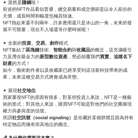
✦ 當然是
賺錢
啦！
前述的NFT作品看似普通，總交易量和成交價卻是以令人卻步的
天價，成長時間和幅度也極其快速。
NFT熱起來還不到兩年，許多應用還只是冰山的一角，未來的發
展不可限量，現在不入場還等什麼時候呢！
✦ 全新的
投資、交易、創作
模式
NFT集結了
區塊鏈
技術、
智能合約
與
收藏品
的概念，這充滿吸引
力及潛在吸金力的
新型數位資產
，勢必顛覆我們
買賣、追蹤名下
財產
的方式！
如今，藝術創作者以及收藏家已經享受到這項新科技帶來的成
果，未來這種交易方式將會成為常態。
✦ 展現
社交地位
買家重視NFT的原因有很多，對某些投資人來說，NFT是一種藝
術的形式；對其他人來說，購買NFT可能是對他們的社交圈展現
權力與參與度的信號。
所謂
社交訊號（social signaling）
是你屬於某個群體且因為持有
特定物品而擁有崇高地位的概念。
💰
為什麼你需要這本書？