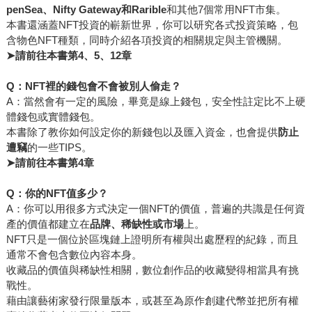
penSea
、Nifty Gateway和Rarible
和其他7個常用NFT市集。
本書還涵蓋NFT投資的嶄新世界，你可以研究各式投資策略，包
含物色NFT種類，同時介紹各項投資的相關規定與主管機關。
➤
請前往本書第4、5、12章
Q：NFT裡的錢包會不會被別人偷走？
A：當然會有一定的風險，畢竟是線上錢包，安全性註定比不上硬
體錢包或實體錢包。
本書除了教你如何設定你的新錢包以及匯入資金，也會提供
防止
遭竊
的一些TIPS。
➤
請前往本書第4章
Q：你的NFT值多少？
A：你可以用很多方式決定一個NFT的價值，普遍的共識是任何資
產的價值都建立在
品牌、稀缺性或市場
上。
NFT只是一個位於區塊鏈上證明所有權與出處歷程的紀錄，而且
通常不會包含數位內容本身。
收藏品的價值與稀缺性相關，數位創作品的收藏變得相當具有挑
戰性。
藉由讓藝術家發行限量版本，或甚至為原作創建代幣並把所有權