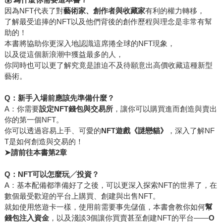
因為NFT代表了對
藝術家、創作者與收藏家
有利的權力轉移，
了解最受追捧的NFT以及他們背後的創作歷程與理念是非常有幫
助的！
本書將協助你更深入地認識這席捲全球的NFT現象，
以及從這個新浪潮中獲益最多的人，
你同時也可以更了解究竟是誰迫不及待願意出高價收藏這種新型
藝術。
Q
：新手入場前應該先準備什麼？
A：你需要
設定NFT錢包與交易所
，讓你可以購買進而創造與賣出
你的第一個NFT。
你可以透過容易上手、可愛的
NFT遊戲《謎戀貓》
，深入了解NF
T是如何創造與交易的！
➤
請前往本書第2章
Q：NFT可以怎麼玩╱投資？
A：基本配備都準備好了之後，可以更深入探索NFT的世界了，在
數個最受歡迎的平台上購買、創建與出售NFT。
就如使用悠遊卡一樣，使用前需要事先儲值，本書會教你如何
幫
錢包注入資金
，以及淺談3個讓你買賣甚至創建NFT的平台——
O