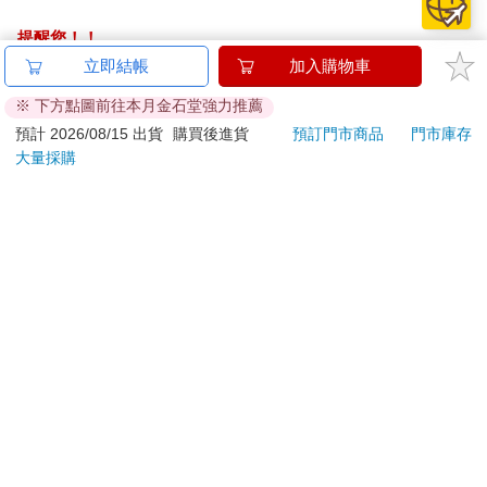
提醒您！！
金石堂及銀行均不會請您操作ATM! 如接獲電話要求您前往
立即結帳
加入購物車
ATM提款機，請不要聽從指示，以免受騙上當！
※ 下方點圖前往本月金石堂強力推薦
退換貨須知：
預計 2026/08/15 出貨
購買後進貨
預訂門市商品
門市庫存
大量採購
**提醒您，鑑賞期不等於試用期，退回商品須為全新狀態**
依據「消費者保護法」第19條及行政院消費者保護處公告之
「通訊交易解除權合理例外情事適用準則」，以下商品購買
後，除商品本身有瑕疵外，將不提供7天的猶豫期：
易於腐敗、保存期限較短或解約時即將逾期。（如：生
鮮食品）
依消費者要求所為之客製化給付。（客製化商品）
報紙、期刊或雜誌。（含MOOK、外文雜誌）
經消費者拆封之影音商品或電腦軟體。
非以有形媒介提供之數位內容或一經提供即為完成之線
上服務，經消費者事先同意始提供。（如：電子書、電
子雜誌、下載版軟體、虛擬商品…等）
已拆封之個人衛生用品。（如：內衣褲、刮鬍刀、除毛