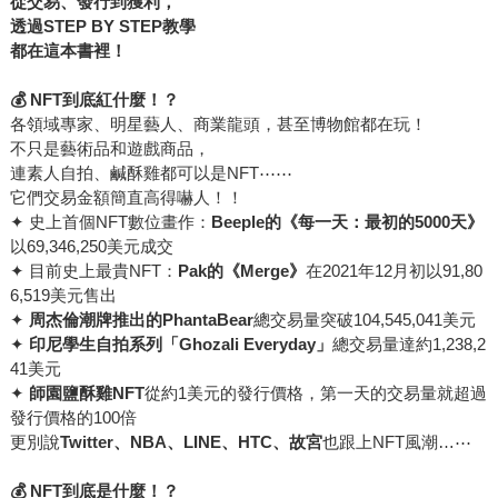
從交易、發行到獲利，
透過STEP BY STEP教學
都在這本書裡！
💰
NFT
到底紅什麼！？
各領域專家、明星藝人、商業龍頭，甚至博物館都在玩！
不只是藝術品和遊戲商品，
連素人自拍、鹹酥雞都可以是NFT⋯⋯
它們交易金額簡直高得嚇人！！
✦ 史上首個NFT數位畫作：
Beeple的《每一天：最初的5000天》
以69,346,250美元成交
✦ 目前史上最貴NFT：
Pak的《Merge》
在2021年12月初以91,80
6,519美元售出
✦
周杰倫潮牌推出的PhantaBear
總交易量突破104,545,041美元
✦
印尼學生自拍系列「Ghozali Everyday」
總交易量達約1,238,2
41美元
✦
師園鹽酥雞NFT
從約1美元的發行價格，第一天的交易量就超過
發行價格的100倍
更別說
Twitter、NBA、LINE、HTC、故宮
也跟上NFT風潮…⋯
💰
NFT
到底是什麼！？