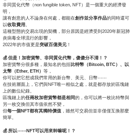
非同質化代幣（non fungible token, NFT）是一個重大的經濟發
明，
讓有創意的人不論身在何處，都能在
創作並分享作品
的同時還可
以
收取費用
。
這種型態的交易出現的契機，部分原因是經濟受到2020年新冠肺
炎病毒全球流行的影響，
2022年的市值更是
突破百億美元
！
💰
但是！加密貨幣、非同質化代幣，傻傻分不清！？
加密貨幣分很多種，最知名的包括
比特幣（Bitcoin, BTC）、以
太幣（Ether, ETH）
等，
你可以把它想成我們常用的新台幣、美元、日幣⋯⋯
在技術層面上，它們與NFT唯一相似之處，就是都存放於區塊鏈
上的數位紀錄。
區塊鏈上的
任兩枚加密貨幣都是相同
的，你可以將一枚比特幣與
另一枚交換但其市值依然不變，
但
每一個NFT都有其獨特價值
，雖然可交易但並非僅僅互換那麼
簡單。
💰
所以
⋯⋯
NFT
可以用來幹嘛呢！？