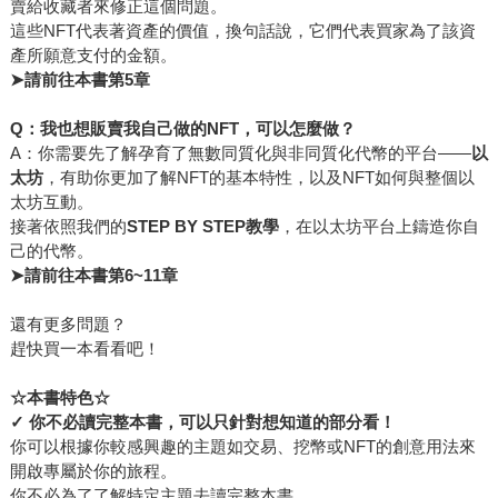
賣給收藏者來修正這個問題。
這些NFT代表著資產的價值，換句話說，它們代表買家為了該資
產所願意支付的金額。
➤
請前往本書第5章
Q：我也想販賣我自己做的NFT，可以怎麼做？
A：你需要先了解孕育了無數同質化與非同質化代幣的平台——
以
太坊
，有助你更加了解NFT的基本特性，以及NFT如何與整個以
太坊互動。
接著依照我們的
STEP BY STEP教學
，在以太坊平台上鑄造你自
己的代幣。
➤
請前往本書第6~11章
還有更多問題？
趕快買一本看看吧！
☆
本書特色☆
✓
你不必讀完整本書，可以只針對想知道的部分看！
你可以根據你較感興趣的主題如交易、挖幣或NFT的創意用法來
開啟專屬於你的旅程。
你不必為了了解特定主題去讀完整本書，