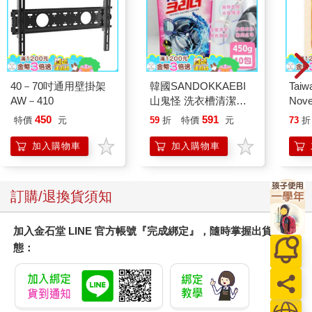
40－70吋通用壁掛架
韓國SANDOKKAEBI
Taiw
AW－410
山鬼怪 洗衣槽清潔劑
Nove
450公克-10包組
editi
450
591
特價
元
59
折
特價
元
73
折
加入購物車
加入購物車
訂購/退換貨須知
加入金石堂 LINE 官方帳號『完成綁定』，隨時掌握出貨動
態：