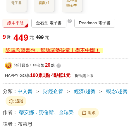
寫評價
電子書
喜歡+1
賺金幣
?
紙本平裝
金石堂 電子書
Readmoo 電子書
449
9
折
元
499
元
認購希望書包，幫助弱勢孩童上學不中斷！
20
預計最高可得金幣
點
?
100累1點 4點抵1元
HAPPY GO享
折抵無上限
分類：
中文書
＞
財經企管
＞
經濟/趨勢
＞
觀念/趨勢
追蹤
作者：
蔕安娜．勞倫斯、金瑞榮
追蹤
譯者：
布萊恩