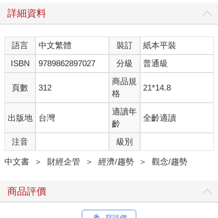
詳細資料
語言
中文繁體
裝訂
紙本平裝
ISBN
9789862897027
分級
普通級
商品規
頁數
312
21*14.8
格
適讀年
出版地
台灣
全齡適讀
齡
注音
級別
中文書
＞
財經企管
＞
經濟/趨勢
＞
觀念/趨勢
商品評價
寫評價