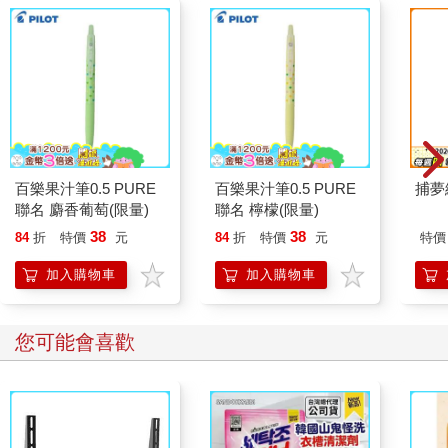
百樂果汁筆0.5 PURE
百樂果汁筆0.5 PURE
捕夢
聯名 麝香葡萄(限量)
聯名 檸檬(限量)
38
38
84
折
特價
元
84
折
特價
元
特價
加入購物車
加入購物車
您可能會喜歡