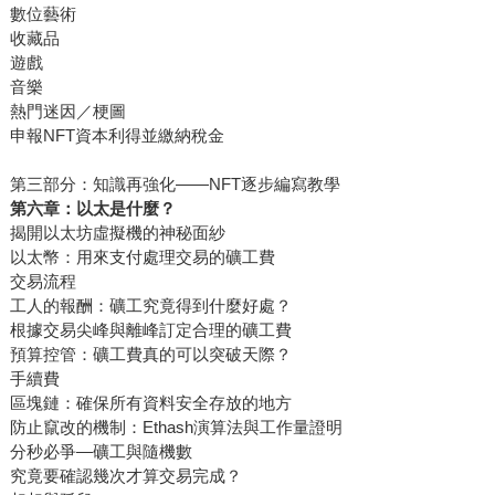
數位藝術
收藏品
遊戲
音樂
熱門迷因／梗圖
申報NFT資本利得並繳納稅金
第三部分：知識再強化——NFT逐步編寫教學
第六章：以太是什麼？
揭開以太坊虛擬機的神秘面紗
以太幣：用來支付處理交易的礦工費
交易流程
工人的報酬：礦工究竟得到什麼好處？
根據交易尖峰與離峰訂定合理的礦工費
預算控管：礦工費真的可以突破天際？
手續費
區塊鏈：確保所有資料安全存放的地方
防止竄改的機制：Ethash演算法與工作量證明
分秒必爭—礦工與隨機數
究竟要確認幾次才算交易完成？