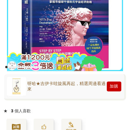
呀哈★吉伊卡哇旋風再起，精選周邊看過
加購
來
★
3
個人喜歡