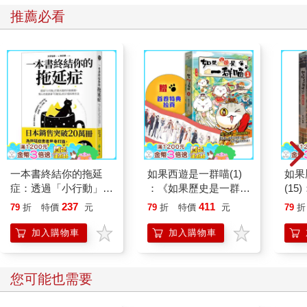
推薦必看
一本書終結你的拖延
如果西遊是一群喵(1)
如果
症：透過「小行動」打
：《如果歷史是一群
(1
開大腦的行動開關，懶
喵》作者最新力作，附
貓漫
237
411
79
折
特價
元
79
折
特價
元
79
折
人也能變身「行動派」
【首卷特典】拉頁
的37個科學方法
加入購物車
加入購物車
您可能也需要