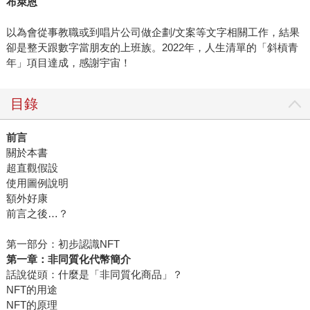
布萊恩
以為會從事教職或到唱片公司做企劃/文案等文字相關工作，結果
卻是整天跟數字當朋友的上班族。2022年，人生清單的「斜槓青
年」項目達成，感謝宇宙！
目錄
前言
關於本書
超直觀假設
使用圖例說明
額外好康
前言之後…？
第一部分：初步認識NFT
第一章：非同質化代幣簡介
話說從頭：什麼是「非同質化商品」？
NFT的用途
NFT的原理