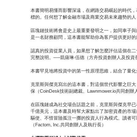
本書簡明易懂而影響深遠，在網路交易崛起的時代，
標的。任何想了解金融市場及商業交易未來趨勢的人，都需
區塊鏈技術將會是史上最重要發明之一，如同車子與
是一名財務顧問，這本書能幫助你為客戶提供更好的服務。──
認真的投資從業人員，如果想了解怎麼評估這個在二
完整說明。──凱薩琳‧伍德（方舟投資創辦人及投資
本書罕見地將投資中的第一性原理思維，結合了量化分析
克里斯與傑克寫出的這本書，對這個世代影響之巨大
保（CoinDesk技術副總裁、Lawnmower.io共同創辦
在區塊鏈成為社交場合話題之前，克里斯與傑克早已
千億美元，這本書及時幫大家點出了加密資產的市場
驅使、不惜冒險孤注一擲的投資人行為模式。讀者可
（Factom, Inc.共同創辦人及執行長）