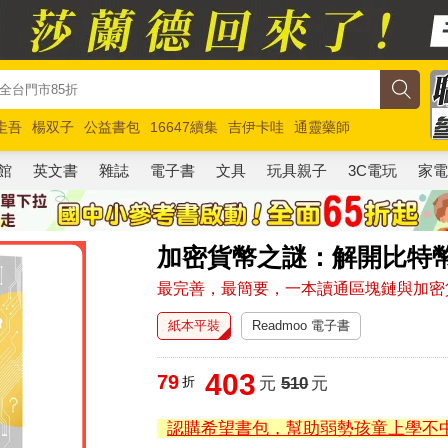
圭吾
楊双子
公益書包
16647續集
吉伊卡哇
通靈藥師
路邊攤新作
馬斯克
玩具總動員5
超慢跑
館
英文書
雜誌
電子書
文具
玩具親子
3C電玩
家
加密貨幣之謎：解開比特
最完善，最簡要，一本讀通區塊鏈與加密
紙本平裝
Readmoo 電子書
403
79
折
元
510
元
認購希望書包，幫助弱勢孩童上學不