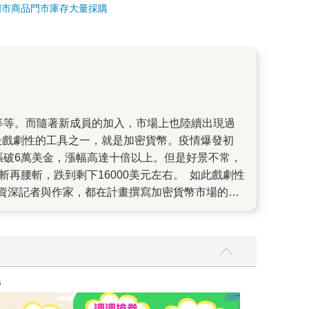
門市商品
門市庫存
大量採購
最戲劇性的工具之一，就是加密貨幣。疫情爆發初
就漲破6萬美金，漲幅高達十倍以上。但是好景不常，
斬再腰斬，跌到剩下16000美元左右。 如此戲劇性
資深記者與作家，都在計畫撰寫加密貨幣市場的
作家麥可路易士，當時他剛寫完新書《預兆》(書
最火紅的幣圈金童SBF。隨著SBF被捕，麥可的
Bloomberg資深調查記者Zeke Faux。
吸引，進而投入買進各種各樣的加密貨幣。這些貨
。二來，也是最可疑的，很多所謂的加密貨幣，根本
讀懂全球首富極
除了在美國根據他的專長，搜尋整理法院文件、訪問