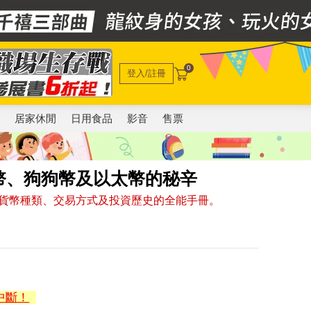
0
登入/註冊
電
居家休閒
日用食品
影音
售票
幣、狗狗幣及以太幣的秘辛
貨幣種類、交易方式及投資歷史的全能手冊。
中斷！