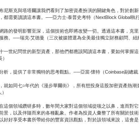
布尼斯克與塔塔爾讓我們看到了加密資產扮演的關鍵角色，對於創新
要讀讀這本書。──亞力士‧泰普史考特（NextBlock Globa
網路的發明影響至深，這個技術也即將改變一切。透過這本書，克里
瑞克‧艾德曼（三次被媒體選為全美最佳獨立財務顧問、紐約時報暢銷書《The
十一世紀問世的新型資產，那他們都應該閱讀這本書，要如何掌握這
長）
，提供了非常獨特的思考觀點。──亞當‧懷特（Coinbase副總裁
，就如同七○年代的《漫步華爾街》，所有想投身這股加密資產熱潮並
人）
在這個領域鑽研多時，數年間大家對這個領域從嗤之以鼻，進而對它
前景，以及伴隨而來的各種亂象。作者為投資人彙整了所有關於技術
以好好享受本書所帶給你的豐富資訊觀點，對於該領域來說，這會是