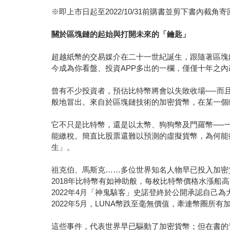
※即上市日起至2022/10/31前購書並剪下書內截角
關於區塊鏈的起始與打開未來的「鑰匙」
超越紙幣的交易媒介在二十一世紀誕生，跟隨著區塊
今成為你看盤、投資APP多出的一欄，僅僅十年之
曾有不少投資者，預估比特幣將會以失敗收場──而
般地冒出。來自於區塊鏈技術的加密貨幣，在某一個
它不只是比特幣，還是以太幣、狗狗幣及門羅幣──
能繳稅。簡直比股票還難以預測的虛擬貨幣，為何能
生」。
祖克伯、馬斯克……多位世界知名人物早已投入加密
2018年比特幣有如神助般，每枚比特幣價格水漲船
2022年4月「神鬼駭客」史諾登終於公開承認自己
2022年5月，LUNA幣跌至毫無價值，牽連幣圈所
這些事件，代表世界早已驅動了加密貨幣；但在書的