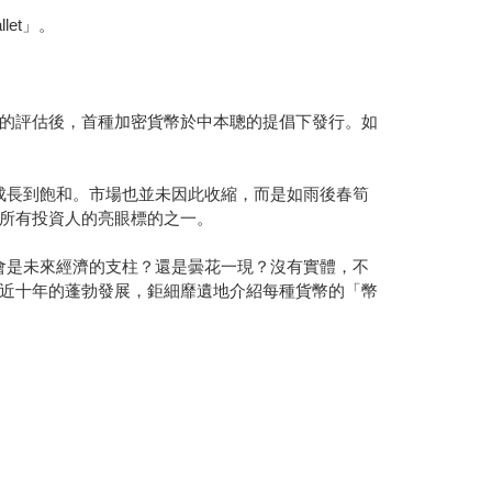
et」。
的評估後，首種加密貨幣於中本聰的提倡下發行。如
成長到飽和。市場也並未因此收縮，而是如雨後春筍
所有投資人的亮眼標的之一。
會是未來經濟的支柱？還是曇花一現？沒有實體，不
近十年的蓬勃發展，鉅細靡遺地介紹每種貨幣的「幣