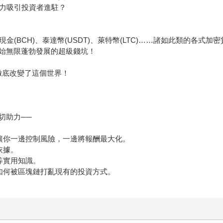
魅力吸引投資者進駐？
比特幣現金(BCH)、泰達幣(USDT)、萊特幣(LTC)……諸如此類的
始無限蓬勃發展的超級錢坑！
徹底改變了這個世界！
切助力──
讓你一邊控制風險，一邊將報酬最大化。
依據。
等實用知識。
如何被區塊鏈打亂現有的投資方式。