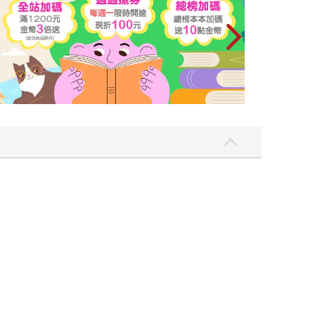
萬富豪，參加他們的奢華派對，跟著他們買NFT，
漲無疑》。 Zeke這本書的英文版比麥可的《無
不久之後各大媒體所公布的年度最佳好書，這本
媒體《The Verge》、《連線》，我算了一