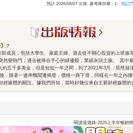
預計 2026/08/07 出貨
參考庫存量：1
預訂
》?
突然變熱門；過去被捧在手心的績優股，業績灰頭土臉。 其中
到大約五千多美金，但是短短一年之間，到了2021年3月，居然
史新高後，隨著一連串醜聞遭揭發，價格一路下滑，同樣在一年之內腰
財經媒體的關注。據我們所知，當時好幾位來自主要財經媒體的
，是兩位作者。一位是寫過《大賣空》、《老千騙局》的知名財經
川普冷處理，導致最後無法收拾)，正準備下筆的新書，就是當時
者失望，很快就成為暢銷書。 而與麥可同時進行中的另一位作者，是
友一個一個在疫情期間在百般無聊的生活中，被加密貨幣的廣告
來，這些貨幣完全沒有用處，不能用來買東西，也很少商家願意收
閱讀漫遊錄-2026上半年暢銷榜
故事。 於是，Zeke打算展開一趟加密貨幣的調查報導之旅。