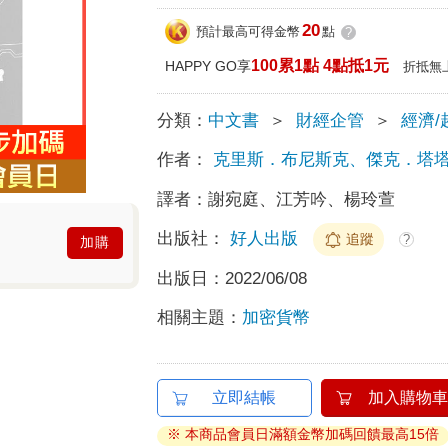
20
預計最高可得金幣
點
?
100累1點 4點抵1元
HAPPY GO享
折抵無
分類：
中文書
＞
財經企管
＞
經濟/
作者：
克里斯．布尼斯克、傑克．塔
譯者：
謝宛庭、江芳吟、楊玲萱
出版社：
好人出版
追蹤
?
加購
出版日：
2022/06/08
相關主題：
加密貨幣
立即結帳
加入購物車
※ 本商品會員日滿額金幣加碼回饋最高15倍