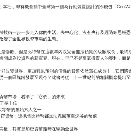
寄回本社，即有機會抽中全球第一個為行動裝置設計的冷錢包「CoolWall
鏈技術一步一步走入你的生活。去中心化、沒有央行及經過細思極恐
內改變了全世界投資市場的生態。
且是慘敗。但是比特幣在這數年內以完全無法預期的級數成長，最終
瞬間成為投資界的新寵兒。現在，早已不是富豪投資人的專利，而是
一群改變世界、更加難以預測的個性的貨幣依然還在成長中，它們將
從一個區塊鏈發展至現今？此書將從二十一世紀前的相關概念提出至
貨幣市場，看準了「它們」的未來
高了幾十倍
為大零幣的創始六人之一
有加密貨幣；連拋售比特幣都無法救回落至深谷的幣值
背後，其實是加密貨幣隨時在驅動全世界