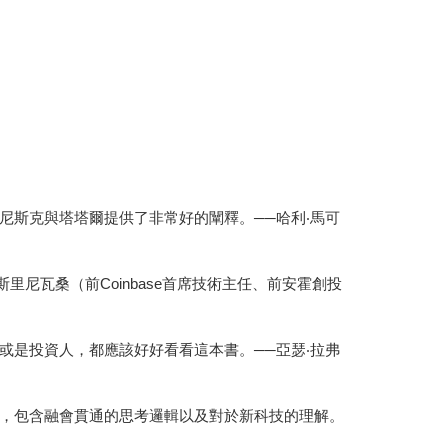
尼斯克與塔塔爾提供了非常好的闡釋。──哈利‧馬可
尼瓦桑（前Coinbase首席技術主任、前安霍創投
或是投資人，都應該好好看看這本書。──亞瑟‧拉弗
，包含融會貫通的思考邏輯以及對於新科技的理解。