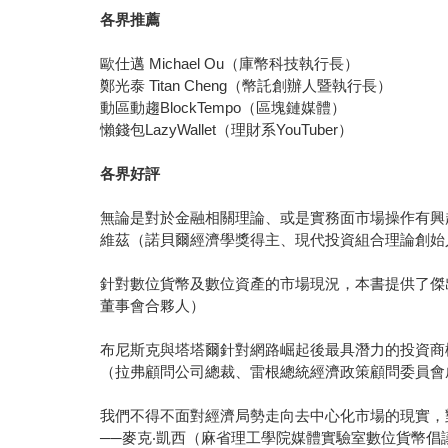
各界推薦
歐仕邁 Michael Ou（庫幣科技執行長）
鄭光泰 Titan Cheng（幣託創辦人暨執行長）
動區動趨BlockTempo（區塊鏈媒體）
懶錢包LazyWallet（理財系YouTuber）
各界好評
無論是對於金融相關理論、或是實務面市場操作有興
維茲（諾貝爾經濟學獎得主、現代投資組合理論創始
針對數位貨幣及數位資產的市場現況，本書提供了傑出
董事會合夥人）
布尼斯克與塔塔爾針對網路崛起後最具潛力的投資商
（拉弗顧問公司總裁、雷根總統經濟政策顧問委員會成員、
我們不得不面對經濟局勢走向去中心化市場的現實，
──麥克‧凱西（麻省理工學院媒體實驗室數位貨幣