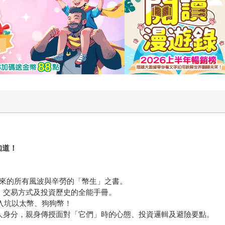
瓦多及菲律賓，採訪數百位幣圈賭徒、程式設計師、炒作者與億
被司法追捕，他還去過這些人的藏身之處。最後，寫成了這本《幣
乎一口氣讀了快二分之一，因為實在太好笑也太精彩了。果然，
》、《華盛頓郵報》、《洛杉磯時報》、《金融時報》，到專業科技
看的財經書，Zeke不會讓你失望。
知道！
走來的所有風波與辛勞的「幣生」之書。
、交易方式及投資歷史的全能手冊。
劃入坑以太幣、狗狗幣！
人身分，親身傳授面對「它們」時的心態、投資邏輯及避險要點。