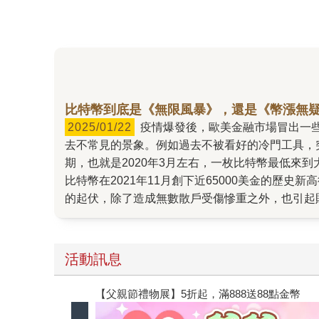
比特幣到底是《無限風暴》，還是《幣漲無疑
2025/01/22
疫情爆發後，歐美金融市場冒出一些新成員，包括大學生、家庭主婦、過去從不關心投資的上班族等等。而隨著新成員的加入，市場上也陸續出現過
去不常見的景象。例如過去不被看好的冷門工具，
期，也就是2020年3月左右，一枚比特幣最低來
比特幣在2021年11月創下近65000美金的歷
的起伏，除了造成無數散戶受傷慘重之外，也引起
書，希望為讀者解讀真相。 其中我們鎖定追蹤的
中講述一群公衛專家很早就發現疫情警訊，可惜卻被
寫作計畫也因此曝光。最後完成的《無限風暴》也沒讓讀
活動訊息
當時他目睹了加密貨幣市場的瘋狂行情，身邊的朋
幣在Zeke看來，就是用來騙錢的工具，因為一
【父親節禮物展】5折起，滿888送88點金幣
不受監管，三不五時都可以聽到投資後被騙被坑的