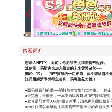
市場專家，他還遠赴瑞士、義大利、巴哈馬、薩爾
甚至跑去柬埔寨黑幫人蛇集團大本營，後來這些人
限風暴》早兩周上市，還記得第一次拿到書稿，幾
《幣漲無疑》幾乎都在榜上。從主流媒體《紐約時報
下，這本書至少獲得13項殊榮。如果你想找一本好
內容簡介
想踏入NFT的世界前，你必須先從加密貨幣起步。
連伊隆．馬斯克也加入投資的未來貨幣趨勢──
關於「它」──加密貨幣的一切細節，你不能啥都不
諾貝爾經濟學獎得主哈利．馬可維茲力推！
●亞馬遜百則盛讚──關於加密貨幣前世今生、一路
●最完善，最簡要，一本讀通區塊鏈與加密貨幣種類
●就算是只會買0050的投資新手，讀完也能開始規
●兩位作者以最早關注加密貨幣市場至今的創新投資