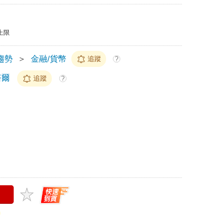
上限
趨勢
＞
金融/貨幣
追蹤
?
塔爾
追蹤
?