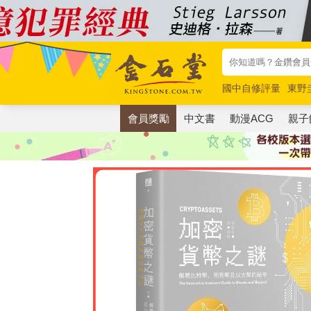
國中自修評量
東野
唯紅花綻放
奧德賽
會員獎勵
中文書
動漫ACG
親子