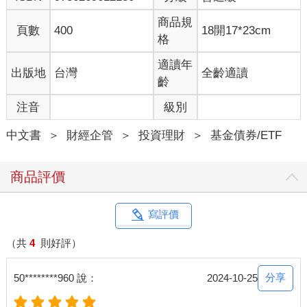
商品規
頁數
400
18開17*23cm
格
適讀年
出版地
台灣
全齡適讀
齡
注音
級別
中文書
＞
財經企管
＞
投資理財
＞
基金債券/ETF
商品評價
寫評價
（共
4
則好評）
分享
50********960 說：
2024-10-25