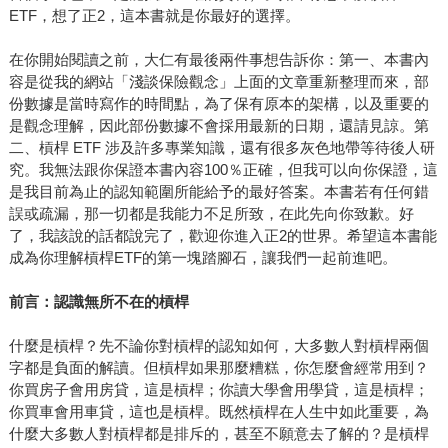
ETF，想了正2，這本書就是你最好的選擇。
在你開始閱讀之前，大仁有最後兩件事想告訴你：第一、本書內
容是從我的網站「淺談保險觀念」上面的文章重新整理而來，部
份數據是當時寫作的時間點，為了保有原本的架構，以及重要的
是觀念理解，因此部份數據不會採用最新的日期，還請見諒。第
二、槓桿 ETF 涉及許多專業知識，還有很多灰色地帶等待後人研
究。我無法跟你保證本書內容100％正確，但我可以向你保證，這
是我目前為止的認知範圍所能給予的最好答案。本書若有任何錯
誤或疏漏，那一切都是我能力不足所致，在此先向你致歉。好
了，我該說的話都說完了，歡迎你進入正2的世界。希望這本書能
成為你理解槓桿ETF的第一塊踏腳石，讓我們一起前進吧。
前言：認識無所不在的槓桿
什麼是槓桿？先不論你對槓桿的認知如何，大多數人對槓桿兩個
字都是負面的解讀。但槓桿如果那麼糟糕，你怎麼會經常用到？
你買房子會用房貸，這是槓桿；你讀大學會用學貸，這是槓桿；
你買車會用車貸，這也是槓桿。既然槓桿在人生中如此重要，為
什麼大多數人對槓桿都是排斥的，甚至不願意去了解的？是槓桿