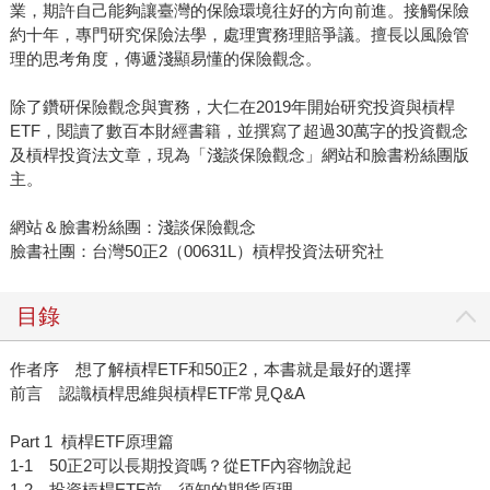
業，期許自己能夠讓臺灣的保險環境往好的方向前進。接觸保險
約十年，專門研究保險法學，處理實務理賠爭議。擅長以風險管
理的思考角度，傳遞淺顯易懂的保險觀念。
除了鑽研保險觀念與實務，大仁在2019年開始研究投資與槓桿
ETF，閱讀了數百本財經書籍，並撰寫了超過30萬字的投資觀念
及槓桿投資法文章，現為「淺談保險觀念」網站和臉書粉絲團版
主。
網站＆臉書粉絲團：淺談保險觀念
臉書社團：台灣50正2（00631L）槓桿投資法研究社
目錄
作者序 想了解槓桿ETF和50正2，本書就是最好的選擇
前言 認識槓桿思維與槓桿ETF常見Q&A
Part 1 槓桿ETF原理篇
1-1 50正2可以長期投資嗎？從ETF內容物說起
1-2 投資槓桿ETF前，須知的期貨原理