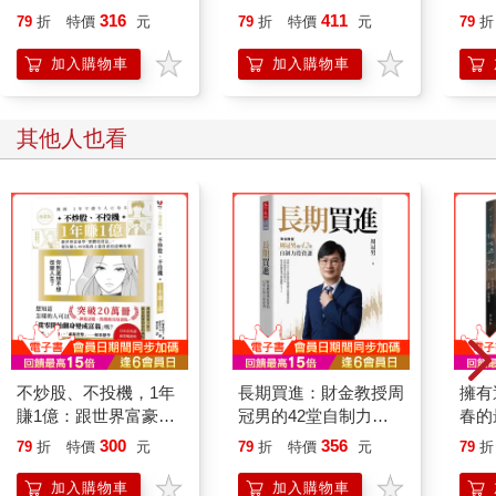
不同的內在力量
療癒自我、重獲新生？
薦！
316
411
79
折
特價
元
79
折
特價
元
79
折
手的
用簡
加入購物車
加入購物車
隊（
作，
其他人也看
不炒股、不投機，1年
長期買進：財金教授周
擁有
賺1億：跟世界富豪學
冠男的42堂自制力投
春的
「實體投資法」，從負
資課
300
356
79
折
特價
元
79
折
特價
元
79
折
債3,400萬到上億資產
的逆轉故事【漫畫版】
加入購物車
加入購物車