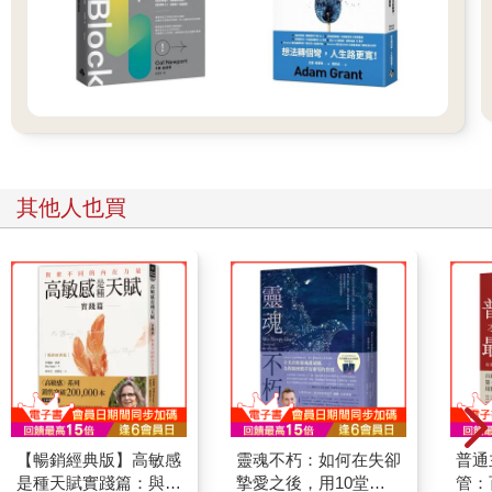
其他人也買
【暢銷經典版】高敏感
靈魂不朽：如何在失卻
普通
是種天賦實踐篇：與眾
摯愛之後，用10堂課
管：