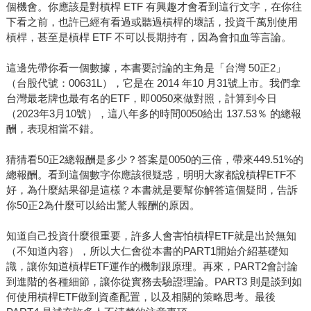
個機會。你應該是對槓桿 ETF 有興趣才會看到這行文字，在你往
下看之前，也許已經有看過或聽過槓桿的壞話，投資千萬別使用
槓桿，甚至是槓桿 ETF 不可以長期持有，因為會扣血等言論。
這邊先帶你看一個數據，本書要討論的主角是「台灣 50正2」
（台股代號：00631L），它是在 2014 年10 月31號上市。我們拿
台灣最老牌也最有名的ETF，即0050來做對照，計算到今日
（2023年3月10號），這八年多的時間0050給出 137.53％ 的總報
酬，表現相當不錯。
猜猜看50正2總報酬是多少？答案是0050的三倍，帶來449.51%的
總報酬。看到這個數字你應該很疑惑，明明大家都說槓桿ETF不
好，為什麼結果卻是這樣？本書就是要幫你解答這個疑問，告訴
你50正2為什麼可以給出驚人報酬的原因。
知道自己投資什麼很重要，許多人會害怕槓桿ETF就是出於無知
（不知道內容），所以大仁會從本書的PART1開始介紹基礎知
識，讓你知道槓桿ETF運作的機制跟原理。再來，PART2會討論
到進階的各種細節，讓你從實務去驗證理論。PART3 則是談到如
何使用槓桿ETF做到資產配置，以及相關的策略思考。最後