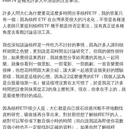
PART4 是補充許多人不清楚的注意事項。
許多人問大仁為什麼要花這麼多時間分享槓桿ETF，我的答案只
有一個：因為槓桿 ETF 在台灣承受很大的污名化，不管是各種達
人老師只要提到槓桿ETF 幾乎都是持否定看法，沒有真正從各種
角度去客觀討論這項工具。
我也深知談論槓桿是一件吃力不討好的事情，因為許多人講到槓
桿就聞之色變，更別說是花時間去討論研究了。但我的個性很特
別，如果覺得這東西好，我就會想分享給周遭的其他人一起同
樂。就像你看到一個景點、一部電影、一部戲劇、一首音樂覺得
很棒，你想花時間跟大家介紹，讓大家一起感受這個美好的體驗
那樣，我就是這樣的心態。因為正2這麼優秀的ETF（我個人認為
是台股最強第一名）被這樣埋沒實在太可惜了，於是我花了許多
時間把誤會與抹黑從正2的身上擦乾淨。現在，你拿在手上的，就
是最後整理好的成品。
因為槓桿ETF很少人提，大仁都是自己摸石頭過河般不停地翻找
資料研究，吸收後再分享出來。對於那些想了解槓桿ETF的人，
絕對可以幫你省下數百個小時的時間（坦白說我認為即使你花數
百個小時也不一定能找到正確的資料）。如果你想了解槓桿