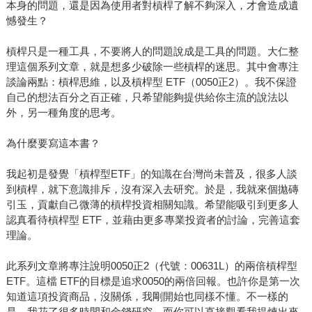
本身的問題，還是因為使用者對槓桿了解不夠深入，才會造成遺
憾發生？
槓桿只是一種工具，不要將人的問題說成是工具的問題。大仁整
理這個系列文章，就是想多少破除一些槓桿的迷思。其中會專注
談論兩點：槓桿思維，以及槓桿型 ETF（0050正2）。我不保證
自己的想法百分之百正確，只希望能夠提供給你主流的說法以
外，另一種角度的思考。
為什麼要寫這本書？
我起初是發覺「槓桿型ETF」的知識在台灣尚未普及，很多人談
到槓桿，就下意識排斥，沒有深入去研究。於是，我就來個拋磚
引玉，貢獻自己微薄的槓桿投資相關知識。希望能吸引到更多人
認真看待槓桿型 ETF，並藉由更多專業投資者的討論，完善這套
理論。
此系列文章將專注說明0050正2（代號：00631L）的兩倍槓桿型
ETF。這檔 ETF的目標是追求0050的兩倍回報。也許你是第一次
知道這項投資商品，沒關係，我剛開始也同樣不懂。不一樣的
是，我花了很多時間和金錢研究，而你可以直接觀看我提煉出來