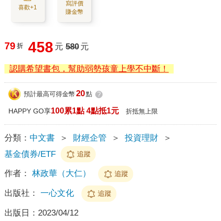
寫評價
喜歡+1
賺金幣
458
79
折
元
580
元
認購希望書包，幫助弱勢孩童上學不中斷！
20
預計最高可得金幣
點
?
100累1點 4點抵1元
HAPPY GO享
折抵無上限
分類：
中文書
＞
財經企管
＞
投資理財
＞
基金債券/ETF
追蹤
作者：
林政華（大仁）
追蹤
出版社：
一心文化
追蹤
出版日：
2023/04/12