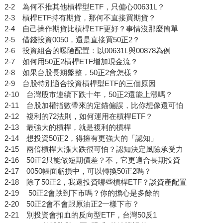
2-2 為何不推其他槓桿型ETF，只偏心00631L？
2-3 槓桿ETF持有期貨，那何不直接買期貨？
2-4 自己操作期貨比槓桿ETF更好？事情沒那麼簡單
2-5 借錢投資0050，還是直接買50正2？
2-6 投資組合的曝險配置：以00631L與00878為例
2-7 如何用50正2槓桿ETF增加現金流？
2-8 如果台股長期盤整，50正2會怎樣？
2-9 台股特別適合投資槓桿型ETF的三個原因
2-10 台灣股市連續下跌十年，50正2還能上漲嗎？
2-11 台股加權指數帶來的定錨偏誤，比你想像還可怕
2-12 複利的72法則，如何運用在槓桿ETF？
2-13 最強大的槓桿，就是複利的槓桿
2-14 想投資50正2，得擁有更強大的「認知」
2-15 兩倍槓桿大漲大跌很可怕？認知決定風險承受力
2-16 50正2只能做短期價差？不，它更適合長期投資
2-17 0050帳面虧損中，可以轉換50正2嗎？
2-18 除了50正2，我還投資哪些槓桿ETF？談資產配置
2-19 50正2會跌到下市嗎？你的擔心是多餘的
2-20 50正2會不會跟原油正2一樣下市？
2-21 別投資會扣血的反向型ETF，台灣50反1