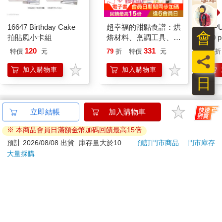
16647 Birthday Cake
超幸福的甜點食譜：烘
【P
會
拍貼風小卡組
焙材料、烹調工具、可
3.0
愛配色【閃亮女孩6】
綠 
120
331
特價
元
79
折
特價
元
95
折
員
加入購物車
加入購物車
日
訂購/退換貨須知
加入金石堂 LINE 官方帳號『完成綁定』，隨時掌握出貨動
態：
提醒您！！
金石堂及銀行均不會請您操作ATM! 如接獲電話要求您前往