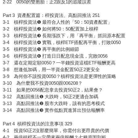
2-22 0050的雙胞胎：正2跟反1的追蹤誤差
Part 3 資產配置篇：桿投資法、高點回推法 251
3-1 槓桿投資法❶ 最符合人性的「50：50資產配置」
3-2 槓桿投資法❷ 如何將50：50配置加上槓桿
3-3 槓桿投資法❸ 長期漲跌下，用「再平衡」抓回原本配置
3-4 槓桿投資法❹ 實戰，槓桿ETF搭配再平衡，打敗0050
3-5 槓桿投資法❺ 再平衡的比例細節
3-6 槓桿投資法❻ 打造日日配息現金流，完敗0056
3-7 還在定期定額0050？一半錢投資這檔ETF報酬更高
3-8 想逢低加碼，用一半資金配置50正2更安全
3-9 為何你不該投資0050？槓桿投資法是更彈性的策略
3-10 為什麼我不投資0050跟006208？
3-11 如果把0056配息拿去投資50正2，結果會？
3-12 高點回推法❶ 大跌時，50正2更適合加碼
3-13 高點回推法❷ 股市大跌時，該有的思考模式
3-14 高點回推法❸ 實作低點買進算出預估報酬率
Part 4 槓桿投資法的注意事項 329
4-1 投資50正2沒那麼簡單，你需付出更昂貴的代價
4-2 兩倍槓桿不一定帶來兩倍報酬？七種原因剖析