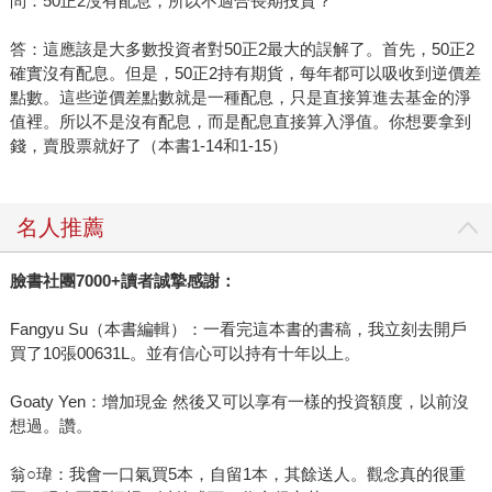
問：50正2沒有配息，所以不適合長期投資？
答：這應該是大多數投資者對50正2最大的誤解了。首先，50正2
確實沒有配息。但是，50正2持有期貨，每年都可以吸收到逆價差
點數。這些逆價差點數就是一種配息，只是直接算進去基金的淨
值裡。所以不是沒有配息，而是配息直接算入淨值。你想要拿到
錢，賣股票就好了（本書1-14和1-15）
名人推薦
臉書社團7000+讀者誠摯感謝：
Fangyu Su（本書編輯）：一看完這本書的書稿，我立刻去開戶
買了10張00631L。並有信心可以持有十年以上。
Goaty Yen：增加現金 然後又可以享有一樣的投資額度，以前沒
想過。讚。
翁○瑋：我會一口氣買5本，自留1本，其餘送人。觀念真的很重