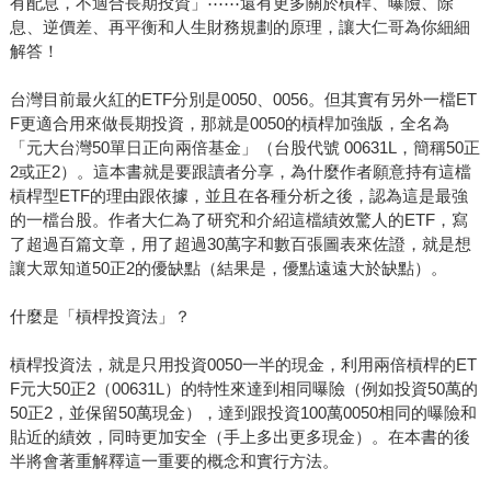
有配息，不適合長期投資」⋯⋯還有更多關於槓桿、曝險、除
息、逆價差、再平衡和人生財務規劃的原理，讓大仁哥為你細細
解答！
台灣目前最火紅的ETF分別是0050、0056。但其實有另外一檔ET
F更適合用來做長期投資，那就是0050的槓桿加強版，全名為
「元大台灣50單日正向兩倍基金」（台股代號 00631L，簡稱50正
2或正2）。這本書就是要跟讀者分享，為什麼作者願意持有這檔
槓桿型ETF的理由跟依據，並且在各種分析之後，認為這是最強
的一檔台股。作者大仁為了研究和介紹這檔績效驚人的ETF，寫
了超過百篇文章，用了超過30萬字和數百張圖表來佐證，就是想
讓大眾知道50正2的優缺點（結果是，優點遠遠大於缺點）。
什麼是「槓桿投資法」？
槓桿投資法，就是只用投資0050一半的現金，利用兩倍槓桿的ET
F元大50正2（00631L）的特性來達到相同曝險（例如投資50萬的
50正2，並保留50萬現金），達到跟投資100萬0050相同的曝險和
貼近的績效，同時更加安全（手上多出更多現金）。在本書的後
半將會著重解釋這一重要的概念和實行方法。