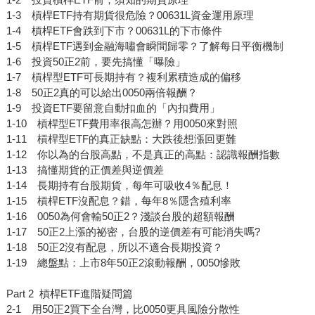
1-3 槓桿ETF持有期貨很危險？00631L資金運用原理
1-4 槓桿ETF會跌到下市？00631L的下市條件
1-5 槓桿ETF遇到金融海嘯會瞬間歸零？了解每日平衡機制
1-6 投資50正2前，要先搞懂「曝險」
1-7 槓桿型ETF可長期持有？複利累積造成的偏移
1-8 50正2真的可以給出0050兩倍報酬？
1-9 投資ETF要留意自動扣血的「內扣費用」
1-10 槓桿型ETF費用率很高怎辦？用0050來對照
1-11 槓桿型ETF的真正缺點：大跌後想漲回更難
1-12 你以為的台股高點，不是真正的高點：認識報酬指數
1-13 搞懂期貨的正價差與逆價差
1-14 長期持有台股期貨，每年可吸收4％配息！
1-15 槓桿ETF沒配息？錯，每年8％隱含殖利率
1-16 0050為何會輸50正2？淺談台股的超額報酬
1-17 50正2上漲的祕密，台股的逆價差有可能消失嗎?
1-18 50正2沒有配息，所以不適合長期投資？
1-19 總盤點：上市8年50正2滾動報酬，0050慘敗
Part 2 槓桿ETF進階疑問篇
2-1 用50正2買下全台灣，比0050更具風險分散性