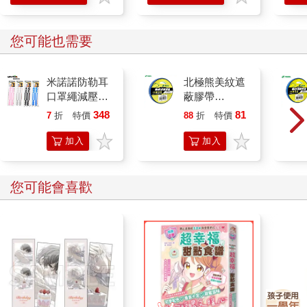
您可能也需要
米諾諾防勒耳
北極熊美紋遮
口罩繩減壓帶
蔽膠帶
－2入X6組
24mm×30y藍
348
81
7
折
特價
元
88
折
特價
元
加入
加入
購物
購物
車
車
您可能會喜歡