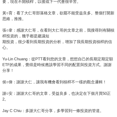
要，現在不開槓桿，以後或下一代會很辛苦。
黃○育：看了大仁哥部落格文章，欲罷不能受益良多。整個打開新
思維，推推。
張○韋：感謝大仁哥，在看到大仁哥的文章之前，我搜尋到有關槓
桿投資的，幾乎都是建議短
期投資，很少看到長期投資的分析，增加了我長期投資槓桿的信
心。
Yu-Lin Chuang：從PTT看到您的文章，想想自己的長期定期定額
ETF的成果，覺得是時候應該學習不同的配置與投資方式。謝謝
分享！
侯○偉：謝謝大仁，讓我有機會看到槓桿不一樣的觀念邏輯！
謝○安：謝謝大仁哥的文章，受益良多，也決定在下個月買50正
2。
Jay C Chiu：多謝大仁哥分享，多學習到一條投資的管道。