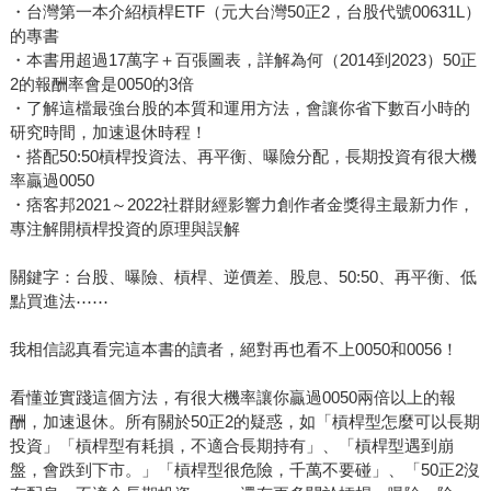
武林在前作中，僅用一檔兆豐金（2886）作為敘事主軸。然
・台灣第一本介紹槓桿ETF（元大台灣50正2，台股代號00631L）
而，事實上他所投資的標的不僅限於一檔金融股，而是廣泛
的專書
・本書用超過17萬字＋百張圖表，詳解為何（2014到2023）50正
網羅他認為值得長期投資的個股和ETF。 因此，《全息人
2的報酬率會是0050的3倍
生》與前作最大的不同之處，在於大俠不僅於書中大方分享
・了解這檔最強台股的本質和運用方法，會讓你省下數百小時的
自己如何「篩選標的」，甚至更細膩地描述他的資金控管之
研究時間，加速退休時程！
道──亦即「定期定額」和「不定期不定額」的操作方式。只
・搭配50:50槓桿投資法、再平衡、曝險分配，長期投資有很大機
要讀者了解其中的道理，將能和大俠武林一樣，視看盤為無
率贏過0050
物，建立穩定報酬之餘，還能樂在生活、享受人生。
・痞客邦2021～2022社群財經影響力創作者金獎得主最新力作，
專注解開槓桿投資的原理與誤解
關鍵字：台股、曝險、槓桿、逆價差、股息、50:50、再平衡、低
點買進法⋯⋯
我相信認真看完這本書的讀者，絕對再也看不上0050和0056！
看懂並實踐這個方法，有很大機率讓你贏過0050兩倍以上的報
酬，加速退休。所有關於50正2的疑惑，如「槓桿型怎麼可以長期
投資」「槓桿型有耗損，不適合長期持有」、「槓桿型遇到崩
盤，會跌到下市。」「槓桿型很危險，千萬不要碰」、「50正2沒