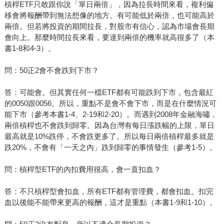
槓桿ETF只敢跟你說「單日兩倍」，因為拉長時間來看，複利偏
移會將報酬帶到無法想像的地方。有可能低於兩倍，也可能高於
兩倍。但若將投資的期間拉長，對股市有信心，認為市場會長期
會向上。那麼時間拉長來看，要達到兩倍的機率就高很多了（本
書1-8和4-3）。
問：50正2會不會跌到下市？
答：可能會。但其實任何一檔ETF都有可能跌到下市，包含最紅
的0050跟0056。所以，重點不是會不會下市，而是在什麼情況可
能下市（參考本書1-4、2-19和2-20）。而遇到2008年金融海嘯，
兩倍槓桿也不會跌到歸零。因為台灣有每日漲跌幅的上限，單日
最高就是10%跌停，不會跌更多了。所以每日兩倍槓桿最多就是
跌20%，不會有「一天之內」跌到歸零的事情發生（參考1-5）。
問：槓桿型ETF的內扣費用很高，會一直扣血？
答：不只槓桿型會扣血，所有ETF都有管理費，都會扣血。扣完
血以後能不能帶來更高的報酬，這才是重點（本書1-9和1-10）。