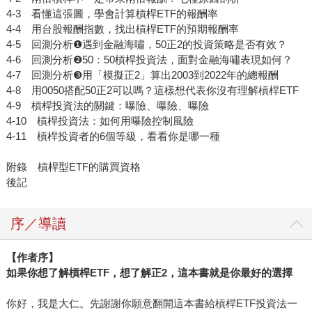
4-3 看懂這張圖，學會計算槓桿ETF的報酬率
4-4 用台股報酬指數，找出槓桿ETF的預期報酬率
4-5 回測分析❶遇到金融海嘯，50正2的投資策略是否有效？
4-6 回測分析❷50：50槓桿投資法，面對金融海嘯表現如何？
4-7 回測分析❸用「模擬正2」算出2003到2022年的總報酬
4-8 用0050搭配50正2可以嗎？這樣想代表你沒有理解槓桿ETF
4-9 槓桿投資法的關鍵：曝險、曝險、曝險
4-10 槓桿投資法：如何用曝險控制風險
4-11 槓桿投資者的6個等級，看看你是哪一種
附錄 槓桿型ETF的購買資格
後記
序／導讀
【作者序】
如果你想了解槓桿ETF，想了解正2，這本書就是你最好的選擇
你好，我是大仁。先謝謝你願意翻開這本書給槓桿ETF投資法一