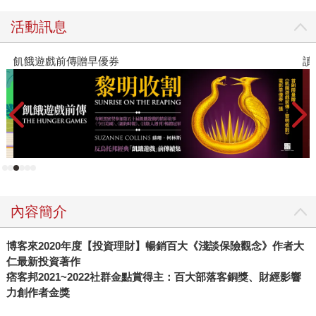
方式經得起檢驗。 「專注本業，閒錢投資」堪稱《全息人
生》中出現頻率最高的一句心法。因為在投資人能完全靠股
活動訊息
息報酬Cover人生之前，「專業」就是自己以不變應萬變的底
氣。大俠在書中有提到一段話：「股市的本意是希望大眾都
飢餓遊戲前傳贈早優券
讀
能從中一起成長，只是後來人一多了，帶來了雜亂，也衍生
出各種貪婪、眾多渴望一夜致富的投機者」。換句話說，股
市本來的機制，是為了讓需要資金的公司和一般民眾共創雙
贏局面而設計，而貪婪的投機者，則把股市變成了賭場。 然
而，像德國股神科斯托蘭尼（Andre Kostolany）那樣靠投機
致富的人，其實如沙漠中的砂金粒般稀少，沒有絕對的天
分、機運和豐沛資金，是不可能辦到到。但稀有的成功案
例，喚來前仆後繼的跟風者，很多普通人以為只要夠大膽就
內容簡介
能一夕致富，結果往往淪為底層韭菜。 對韭菜們的不捨，成
為大俠武林透過各種社交平台，不厭其煩地與網友溝通的動
博客來2020年度【投資理財】暢銷百大《淺談保險觀念》作者大
力。他認為投資是一種可以靠「資金控管」來得到穩定報酬
仁最新投資著作
的方式，而且適用於所有人，不論你是學生、上班族、退休
痞客邦2021~2022社群金點賞得主：百大部落客銅獎、財經影響
人士，小資或大資，只要翻開《全息人生》書中「第87頁」
力創作者金獎
照著做，任何人都能打造一台屬於自己的股市印鈔機。 大俠