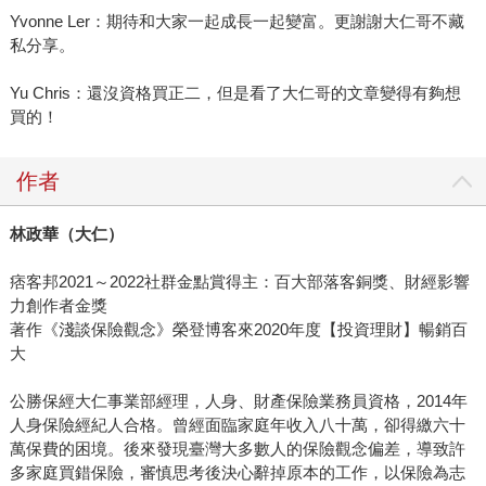
Yvonne Ler：期待和大家一起成長一起變富。更謝謝大仁哥不藏
私分享。
Yu Chris：還沒資格買正二，但是看了大仁哥的文章變得有夠想
買的！
作者
林政華（大仁）
痞客邦2021～2022社群金點賞得主：百大部落客銅獎、財經影響
力創作者金獎
著作《淺談保險觀念》榮登博客來2020年度【投資理財】暢銷百
大
公勝保經大仁事業部經理，人身、財產保險業務員資格，2014年
人身保險經紀人合格。曾經面臨家庭年收入八十萬，卻得繳六十
萬保費的困境。後來發現臺灣大多數人的保險觀念偏差，導致許
多家庭買錯保險，審慎思考後決心辭掉原本的工作，以保險為志