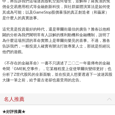
中，將告訴我們這場迷因股軋空如何發生，並解釋了羅賓漢的免
佣金交易應用程式等金融創新科技，與社群媒體演算法是如何使
其成為可能；以及GameStop股價暴漲的真正創造者（和贏家）
是什麼人的真實故事。
這究竟是投資最好的時代，還是華爾街最佳的廣告？雅各以他精
闢的分析為我們闡明常有人誤解的獲利動機和金融機制，說明了
為什麼這場所謂的革命實際上是華爾街樂見的喜事。不過，雅各
告訴我們，一般投資人確實有辦法打敗專業人士，那就是拒絕玩
他們的遊戲。
《不存在的金融革命》一書不只講述了二〇二一年最傳奇的金融
奇聞「GME軋空事件」，它某種程度上促使華爾街變得更好；也
分析了Z世代股民的全新面貌，並在投資人想要透過下一波迷因股
大賺一筆之前，給予最古老卻也最受用的忠告。
名人推薦
★好評推薦★