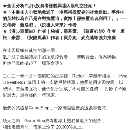
★全面分析Z世代投資者樣貌與迷因股軋空狂潮！
★「本書扣人心弦地敘述了一場席捲投資界的社會運動。事件中
的英雄以為自己是在對抗壓迫，實際上卻被壓迫者利用了。」──
史考特．蓋洛威，《疫後大未來》作者
★《漫步華爾街》作者｜柏頓．墨基爾、《致富心態》作者｜摩
根．豪瑟、《安隆風暴》作者｜貝芬妮．麥克連等強力推薦
在迷因股瘋狂軋空的那一周，
散戶成了金融體系中的頂級掠食者，「聰明資金」淪為獵物。
但他們真的掀起了一場革命嗎？
二〇二一年一月一個瘋狂的星期裡，Reddit「華爾街賭場」（r/wa
llstreetbets）論壇上的一支散戶雜牌軍，熱愛使用迷因梗圖，以
智障、墮落者互稱，他們似乎完成了不可能的任務──打敗了華爾
街最大、最有錢的一些玩家。
他們的武器是GameStop，一家瀕臨破產的遊戲零售商。
幾天之內，GameStop成為世界上交易量最大的證券，
相比幾個月前，價值上漲了 20,000%以上。