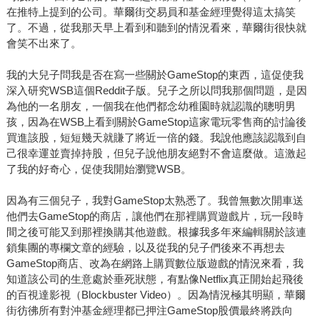
在推特上提到的公司。華爾街交易員和基金經理覺得這太搞笑
了。不過，從我那天早上看到和聽到的情況看來，華爾街很快就
會笑不出來了。
我的大兒子問我是否在寫一些關於GameStop的東西，這促使我
深入研究WSB這個Reddit子版。兒子之所以問我那個問題，是因
為他的一名朋友，一個我在他們都念幼稚園時就認識的聰明男
孩，因為在WSB上看到關於GameStop這家電玩零售商的討論後
買進該股，短短幾天就賺了將近一倍的錢。我說他應該認識到自
己很幸運並賣掉持股，但兒子說他朋友絕對不會這麼做。這激起
了我的好奇心，促使我開始瀏覽WSB。
因為有三個兒子，我對GameStop太熟悉了。我曾無數次開車送
他們去GameStop的商店，讓他們在那裡購買遊戲片，玩一段時
間之後可能又到那裡換購其他遊戲。根據我多年來編輯關於該連
鎖集團的專欄文章的經驗，以及從我的兒子們後來不再想去
GameStop商店、改為在網路上購買數位版遊戲的情況來看，我
知道該公司的生意處於垂死狀態，有點像Netflix真正開始起飛後
的百視達影視（Blockbuster Video）。因為情況極其明顯，華爾
街彷彿所有對沖基金經理都已押注GameStop股價最終將跌向