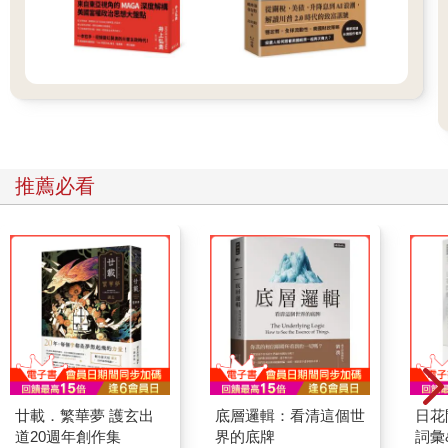
推薦必看
廿載．繁華夢 護玄出
底層邏輯：看清這個世
日花
道20週年創作集
界的底牌
詞彙