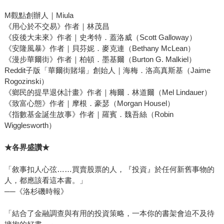
M觀點創辦人｜Miula
《用心於不交易》作者｜林茂昌
《疫後大未來》作者｜史考特．蓋洛威（Scott Galloway）
《安隆風暴》作者｜貝芬妮．麥克連（Bethany McLean）
《漫步華爾街》作者｜柏頓．墨基爾（Burton G. Malkiel）
Reddit子版「華爾街賭場」創始人｜海梅．洛高真斯基（Jaime
Rogozinski）
《鄉民的提早退休計畫》作者｜梅爾．林道爾（Mel Lindauer）
《致富心態》作者｜摩根．豪瑟（Morgan Housel）
《指數基金誕生故事》作者｜羅賓．魏吾絲（Robin
Wigglesworth）
★各界盛讚★
「敘事扣人心弦……買賣股票的人，『投資』於任何新舊事物的
人，都應該看這本書。」
──《洛杉磯時報》
「結合了金融調查與有用的投資策略，一本你的書架會迫不及待