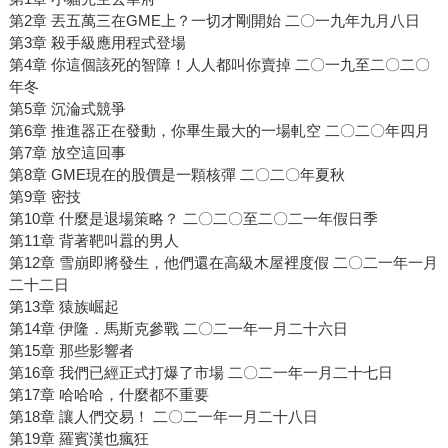
第2章 丟五萬三在GME上？一切才剛開始 二〇一九年九月八日
第3章 殺手級應用程式登場
第4章 你這個該死的智障！人人都叫你賣掉 二〇一九至二〇二〇
年冬
第5章 沉淪式競爭
第6章 推進器正在發動，你畢生最大的一場軋空 二〇二〇年四月
第7章 放空這回事
第8章 GME現在的股價是一顆核彈 二〇二〇年夏秋
第9章 密技
第10章 什麼是退場策略？ 二〇二〇至二〇二一年假日季
第11章 背著靶叫囂的男人
第12章 雪崩即將發生，他們還在高級木屋裡度假 二〇二一年一月
二十二日
第13章 猿族崛起
第14章 伊隆．馬斯克參戰 二〇二一年一月二十六日
第15章 那些影響者
第16章 我們已經正式打爆了市場 二〇二一年一月二十七日
第17章 哈哈哈，什麼都不重要
第18章 讓人們交易！ 二〇二一年一月二十八日
第19章 羅賓漢也瘋狂