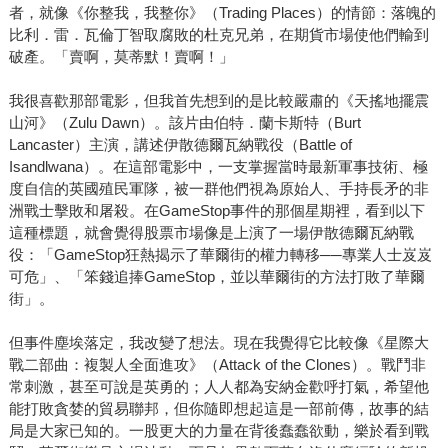
者，就像《你整我，我整你》（Trading Places）的情節：落魄的
比利．雷．瓦倫丁智取腐敗的杜克兄弟，在期貨市場使他們輸到
破產。「賣啊，莫蒂默！賣啊！」
我很喜歡那部電影，但我首先想到的是比較嚴肅的《天搖地擺震
山河》（Zulu Dawn）。該片由伯特．蘭卡斯特（Burt
Lancaster）主演，講述伊散德爾瓦納戰役（Battle of
Isandlwana）。在這部電影中，一支掌握當時最新軍事技術、極
度自信的英國殖民軍隊，被一群他們視為原始人、手持長矛的非
洲戰士擊敗和屠殺。在GameStop事件的那個星期裡，看到以下
這種標題，就會覺得股票市場像是上演了一場伊散德爾瓦納戰
役：「GameStop狂熱揭示了華爾街的權力轉移──專業人士岌岌
可危」、「笨錢追捧GameStop，並以華爾街的方法打敗了華爾
街」。
但事件塵埃落定，我改變了想法。現在我覺得它比較像《星際大
戰二部曲：複製人全面進攻》（Attack of the Clones）。戰鬥非
常刺激，甚至可說是英勇的；人人都為安納金歡呼打氣，希望他
能打敗貪婪的貿易聯邦，但你隨即想起這是一部前傳，故事的結
局是大家已知的。一股更大的力量在背後蠢蠢欲動，樂於看到戰