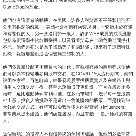
倍增器的衍生工具，WSB上的業餘投資人有辦法重創那些放空
GameStop的基金。
他們也有這麼做的動機。在美國，許多人對財富不平等和規則不
公平有很深的怨氣──美國社會彷彿有兩套規則，一套適用於有錢
和有關係的人，另一套適用於一般人。許多WSB成員的成長經歷
包括為償還學生貸款而拼搏，以及看著父母在金融危機期間掙扎
不已。他們起初只是為了找點樂子和賺點錢，後來有了這個特殊
動機：報復那些創造這個被操控體制的人。
他們多數屬於黏著手機長大的世代，直觀和有趣的應用程式使他
們可以異常輕鬆地參與股市交易。在COVID-19大流行期間，他們
被困在家裡，百無聊賴，結果發現股票投機買賣以及在網路上與
陌生人交流交易心得，甚至比運動博弈更刺激，而且在股市走多
頭時，遠比運動博弈有利可圖。在多頭市場中，幾乎每一隻股票
都上漲，投資人的挑戰不是選出一隻能賺錢的股票，而是找到賺
大錢的交易方式。有些可以影響許多人的影響者（influencers）
非常樂意提出建議，他們熱愛迷因，而且有錢──是那種好的有錢
人。
這個新類別的投資人不相信傳統的華爾街建議，但他們多數非常