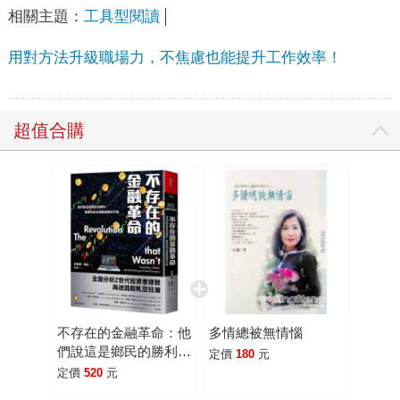
相關主題：
工具型閱讀
用對方法升級職場力，不焦慮也能提升工作效率！
超值合購
不存在的金融革命：他
多情總被無情惱
們說這是鄉民的勝利，
定價
180
元
華爾街卻坐著數錢數到
定價
520
元
手軟