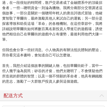
過，在一段很短的時間裡，散戶交易者成了金融體系中的頂級掠
食者，一些﹁聰明資金﹂則淪為獵物。我將分兩部分交替講述這
個故事，一部分是關於一個聰明年輕人的唐吉訶德式冒險，他確
實智取了華爾街，最終激勵其他人來試自己的運氣；另一部分是
探索導致和助長這場「革命」的各種機制。在這些章節中，我將
詳細說明華爾街如何將數百萬名新投資人帶進它的遊戲場，誘使
他們相信自己在華爾街的遊戲中占有優勢，最後利用他們大賺一
筆。
但我也會分享一些好消息。小人物真的有辦法抵抗體制的壓迫，
而你看完這本書時，會知道自己可以怎麼做。
首先，我想介紹這個故事的關鍵人物，包括華爾街鉅子，當中一
些人幾乎淪為貧民；矽谷的才俊，他們太聰明了，不會懷疑他們
所造就的群體的智慧；以及一個不情願的革命者，他具有鋼鐵般
的意志，激勵了一大群散戶投資人參與這個遊戲。
配送方式