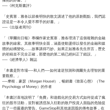
擁抱的好書。」
──《柯克斯書評》
「史賓塞．雅各以節奏明快的散文講述了他的原創觀點，我們認
證這是一本令人愛不釋手的好書。」
──《出版者周刊》
「《華爾街日報》專欄作家史賓塞．雅各理清了這個複雜的金融
故事的線索。其敘事明快全面，涵蓋使動盪得以發生的金融和媒
體的結構變化……故事講得巧妙。如果正如雅各先生所言，歷史
的初稿並不完全正確，那麼他的第二稿已經糾正了錯誤。」
──《經濟學人》雜誌
「本書是對市場──和人們──如何違逆預測和偶爾失去理智的重
要觀察。」
──摩根．豪瑟（Morgan Housel），暢銷書《致富心態》（The
Psychology of Money）的作者
「本書討喜地說明了『免費』和遊戲化的交易方式如何促成了瘋
狂的股市活動，並對被誘惑加入狂歡的散戶投資人面臨的危險提
出了一些嚴肅的警告。GameStop和其他迷因股的傳奇故事，在