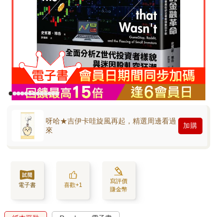
呀哈★吉伊卡哇旋風再起，精選周邊看過
加購
來
寫評價
電子書
喜歡+1
賺金幣