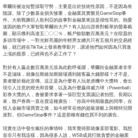
華爾街被迫短暫採取守勢，主要是出於技術性原因，不是因為有
陰謀。除了少數基金損失慘重，金融業其實樂見GameStop事
件。大衛戰勝巨人歌利亞的故事對金融業來說是很悅耳的。熱愛
迷因的散戶大軍智取華爾街大戶？有人貼出證券對帳單的螢幕截
圖，顯示獲利高達五〇〇〇％，帳戶餘額數百萬美元？在喧囂的
多頭市場中，一對光鮮亮麗的年輕男女總共只有五個月的交易經
驗，就已經在TikTok上發表教學影片，講述他們如何因為只買進
上漲的股票，已經再也不必工作了？
對於有人贏走數百萬美元並為此歡呼雀躍，華爾街金融業者非常
不是滋味，就像拉斯維加斯賭場遇到賭客贏大錢那樣？才不是。
業者樂於藉此宣傳。這正是為什麼有人玩老虎機中大獎時，會出
現引人注意的燈光和音樂，以及為什麼贏得威力球（Powerball）
彩券大獎的人，會被要求拿著一張巨型支票讓記者拍照。長期以
來，散戶券商一直在賣這種廣告：「你高中時期最蠢的同學」在
投入金融市場買賣之後，如今經常在他的超級遊艇上與模特兒開
派對。但GameStop事件？這是那種有錢也買不到的廣告。
現實生活中發生瘋狂的事情時，我常覺得那就像某部電影。我想
並非只有我這樣，因為很多人說，WSB成員打敗貪婪的金融業