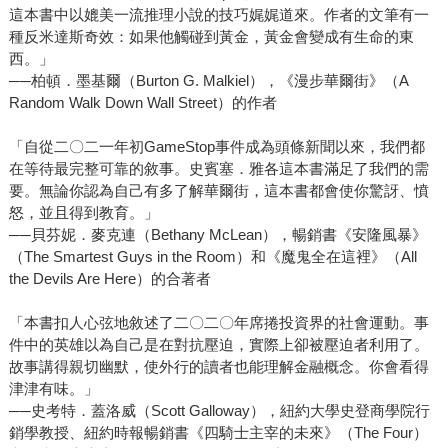
這本書中以媲美一流推理小說的技巧娓娓道來。作者的文筆有一
種反米達斯奇效：如果他觸碰到黃金，黃金會變成有生命的東
西。」
──柏頓．墨基爾（Burton G. Malkiel），《漫步華爾街》（A
Random Walk Down Wall Street）的作者
「自從二〇二一年初GameStop事件成為頭條新聞以來，我們都
在等待最完整可靠的敘事。史賓塞．雅各這本書滿足了我們的需
要。無論你認為自己有多了解華爾街，這本書都會使你驚訝、憤
怒，並且得到教育。」
──貝芬妮．麥克連（Bethany McLean），暢銷書《安隆風暴》
（The Smartest Guys in the Room）和《魔鬼全在這裡》（All
the Devils Are Here）的合著者
「本書扣人心弦地敘述了二〇二〇年席捲投資界的社會運動。事
件中的英雄以為自己是在對抗壓迫，實際上卻被壓迫者利用了。
故事講得親切幽默，使外行的讀者也能理解金融概念。你會看得
津津有味。」
──史考特．蓋洛威（Scott Galloway），紐約大學史登商學院行
銷學教授、紐約時報暢銷書《四騎士主宰的未來》（The Four）