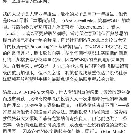
你手上這本書的出版商。
我的大兒子是大學四年級生，最小的兒子是高中一年級生，他們
是Reddit子版「華爾街賭場」（r/wallstreetbets，簡稱WSB）的成
員。該版的參與者互稱對方為墮落者（degenerates）、猿人
（apes），或甚至更難聽的稱呼。當時我注意到這個百無禁忌的
股市論壇已有約一年的時間，它是社群網站Reddit上比較古老保
守的投資子版r/investing的不恭敬替代品。在COVID-19大流行之
前的數個月裡，股市欣欣向榮，幾乎每個星期都上演隨機的個股
行情：某檔股票忽然爆量跳漲，因為WSB版的成員開始大量買
入。在我看來，WSB是一九九〇年代末臭名昭著的雅虎股票留言
板的威力加強版。但不久之後，我就發現我嚴重低估了現代社群
媒體和基於智慧型手機的最新免佣金交易應用程式的力量。
隨著COVID-19疫情大爆發，世人意識到事態嚴重，經濟隨即停滯
而股市暴跌，此時比較年長的投資人又一次未能奉行他們奉為圭
臬的理念，無法在別人恐慌時買進。但那些墮落者就不同了──或
許是因為他們不知道更好的做法。業餘投資人積極買進，投資績
效很快就大大優於巴菲特之類的傳奇投資人。但他們也做了一些
蠢事，例如買進破產公司的股票，或搶進一些沒有價值的空殼公
司股票──因為它們的名字聽起來像伊隆．馬斯克（Elon Musk）