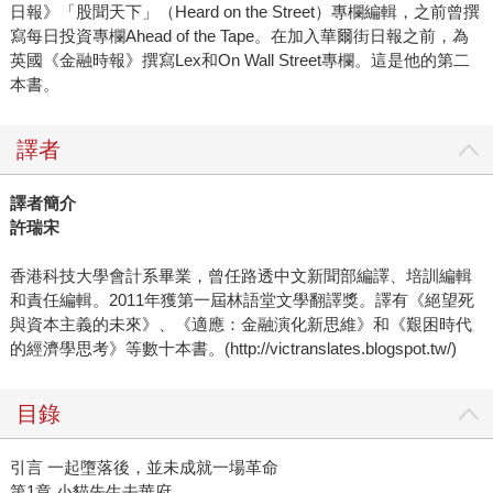
日報》「股聞天下」（Heard on the Street）專欄編輯，之前曾撰
寫每日投資專欄Ahead of the Tape。在加入華爾街日報之前，為
英國《金融時報》撰寫Lex和On Wall Street專欄。這是他的第二
本書。
譯者
譯者簡介
許瑞宋
香港科技大學會計系畢業，曾任路透中文新聞部編譯、培訓編輯
和責任編輯。2011年獲第一屆林語堂文學翻譯獎。譯有《絕望死
與資本主義的未來》、《適應：金融演化新思維》和《艱困時代
的經濟學思考》等數十本書。(http://victranslates.blogspot.tw/)
目錄
引言 一起墮落後，並未成就一場革命
第1章 小貓先生去華府