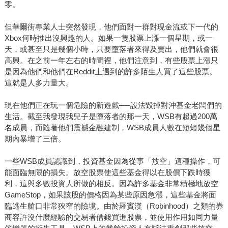
零。
但華爾街專業人士突然發現，他們面對一群對現金流或下一代的
Xbox何時推出沒興趣的人。如果一隻股票上漲一個星期，或一
天，或甚至只是幾個小時，只要墮落者來得及賣出，他們就會很
高興。在之前一年左右的時間裡，他們注意到，有些股票上漲只
是因為他們和他們在Reddit上遇到的許多陌生人買了這些股票。
這就是人多力量大。
現在他們正在玩一個危險的新遊戲──設法毀掉對沖基金老闆們的
生活。截至我發現我兒子是墮落者的那一天，WSB有超過200萬
名成員，而隨著他們震撼金融建制，WSB成員人數在短短幾個星
期內暴增了三倍。
一些WSB成員認識到，投資基金因為從事「放空」這種操作，可
能面臨無限的損失。放空股票使這些基金得以在股價下跌時獲
利，這與多數投資人所做的相反。因為許多基金非常積極地放空
GameStop，如果該股的價格因為某些原因急漲，這些基金將面
臨逃生艙口非常狹窄的險境。由於羅賓漢（Robinhood）之類的券
商容許沒什麼經驗的交易者借錢買進股票，並使用作用如同力量