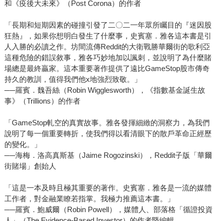
和《疫後大未來》（Post Corona）的作者
「長期和短期因素的碰撞引發了二〇二一年眾所矚目的『迷因股
狂熱』，如果你想明白發生了什麼事，史賓塞．雅各這本書是引
人入勝的必讀之作。坊間流傳Reddit的大衛戰勝華爾街的歌利亞
這種危險的錯誤敘事，雅各巧妙地加以諷刺，並說明了為什麼賭
場總是最終贏家。這本重要著作提供了遠比GameStop股市傳奇
持久的教訓，值得我們他x地強烈致敬。」
──羅賓．魏吾絲（Robin Wigglesworth），《指數基金誕生故
事》（Trillions）的作者
「GameStop軋空的真實故事。雅各發揮細緻的洞察力，為我們
說明了每一個重要轉折，使我們得以看清眼下的散戶革命正經歷
的變化。」
──海梅．洛高真斯基（Jaime Rogozinski），Reddit子版「華爾
街賭場」創始人
「這是一本及時且極其重要的著作。史賓塞．雅各是一流的媒體
工作者，對金融業瞭若指掌。我極力推薦這本書。」
──羅賓．鮑威爾（Robin Powell），媒體人、部落格「循證投資
人」（The Evidence-Based Investor）的作者暨編輯