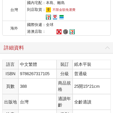
國內宅配：本島、離島
到店取貨：
台灣
不限金額免運費
國際快遞：全球
海外
港澳店取：
詳細資料
語言
中文繁體
裝訂
紙本平裝
ISBN
9786267317105
分級
普通級
商品規
頁數
388
25開15*21cm
格
適讀年
出版地
台灣
全齡適讀
齡