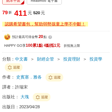
紙本平裝
Readmoo 電子書
411
79
折
元
520
元
認購希望書包，幫助弱勢孩童上學不中斷！
20
預計最高可得金幣
點
?
100累1點 4點抵1元
HAPPY GO享
折抵無上限
分類：
中文書
＞
財經企管
＞
投資理財
＞
投資學
追蹤
作者：
史賓塞．雅各
追蹤
譯者：
許瑞宋
出版社：
大塊
追蹤
出版日：
2023/04/28