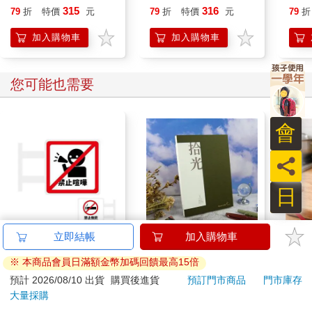
315
316
79
折
特價
元
79
折
特價
元
79
折
加入購物車
加入購物車
您可能也需要
會
員
日
立即結帳
加入購物車
(特價)簡單生活 磁吸發
NEW拾光V-25K橫線簡
MP
光招牌(禁止喧嘩)
約筆記本-松影
入
※ 本商品會員日滿額金幣加碼回饋最高15倍
139
240
7
折
特價
元
特價
元
64
折
預計 2026/08/10 出貨
購買後進貨
預訂門市商品
門市庫存
大量採購
加入購物車
加入購物車