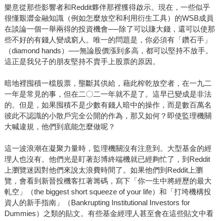
樂意從那些影響者和Reddit夥伴那裡獲得啟示。現在，一些似乎
很懂艱澀金融知識（例如怎麼放空和利用衍生工具）的WSB成員
在談論一個一舉兩得的投資機會──除了可以賺大錢，還可以使那
些不好的有錢人變成窮人。唯一的問題是，你必須有「鑽石手」
（diamond hands）──無論股價漲到多高，都可以堅持不放手。
這正是我兒子的朋友堅持不賣手上股票的原因。
暗地裡囤積一檔股票，壟斷其供給，藉此榨乾放空者，在一九二
一年是常見的事，但在二〇二一年就不是了。這早已變成是非法
的。但是，如果囤積不是少數有錢人暗中的操作，而是數百萬名
彼此不認識的小散戶完全公開的作為，那又如何？即使監理機關
大喊違規，他們到底能怎麼做呢？
這一波浪潮在凝聚力量時，監理機關沒有注意到。大型基金的經
理人也沒有。他們光是盯著彭博終端機就已經夠忙了，到Reddit
上瀏覽迷因對他們來說太浪費時間了。如果他們到Reddit上瀏
覽，會看到新晉投機客扛著籌碼，寫下「你一生中將經歷的最大
軋空」（the biggest short squeeze of your life）和「打垮機構投
資人的新手指南」（Bankrupting Institutional Investors for
Dummies）之類的貼文。有些基金經理人甚至會在這些貼文中看