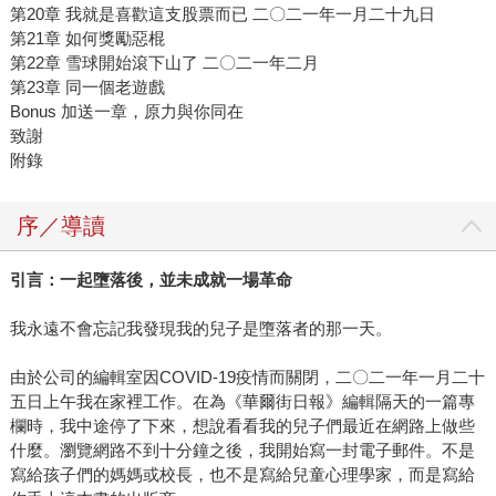
第20章 我就是喜歡這支股票而已 二〇二一年一月二十九日
第21章 如何獎勵惡棍
第22章 雪球開始滾下山了 二〇二一年二月
第23章 同一個老遊戲
Bonus 加送一章，原力與你同在
致謝
附錄
序／導讀
引言：一起墮落後，並未成就一場革命
我永遠不會忘記我發現我的兒子是墮落者的那一天。
由於公司的編輯室因COVID-19疫情而關閉，二〇二一年一月二十
五日上午我在家裡工作。在為《華爾街日報》編輯隔天的一篇專
欄時，我中途停了下來，想說看看我的兒子們最近在網路上做些
什麼。瀏覽網路不到十分鐘之後，我開始寫一封電子郵件。不是
寫給孩子們的媽媽或校長，也不是寫給兒童心理學家，而是寫給