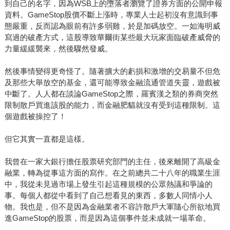
到自己的名字，因為WSB上的墮落者瀏覽了證券方面的公開申報
資料。GameStop股價不斷上漲時，專業人士起初沒有意識到事
態嚴重，反而認為眼前有許多弱雞，於是加碼放空。一如海明威
寫過的破產方式，這股導致華爾街某些最大玩家面臨破產威脅的
力量緩緩襲來，然後驟然發威。
然後事情變得更奇怪了。隨著擴大的虧損和激增的交易量不但危
及那些大舉放空的基金，還可能導致金融流通管道失靈，遊戲被
中斷了。人人都在談論GameStop之際，羅賓漢之類的券商突然
限制散戶買進該股的能力，而金融肥貓就沒有受到這種限制。這
個遊戲被操控了！
但它其實一直都是這樣。
我曾在一家大銀行擔任股票研究部門的主任，後來離開了高級金
融業，轉為從事這方面的寫作。在之前總共二十八年的職業生涯
中，我從未見過市場上發生引起這種規模的公眾熱議和爭論的
事。每個人都從中看到了自己想看見的東西，多數人同情小人
物。我也是，但不是因為金融業者不容許散戶大軍隨心所欲地買
進GameStop的股票，而是因為這個事件並未成就一場革命。