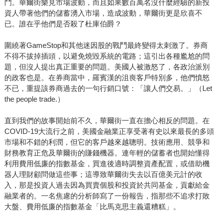
鬥。華爾街樂見市場波動，而且如果數百萬名沒什麼經驗的新投
資人帶著他們的儲蓄湧入市場，造成波動，華爾街更是欣喜不
已。誰在乎他們是否殺了杜庫伯爵？
圍繞著GameStop和其他迷因股的戰鬥最終變得太刺激了。券商
不得不拔掉插頭，以避免燒毀系統的電路；這引出各種尷尬的問
題，但沒人提出真正重要的問題。美國人被激怒了，各政治派別
的政客也是。在券商當中，羅賓漢的沮喪客戶特別多，他們憤怒
不已，重提該券商過去的一句行銷口號：「讓人們交易。」（Let
the people trade.）
直到我們的故事開始前不久，華爾街一直在擔心相反的問題。在
COVID-19大流行之前，美國金融業正享受著有史以來最長的多頭
市場和不錯的利潤，但它的客戶越來越聰明。技術應用、競爭和
財務教育正危及華爾街的賺錢機器。連年輕的儲蓄者也開始懂得
利用費用低廉的指數基金，買進後適時調整資產配置，或借助機
器人理財顧問做這些事；這導致華爾街失去以百億美元計的收
入，那是投資人過去因為買賣個股和投資於共同基金，貢獻給金
融業者的。一名焦慮的分析師寫了一份報告，指那些不追求打敗
大盤、費用低廉的指數基金「比馬克思主義還糟糕」。