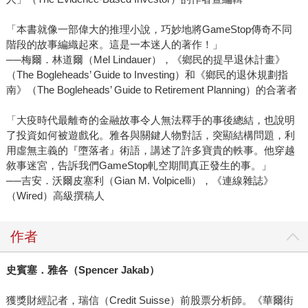
「本書就像一部偉大的推理小說，巧妙地將GameStop傳奇不同
階段的故事編織起來。這是一本迷人的著作！」
──梅爾．林道爾（Mel Lindauer），《鄉民的提早退休計畫》
（The Bogleheads’ Guide to Investing）和《鄉民的退休規劃指
南》（The Bogleheads’ Guide to Retirement Planning）的合著者
「大疫時代最離奇的金融故事令人無法釋手的事後總結，也說明
了投資如何被遊戲化。雅各與關鍵人物對話，突顯結構問題，利
用虛無主義的『墮落者』術語，講述了許多寶貴的軼事。他穿越
敘事迷宮，告訴我們GameStop軋空期間真正發生的事。」
──吉安．沃爾皮塞利（Gian M. Volpicelli），《連線雜誌》
（Wired）高級撰稿人
作者
史賓塞．雅各（Spencer Jakab）
獲獎財經記者，瑞信（Credit Suisse）前股票分析師。《華爾街