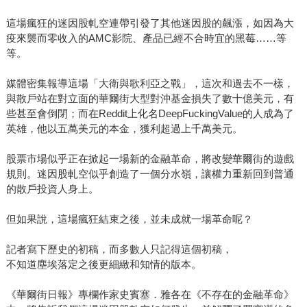
這場瘋狂的迷因股軋空連帶引發了其他迷因股的飆漲，如因為大
疫來襲而零收入的AMC影院、產品已經不合時宜的黑莓……等
等。
媒體密集報導這場「大衛與歌利亞之戰」，這次和過去不一樣，
與散戶站在對立面的華爾街大型對沖基金損失了數十億美元，有
些甚至會倒閉；而在Reddit上化名DeepFuckingValue的人成為了
英雄，他以五萬美元的本金，獲利超過上千萬美元。
股票市場似乎正在掀起一場新的金融革命，將改變華爾街的遊戲
規則。迷因股軋空似乎創造了一個分水嶺，讓權力重新回到普通
的散戶投資人身上。
但如果說，這場瘋狂結束之後，並未成就一場革命呢？
記者寫下歷史的初稿，而多數人只記得這個初稿，
不知道塵埃落定之後更細緻和知情的版本。
《華爾街日報》專欄作家史賓塞．雅各在《不存在的金融革命》