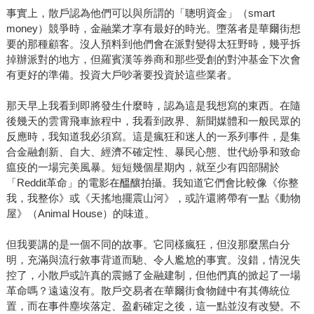
事實上，散戶認為他們可以與所謂的「聰明資金」（smart
money）競爭時，金融業才享有最好的時光。墮落者是華爾街想
要的那種顧客。沒人預料到他們會在派對變得太狂野時，幾乎拆
掉辦派對的地方，但羅賓漢等券商和那些受創的對沖基金下次會
有更好的準備。投資大戶吵著要投資於這些業者。
那天早上我看到即將發生什麼時，認為這是我想寫的東西。在隨
後幾天的雲霄飛車旅程中，我看到政界、新聞媒體和一般民眾的
反應時，我知道我必須寫。這是瘋狂和迷人的一系列事件，是集
合金融創新、自大、經濟不確定性、暴民心態、世代紛爭和致命
瘟疫的一場完美風暴。短短幾個星期內，就至少有四部關於
「Reddit革命」的電影在醞釀拍攝。我知道它們會比較像《你整
我，我整你》或《天搖地擺震山河》，或許還將帶有一點《動物
屋》（Animal House）的味道。
但我要講的是一個不同的故事。它同樣瘋狂，但沒那麼黑白分
明，充滿與流行敘事背道而馳、令人尷尬的事實。沒錯，情況失
控了，小散戶或許真的震撼了金融建制，但他們真的掀起了一場
革命嗎？遠遠沒有。散戶交易者在華爾街食物鏈中有其傳統位
置，而在事件塵埃落定、盈虧確定之後，這一點並沒有改變。不