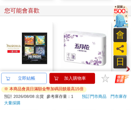
和惡劣結果的「規模」同樣重要。本書一貫的主題之一是，散戶
投資人應該思考各種投資標的在不景氣時期的可能績效，這是瞭
您可能會喜歡
解個人風險承擔程度的關鍵。我們沒有花太多篇幅討論何謂不景
氣時期，因為所謂的不景氣時期會因不同投資人而異，不過，艾
爾曼倫的說法最為傳神，他對不景氣時期的定義是：當你感覺自
會
己手邊多出的額外一塊錢顯得彌足珍貴時。
員
當不景氣時期來臨，投資人難免會感到措手不及，而要善加管理
這項風險，方法之一就是趁著景氣良好的階段，誠實地省思你的
日
風險承擔行為——在景氣良好階段，不當的風險承擔行為經常會
讓人得到報酬上的獎勵，而不是遭到懲罰，但也是在這樣的時
刻，才更應誠實地檢視自己的風險承擔是否過當。
幻獸帕魯卡牌遊戲 第
五月花 小捲筒衛生紙
今周
立即結帳
加入購物車
一彈 補充包 Dawn of
270張x6捲x16串
154
法蘭克．索丁諾（Frank Sortino）與薩齊爾（Stephen Satchell）
※ 本商品會員日滿額金幣加碼回饋最高15倍
Palpagos（日文版一
1590
948
特價
元
71
折
特價
元
99
合著的《管理金融市場的下跌風險》（Managing Downside Risk
盒）
預計 2026/08/08 出貨
參考庫存量：1
預訂門市商品
門市庫存
in Financial Markets）一書的封面照片，傳神地描繪出這個主題
大量採購
加入購物車
加入購物車
的面貌。在這張照片上，到非洲狩獵的凱倫．索丁諾（Karen
Sortino）正撫摸著一頭令人望之生畏的犀牛。書本的副標題寫
道：「就算你僥倖逃過一劫，也不意味你沒有承擔任何風險。」
訂購/退換貨須知