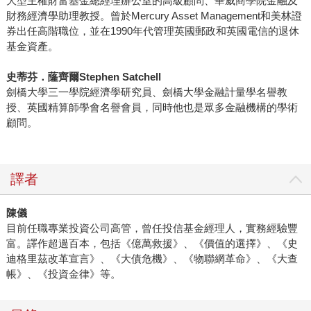
大型主權財富基金總經理辦公室的高級顧問、華威商學院金融及
財務經濟學助理教授。曾於Mercury Asset Management和美林證
券出任高階職位，並在1990年代管理英國郵政和英國電信的退休
基金資產。
史蒂芬．蕯齊爾Stephen Satchell
劍橋大學三一學院經濟學研究員、劍橋大學金融計量學名譽教
授、英國精算師學會名譽會員，同時他也是眾多金融機構的學術
顧問。
譯者
陳儀
目前任職專業投資公司高管，曾任投信基金經理人，實務經驗豐
富。譯作超過百本，包括《億萬救援》、《價值的選擇》、《史
迪格里茲改革宣言》、《大債危機》、《物聯網革命》、《大查
帳》、《投資金律》等。