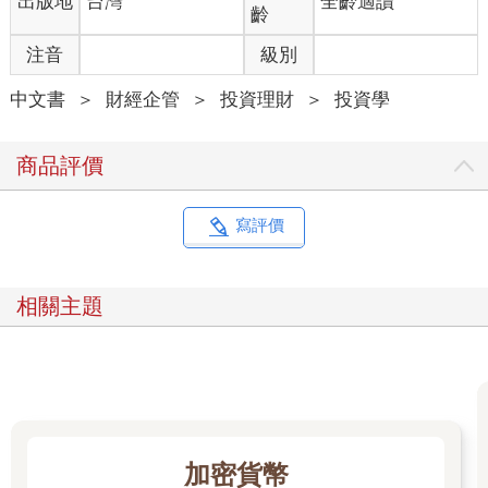
出版地
台灣
全齡適讀
齡
但這些變化也為小額定期性儲蓄型低成本投資策略鋪設了一條康
注音
級別
莊大道。幾乎可以肯定的是，很多擁有數十億甚至上百億投資資
金的大型機構法人基金，難以在績效上超越單純的指數追蹤型策
中文書
＞
財經企管
＞
投資理財
＞
投資學
略，而每個月只有幾百美元、歐元或英鎊可用來投資的散戶投資
人，如今都已能使用那種指數化投資策略來為自己謀取利潤。手
邊只有小額積蓄的散戶或許接觸不到機構法人投資者所偏好的複
商品評價
雜（但收費昂貴的）投資機會，目前散戶的績效卻已明顯不再處
於劣勢狀態。
寫評價
誠如我們所見，美國股票交易平台羅賓漢就是這個全新的開放取
用（open access）型投資世界裡的典型代表，它以零佣金、無最
低帳戶規模限制以及簡單易用的網站等，開創了一個目前已變得
相關主題
非常普遍的美國商業模型，而散戶投資人也及時把握這個輕鬆又
簡單的交易機會。羅賓漢成立於2013年，到2017年時，它已吸引
了200萬名客戶，到2021年時，它的客戶更增加到1,800萬。
在那個股票交易狂熱時期，網路聊天室和討論區成了市場耳語和
股票小道消息的最佳繁殖場，而美國政府在2020年發放給公民的
1,200美元COVID-19經濟提振支票，更是助長了這股炒作風氣。
加密貨幣