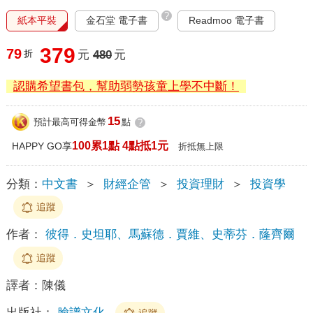
?
紙本平裝
金石堂 電子書
Readmoo 電子書
379
79
折
元
480
元
認購希望書包，幫助弱勢孩童上學不中斷！
15
預計最高可得金幣
點
?
100累1點 4點抵1元
HAPPY GO享
折抵無上限
分類：
中文書
＞
財經企管
＞
投資理財
＞
投資學
追蹤
作者：
彼得．史坦耶、馬蘇德．賈維、史蒂芬．蕯齊爾
追蹤
譯者：
陳儀
出版社：
臉譜文化
追蹤