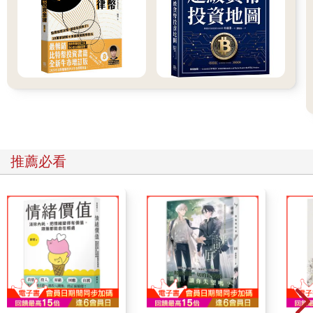
也有可能導致你離目標愈來愈遠的風險上升。在實務上，每當談
到投資風險，我們會以投資標的波動性（也就是每月投資報酬率
的年化標準差〔standard deviation〕）作為風險的代用指標。波
動性通常是一項有用的指標，它也確實被用來推估報酬不如預期
的可能程度。然而，這項指標卻可能產生誤導效果。
過往投資報酬率的波動性通常是我們唯一唾手可得的資料，但使
用這項資料的方式與時機是有限定條件的，所以務必要搞清楚怎
樣與何時使用這項指標才是恰當的。因為在某些可預測的情境
下，低波動性就像是包裹了糖衣的毒藥，會讓人誤以為發生極端
推薦必看
負報酬率的風險很低。我們將在第4 章回頭討論這個議題，並在
那一章提出一個示例，本書其他篇幅也會廣泛討論到這個議題。
更錯綜複雜的是，風險和不確定性之間有一個重要的差異。「賭
一枚公平硬幣的投擲結果」會構成風險，因為擲硬幣的結果與發
生機率是完全已知的，即使擲出來的實際結果是未知的。相較之
下，被隕石擊中、被外星人綁架，以及其他類似的奇異現象就和
擲硬幣不同了，因為我們無法明確描述那些現象的結果是什麼，
也無法明確說出發生的機率。COVID-19大流行的爆發提醒我們，
這個世界上存在眾多人類早已知曉的不確定性，但當下我們卻不