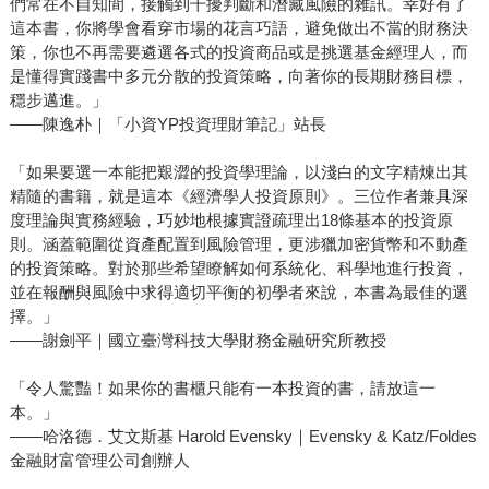
們常在不自知間，接觸到干擾判斷和潛藏風險的雜訊。幸好有了
這本書，你將學會看穿市場的花言巧語，避免做出不當的財務決
策，你也不再需要遴選各式的投資商品或是挑選基金經理人，而
是懂得實踐書中多元分散的投資策略，向著你的長期財務目標，
穩步邁進。」
——陳逸朴｜「小資YP投資理財筆記」站長
「如果要選一本能把艱澀的投資學理論，以淺白的文字精煉出其
精隨的書籍，就是這本《經濟學人投資原則》。三位作者兼具深
度理論與實務經驗，巧妙地根據實證疏理出18條基本的投資原
則。涵蓋範圍從資產配置到風險管理，更涉獵加密貨幣和不動產
的投資策略。對於那些希望瞭解如何系統化、科學地進行投資，
並在報酬與風險中求得適切平衡的初學者來說，本書為最佳的選
擇。」
——謝劍平｜國立臺灣科技大學財務金融研究所教授
「令人驚豔！如果你的書櫃只能有一本投資的書，請放這一
本。」
——哈洛德．艾文斯基 Harold Evensky｜Evensky & Katz/Foldes
金融財富管理公司創辦人