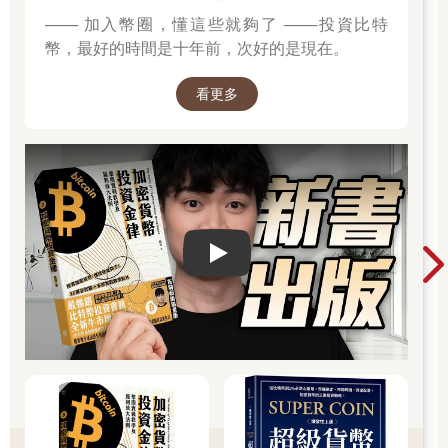
當今的投資世界已和20世紀末期的投資世界截然不同，在當時，
─── 加入幣圈，懂這些就夠了 ───投資比特
首次購買股票或投資基金的成本非常高，相關的手續辦起來曠日
幣，最好的時間是十年前，次好的是現在。
廢時，且經常需要透過郵政系統往返寄送各種信件和申請表。當
時美國和英國的多數大型雇主都主動將員工納入公司的退休金計
看更多
畫，而員工的應得退休權益會隨著服務年資與薪資水準而自動增
長。不過，那個世界已不復存在。
目標、風險與不確定性
儘管這是一個全新的投資世界，投資人的目標卻幾乎還是一如既
往沒有太大改變。民眾存錢是為了能應付未來的支出，那些支出
Play video
可能包括退休後的開銷，或是購屋所需的頭期款、度假費用、婚
禮開銷或子女的教育費用等。另外，民眾存錢也可能是為了儲備
各種為應對不時之需或其他目的之準備金。而在儲備資金的過程
中，我們總是會遭遇到各式各樣的風險與不確定性。
其中最重要的幾種風險有可能會導致我們無法達成目標，舉個例
子，我們也許可以善加利用時間的魔法和耐心投資的方式來獲取
優異的潛在報酬，但切記，要想獲取優異的潛在報酬，就得承擔
高風險。時間當然能使優異的績效產生複合成長的效果，但時間