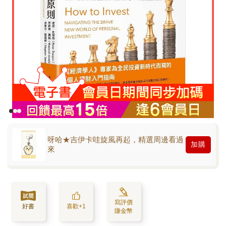
呀哈★吉伊卡哇旋風再起，精選周邊看過
加購
來
寫評價
好書
喜歡+1
賺金幣