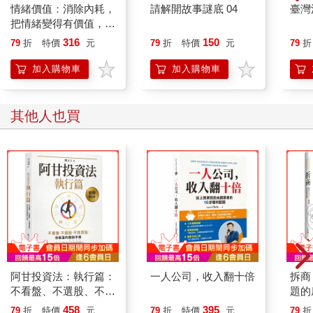
能妄想為這些不確定性建立模型：昨日的不確定性等於明日的風
情緒價值：消除內耗，
請解開故事謎底 04
臺灣
險。
把情緒變得有價值，跟
誰都能自在相處
316
150
79
折
特價
元
79
折
特價
元
79
折
在過去，風險經理人有時會將一些極端的市場發展描述為「百萬
年一遇」的事件，但這其實只是推托之詞，目的是為了讓人相信
加入購物車
加入購物車
他們之所以未能妥善管理好風險，都是因為極低機率的事件（不
管是什麼事）竟然真的發生了。事實上，經理人事前早該知道這
些風險，即使已經使用了所有可用數據來建立風險模型，那些模
其他人也買
型絕對還是不夠完善，問題只在於他們不夠瞭解或不願承認這個
事實罷了。總而言之，風險是可衡量的，但不確定性無法衡量。
除了要區分風險和不確定性之間的差異，還有另一個個別的議題
要留意：可能會影響到「未來收入」的威脅和可能衝擊到「投資
標的之價值」的威脅不盡相同，而我們必須區分這兩種威脅的差
異。退休人士或正在為退休儲蓄做準備的人關心的是可能會影響
到「未來收入」的威脅，而短線投資人則比較重視可能衝擊到
「投資標的價值」的威脅，因為短線投資人可能需要可隨時取用
的資源。對短線投資人而言，投資報酬的波動性以及虧本的短期
阿甘投資法：執行篇：
一人公司，收入翻十倍
拆商
風險至關重要，但投資報酬波動性與虧本的短期風險的變化，卻
不看盤、不選股、不挑
題的
可能會誤導正在為退休儲蓄做準備的長線投資人（見第3章），害
買點，你致富的戰術手
班族
458
395
他們做出不適當的回應。因此，投資報酬率的波動性與虧本的短
79
折
特價
元
79
折
特價
元
79
折