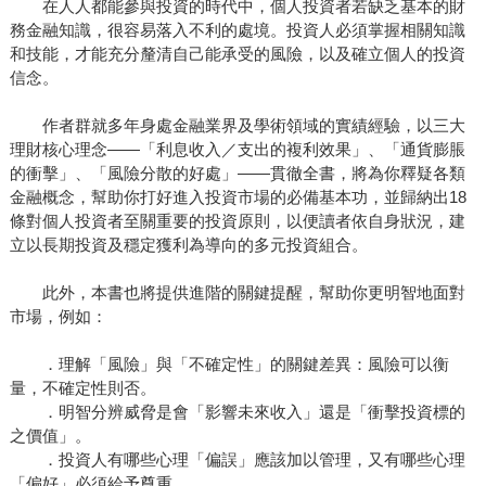
在人人都能參與投資的時代中，個人投資者若缺乏基本的財
務金融知識，很容易落入不利的處境。投資人必須掌握相關知識
和技能，才能充分釐清自己能承受的風險，以及確立個人的投資
信念。
作者群就多年身處金融業界及學術領域的實績經驗，以三大
理財核心理念——「利息收入／支出的複利效果」、「通貨膨脹
的衝擊」、「風險分散的好處」——貫徹全書，將為你釋疑各類
金融概念，幫助你打好進入投資市場的必備基本功，並歸納出18
條對個人投資者至關重要的投資原則，以便讀者依自身狀況，建
立以長期投資及穩定獲利為導向的多元投資組合。
此外，本書也將提供進階的關鍵提醒，幫助你更明智地面對
市場，例如：
．理解「風險」與「不確定性」的關鍵差異：風險可以衡
量，不確定性則否。
．明智分辨威脅是會「影響未來收入」還是「衝擊投資標的
之價值」。
．投資人有哪些心理「偏誤」應該加以管理，又有哪些心理
「偏好」必須給予尊重。