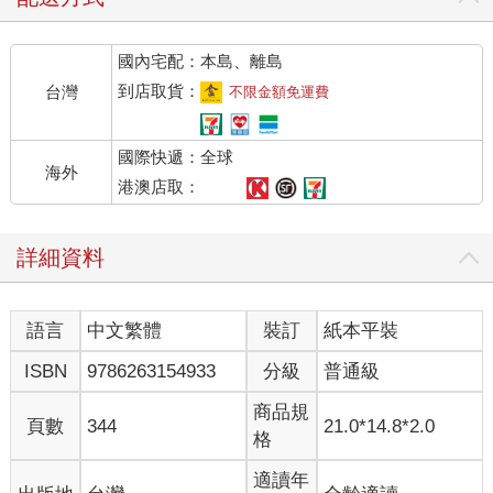
當今的加密貨幣投資人也應該不斷反思這個重要的問題，當年把
資金投入馬多夫（Bernie Madoff）龐大詐騙案的投資人，就是因
國內宅配：本島、離島
為沒有好好思考這個問題，最終自毀前程；而當初曾省思這個問
題的人，則因為無法找到足以令人信服的答案而得以趨吉避凶。
到店取貨：
台灣
不限金額免運費
自古以來，不節制投資的行為總是一再引來瘋狂的廣泛關注，在
國際快遞：全球
那樣的狂熱時刻，很多散戶投資人都自以為找到了致富捷徑而瘋
海外
狂投入其中。但在深思熟慮的散戶投資人眼中，不管一個被大肆
港澳店取：
吹捧的熱門投資機會引起了多麼狂熱的行動，都不能作為勇於參
與其中的正當理由。
詳細資料
現代的投資活動
語言
中文繁體
裝訂
紙本平裝
線上交易與財富管理平台在這個世紀的發展，讓普羅大眾得以用
低得驚人的成本，輕鬆開立各種投資帳戶。而儘管較年長的投資
ISBN
9786263154933
分級
普通級
人過往能透過銀行帳戶來取得穩固的利息收入，但隨著利率長年
維持在接近零的水準，那類管道的穩固收入早已不可多得。寬鬆
商品規
頁數
344
21.0*14.8*2.0
的資金、財務自由化（financial liberalisation）、科技發展，以及
格
交易成本降至前所未見的低水準等因素，共同形成了創新乃至泡
沫與投機行為的沃土。
適讀年