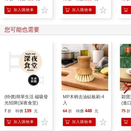
冊
我成
期風險並不是衡量風險的適當整體指標。對不同的投資人來說，
決實
加入購物車
加入購物車
「保持謹慎」這四個字代表著不同的意義，而這一點凸顯出外部
顧問審慎設計問卷內容的重要性。
您可能也需要
投資報酬會隨著時間推移而變動，而投資報酬的變動型態對投資
人非常重要，如果在漫長的投資過程中，投資報酬頻頻令人失望
（不僅是未來某個日期的最終報酬令人失望），投資人就會產生
「最終結果可能很差」的觀感，而且這樣的觀感會隨著失望的次
數增加而變得愈來愈強烈。投資人當然會隨著時間推進與個人
（及其他所有人）經驗的增長，來修正對風險的期望與理解。投
資人也當然不希望在目標日期（例如期望的退休日期）到來之前
的任何階段出現無法接受的損失，而投資人對這項風險的關注，
更是凸顯出錯誤衡量風險的危害有多大（見第6章）。
說穿了，風險就是發生惡劣的結果，而在不景氣時期發生的惡劣
(特價)簡單生活 磁吸發
MP木柄去油砧板刷-4
穎寶
結果尤其具有殺傷力，因此，若要投資人承擔「在不景氣時期發
光招牌(深夜食堂)
入
(進
生惡劣結果」的風險，就必須提供特別吸引人的報酬才行。誠如
139
448
7
折
特價
元
64
折
特價
元
75
折
先前討論的，外部投資顧問通常是根據投資標的的波動性來評斷
它的風險，但套用艾爾曼倫（Antti Ilmanen）的說法，並非所有波
加入購物車
加入購物車
動性皆「生而平等」，且就風險來說，惡劣結果發生的「時機」