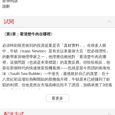
延伸閱讀
謝辭
試閱
〈第1
章：看清楚牛肉在哪裡〉
必須時刻留意收到的投資提案是否「真材實料」。在很多人眼
中，牛頓（Isaac Newton）是有史以來最偉大且「想必很理性」
的數學家與物理學家之一，他理應信賴他對「看清楚牛肉在哪
裡」這個問題（也就是本章標題）的直覺反應。但恰恰相反，他
卻在那個時代的快速致富投機風潮——也就是當今所謂的南海泡
沫（South Sea Bubble）—中迷失，最後敗於自己的貪婪：在十
八世紀初這場狂熱剛開始的那幾個月裡，牛頓原本已經賺到了鉅
額的利潤，但他竟然在市場高峰抗拒不了誘惑，加碼承擔了3倍風
險，最後落得血本無歸。
看更多
如果我們向17 世紀的荷蘭鬱金香球莖投機買家提出一個反覆在本
書出現的疑問——為什麼你認為目前的投資一定值回票價？他們
的答覆應該都冠冕堂皇，否則一開始根本就不會投入這場狂熱。
配送方式