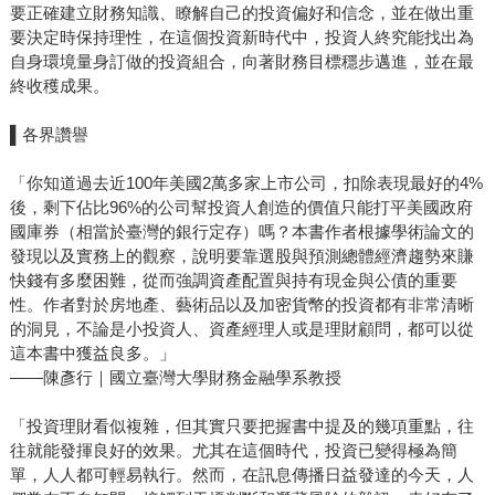
要正確建立財務知識、瞭解自己的投資偏好和信念，並在做出重
要決定時保持理性，在這個投資新時代中，投資人終究能找出為
自身環境量身訂做的投資組合，向著財務目標穩步邁進，並在最
終收穫成果。
▌各界讚譽
「你知道過去近100年美國2萬多家上市公司，扣除表現最好的4%
後，剩下佔比96%的公司幫投資人創造的價值只能打平美國政府
國庫券（相當於臺灣的銀行定存）嗎？本書作者根據學術論文的
發現以及實務上的觀察，說明要靠選股與預測總體經濟趨勢來賺
快錢有多麼困難，從而強調資產配置與持有現金與公債的重要
性。作者對於房地產、藝術品以及加密貨幣的投資都有非常清晰
的洞見，不論是小投資人、資產經理人或是理財顧問，都可以從
這本書中獲益良多。」
——陳彥行｜國立臺灣大學財務金融學系教授
「投資理財看似複雜，但其實只要把握書中提及的幾項重點，往
往就能發揮良好的效果。尤其在這個時代，投資已變得極為簡
單，人人都可輕易執行。然而，在訊息傳播日益發達的今天，人