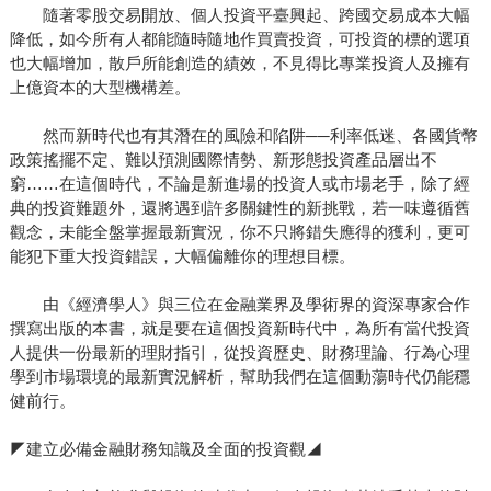
隨著零股交易開放、個人投資平臺興起、跨國交易成本大幅
降低，如今所有人都能隨時隨地作買賣投資，可投資的標的選項
也大幅增加，散戶所能創造的績效，不見得比專業投資人及擁有
上億資本的大型機構差。
然而新時代也有其潛在的風險和陷阱──利率低迷、各國貨幣
政策搖擺不定、難以預測國際情勢、新形態投資產品層出不
窮……在這個時代，不論是新進場的投資人或市場老手，除了經
典的投資難題外，還將遇到許多關鍵性的新挑戰，若一味遵循舊
觀念，未能全盤掌握最新實況，你不只將錯失應得的獲利，更可
能犯下重大投資錯誤，大幅偏離你的理想目標。
由《經濟學人》與三位在金融業界及學術界的資深專家合作
撰寫出版的本書，就是要在這個投資新時代中，為所有當代投資
人提供一份最新的理財指引，從投資歷史、財務理論、行為心理
學到市場環境的最新實況解析，幫助我們在這個動蕩時代仍能穩
健前行。
◤建立必備金融財務知識及全面的投資觀◢