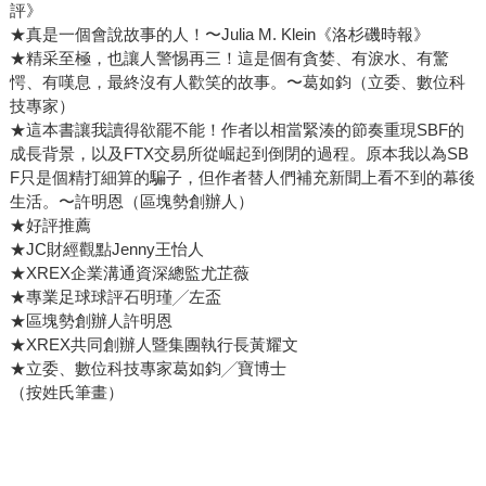
評》
★真是一個會說故事的人！〜Julia M. Klein《洛杉磯時報》
★精采至極，也讓人警惕再三！這是個有貪婪、有淚水、有驚
愕、有嘆息，最終沒有人歡笑的故事。〜葛如鈞（立委、數位科
技專家）
★這本書讓我讀得欲罷不能！作者以相當緊湊的節奏重現SBF的
成長背景，以及FTX交易所從崛起到倒閉的過程。原本我以為SB
F只是個精打細算的騙子，但作者替人們補充新聞上看不到的幕後
生活。〜許明恩（區塊勢創辦人）
★好評推薦
★JC財經觀點Jenny王怡人
★XREX企業溝通資深總監尤芷薇
★專業足球球評石明瑾╱左盃
★區塊勢創辦人許明恩
★XREX共同創辦人暨集團執行長黃耀文
★立委、數位科技專家葛如鈞╱寶博士
（按姓氏筆畫）