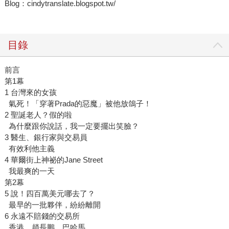
Blog：cindytranslate.blogspot.tw/
目錄
前言
第1幕
1 台灣來的女孩
氣死！「穿著Prada的惡魔」被他放鴿子！
2 聖誕老人？假的啦
為什麼跟你說話，我一定要擺出笑臉？
3 醫生、銀行家與交易員
有效利他主義
4 華爾街上神祕的Jane Street
我最爽的一天
第2幕
5 說！四百萬美元哪去了？
最早的一批夥伴，紛紛離開
6 永遠不賠錢的交易所
香港，趙長鵬，巴哈馬