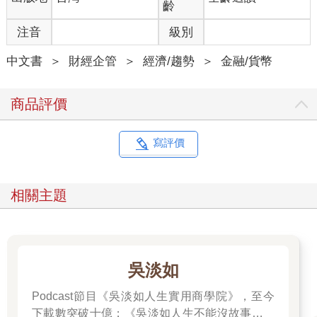
齡
注音
級別
中文書
＞
財經企管
＞
經濟/趨勢
＞
金融/貨幣
商品評價
寫評價
相關主題
吳淡如
Podcast節目《吳淡如人生實用商學院》，至今
下載數突破十億；《吳淡如人生不能沒故事》也