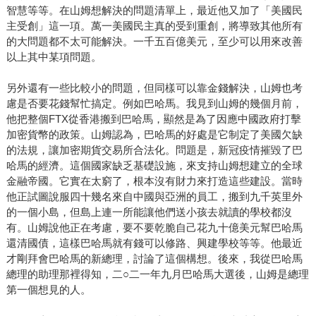
智慧等等。在山姆想解決的問題清單上，最近他又加了「美國民
主受創」這一項。萬一美國民主真的受到重創，將導致其他所有
的大問題都不太可能解決。一千五百億美元，至少可以用來改善
以上其中某項問題。
另外還有一些比較小的問題，但同樣可以靠金錢解決，山姆也考
慮是否要花錢幫忙搞定。例如巴哈馬。我見到山姆的幾個月前，
他把整個FTX從香港搬到巴哈馬，顯然是為了因應中國政府打擊
加密貨幣的政策。山姆認為，巴哈馬的好處是它制定了美國欠缺
的法規，讓加密期貨交易所合法化。問題是，新冠疫情摧毀了巴
哈馬的經濟。這個國家缺乏基礎設施，來支持山姆想建立的全球
金融帝國。它實在太窮了，根本沒有財力來打造這些建設。當時
他正試圖說服四十幾名來自中國與亞洲的員工，搬到九千英里外
的一個小島，但島上連一所能讓他們送小孩去就讀的學校都沒
有。山姆說他正在考慮，要不要乾脆自己花九十億美元幫巴哈馬
還清國債，這樣巴哈馬就有錢可以修路、興建學校等等。他最近
才剛拜會巴哈馬的新總理，討論了這個構想。後來，我從巴哈馬
總理的助理那裡得知，二○二一年九月巴哈馬大選後，山姆是總理
第一個想見的人。