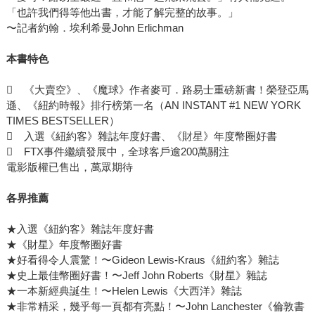
「也許我們得等他出書，才能了解完整的故事。」
〜記者約翰．埃利希曼John Erlichman
本書特色
 《大賣空》、《魔球》作者麥可．路易士重磅新書！榮登亞馬
遜、《紐約時報》排行榜第一名（AN INSTANT #1 NEW YORK
TIMES BESTSELLER）
 入選《紐約客》雜誌年度好書、《財星》年度幣圈好書
 FTX事件繼續發展中，全球客戶逾200萬關注
電影版權已售出，萬眾期待
各界推薦
★入選《紐約客》雜誌年度好書
★《財星》年度幣圈好書
★好看得令人震驚！〜Gideon Lewis-Kraus《紐約客》雜誌
★史上最佳幣圈好書！〜Jeff John Roberts《財星》雜誌
★一本新經典誕生！〜Helen Lewis《大西洋》雜誌
★非常精采，幾乎每一頁都有亮點！〜John Lanchester《倫敦書