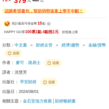
379
元
480
元
認購希望書包，幫助弱勢孩童上學不中斷！
15
預計最高可得金幣
點
?
100累1點 4點抵1元
HAPPY GO享
折抵無上限
分類：
中文書
＞
財經企管
＞
經濟/趨勢
＞
金融/貨幣
追蹤
作者：
麥可．路易士
追蹤
譯者：
洪慧芳
出版社：
早安財經
追蹤
出版日：
2024/08/01
相關主題：
金石堂強力推薦
財經暢銷書