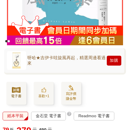
呀哈★吉伊卡哇旋風再起，精選周邊看過
加購
來
寫評價
電子書
喜歡+1
賺金幣
?
紙本平裝
金石堂 電子書
Readmoo 電子書
79
折