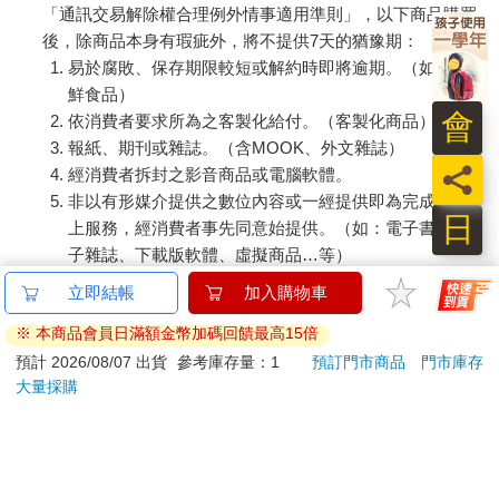
「通訊交易解除權合理例外情事適用準則」，以下商品購買
後，除商品本身有瑕疵外，將不提供7天的猶豫期：
易於腐敗、保存期限較短或解約時即將逾期。（如：生
鮮食品）
會
依消費者要求所為之客製化給付。（客製化商品）
報紙、期刊或雜誌。（含MOOK、外文雜誌）
員
經消費者拆封之影音商品或電腦軟體。
非以有形媒介提供之數位內容或一經提供即為完成之線
日
上服務，經消費者事先同意始提供。（如：電子書、電
子雜誌、下載版軟體、虛擬商品…等）
已拆封之個人衛生用品。（如：內衣褲、刮鬍刀、除毛
刀…等）
若非上列種類商品，均享有到貨7天的猶豫期（含例假
日）。
辦理退換貨時，商品（組合商品恕無法接受單獨退貨）必須
是您收到商品時的原始狀態（包含商品本體、配件、贈品、
保證書、所有附隨資料文件及原廠內外包裝…等），請勿直
接使用原廠包裝寄送，或於原廠包裝上黏貼紙張或書寫文
字。