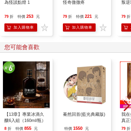
為怪談點燈 1
怪奇微微疼
叛逆
253
221
79
折
特價
元
79
折
特價
元
79
折
加入購物車
加入購物車
您可能會喜歡
【13章】專業冰滴久
驀然回首(藍光典藏版)
我在
釀6入組（160ml/瓶）
真正
實是
855
1550
8
折
特價
元
特價
元
79
折