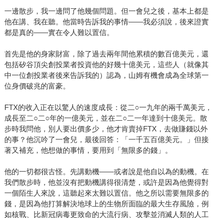
一邊散步，我一邊問了他幾個問題。但一會兒之後，基本上都是
他在講、我在聽。他當時告訴我的事情——我必須說，後來證實
都是真的——實在令人難以置信。
首先是他的身家財富，除了過去兩年間他累積的數百億美元，還
包括矽谷頂尖創投業者投資他的好幾十億美元，這些人（就像其
中一位創投業者後來告訴我的）認為，山姆有機會成為全球第一
位身價破兆的富豪。
FTX的收入正在以驚人的速度成長：從二○一九年的兩千萬美元，
成長至二○二○年的一億美元，並在二○二一年達到十億美元。散
步時我問他，別人要出價多少，他才肯賣掉FTX，去做賺錢以外
的事？他沉吟了一會兒，最後回答：「一千五百億美元。」但接
著又補充，他想做的事情，要用到「無限多的錢」。
他的一切都很古怪。先講動機——或者說是他自以為的動機。在
我們散步時，他並沒有把動機講得很清楚，或許是因為他覺得對
一個陌生人來說，這聽起來太難以置信。他之所以需要無限多的
錢，是因為他打算解決地球上的生物所面臨的最大生存風險，例
如核戰、比新冠病毒更致命的大流行病、攻擊並消滅人類的人工