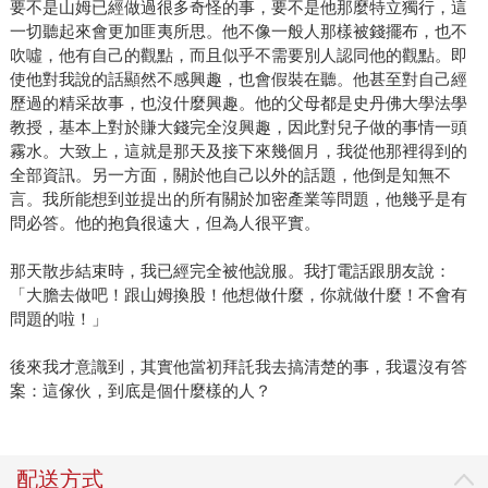
要不是山姆已經做過很多奇怪的事，要不是他那麼特立獨行，這
一切聽起來會更加匪夷所思。他不像一般人那樣被錢擺布，也不
吹噓，他有自己的觀點，而且似乎不需要別人認同他的觀點。即
使他對我說的話顯然不感興趣，也會假裝在聽。他甚至對自己經
歷過的精采故事，也沒什麼興趣。他的父母都是史丹佛大學法學
教授，基本上對於賺大錢完全沒興趣，因此對兒子做的事情一頭
霧水。大致上，這就是那天及接下來幾個月，我從他那裡得到的
全部資訊。另一方面，關於他自己以外的話題，他倒是知無不
言。我所能想到並提出的所有關於加密產業等問題，他幾乎是有
問必答。他的抱負很遠大，但為人很平實。
那天散步結束時，我已經完全被他說服。我打電話跟朋友說：
「大膽去做吧！跟山姆換股！他想做什麼，你就做什麼！不會有
問題的啦！」
後來我才意識到，其實他當初拜託我去搞清楚的事，我還沒有答
案：這傢伙，到底是個什麼樣的人？
配送方式