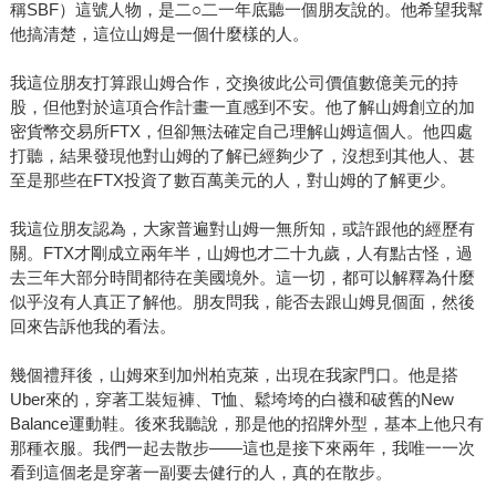
稱SBF）這號人物，是二○二一年底聽一個朋友說的。他希望我幫
他搞清楚，這位山姆是一個什麼樣的人。
我這位朋友打算跟山姆合作，交換彼此公司價值數億美元的持
股，但他對於這項合作計畫一直感到不安。他了解山姆創立的加
密貨幣交易所FTX，但卻無法確定自己理解山姆這個人。他四處
打聽，結果發現他對山姆的了解已經夠少了，沒想到其他人、甚
至是那些在FTX投資了數百萬美元的人，對山姆的了解更少。
我這位朋友認為，大家普遍對山姆一無所知，或許跟他的經歷有
關。FTX才剛成立兩年半，山姆也才二十九歲，人有點古怪，過
去三年大部分時間都待在美國境外。這一切，都可以解釋為什麼
似乎沒有人真正了解他。朋友問我，能否去跟山姆見個面，然後
回來告訴他我的看法。
幾個禮拜後，山姆來到加州柏克萊，出現在我家門口。他是搭
Uber來的，穿著工裝短褲、T恤、鬆垮垮的白襪和破舊的New
Balance運動鞋。後來我聽說，那是他的招牌外型，基本上他只有
那種衣服。我們一起去散步——這也是接下來兩年，我唯一一次
看到這個老是穿著一副要去健行的人，真的在散步。