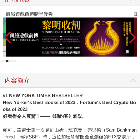
體的關注。據我們所知，當時好幾位來自主要財經媒體的資
深記者與作家，都在計畫撰寫加密貨幣市場的書，希望為讀
飢餓遊戲前傳贈早優券
讀
者解讀真相。 其中我們鎖定追蹤的，是兩位作者。一位是寫
過《大賣空》、《老千騙局》的知名財經作家麥可路易士，
當時他剛寫完新書《預兆》(書中講述一群公衛專家很早就發
現疫情警訊，可惜卻被川普冷處理，導致最後無法收拾)，正
準備下筆的新書，就是當時最火紅的幣圈金童SBF。隨著
SBF被捕，麥可的寫作計畫也因此曝光。最後完成的《無限
風暴》也沒讓讀者失望，很快就成為暢銷書。 而與麥可同時
進行中的另一位作者，是Bloomberg資深調查記者Zeke
Faux。當時他目睹了加密貨幣市場的瘋狂行情，身邊的朋友
內容簡介
一個一個在疫情期間在百般無聊的生活中，被加密貨幣的廣
告吸引，進而投入買進各種各樣的加密貨幣。這些貨幣在
#1 NEW YORK TIMES BESTSELLER
Zeke看來，就是用來騙錢的工具，因為一來，這些貨幣完全
New Yorker's Best Books of 2023
．Fortune's Best Crypto Bo
oks of 2023
沒有用處，不能用來買東西，也很少商家願意收。二來，也
好看得令人震驚！——《紐約客》雜誌
是最可疑的，很多所謂的加密貨幣，根本不受監管，三不五
時都可以聽到投資後被騙被坑的故事。 於是，Zeke打算展開
麥可．路易士第一次見到山姆．班克曼—弗里德（Sam Bankman
一趟加密貨幣的調查報導之旅。除了在美國根據他的專長，
-Fried，簡稱SBF）時，這位加密貨幣圈金童創辦的FTX交易所，