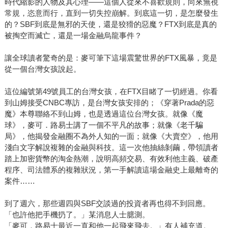
時代縮影的人物及其心理——這個人從來不喜歡規則，向來無視
常規，恣意而行，直到一切失控崩解。到底這一切，是怎麼發生
的？SBF到底是無邪的天使，還是狡猾的惡魔？FTX到底是真的
被掏空而滅亡，還是一場金融烏龍事件？
讓全球讀者驚奇的是：麥可筆下這場震驚世界的FTX風暴，竟是
從一個台灣女孩說起。
這位編號第49號員工的台灣女孩，在FTX目睹了一切經過。你看
到山姆接受CNBC專訪，是台灣女孩安排的；《穿著Prada的惡
魔》本尊聯絡不到山姆，也是透過這位台灣女孩。就像《魔
球》，麥可．路易士講了一個不平凡的故事；就像《老千騙
局》，他揭發金融圈不為外人知的一面；就像《大賣空》，他用
淺白文字解說複雜的金融與科技。這一次他抽絲剝繭，帶領讀者
踏上加密貨幣的淘金熱潮，說明高頻交易、有效利他主義、破產
程序、司法體系的複雜狀況，第一手解讀這場金融史上最離奇的
案件……
到了週六，那些週四與SBF交談過的投資者再也得不到回應。
「也許他把手機扔了。」某消息人士臆測。
「麥可．路易士最近一直和他一起飛來飛去。」有人補充道。