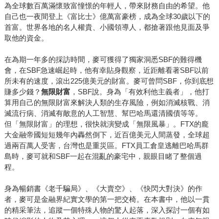
搜尋整理法院文件、訪問市場專家，他還遠赴瑞士、義大
為全球數百萬滿懷致富憧憬的年輕人，帶來財務自由的希望。他
利、巴哈馬、薩爾瓦多及菲律賓，採訪數百位幣圈賭徒、程
自己也一夜間登上《富比士》億萬富豪榜，成為全球30歲以下的
式設計師、炒作者與億萬富豪，參加他們的奢華派對，跟著
首富。世界各地的名人權貴、小國領導人，都搶著跟他見面及爭
取他的資金。
他們買NFT，甚至跑去柬埔寨黑幫人蛇集團大本營，後來這
些人被司法追捕，他還去過這些人的藏身之處。最後，寫成
在為期一年多的採訪時間，麥可獲得了獨家洞悉SBF的難得機
了這本《幣漲無疑》。 Zeke這本書的英文版比麥可的《無限
會，在SBF急速崛起時，他有幸貼身觀察，近距離看著SBF以前
風暴》早兩周上市，還記得第一次拿到書稿，幾乎一口氣讀
所未有的速度，滾出225億美元的財富。麥可曾問SBF，你到底想
了快二分之一，因為實在太好笑也太精彩了。果然，不久之
賺多少錢？
無限財富
，SBF說。身為「有效利他主義者」，他打
後各大媒體所公布的年度最佳好書，這本《幣漲無疑》幾乎
算用自己的無限財富來解決人類的生存風險，例如消滅核戰、消
都在榜上。從主流媒體《紐約時報》、《華盛頓郵報》、
滅流行病、消滅有敵意的人工智慧、幫巴哈馬還清國債等等。
但「無限財富」的理想，很快就演變成「無限風暴」。FTX的龐
《洛杉磯時報》、《金融時報》，到專業科技媒體《The
大金融帝國短短幾年內轟然倒下，近百億美元人間蒸發，全球超
Verge》、《連線》，我算了一下，這本書至少獲得13項殊
過兩百萬人受害，台灣也是重災區。FTX員工倉皇逃離巴哈馬群
榮。如果你想找一本好看的財經書，Zeke不會讓你失望。
島時，麥可就和SBF一起在混亂的豪宅中，親眼目睹了整個過
程。
身為暢銷書《老千騙局》、《大賣空》、《快閃大對決》的作
者，麥可是金融界紀實文學的第一把交椅。在本書中，他以一貫
的精采筆法，追蹤一個特殊人物的驚人起落，深入探討一個有如