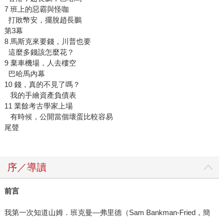
7 班上的惡霸與怪咖
打敗幣安，擺脫趙長鵬
第3幕
8 馬斯克來要錢，川普也要
這麼多錢該怎麼花？
9 棄車機場，人去樓空
巴哈馬內幕
10 錢，真的不見了嗎？
我的手繪資產負債表
11 業餘考古學家上場
有時候，公開當個壞蛋比較容易
尾聲
序／導讀
前言
我第一次知道山姆．班克曼—弗里德（Sam Bankman-Fried，簡