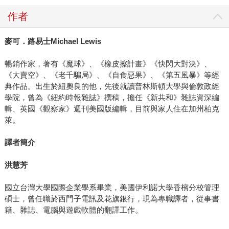
作者
麥可．路易士Michael Lewis
暢銷作家，著有《魔球》、《橡皮擦計畫》《快閃大對決》、
《大賣空》、《老千騙局》、《自食惡果》、《第五風暴》等經
典作品。出生於紐奧良的他，先後就讀普林斯頓大學與倫敦政經
學院，曾為《紐約時報雜誌》撰稿，擔任《新共和》雜誌資深編
輯、英國《觀察家》週刊美國版編輯，目前與家人住在加州柏克
萊。
譯者簡介
洪慧芳
國立台灣大學國際企業學系畢業，美國伊利諾大學香檳分校管理
碩士，曾任職於西門子電訊及花旗銀行，現為專職譯者，從事書
籍、雜誌、電腦與遊戲軟體的翻譯工作。