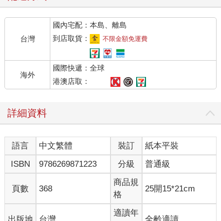
國內宅配：本島、離島
到店取貨：
台灣
不限金額免運費
國際快遞：全球
海外
港澳店取：
詳細資料
語言
中文繁體
裝訂
紙本平裝
ISBN
9786269871223
分級
普通級
商品規
頁數
368
25開15*21cm
格
適讀年
出版地
台灣
全齡適讀