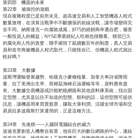
第四部 機器的未來
第22章 被操控的遊戲
現在複雜程度已是前所未見。超高速交易和人工智慧機器人程式
數量激增，在演算法戰爭中不斷擴張的前線決戰，讓市場變得完
全不同。納斯達克一向腐敗成風，奸巧的經銷商串通自肥，傷害
一般投資人的權益；NYSE專業經紀人吃相也很難看。積習已久
的腐化和人性的貪婪，聯手摧毀了延續數百年的制度，真人交易
員和造市商被機器人程式取代，只能怪自己。但機器人程式就比
較好嗎？
第23章 大數據
波斯灣運輸發展趨勢、哈薩克小麥種植量、加拿大卑詩省降雨
量、拉丁美洲出生率、荷姆茲海峽石油運輸等等，資料應有盡
有。大數據交易機器或許能耙梳網路和其他資料庫系統，找出固
定型態，尤其是以往不知道的型態。順利的話，這些型態可提供
訊息，讓機器用來買賣股票，賺取大筆利潤。活躍全球市場和交
易員拉多波羅斯打算運用的，正是這種方法。
第24章 先進棋——人腦與電腦結合的威力
波迪克要創造人機整合裝置，他在巨大的數位網路的中心，連結
所有交易池，操縱所有人工智慧機器，就像個傀儡大師。波迪克