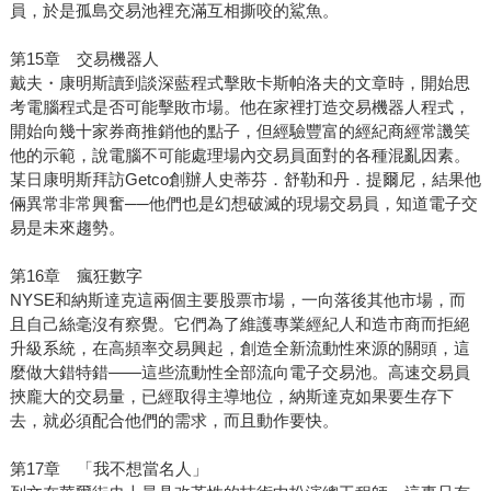
員，於是孤島交易池裡充滿互相撕咬的鯊魚。
第15章 交易機器人
戴夫・康明斯讀到談深藍程式擊敗卡斯帕洛夫的文章時，開始思
考電腦程式是否可能擊敗市場。他在家裡打造交易機器人程式，
開始向幾十家券商推銷他的點子，但經驗豐富的經紀商經常譏笑
他的示範，說電腦不可能處理場內交易員面對的各種混亂因素。
某日康明斯拜訪Getco創辦人史蒂芬．舒勒和丹．提爾尼，結果他
倆異常非常興奮──他們也是幻想破滅的現場交易員，知道電子交
易是未來趨勢。
第16章 瘋狂數字
NYSE和納斯達克這兩個主要股票市場，一向落後其他市場，而
且自己絲毫沒有察覺。它們為了維護專業經紀人和造市商而拒絕
升級系統，在高頻率交易興起，創造全新流動性來源的關頭，這
麼做大錯特錯——這些流動性全部流向電子交易池。高速交易員
挾龐大的交易量，已經取得主導地位，納斯達克如果要生存下
去，就必須配合他們的需求，而且動作要快。
第17章 「我不想當名人」