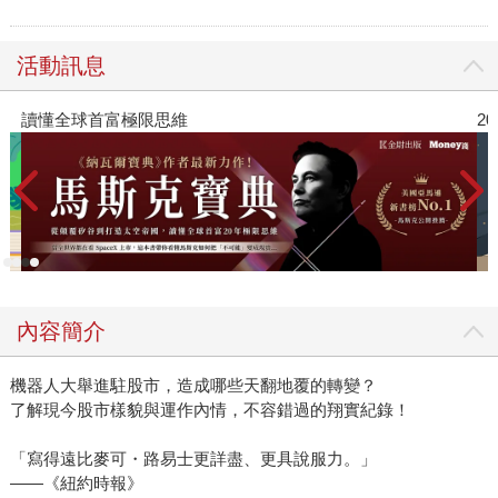
活動訊息
2026年8月金石堂強力推薦
內容簡介
機器人大舉進駐股市，造成哪些天翻地覆的轉變？
了解現今股市樣貌與運作內情，不容錯過的翔實紀錄！
「寫得遠比麥可・路易士更詳盡、更具說服力。」
——《紐約時報》