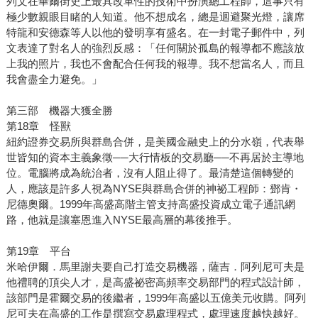
列文在華爾街史上最具改革性的技術中扮演總工程師，這事只有
極少數親眼目睹的人知道。他不想成名，總是迴避聚光燈，讓席
特龍和安德森等人以他的發明享有盛名。在一封電子郵件中，列
文表達了對名人的強烈反感：「任何關於孤島的報導都不應該放
上我的照片，我也不會配合任何我的報導。我不想當名人，而且
我會盡全力避免。」
第三部 機器大獲全勝
第18章 怪獸
紐約證券交易所與群島合併，是美國金融史上的分水嶺，代表舉
世皆知的資本主義象徵──大行情板的交易廳──不再居於主導地
位。電腦將成為統治者，沒有人阻止得了。最清楚這個轉變的
人，應該是許多人視為NYSE與群島合併的神祕工程師：鄧肯・
尼德奧爾。1999年高盛高階主管支持高盛投資成立電子通訊網
路，他就是讓塞恩進入NYSE最高層的幕後推手。
第19章 平台
米哈伊爾．馬里謝夫要自己打造交易機器，薩吉．阿列尼可夫是
他禮聘的頂尖人才，是高盛祕密高頻率交易部門的程式設計師，
該部門是霍爾交易的後繼者，1999年高盛以五億美元收購。阿列
尼可夫在高盛的工作是撰寫交易處理程式，處理速度越快越好。