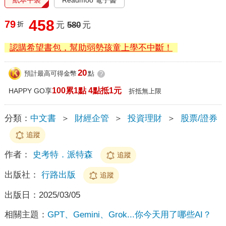
458
79
折
元
580
元
認購希望書包，幫助弱勢孩童上學不中斷！
20
預計最高可得金幣
點
?
100累1點 4點抵1元
HAPPY GO享
折抵無上限
分類：
中文書
＞
財經企管
＞
投資理財
＞
股票/證券
追蹤
作者：
史考特．派特森
追蹤
出版社：
行路出版
追蹤
出版日：
2025/03/05
相關主題：
GPT、Gemini、Grok...你今天用了哪些AI？