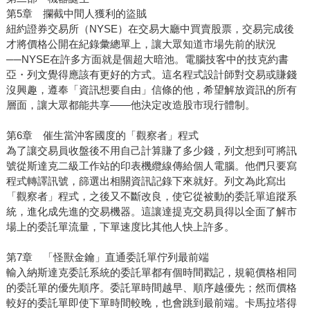
第5章 攔截中間人獲利的盜賊
紐約證券交易所（NYSE）在交易大廳中買賣股票，交易完成後
才將價格公開在紀錄彙總單上，讓大眾知道市場先前的狀況
──NYSE在許多方面就是個超大暗池。電腦技客中的技克約書
亞・列文覺得應該有更好的方式。這名程式設計師對交易或賺錢
沒興趣，遵奉「資訊想要自由」信條的他，希望解放資訊的所有
層面，讓大眾都能共享——他決定改造股市現行體制。
第6章 催生當沖客國度的「觀察者」程式
為了讓交易員收盤後不用自己計算賺了多少錢，列文想到可將訊
號從斯達克二級工作站的印表機纜線傳給個人電腦。他們只要寫
程式轉譯訊號，篩選出相關資訊記錄下來就好。列文為此寫出
「觀察者」程式，之後又不斷改良，使它從被動的委託單追蹤系
統，進化成先進的交易機器。這讓達提克交易員得以全面了解市
場上的委託單流量，下單速度比其他人快上許多。
第7章 「怪獸金鑰」直通委託單佇列最前端
輸入納斯達克委託系統的委託單都有個時間戳記，規範價格相同
的委託單的優先順序。委託單時間越早、順序越優先；然而價格
較好的委託單即使下單時間較晚，也會跳到最前端。卡馬拉塔得