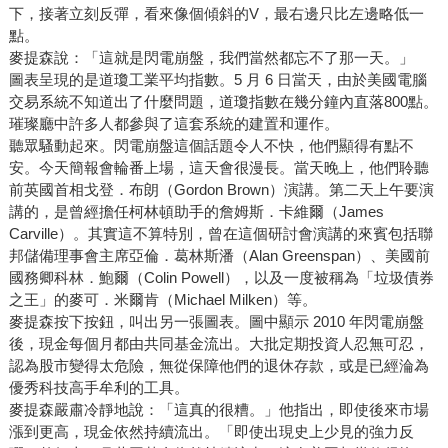
下，接著立刻反彈，看來像個傾斜的V，最右邊只比左邊略低一
點。
麥提森說：「這就是閃電崩盤，我們當然都忘不了那一天。」
圖表呈現的是道瓊工業平均指數。5 月 6 日當天，由於美國電腦
交易系統不知道出了什麼問題，道瓊指數在幾分鐘內直落800點。
璀璨廳中許多人都參與了這套系統的建置和運作。
聽眾騷動起來。閃電崩盤這個話題令人不快，他們顯得有點不
安。今天簡報會輪番上場，這天會很漫長。當天晚上，他們聆聽
前英國首相戈登．布朗（Gordon Brown）演講。第二天上午要演
講的，是曾經擔任柯林頓助手的詹姆斯．卡維爾（James
Carville）。其實這不算特別，曾在這個研討會演講的來賓包括聯
邦儲備理事會主席亞倫．葛林斯潘（Alan Greenspan）、美國前
國務卿科林．鮑爾（Colin Powell），以及一度被稱為「垃圾債券
之王」的麥可．米爾肯（Michael Milken）等。
麥提森按下按鈕，叫出另一張圖表。圖中顯示 2010 年閃電崩盤
後，現金每個月都由共同基金流出。大批定期投資人忍無可忍，
認為股市變得太危險，無從保障他們的退休存款，或是已經淪為
優秀科技高手牟利的工具。
麥提森嚴肅冷靜地說：「這真的很糟。」他指出，即使後來市場
漲到更高，現金依然持續流出。「即使出現史上少見的強力反