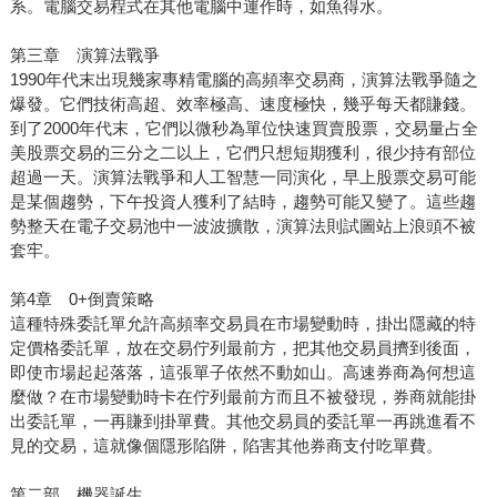
系。電腦交易程式在其他電腦中運作時，如魚得水。
第三章 演算法戰爭
1990年代末出現幾家專精電腦的高頻率交易商，演算法戰爭隨之
爆發。它們技術高超、效率極高、速度極快，幾乎每天都賺錢。
到了2000年代末，它們以微秒為單位快速買賣股票，交易量占全
美股票交易的三分之二以上，它們只想短期獲利，很少持有部位
超過一天。演算法戰爭和人工智慧一同演化，早上股票交易可能
是某個趨勢，下午投資人獲利了結時，趨勢可能又變了。這些趨
勢整天在電子交易池中一波波擴散，演算法則試圖站上浪頭不被
套牢。
第4章 0+倒賣策略
這種特殊委託單允許高頻率交易員在市場變動時，掛出隱藏的特
定價格委託單，放在交易佇列最前方，把其他交易員擠到後面，
即使市場起起落落，這張單子依然不動如山。高速券商為何想這
麼做？在市場變動時卡在佇列最前方而且不被發現，券商就能掛
出委託單，一再賺到掛單費。其他交易員的委託單一再跳進看不
見的交易，這就像個隱形陷阱，陷害其他券商支付吃單費。
第二部 機器誕生