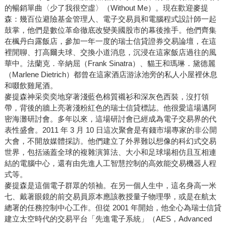
的暢銷單曲〈少了我很空虛〉（Without Me）。現在歡迎麥提
森：幾百位避險基金管理人、電子交易員和電腦程式設計師一起
鼓掌，他們是數位革命徹底改變美國股市的幕後推手。他們齊集
在楓丹白露飯店，參加一年一度的瑞士信貸證券交易論壇，在這
裡閒聊、打高爾夫球、交換小道消息，沉浸在這家飯店過往的風
華中。法蘭克．辛納屈（Frank Sinatra）、貓王和瑪琳．黛德麗
（Marlene Dietrich）都曾在這家酒店游泳池旁的私人小屋裡休息
和啜飲雞尾酒。
麥提森神采奕奕地穿著淺藍色棉質襯衫和深灰色西裝，沒打領
帶，背後的牆上亮著淺粉紅色的瑞士信貸標誌。他很愛這場邁阿
密海灘研討會。多年以來，這場研討會已經成為電子交易界的代
表性盛會。2011 年 3 月 10 日這次聚會是有錢市場專家的非公開
大會，不開放媒體採訪。他們建立了外界難以想像的科幻式交易
世界，包括涵蓋全球的複雜演算法、大小和足球場相仿且互相連
結的電腦中心，還有由先進人工智慧控制的高效能交易機器人程
式等。
麥提森是這個電子群眾的領袖。在另一個人生中，這名身高一米
七、戴著眼鏡的前交易員原本應該教授量子物理學，或是在航太
總署的任務控制中心工作。但從 2001 年開始，他全心為瑞士信貸
建立太空時代的交易平台「先進電子系統」（AES，Advanced