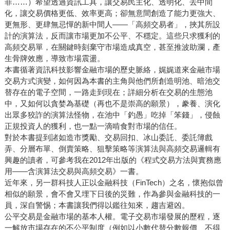
菲……）希望透過資訊工具，讓交易民主化、透明化、去中間
化，讓交易價格更低、效率更高；卻無意間創造了能力更強大、
更無形、更肆無忌憚的新中間人——「高頻交易者」，挾其所設
計的演算法，反而讓市場更加不公平、不穩定。這些只求獲利的
高頻交易單，在關鍵時刻棄守市場造成真空，甚至推波助瀾，產
生骨牌效應，導致市場震盪。
本書循著資訊科技影響金融市場的歷史脈絡，娓娓道來金融市場
交易方式演變，如何因為本書的主角與他們所創造明池、暗池交
替存在的電子空間，一路走到現在；詳細分析在交易的生態池
中，又如何以貪婪為基礎（再也不是崇高的願景），豢養、演化
出眾多狡詐的演算法怪物，在池中「釣愚」吃掉「笨錢」，侵蝕
正規投資人的獲利，也一點一滴啃食對市場的信任。
對於本書提到諸如造市獎勵、交易回扣、冰山委託、委託簿戲
弄、分層布單、倒賣策略、狙擊策略等演算法與高頻交易邏輯有
興趣的讀者，可參考我在2012年出版的《程式交易方法與實務應
用——含演算法交易與高頻交易》一書。
近年來，另一群科技人正以金融科技（FinTech）之名，懷抱似曾
相似的願景，會不會又埋下日後的災難，作為參與金融科技的一
員，深自警惕；本書讓我們得以鑑往知來，趨吉避凶。
公平交易是金融市場的基本人權。電子交易市場發展的歷程，逐
一解放市場存在的不公平制度（例如以小數代替分數報價、不得