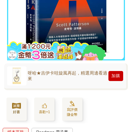
呀哈★吉伊卡哇旋風再起，精選周邊看過
加購
來
寫評價
好書
喜歡+1
賺金幣
紙本平裝
Readmoo 電子書