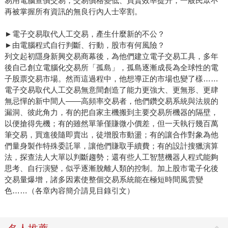
易用電腦查價交易，交易價格變低、買賣效率提升，一般民眾不
再被掌握所有資訊的無良行內人士宰割。
►電子交易取代人工交易，產生什麼新的不公？
►由電腦程式自行判斷、行動，股市有何風險？
列文起初隱身新興交易商幕後，為他們建立電子交易工具，多年
後自己創立電腦化交易所「孤島」，孤島逐漸成長為全球性的電
子股票交易市場。然而這過程中，他想導正的市場也變了樣……
電子交易取代人工交易無意間創造了能力更強大、更無形、更肆
無忌憚的新中間人——高頻率交易者，他們鑽交易系統與法規的
漏洞、彼此角力，有的把自家主機搬到主要交易所機器的隔壁，
以便搶得先機；有的雖然單筆僅賺微小價差，但一天執行幾百萬
筆交易，買進後隨即賣出，徒增股市動盪；有的讓合作對象為他
們量身製作特殊委託單，讓他們賺取手續費；有的設計搜獵演算
法，探查法人大單以判斷趨勢；還有些人工智慧機器人程式能夠
思考、自行演變，似乎逐漸脫離人類的控制。加上股市電子化後
交易量爆增，諸多因素使整個交易系統能在極短時間風雲變
色……（各章內容簡介請見目錄引文）