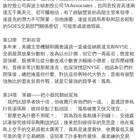
族控股公司與波士頓創投公司TA Associates，也同意投資高達兩
億五千萬美元。尼可爾相信，有了經驗豐富的高階主管來領導，
達提克的潛力不可限量，但他擔憂，達提克跟馬希勒和惡名昭彰
的SOES交易部門關係密切，可能形成道德瑕疵。
第13章 芒刺在背
多年來，美國主管機關和國會議員一直催促納斯達克和NYSE，
交易股票放棄分數制，改為以分計價，但它們一再延宕，態度相
當強硬。股價單位從分數改成小數會大幅縮小價差，從而壓縮獲
利。普南非常討厭那斯達克，也深深憎惡NYSE，他認為它們封
閉落後，總想掩蓋些什麼。對抗這些舊時代大勢力，普南有個堅
強無比的盟友並肩作戰，就是它最強的競爭者：孤島。
第14章 笨錢——把小股民餵給鯊魚
「我們比競爭者快十倍，但收費只有他們的一成。」盈透證券執
行長湯瑪斯．彼得菲點了點頭說：「孤島確實又快又便宜。」
「那麼您為什麼不用呢？」「因為我在孤島賺不到錢！」安德森
試著探究彼得菲剛剛說的話，後來想到彼得菲的意思是：他在孤
島上交手的交易員都太厲害了。孤島是速度最快、收費最低又最
可靠的電子交易網路，這招來了許多動作最快、最老練的交易