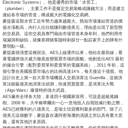
Electronic Systems）。他是優秀的市場「水管工」
（plumber），主要工作不是擬定交易策略或賺錢方法，而是建立
連結各市場的管道，構成龐大的電腦化交易網。
麥提森這類水管工近年勢力越來越龐大。熟知市場連結管道的價
值水漲船高，內行人往往能賺到數億美元，理由是出現了新型態
的交易員。這些交易員專門藉由市場管道本身牟利，他們利用市
場漏洞和缺陷，就像算牌賭客隨時刺探廿一點莊家手上的牌有什
麼弱點一樣。
麥提森很清楚這種狀況。AES上線運作以來，他站在最前線，看
著電腦挾強大威力徹底改變股票市場的面貌。他創造出AES 最初
的撮合引擎（配對委買單和委賣單的電腦系統），2011 年初，這
個引擎在美國股票市場占的比例高達14％，每天接近十億股。他
設計出史上第一款大眾市場機器人交易演算法 Guerrilla，這個演
算法能躲過其他演算法偵測，快速買賣股票，是演算法大戰
（Algo Wars）爆發時的強大武器。
AES遍布全球各大陸，多達四十個國家採用，可說是超級搖錢
樹。2008 年，大半條華爾街一心一意地投入自我毀滅行動之際，
AES已經獲利約八億美元，是瑞士信貸獲利最多的部門。除了八
億美元這個數字，麥提森在邁阿密海灘的演講之所以具有重大意
義，還有其他許多原因。
雖然他們在邁阿密的聊天內容三句不離商業，但也常聊到慶祝，