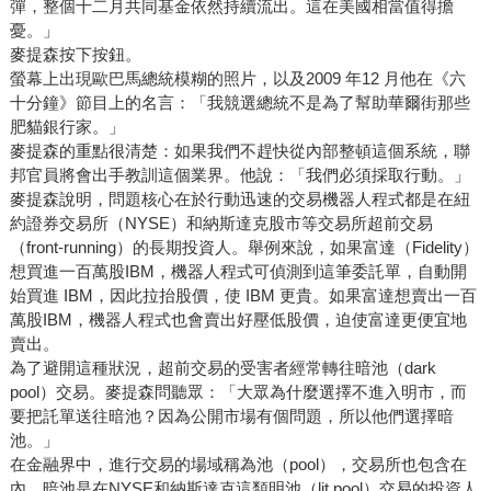
彈，整個十二月共同基金依然持續流出。這在美國相當值得擔
憂。」
麥提森按下按鈕。
螢幕上出現歐巴馬總統模糊的照片，以及2009 年12 月他在《六
十分鐘》節目上的名言：「我競選總統不是為了幫助華爾街那些
肥貓銀行家。」
麥提森的重點很清楚：如果我們不趕快從內部整頓這個系統，聯
邦官員將會出手教訓這個業界。他說：「我們必須採取行動。」
麥提森說明，問題核心在於行動迅速的交易機器人程式都是在紐
約證券交易所（NYSE）和納斯達克股市等交易所超前交易
（front-running）的長期投資人。舉例來說，如果富達（Fidelity）
想買進一百萬股IBM，機器人程式可偵測到這筆委託單，自動開
始買進 IBM，因此拉抬股價，使 IBM 更貴。如果富達想賣出一百
萬股IBM，機器人程式也會賣出好壓低股價，迫使富達更便宜地
賣出。
為了避開這種狀況，超前交易的受害者經常轉往暗池（dark
pool）交易。麥提森問聽眾：「大眾為什麼選擇不進入明市，而
要把託單送往暗池？因為公開市場有個問題，所以他們選擇暗
池。」
在金融界中，進行交易的場域稱為池（pool），交易所也包含在
內。暗池是在NYSE和納斯達克這類明池（lit pool）交易的投資人