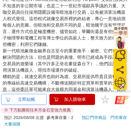
不知道的非公開市場，也是二十一世紀市場頗具爭議的力量。大
咖交易員往往採用隱匿設備等暗池進行交易，以免被演算法機器
人程式發現。這些程式就像交易所裡的終結者，專心一意地偵測
每個人的意圖。但暗池和交易所不同的是，暗池幾乎沒有管理可
言，運作方式也是極度機密。儘管如此，華爾街還是有些擁有量
子物理學和電機工程等博士學位的高薪人士，整天致力於破解這
些機密，利用它們賺錢。
新一代暗池象徵金融界自古至今的重要推手：祕密。它們可說是
解決問題的方法，但也是問題的表徵。明市已經成為手段高強的
交易員的遊樂場（其中許多正坐在麥提森台下），他們設計和運
用演算法機器人，尋找市場運作的破綻。
糟糕的是，就連交易所也助紂為虐。交易所提供昂貴且資料豐富
的專線給高速交易機構，不斷傳送關於特定買單和賣單的大量訊
息，這些委託單可能來自大規模共同基金和演算法機器人。資訊
量十分龐大，可以用於實行主管當局、基金經理人和參議員都極
立即結帳
加入購物車
度反對的短線策略。在明市中，這種狀況每天、每奈秒都在發
生，這是掠食者和獵物間的瘋狂互動，麥提森這一方扮演群集的
※ 下方點圖前往本月金石堂強力推薦
掠食者。所有美國投資人都參與其中，同時面臨風險。
預計 2026/08/08 出貨
參考庫存量：2
預訂門市商品
門市庫存
麥提森非常清楚這種狀況。的確，他在 2004 年自己設立暗池「交
大量採購
叉搜尋者」（Crossﬁnder），它非常成功，後來成為全世界規模