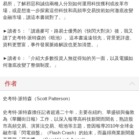
易所，了解邪惡和誠信兩種人分別如何運用科技獲利或改革市
場，或是想進一步探索這些科技和高頻率交易技術如何澈底改變
金融市場，讀這本書就對了。」
►讀者５：「讀過麥可・路易士優秀的《快閃大對決》後，我又
讀了史考特‧派特森的《暗池》。這本書遠遠領先，背景更詳盡、
資料更豐富，事件發展脈絡解說也更加清楚。」
►讀者６：「介紹大多數投資人無從得知的另一面，以及電腦如
何澈底改變了整個制度。」
作者
史考特‧派特森（Scott Patterson）
史考特‧派特森擔任記者超過二十年，主要在紐約、華盛頓與倫敦
為《華爾街日報》工作，以深入報導高科技新聞而聞名，熟諳股
市高頻交易、演算法交易、暗池等主題，曾因報導2010年全球金
融市場「閃電崩盤」（Flash Crash）的始末，而贏得商業新聞最