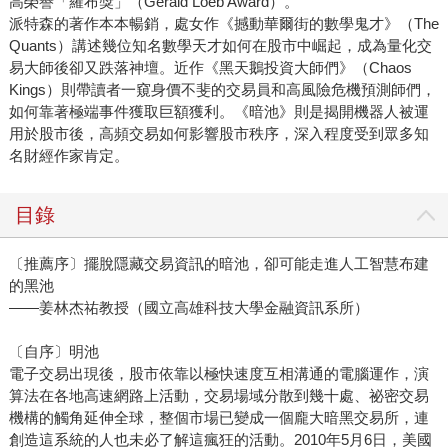
高榮譽「羅布獎」（Gerald Loeb Award）。
派特森的著作本本暢銷，處女作《撼動華爾街的數學鬼才》（The
Quants）講述幾位知名數學天才如何在股市中崛起，成為量化交
易大師後卻又跌落神壇。近作《黑天鵝投資大師們》（Chaos
Kings）則帶讀者一窺身價不斐的交易員和高風險危機預測師們，
如何靠著極端事件獲取巨額獲利。《暗池》則是揭開機器人被運
用於股市後，高頻交易如何影響股市秩序，深入程度受到眾多知
名財經作家肯定。
目錄
〔推薦序〕擺脫隱藏交易資訊的暗池，卻可能走進人工智慧布建
的黑池
——姜林杰祐教授（國立高雄科技大學金融資訊系所）
〔自序〕明池
電子交易出現後，股市依靠以極快速度互相溝通的電腦運作，演
算法在各地高速網路上活動，交易場域分散到幾十處、祕密交易
機構的觸角延伸全球，整個市場已變成一個龐大暗黑交易所，連
創造這系統的人也未必了解這瘋狂的活動。2010年5月6日，美國