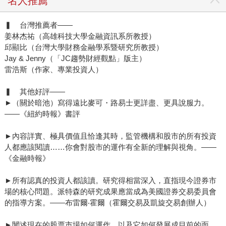
名人推薦
▍ 台灣推薦者——
姜林杰祐（高雄科技大學金融資訊系所教授）
邱顯比（台灣大學財務金融學系暨研究所教授）
Jay & Jenny（「JC趨勢財經觀點」版主）
雷浩斯（作家、專業投資人）
▍ 其他好評——
►（關於暗池）寫得遠比麥可・路易士更詳盡、更具說服力。
——《紐約時報》書評
►內容詳實、極具價值且恰逢其時，監管機構和股市的所有投資
人都應該閱讀……你會對股市的運作有全新的理解與視角。——
《金融時報》
►所有認真的投資人都該讀。研究得相當深入，直指現今證券市
場的核心問題。派特森的研究成果應當成為美國證券交易委員會
的指導方案。——布雷爾‧霍爾（霍爾交易及凱旋交易創辦人）
►闡述現在的股票市場如何運作，以及它如何發展成目前的面