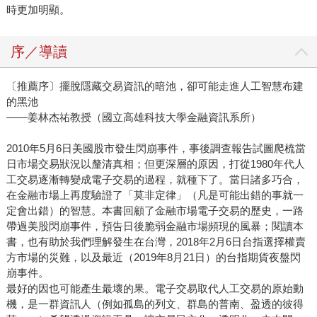
時更加明顯。
序／導讀
〔推薦序〕擺脫隱藏交易資訊的暗池，卻可能走進人工智慧布建
的黑池
——姜林杰祐教授（國立高雄科技大學金融資訊系所）
2010年5月6日美國股市發生閃崩事件，事後調查報告試圖爬梳當
日市場交易狀況以釐清真相；但更深層的原因，打從1980年代人
工交易逐漸轉變成電子交易的過程，就種下了。當日諸多巧合，
在金融市場上再度驗證了「莫非定律」（凡是可能出錯的事就一
定會出錯）的智慧。本書回顧了金融市場電子交易的歷史，一路
帶過美股閃崩事件，預告日後脆弱金融市場頻現的風暴；閱讀本
書，也有助於我們理解發生在台灣，2018年2月6日台指選擇權賣
方市場的災難，以及最近（2019年8月21日）的台指期貨夜盤閃
崩事件。
最好的因也可能產生最壞的果。電子交易取代人工交易的原始動
機，是一群資訊人（例如孤島的列文、群島的普南、盈透的彼得