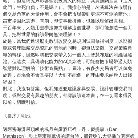
略），但這終究只影響個別投資人的權益，其實無關宏旨（進入
此門，生死自負，不是嗎？）。我擔心的是，AI演算法在市場各
個交易角落的大量使用，會不會把市場帶到更深不可測的暗池；
當市場因此震盪、閃崩，即使事後拼湊，也難以理解出真相。
千百年來，人類用盡辦法努力理解這個世界，卻可能創造一個工
具，把對世界的解讀帶向無法理解！？
於是，當我們透過歷史教訓改變交易規則試圖修補制度，以期擺
脫或管理隱藏交易資訊的暗池的同時，卻無法樂觀。交易策略典
範的轉移，隱然即將把交易帶入另一個人工智慧布建的利維坦黑
池。但這次，具備演化能力的AI演算法，可能會把市場帶過人類
智慧難以理解的「技術奇異點」，屆時，有多少交易者可以倖免
於難，市場會不會又要以「大到不能倒」的理由要求納稅人出錢
紓困？
對此，我沒有答案。但我知道並建議參與交易、設計管理交易制
度，或對交易有興趣的朋友，都應該讀這本書，在一切還來得及
以前，切斷引信。
〔自序〕明池
邁阿密海灘最頂級的楓丹白露酒店裡，丹．麥提森（Dan
Mathisson）步上璀璨廳低矮的講台時，擴音喇叭大聲播放著阿姆