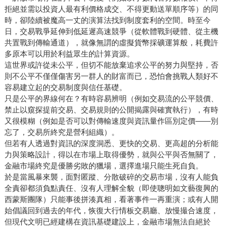
拒絕並需以投資人最有利價格成交、不得更動送單順序等）的同
時，卻陸續被魔高一丈的演算法找到制度套利的空間。時至今
日，交易戰爭延伸到低延遲高速競爭（從軟體戰到硬體、從主機
共置戰到傳輸通道），就像無謂的虛擬貨幣採礦運算般，耗費許
多原本可以用於利益眾生的計算資源。
這世界或許從未公平，但切不能放棄追求公平的努力與堅持，否
則不公平不僅僅傷害另一群人的財富而已，恐怕會挑戰人類好不
容易建立起的交易制度與信任基礎。
只是公平的界線何在？有時容易辨明（例如交易流的公平競價、
禁止以窺探提前交易、交易規則的公開揭露與確實執行），有時
又很模糊（例如是否可以對傳輸速度與資訊量作區別定價——別
忘了，交易所終究是營利組織）。
但若有人透過對資訊的深度洞悉、更快的交易、更高超的分析能
力與策略設計，得以在市場上取得優勢，就與公平與否無關了，
金融市場終究是優勝劣敗的獵場，選擇進場只能生死自負。
於是當風暴來襲，面對匿蹤、分散破碎的交易市場，沒有人能負
全責卻都須負點責任、沒有人理解全貌（即使聰明如文藝復興的
西蒙斯團隊）只能事後拼湊真相，看著事件一再重演；或有人開
始倡議回到過去的年代，恢復大行情板交易廳、放慢撮合速度，
但現代文明已經建構在資訊基礎建設上，金融市場無法自絕於