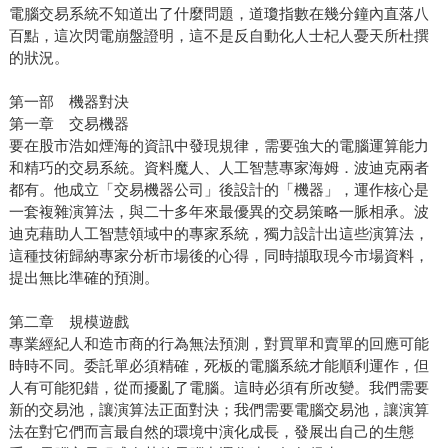
電腦交易系統不知道出了什麼問題，道瓊指數在幾分鐘內直落八
百點，這次閃電崩盤證明，這不是反自動化人士杞人憂天所杜撰
的狀況。
第一部 機器對決
第一章 交易機器
要在股市浩如煙海的資訊中發現規律，需要強大的電腦運算能力
和精巧的交易系統。資料魔人、人工智慧專家海姆．波迪克兩者
都有。他成立「交易機器公司」後設計的「機器」，運作核心是
一套複雜演算法，與二十多年來最優異的交易策略一脈相承。波
迪克藉助人工智慧領域中的專家系統，獨力設計出這些演算法，
這種技術歸納專家分析市場後的心得，同時擷取現今市場資料，
提出無比準確的預測。
第二章 規模遊戲
專業經紀人和造市商的行為無法預測，對買單和賣單的回應可能
時時不同。委託單必須精確，死板的電腦系統才能順利運作，但
人有可能犯錯，從而擾亂了電腦。這時必須有所改變。我們需要
新的交易池，讓演算法正面對決；我們需要電腦交易池，讓演算
法在對它們而言最自然的環境中演化成長，發展出自己的生態