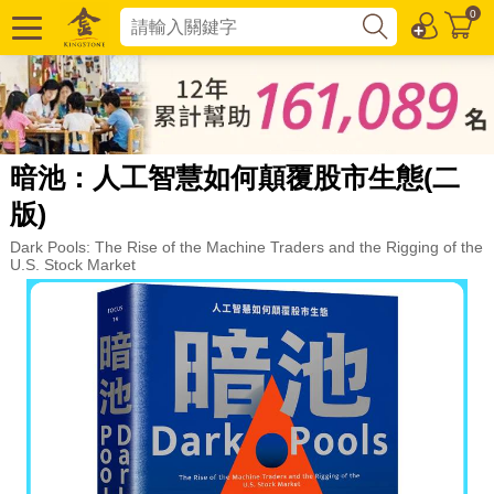
0
暗池：人工智慧如何顛覆股市生態(二
版)
Dark Pools: The Rise of the Machine Traders and the Rigging of the
U.S. Stock Market