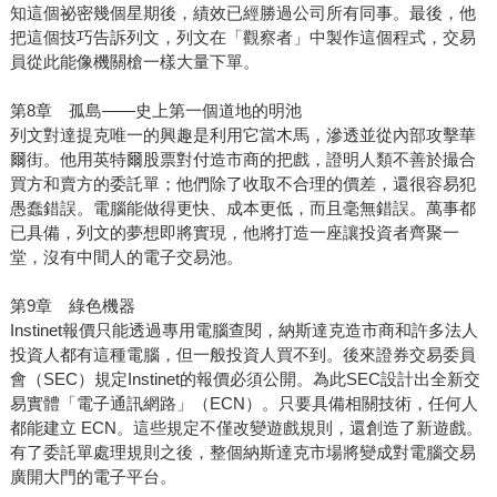
知這個祕密幾個星期後，績效已經勝過公司所有同事。最後，他
把這個技巧告訴列文，列文在「觀察者」中製作這個程式，交易
員從此能像機關槍一樣大量下單。
第8章 孤島——史上第一個道地的明池
列文對達提克唯一的興趣是利用它當木馬，滲透並從內部攻擊華
爾街。他用英特爾股票對付造市商的把戲，證明人類不善於撮合
買方和賣方的委託單；他們除了收取不合理的價差，還很容易犯
愚蠢錯誤。電腦能做得更快、成本更低，而且毫無錯誤。萬事都
已具備，列文的夢想即將實現，他將打造一座讓投資者齊聚一
堂，沒有中間人的電子交易池。
第9章 綠色機器
Instinet報價只能透過專用電腦查閱，納斯達克造市商和許多法人
投資人都有這種電腦，但一般投資人買不到。後來證券交易委員
會（SEC）規定Instinet的報價必須公開。為此SEC設計出全新交
易實體「電子通訊網路」（ECN）。只要具備相關技術，任何人
都能建立 ECN。這些規定不僅改變遊戲規則，還創造了新遊戲。
有了委託單處理規則之後，整個納斯達克市場將變成對電腦交易
廣開大門的電子平台。