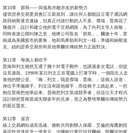
第10章 群島——與孤島亦敵亦友的新勢力
儘管證券交易委員會訂立新規則，讓任何人都能設立電子通訊網
路與納斯達克連線，但真正付諸行動的人不多。傑瑞．普南花了
幾個月，設計和建立他的電子交易網路，為了向列文等人致敬，
同時表達公開叫陣之意，他將公司取名「群島」。爾後十年，普
南成為美國股市的要角，他和馬希勒和列文一樣，準備和納斯達
克、紐約證券交易所和其他華爾街傳統勢力正面對決。
第11章 每個人都在乎
普南和列文雖然互通了幾十封電子郵件，也講過多次電話，但從
沒見過面。1998年某日列文正在電腦上打著字時，一個陌生人走
進他的辦公室。「嗨，列文，我是傑瑞．普南。」這個人說道，
伸出手準備握手。列文沒有跟他握手，而從椅子上跳起來，一把
抱住普南把他舉起來。普南把列文當成競爭者，但這位天才程式
設計師把普南當成失聯多年的兄弟，視之為擊垮華爾街傳統勢力
的親近盟友。
第12章 逼宮
線上交易網站成長迅速。微軟共同創辦人保羅．艾倫的海鷹創投
承諾投資達提克一億美元，法國銀行業巨頭貝爾納．阿爾諾的家