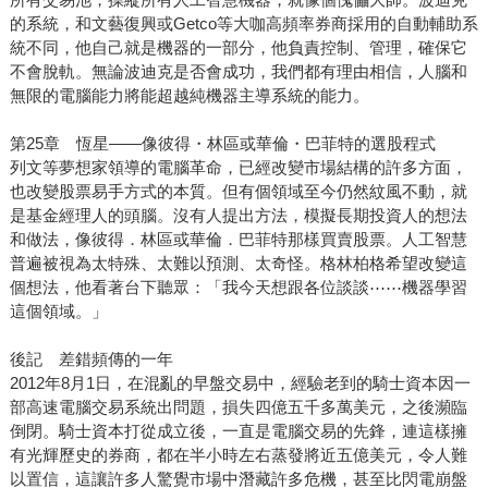
的系統，和文藝復興或Getco等大咖高頻率券商採用的自動輔助系
統不同，他自己就是機器的一部分，他負責控制、管理，確保它
不會脫軌。無論波迪克是否會成功，我們都有理由相信，人腦和
無限的電腦能力將能超越純機器主導系統的能力。
第25章 恆星——像彼得・林區或華倫・巴菲特的選股程式
列文等夢想家領導的電腦革命，已經改變市場結構的許多方面，
也改變股票易手方式的本質。但有個領域至今仍然紋風不動，就
是基金經理人的頭腦。沒有人提出方法，模擬長期投資人的想法
和做法，像彼得．林區或華倫．巴菲特那樣買賣股票。人工智慧
普遍被視為太特殊、太難以預測、太奇怪。格林柏格希望改變這
個想法，他看著台下聽眾：「我今天想跟各位談談⋯⋯機器學習
這個領域。」
後記 差錯頻傳的一年
2012年8月1日，在混亂的早盤交易中，經驗老到的騎士資本因一
部高速電腦交易系統出問題，損失四億五千多萬美元，之後瀕臨
倒閉。騎士資本打從成立後，一直是電腦交易的先鋒，連這樣擁
有光輝歷史的券商，都在半小時左右蒸發將近五億美元，令人難
以置信，這讓許多人驚覺市場中潛藏許多危機，甚至比閃電崩盤