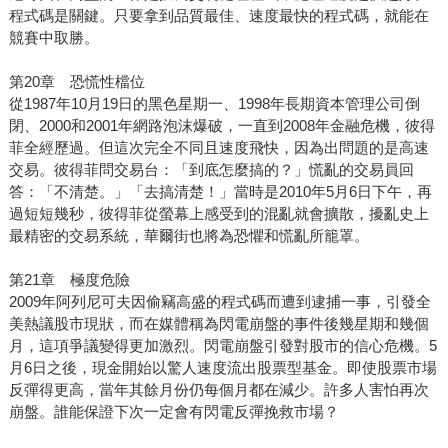
程式碼是關鍵。只要拿到品質最佳、速度最快的程式碼，就能在
競賽中取勝。
第20章 恐慌性檔位
從1987年10月19日的黑色星期一、1998年長期資本管理公司倒
閉、2000和2001年網路泡沫爆破，一直到2008年金融危機，彼得
菲全經歷過。但這次完全不同且速度飛快，因為出問題的是高速
交易。彼得菲問交易台：「到底怎麼搞的？」慌亂的交易員回
答：「不清楚。」「去搞清楚！」當時是2010年5月6日下午，再
過短短幾秒，彼得菲從螢幕上感受到的混亂就會擴散，擾亂史上
最精密的交易系統，華爾街也將為恐懼和慌亂所籠罩。
第21章 極度危險
2009年阿列尼可夫因偷竊高盛的程式碼而遭到逮捕一事，引發全
美熱議股市現狀，而在媒體稱為閃電崩盤的事件後幾星期和幾個
月，這項爭議變得更加激烈。閃電崩盤引發對股市的信心危機。5
月6日之後，現金開始以驚人速度流出股票型基金。即使股票市場
反彈得更高，當年其餘月份仍每個月都在減少。許多人害怕再次
崩盤。誰能保證下次一定會有閃電反彈挽救市場？