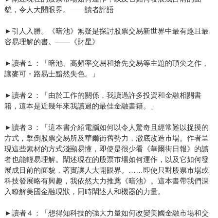
貌，令人大開眼界。——讀者評語
►引人入勝。《暗池》無疑是探討股票交易新世界中最有趣且最
容易理解的書。——《財星》
►讀者１：「暗池、高頻率交易和搶先交易等主題的頂尖之作，
讓麥可・路易士黯然失色。」
►讀者２：「由於工作的關係，我讀過許多投資和金融相關書
籍，這本是近幾年來我讀過的最佳金融書籍。」
►讀者３：「這本書介紹電腦如何以令人驚奇且經常難以捉摸的
方式，擊倒股票交易所及華爾街舊勢力，澈底改造市場。作者呈
現這些素材的方式淺顯易懂，即使是很少看《華爾街日報》的讀
者也能輕易理解。闡述現在的股票市場如何運作，以及它如何發
展成目前的面貌，著實讓人大開眼界。……即使只對股票市場或
科技發展略有興趣，我依然大力推薦《暗池》。這本書帶我們深
入瞭解美國金融現狀，同時闡述人和機器的力量。
►讀者４：「想得知科技的強大力量如何改變美國金融市場和交