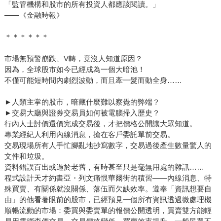
「監管機構和股市的所有投資人都應該閱讀。」
——《金融時報》
＊＊＊＊＊＊
市場無預警崩跌、V轉，竟沒人知道原因？
因為，全球股市如今已經成為一個大暗池！
不僅可能短時間內劇烈波動，而且牽一髮而動全身……
►人類主掌的股市，暗藏什麼難以察覺的弊端？
►交易大廳與證券交易員如何被電腦掃入歷史？
行內人士討價還價完成交易後，才把價格公開讓大眾知道。
專業經紀人利用內線消息，搶在客戶委託單前交易。
交易現場所有人手忙腳亂地抄寫數字，交易過後產生數量驚人的
文件和垃圾。
資料錯誤百出或過於老舊，有時甚至只是毫無用處的雜訊……
程式設計天才約書亞・列文痛恨華爾街的積習——內線消息、特
殊買賣、有關係就沒關係、落伍而欠缺效率。遵奉「資訊想要自
由」的他看著眼前的股市，已經預見一個所有資訊透過微處理機
順暢流動的市場：委買與委賣單的報價公開透明，買賣雙方能輕