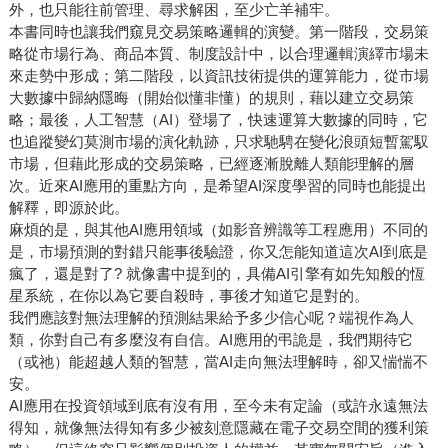
外，也只能往前管理、尋求解困，至少亡羊補牢。
本書同時也讓我們窺見交易策略邏輯的演變。第一階段，交易策
略從市場行為、商品本質、制度設計中，以合理邏輯演繹市場未
來走勢中形成；第二階段，以資訊技術提供的運算能力，從市場
大數據中歸納隱晦（開始似懂非懂）的規則，藉以建立交易策
略；最後，人工智慧（AI）登場了，快速運算大數據的同時，它
也追蹤變幻莫測市場的演化軌跡，只求馳騁在變化浪頭短暫駕馭
市場，但藉此形成的交易策略，已經逐漸脫離人類能理解的層
次。近來AI應用的重點方向，是希望AI深度學習的同時也能提出
解釋，即源於此。
麻煩的是，與其他AI應用領域（如影音辨識等工程應用）不同的
是，市場預測的對錯只能事後驗證，你又怎能知道這次AI到底是
瘋了，還是對了? 就像書中提到的，具備AI引擎有如先知般的恆
星系統，在你以為它要自殺時，事後才知道它是對的。
我們應該對無法理解的預測結果給予多少信心呢？端視作為人
類，你對自己有多麼沒有自信。AI應用的弔詭是，我們期待它
（或祂）能超越人類的智慧，當AI走向無法理解時，卻又惴惴不
安。
AI應用在投資領域到底有沒有用，至今未有定論（或許永遠無法
得知，就像無法得知有多少被刻意隱藏在電子交易空間的獲利策