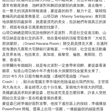
通常有雞尾酒會、池畔派對和舞蹈俱樂部的康加舞。過去幾年，
在一整天的演講和簡報過後，麥提森的助手，魅力十足、吸睛指
數極高的超級業務曼尼．山塔亞納（Manny Santayana）會到當
地俱樂部四處探尋，挑選最漂亮的美女，告訴她們有個真正的派
對，裡面有很多百萬業務想找樂子。
山塔亞納總是開玩笑說他辦的不是派對，而是社交促進活動。山
塔亞納是促進社交的高手。他在曼哈頓的頂級雪茄會所「大哈瓦
那俱樂部」（Grand Havana Room）辦交易員撲克大賽，在邁阿
密海灘的凡賽斯大宅辦銀行家晚宴。一年到頭，社交促進活動遍
及世界各地，包括東京、新加坡、蘇黎世、倫敦、奧斯陸、巴
黎、香港等。
但華爾街有個鐵則，就是每次派對一定會帶來宿醉。麥提森看著
聽眾，知道山塔亞納今年不會到各大俱樂部找金髮美女來了。
2010 年5 月6 日股市離奇崩盤（通稱閃電崩盤〔Flash
Crash〕），顯示由電腦主導市場的危險遠超出我們所知。主管當
局大為光火，基金經理人也十分生氣。某個地方有很大的問題。
美國參議員求助於麥提森，想知道究竟是怎麼回事。許多人突然
開始注意這個一直在暗處發展的產業。
麥提森已經準備好面對攻擊。他按下遙控器上的按鈕，準備播放
PowerPoint 簡報。螢幕上出現一張圖，一條鋸齒狀的線陡然落