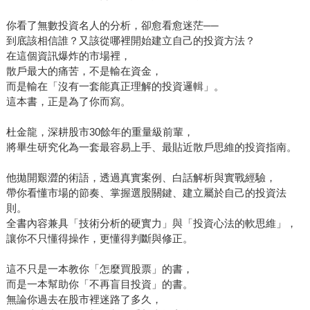
你看了無數投資名人的分析，卻愈看愈迷茫──
到底該相信誰？又該從哪裡開始建立自己的投資方法？
在這個資訊爆炸的市場裡，
散戶最大的痛苦，不是輸在資金，
而是輸在「沒有一套能真正理解的投資邏輯」。
這本書，正是為了你而寫。
杜金龍，深耕股市30餘年的重量級前輩，
將畢生研究化為一套最容易上手、最貼近散戶思維的投資指南。
他拋開艱澀的術語，透過真實案例、白話解析與實戰經驗，
帶你看懂市場的節奏、掌握選股關鍵、建立屬於自己的投資法
則。
全書內容兼具「技術分析的硬實力」與「投資心法的軟思維」，
讓你不只懂得操作，更懂得判斷與修正。
這不只是一本教你「怎麼買股票」的書，
而是一本幫助你「不再盲目投資」的書。
無論你過去在股市裡迷路了多久，