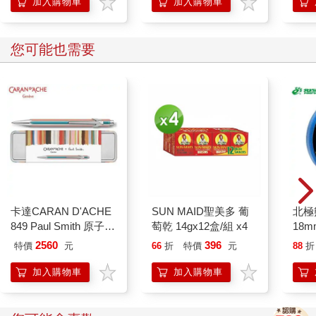
例、傢具尺寸，人就住
加入購物車
加入購物車
得舒適
您可能也需要
卡達CARAN D'ACHE
SUN MAID聖美多 葡
北極
849 Paul Smith 原子筆
萄乾 14gx12盒/組 x4
18m
ED.5 條紋銀
2560
396
特價
元
66
折
特價
元
88
折
加入購物車
加入購物車