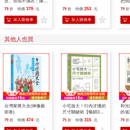
意、杏雨不濕衣；陳亮
把情
恭談以心轉境的適齡漫
誰都
379
253
79
折
特價
元
79
折
特價
元
79
折
想
加入購物車
加入購物車
其他人也買
台灣家將大全(神像藝
小宅放大！行內才懂的
和光
術卷)
尺寸關鍵術【暢銷3
的省
版】：從人體工學開
474
315
79
折
特價
元
75
折
特價
元
79
折
始，抓出最好的空間比