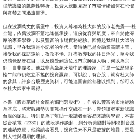
強勢護盤的戲劇性轉折，投資人親眼見證了市場情緒如何在恐懼
與貪婪之間迅速擺盪。
但在波瀾萬丈的震盪中，投資人尊稱為杜大師的股市老先覺──杜
金龍，依舊波瀾不驚地逢低承接，這份從容與氣度，來自於他深
厚的專業學養，以及豐富的市場實務經驗。回憶起我跟杜大師的
認識，早在我還是小記者的年代，當時他已是金融業高階主管，
接受我的採訪邀約，孜孜不倦、詳盡教導我的往日浮光，至今我
仍感覺歷歷在目，以及感受到這位股市宗師級人物，何以為宗
師，自非虛名。他並非高坐象牙塔中的理論家，而是一位歷經多
輪牛熊市仍屹立不搖的投資贏家。可以說，有台股，就有杜大師
的參與，許多台股歷史資料，可能連圖書館都難以找到，卻可以
在杜大師家中尋得。
本書《股市宗師杜金龍的獨門選股術》，作者以豐富的市場經驗
為基底，將宏觀趨勢與實戰操作交織在一起，帶領讀者重新認識
台股的脈動。特別是為了幫助一般讀者更容易閱讀與學習，本書
從台積電（2330）的波段操作談起，到分析美國對等關稅對台股
的連鎖效應，他讓讀者看見，投資從來不只是數據的堆疊，更是
對人性與週期的理解。