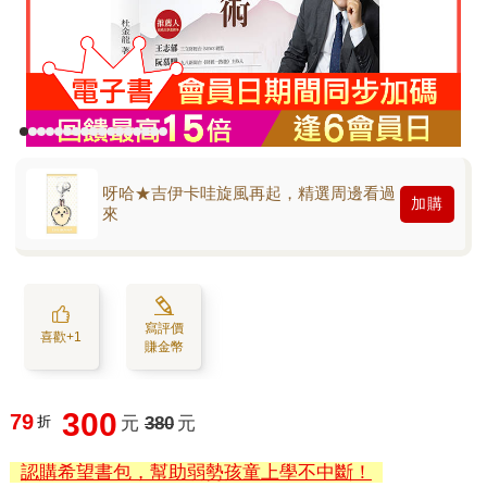
呀哈★吉伊卡哇旋風再起，精選周邊看過
加購
來
寫評價
喜歡+1
賺金幣
300
79
折
元
380
元
認購希望書包，幫助弱勢孩童上學不中斷！