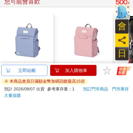
您可能會喜歡
會
員
日
【PUGO】聰明書包
【PUGO】聰明書包
【電
立即結帳
加入購物車
3.0 plus(中高年級)霧
3.0 plus(中高年級)藕
晚～
※ 本商品會員日滿額金幣加碼回饋最高15倍
藍 全新進化玩美上市
粉 全新進化玩美上市
(番外
4351
4351
95
折
特價
元
95
折
特價
元
特價
預計 2026/08/07 出貨
參考庫存量：1
預訂門市商品
門市庫存
大量採購
加入購物車
加入購物車
訂購/退換貨須知
加入金石堂 LINE 官方帳號『完成綁定』，隨時掌握出貨動