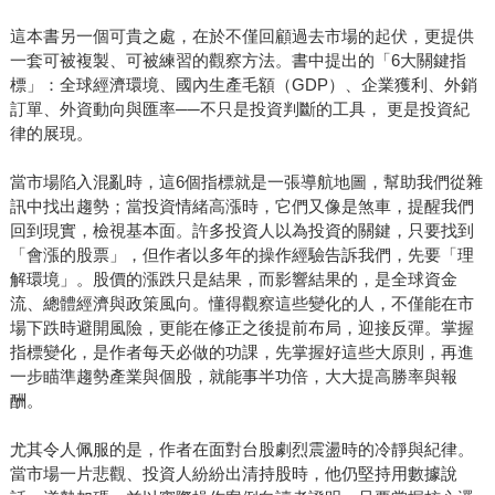
這本書另一個可貴之處，在於不僅回顧過去市場的起伏，更提供
一套可被複製、可被練習的觀察方法。書中提出的「6大關鍵指
標」：全球經濟環境、國內生產毛額（GDP）、企業獲利、外銷
訂單、外資動向與匯率──不只是投資判斷的工具， 更是投資紀
律的展現。
當市場陷入混亂時，這6個指標就是一張導航地圖，幫助我們從雜
訊中找出趨勢；當投資情緒高漲時，它們又像是煞車，提醒我們
回到現實，檢視基本面。許多投資人以為投資的關鍵，只要找到
「會漲的股票」，但作者以多年的操作經驗告訴我們，先要「理
解環境」。股價的漲跌只是結果，而影響結果的，是全球資金
流、總體經濟與政策風向。懂得觀察這些變化的人，不僅能在市
場下跌時避開風險，更能在修正之後提前布局，迎接反彈。掌握
指標變化，是作者每天必做的功課，先掌握好這些大原則，再進
一步瞄準趨勢產業與個股，就能事半功倍，大大提高勝率與報
酬。
尤其令人佩服的是，作者在面對台股劇烈震盪時的冷靜與紀律。
當市場一片悲觀、投資人紛紛出清持股時，他仍堅持用數據說