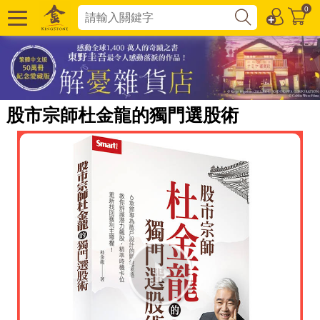
0
股市宗師杜金龍的獨門選股術