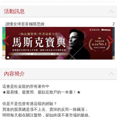
活動訊息
讀懂全球首富極限思維
2
內容簡介
這會是杜金龍的所有著作中
★最易懂、最實用、最貼近散戶的一本書！★
你是不是也曾有過這樣的經驗？
買進的股票總是漲不上去、賣掉的反而一路飆漲；
明明每天都在關注盤勢，卻始終摸不著市場的脈絡。