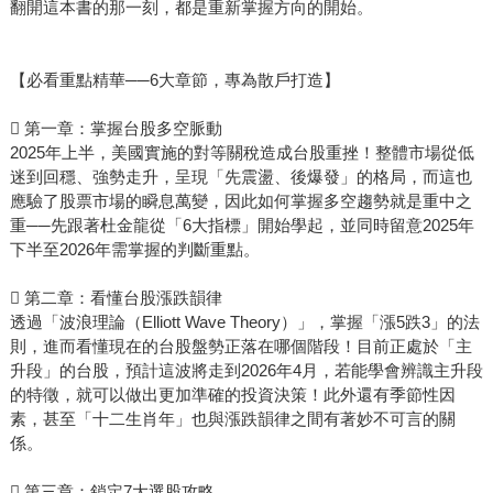
翻開這本書的那一刻，都是重新掌握方向的開始。
【必看重點精華──6大章節，專為散戶打造】
 第一章：掌握台股多空脈動
2025年上半，美國實施的對等關稅造成台股重挫！整體市場從低
迷到回穩、強勢走升，呈現「先震盪、後爆發」的格局，而這也
應驗了股票市場的瞬息萬變，因此如何掌握多空趨勢就是重中之
重──先跟著杜金龍從「6大指標」開始學起，並同時留意2025年
下半至2026年需掌握的判斷重點。
 第二章：看懂台股漲跌韻律
透過「波浪理論（Elliott Wave Theory）」，掌握「漲5跌3」的法
則，進而看懂現在的台股盤勢正落在哪個階段！目前正處於「主
升段」的台股，預計這波將走到2026年4月，若能學會辨識主升段
的特徵，就可以做出更加準確的投資決策！此外還有季節性因
素，甚至「十二生肖年」也與漲跌韻律之間有著妙不可言的關
係。
 第三章：鎖定7大選股攻略