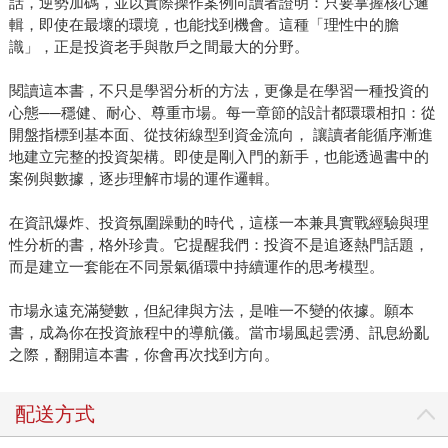
話，逆勢加碼，並以實際操作案例向讀者證明：只要掌握核心邏
輯，即使在最壞的環境，也能找到機會。這種「理性中的膽
識」，正是投資老手與散戶之間最大的分野。
閱讀這本書，不只是學習分析的方法，更像是在學習一種投資的
心態──穩健、耐心、尊重市場。每一章節的設計都環環相扣：從
開盤指標到基本面、從技術線型到資金流向， 讓讀者能循序漸進
地建立完整的投資架構。即使是剛入門的新手，也能透過書中的
案例與數據，逐步理解市場的運作邏輯。
在資訊爆炸、投資氛圍躁動的時代，這樣一本兼具實戰經驗與理
性分析的書，格外珍貴。它提醒我們：投資不是追逐熱門話題，
而是建立一套能在不同景氣循環中持續運作的思考模型。
市場永遠充滿變數，但紀律與方法，是唯一不變的依據。願本
書，成為你在投資旅程中的導航儀。當市場風起雲湧、訊息紛亂
之際，翻開這本書，你會再次找到方向。
配送方式