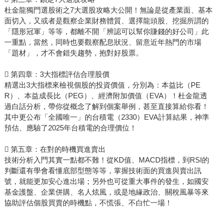
杜金龍獨門選股術之7大選股攻略大公開！無論是從產業面、基本
面切入，又或者是觀察企業財務體質、選擇龍頭股、挖掘所謂的
「隱形冠軍」等等，都離不開「辨認可以幫你賺錢的好公司」此
一重點，當然，同時也要觀察配息狀況、留意近年熱門的市場
「題材」，才不會錯失趨勢，抱對好股票。
 第四章：3大指標評估合理股價
精選出3大指標來檢視個股的投資價值，分別為：本益比（PE
R）、本益成長比（PEG）、經濟附加價值（EVA）！杜金龍透
過白話分析，帶你從概念了解到個案舉例，甚至直接算給你看！
其中更公布「全國唯一」的台積電（2330）EVA計算結果，神準
預估、應驗了2025年台積電的合理價位！
 第五章：在對的時機買進賣出
技術分析入門其實一點都不難！從KD值、MACD指標，到RSI的
判斷還有學會看懂底部型態等等，掌握技術面的買進與賣出訊
號，就能更加安心進出場；另外也可從重大事件的發生，如國安
基金護盤、企業併購、名人炫風，或是地緣政治、關稅風暴等來
協助評估個股買賣的時機點，不慌張、不白忙一場！