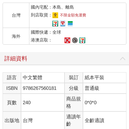
國內宅配：本島、離島
到店取貨：
台灣
不限金額免運費
國際快遞：全球
海外
港澳店取：
詳細資料
語言
中文繁體
裝訂
紙本平裝
ISBN
9786267560181
分級
普通級
商品規
頁數
240
0*0*0
格
適讀年
出版地
台灣
全齡適讀
齡