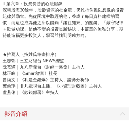
 第六章：投資長勝的心法鍛鍊
深耕股海30餘年，股齡資深的杜金龍，仍維持你難以想像的投資
紀律與勤奮。先從困境中取經的他，養成了每日資料建檔的習
慣，而這也成為他之所以能夠「鑑往知來」的關鍵。「嚴守紀律
＋勤做功課」是他不變的投資長勝秘訣，本篇章的無私分享，期
待能造福更多投資人，學習並找到明確方向。
★推薦人（按姓氏筆畫排序）
王志郁｜三立財經台INEWS總監
阮慕驊｜九八新聞台《財經一路發》主持人
林正峰｜《Smart智富》社長
曾煥文｜《我是金錢爆》主持人、證券分析師
葉俞璘｜非凡電視台主播、《小資理財藍圖》主持人
盧燕俐｜《鈔錢部署》主持人
影音介紹