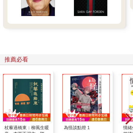
推薦必看
杖藜過橋東：柳風生暖
為怪談點燈 1
情緒