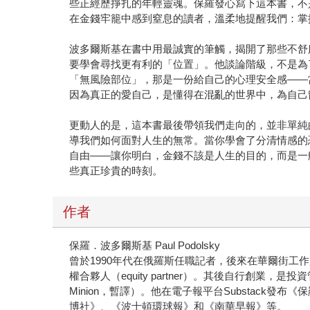
些正經歷掙扎的年輕靈魂。保羅發心寫下這本書，不
在金錢牢籠中感到窒息的讀者，溫柔地提醒我們：掌
波多爾斯基在書中用最誠實的筆觸，揭開了那些不舒
要學會尋找更有利的「位置」。他談論階級，不是為
「無風險部位」，那是一份給自己的心理安全感——
因為真正的愛自己，是懂得在混亂的世界中，為自己
更動人的是，這本書最後帶領我們走向的，並非單純
導我們如何面對人生的無常。當你學會了分清情感的
自由——讓你明白，金錢不該是人生的目的，而是一
些真正珍貴的時刻。
作者
保羅．波多爾斯基 Paul Podolsky
曾於1990年代在俄羅斯任職記者，後來在華爾街工作超過
權合夥人（equity partner）。其後自行創業，是投資
Minion，暫譯）。他在電子報平台Substack發布
博社》、《波士頓環球報》和《南華早報》等。