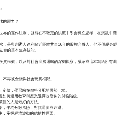
？
汰的壓力？
世界的運作法則，就能在不確定的洪流中學會獨立思考，在混亂中穩
水，是與創辦人達利歐近距離共事16年的股權合夥人。他不僅親身
立命的基本生存技能。
投資框架，以及對社會底層邏輯的深刻觀察，濃縮成這本寫給所有職
，不再被金錢與社會現實框限。
求」定價，學習站在價格分配的優勢一端。
掌握如何運用教育與產業選擇改變你的財務階級。
鍵價值的人是最好的方法。
框架，平均分散風險，對抗通膨與衰退。
架中，掌握經濟波動的結構性原因。