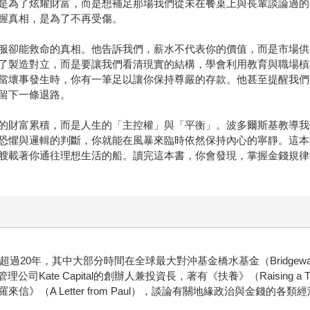
是為了炫耀財富，而是想補足那場我們從未在餐桌上與長輩談論過的
握真相，是為了不再受傷。
服卻能救命的真相。他告訴我們，薪水不代表你的價值，而是市場供
了製造對立，而是要讓我們看清現實的結構，學會利用教育與職場槓
當壞事發生時，你有一筆足以讓你保持尊嚴的存款。他甚至提醒我們
留下一條退路。
的財富累積，而是人生的「主控權」與「平衡」。波多爾斯基教導我
恐懼與邏輯的判斷，你就能在風暴來臨時依然保持內心的寧靜。這本
艘載著你通往理想生活的船。讀完這本書，你會發現，掌握金錢規律
20年，其中大部分時間在全球最大對沖基金橋水基金（Bridgewater
管理公司Kate Capital的創辦人兼投資長，著有《扶養》（Raising a
《保羅來信》（A Letter from Paul），談論有關地緣政治與金