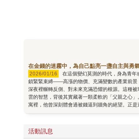
在金錢的迷霧中，為自己點亮一盞自主與勇
2026/01/16
在這個變幻莫測的時代，身為青年或職場新手，我們內心深處往往藏著一種難以言說的孤寂感。我們穿梭在看似繁華的城市中，卻被看不見的經濟枷
鎖緊緊束縛——高漲的物價、充滿變數的產業前景
深夜裡輾轉反側、對未來充滿恐懼的根源。這種被現實推著走
雲的智慧，背後其實藏著一顆柔軟的「父親之心」。作
寓裡，他曾深刻體會過被錢逼到牆角的絕望。正是
年輕靈魂。保羅發心寫下這本書，不是為了炫耀財
牢籠中感到窒息的讀者，溫柔地提醒我們：掌握真相，是為了不再受傷。 波多爾斯基在書中用最誠實的筆觸，
水不代表你的價值，而是市場供需的物理波動，因
活動訊息
看清現實的結構，學會利用教育與職場槓桿來為自