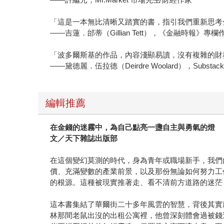
「這是一本無比清晰又踏實的書，指引我們重新思考
——吉蓮．邰蒂（Gillian Tett），《金融時報》
「波多爾斯基的作品，內容淺顯易讀，沒有複雜的財
——黛德麗．伍拉德（Deirdre Woolard），Subst
編輯推薦
在金錢的迷霧中，為自己點亮一盞自主與勇氣的燈
文／天下雜誌出版部
在這個變幻莫測的時代，身為青年或職場新手，我們
價、充滿變數的產業前景，以及那份無論如何努力工
的根源。這種被現實推著走、看不清前方道路的迷茫
這本書集結了華爾街二十多年風雲的智慧，背後其實藏著
林那間老鼠出沒的出租公寓裡，他曾深刻體會過被錢