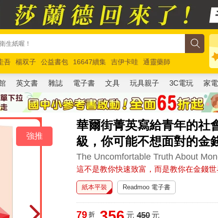
圭吾
楊双子
公益書包
16647續集
吉伊卡哇
通靈藥師
路邊攤新作
馬斯克
玩具總動員5
超慢跑
館
英文書
雜誌
電子書
文具
玩具親子
3C電玩
家
華爾街菁英寫給青年的社
強推
級，你可能不想面對的金
The Uncomfortable Truth About Mo
這不是教你快速致富，而是教你在金錢世
紙本平裝
Readmoo 電子書
356
79
折
元
450
元