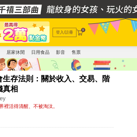
0
登入/註冊
電
居家休閒
日用食品
影音
售票
會生存法則：關於收入、交易、階
錢真相
ney
界裡活得清醒、不被淘汰。