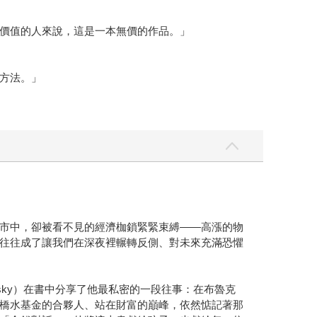
價值的人來說，這是一本無價的作品。」
方法。」
市中，卻被看不見的經濟枷鎖緊緊束縛——高漲的物
往往成了讓我們在深夜裡輾轉反側、對未來充滿恐懼
lsky）在書中分享了他最私密的一段往事：在布魯克
橋水基金的合夥人、站在財富的巔峰，依然惦記著那