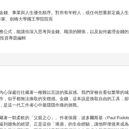
金錢、事業與人生優先順序。對所有年輕人，或任何想重新定義人生
專欄作家、劍橋大學國王學院院長
務公式，能讓你深入思考與金錢、職涯的關係，以及如何處理金錢的
ack投資專題編輯
內心深處往往藏著一種難以言說的孤寂感。我們穿梭在看似繁華的城
作，似乎都無法換取的安穩感。金錢，這本該是換取自由的工具，卻
，是這一代工作者心中最隱隱作痛的挑戰。
一顆柔軟的「父親之心」。作者保羅．波多爾斯基（Paul Podo
逼到牆角的絕望。正是這份「痛過」的生命經驗，讓他即便後來成為