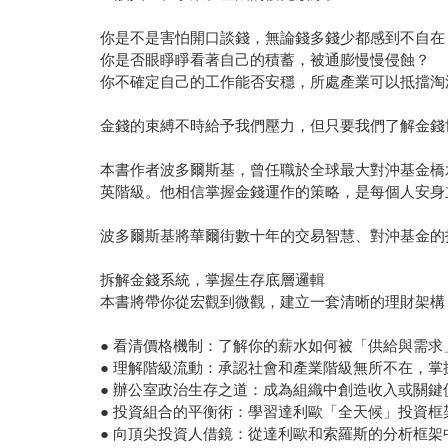
你是不是害怕開口談錢，無論錢多錢少都感到不自在
你是否眼睜睜看著自己的積蓄，被通膨慢慢侵蝕？
你不確定自己的工作能否安穩，所處產業可以抵擋淘
金錢的束縛不時給予我們壓力，但只要我們了解金錢
本書作者波多爾斯基，曾任職於全球最大對沖基金橋
英階級。他相信掌握金錢運作的策略，是每個人安身
波多爾斯基將華爾街數十年的交易智慧、對沖基金的
拆解金錢系統，掌握生存底層邏輯
本書將帶你從宏觀到微觀，建立一套清晰的理財架構
● 看清價格機制：了解你的薪水如何被「供給與需
● 理解階級流動：承認社會和產業階級無所不在，
● 辦公室政治生存之道：成為組織中創造收入或關
● 投資組合的平衡術：學習達利歐「全天候」投資
● 向頂尖投資人借鏡：從達利歐和索羅斯的分析框