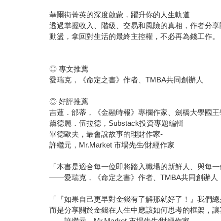
華爾街菁英的深度啟蒙，躍升你的人生軌道
透過掌握收入、階級、交易和風險的真相，作者分享
動盪，拿回對生活的最終主控權，不必再為錢工作。
◎ 專文推薦
愛瑞克，《命定之書》作者、TMBA共同創辦人
◎ 好評推薦
吉蓮．邰蒂，《金融時報》專欄作家、劍橋大學國王
黛德麗．伍拉德，Substack投資專題編輯
畢德歐夫，最會說故事的理財作家-
許繼元，Mr.Market 市場先生∕財經作家
「本書是適合每一位即將踏入職場的新鮮人、與每一
——愛瑞克，《命定之書》作者、TMBA共同創辦人
「『如果自己更早對金錢有了解那就好了！』我們總
而是分享關於金錢在人生中應該如何思考的框架，讓
——許繼元，Mr.Market 市場先生∕財經作家