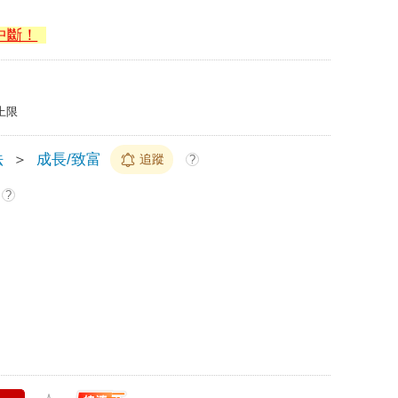
中斷！
上限
法
＞
成長/致富
追蹤
?
?