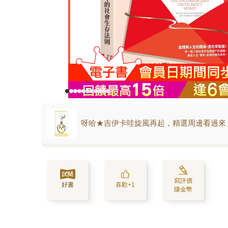
呀哈★吉伊卡哇旋風再起，精選周邊看過來
寫評價
好書
喜歡+1
賺金幣