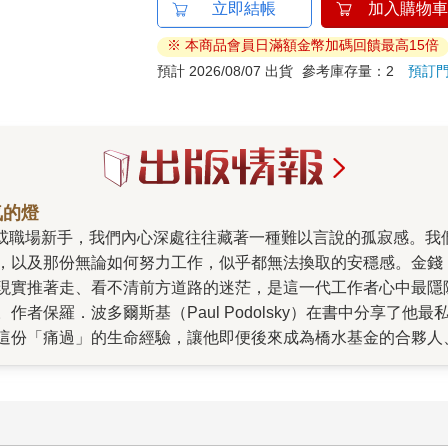
立即結帳
加入購物車
※ 本商品會員日滿額金幣加碼回饋最高15倍
預計 2026/08/07 出貨
參考庫存量：2
預訂
氣的燈
，以及那份無論如何努力工作，似乎都無法換取的安穩感。金錢
、看不清前方道路的迷茫，是這一代工作者心中最隱隱作痛的挑戰。 這本書集
者保羅．波多爾斯基（Paul Podolsky）在書中分享了
這份「痛過」的生命經驗，讓他即便後來成為橋水基金的合夥人
富，而是想補足那場我們從未在餐桌上與長輩談論過的「金錢對
揭開了那些不舒服卻能救命的真相。他告訴我們，薪
此我們不需要為此自我否定，而是要學會尋找更有利的「位置」
己爭取空間。更具體地說，他建議我們建立「無風險部位」，那