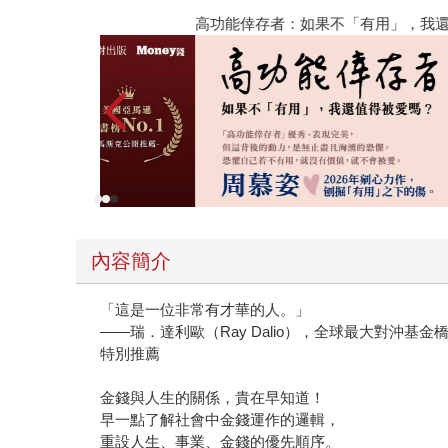
有一筆足以讓你保持尊嚴的存款。他甚至提醒我們
高功能倖存者：如果不「有用」，我還值得被愛嗎
退路。 更動人的是，這本書最後帶領我們走向的，並非單純的財富累積，而是人生的「主控權」與「平衡」。波多爾斯基教導我們使用「全天候」的框架來面對市
場，其實也是在教導我們如何面對人生的無常。當
上的增長，更是一份心靈的自由——讓你明白，金
從焦慮中騰出空間，去擁抱生命中那些真正珍貴的
內容簡介
「這是一位非常有才華的人。」
——瑞．達利歐（Ray Dalio），全球最大對沖基金
特別推薦
金錢與人生的關係，貴在早知道！
早一點了解社會中金錢運作的邏輯，
重設人生、事業、金錢的優先順序。