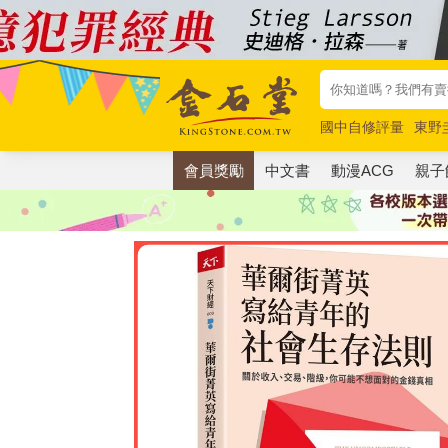
國中自修評量
東野
唯紅花綻放
奧德賽
會員獎勵
中文書
動漫ACG
親子