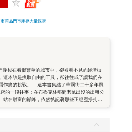
門市商品
門市庫存
大量採購
，這本該是換取自由的工具，卻往往成了讓我們在
結了華爾街二十多年風
他最私密的一段往事：在布魯克林那間老鼠出沒的出租公
、站在財富的巔峰，依然惦記著那些正經歷掙扎的
話」。他將這本書獻給孩子，也獻給每一位在金錢
。他談論階級，不是為了製造對立，而是要讓我們
是一份給自己的心理安全感——當壞事發生時，你